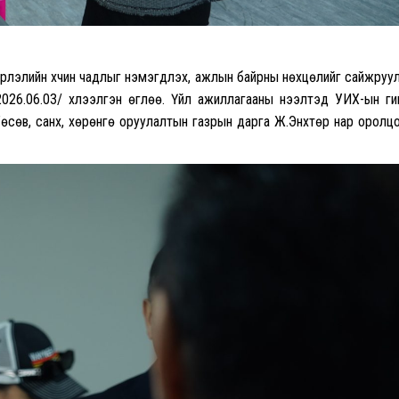
двэрлэлийн хүчин чадлыг нэмэгдүүлэх, ажлын байрны нөхцөлийг сайжруу
026.06.03/ хүлээлгэн өглөө. Үйл ажиллагааны нээлтэд УИХ-ын гиш
Төсөв, санхүү, хөрөнгө оруулалтын газрын дарга Ж.Энхтөр нар оролц