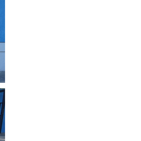
Дэлхий даяар элсэн
чихрийн үнэ нэмэгдэх
төлөвтэй байна
Б.Оюунбилэг:
Хамтрагчдаа хуулийн
байгууллагаар далайлгаж
дарамталсан
Б.Дашпүрэв: Шатахууны
нийлүүлэлт хэвийн
үргэлжилж, нөөцийг
нэмэгдүүлэхэд анхаарч
байна
ЦААШ УНШИХ