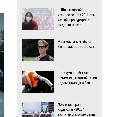
Ш.Шинэцэцэгийг
хохироосон гэх 2011 оны
хэргийг прокуророос
шүүхэд шилжүүлжээ
Meta компанийг 567 сая
ам.доллароор торгожээ
Шатахууны нийлүүлэлт
эрчимжиж, түгээлтийн хүчин
чадлыг нэмэгдүүлж байна
“Сүхбаатар дүүрэгт
үйлдвэрлэв- 2026”
үзэсгэлэн үргэлжилж байна