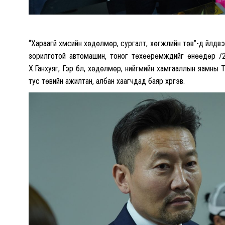
“Хараагүй хүмүүсийн хөдөлмөр, сургалт, хөгжлийн төв”-д үйл
зорилготой автомашин, тоног төхөөрөмжүүдийг өнөөдөр /2
Х.Ганхуяг, Гэр бүл, хөдөлмөр, нийгмийн хамгааллын яамны 
тус төвийн ажилтан, албан хаагчдад баяр хүргэв.