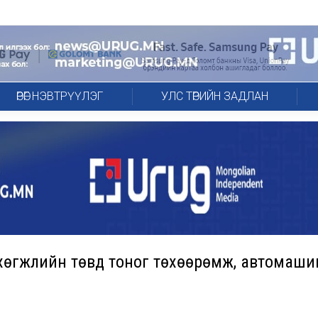
ӨРӨГ НЭВТРҮҮЛЭГ
УЛС ТӨРИЙН ЗАДЛАН
т, хөгжлийн төвд тоног төхөөрөмж, автомаши