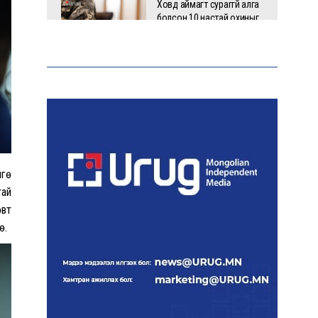
Ховд аймагт сураггүй алга
болсон 10 настай охиныг
эрэн хайх ажиллагаа
үргэлжилж байна
Гадаад худалдааны бараа
эргэлт 19.4 тэрбум
ам.долларт хүрч, экспорт
57.5 хувиар өсжээ
нгө
Ихэнх нутгаар халж, зарим
бүсэд аадар бороо орно
тай
өвт
ө.
НАТО-гийн логистикийн
чухал төв Лейпцигийн
нисэх буудалд бөмбөгтэй
дрон илэрлээ