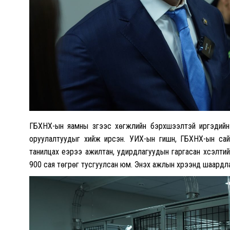
ГБХНХ-ын яамны зүгээс хөгжлийн бэрхшээлтэй иргэдийн
оруулалтуудыг хийж ирсэн. УИХ-ын гишүүн, ГБХНХ-ын сай
танилцах үеэрээ ажилтан, удирдлагуудын гаргасан хүсэлт
900 сая төгрөг тусгуулсан юм. Энэхүү ажлын хүрээнд шаард