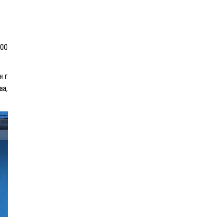
эрчимжүүлж, орон сууцны
хохирлыг барагдуулна
“Хотын дарга сонсож
200
байна” платформыг
наймдугаар сарын 14-
нөөс ажиллуулна
 үг
аа,
Монгол залуу АНУ-ын
Вашингтон хотын орон
гэргүй эмэгтэйг
хүчирхийлэгчээс аварчээ
А.Оргилмаа дэлхийн
аваргад дөрвөн төрөлд
медаль хүртлээ