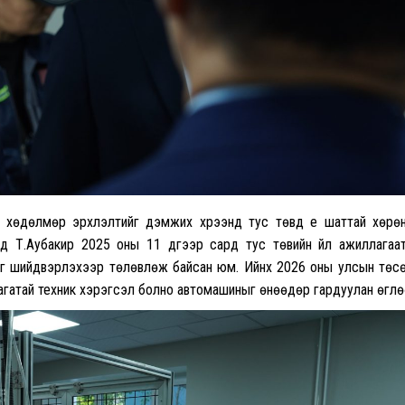
 хөдөлмөр эрхлэлтийг дэмжих хүрээнд тус төвд үе шаттай хөрө
д Т.Аубакир 2025 оны 11 дүгээр сард тус төвийн үйл ажиллагаа
ийг шийдвэрлэхээр төлөвлөж байсан юм. Ийнхүү 2026 оны улсын төс
лагатай техник хэрэгсэл болно автомашиныг өнөөдөр гардуулан өглө