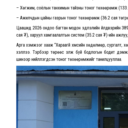
– Хөгжим, соёлын танхимын тайзны тоног төхөөрөмж (133.9
– Ажилчдын цайны газрын тоног төхөөрөмж (36.2 сая төгр
Цаашид 2026 ондоо багтан модон эдлэлийн үйлдвэрийн 389
сая ₮), харуул хамгаалалтын систем (35.2 сая ₮)-ийн ажлу
Арга хэмжээг хааж “Хараагүй хүмүүсийн хөдөлмөр, сургалт, хөг
хэллээ. Тэрбээр төрөөс үзүүлж буй бодлогын бодит дэмж
шинээр нийлүүлэгдсэн тоног төхөөрөмжийг танилцууллаа.