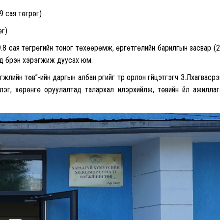
 сая төгрөг)
өг)
.8 сая төгрөгийн тоног төхөөрөмж, өргөтгөлийн барилгын засвар (
уд бүрэн хэрэгжиж дуусах юм.
жлийн төв”-ийн даргын албан үүргийг түр орлон гүйцэтгэгч З.Лхагвасүрэн
лэг, хөрөнгө оруулалтад талархал илэрхийлж, төвийн үйл ажиллаг