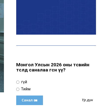
ААН-үүдийн заавал бүрдүүлдэг
103 бүртгэлийг хүчингүй
болголоо
З.Мэндсайхан: Нөөцийн
махыг цахим системээр
бүртгэж, ил тод болгоно
Монгол Улсын 2026 оны төсвийн
төсөлд саналаа өгсөн үү?
Маргааш цахилгаан
хязгаарлах хуваарь
Үгүй
Тийм
С.Амарсайхан: 60 гаруй
Үр дүн
тэрбум төгрөгийн
шийдвэр гүйцэтгэлийг