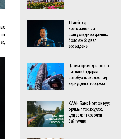
Т.Ганболд:
лах
Ерөнхийлөгчийн
үүн
сонгуульд нэр дэвших
боломж бүрдвэл
ож,
өрсөлдөнө
Цахим орчинд тархсан
бичлэгийн дараа
автобусны жолоочид
хариуцлага тооцжээ
ХААН Банк Ногоон нуур
орчмыг тохижуулж,
цэцэрлэгт хүрээлэн
байгуулна