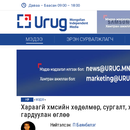
Даваа – Баасан 09:00 – 18:00
МЭДЭЭ
ЭРЭН СУРВАЛЖЛАГЧ
НҮҮР
»
МЭДЭЭ
»
Хараагүй хүмүүсийн хөдөлмөр, сургал
гардуулан өглөө
Нийтэлсэн:
П Баянбилэг