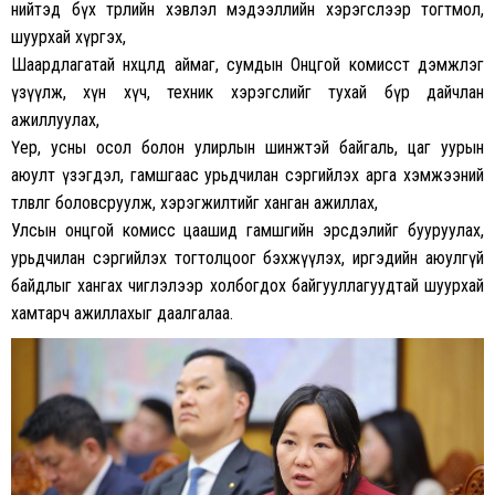
нийтэд бүх төрлийн хэвлэл мэдээллийн хэрэгслээр тогтмол,
шуурхай хүргэх,
Шаардлагатай нөхцөлд аймаг, сумдын Онцгой комисст дэмжлэг
үзүүлж, хүн хүч, техник хэрэгслийг тухай бүр дайчлан
ажиллуулах,
Үер, усны осол болон улирлын шинжтэй байгаль, цаг уурын
аюулт үзэгдэл, гамшгаас урьдчилан сэргийлэх арга хэмжээний
төлөвлөгөө боловсруулж, хэрэгжилтийг ханган ажиллах,
Улсын онцгой комисс цаашид гамшгийн эрсдэлийг бууруулах,
урьдчилан сэргийлэх тогтолцоог бэхжүүлэх, иргэдийн аюулгүй
байдлыг хангах чиглэлээр холбогдох байгууллагуудтай шуурхай
хамтарч ажиллахыг даалгалаа.