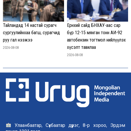
Тайландад 14 настай сурагч
Ерөнхий сайд БНХАУ-аас сар
сургуулийнхаа багш, сурагчид
бүр 12-15 мянган тонн АИ-92
руу гал нээжээ
автобензин тогтмол нийлүүлэх
хүсэлт тавилаа
2026-08-08
2026-08-08
Улаанбаатар, Сүхбаатар дүүрэг, 8-р хороо, Эрдэм