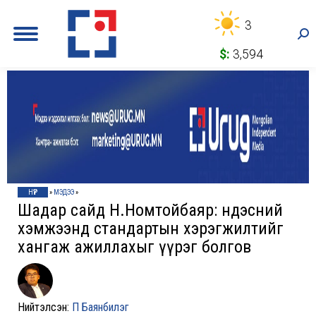
3
Sea
$:
3,594
НҮҮР
»
МЭДЭЭ
»
Шадар сайд Н.Номтойбаяр: Үндэсний
хэмжээнд стандартын хэрэгжилтийг
хангаж ажиллахыг үүрэг болгов
Нийтэлсэн:
П Баянбилэг