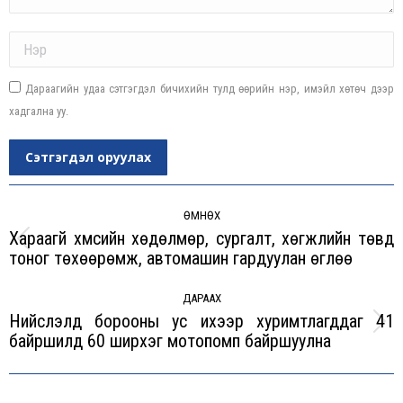
Name *
Дараагийн удаа сэтгэгдэл бичихийн тулд өөрийн нэр, имэйл хөтөч дээр
хадгална уу.
Сэтгэгдэл оруулах
Post
navigation
ӨМНӨХ
Хараагүй хүмүүсийн хөдөлмөр, сургалт, хөгжлийн төвд
Previous
тоног төхөөрөмж, автомашин гардуулан өглөө
post:
ДАРААХ
Нийслэлд борооны ус ихээр хуримтлагддаг 41
Next
байршилд 60 ширхэг мотопомп байршуулна
post: