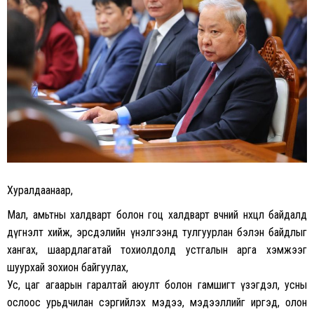
Хуралдаанаар,
Мал, амьтны халдварт болон гоц халдварт өвчний нөхцөл байдалд
дүгнэлт хийж, эрсдэлийн үнэлгээнд тулгуурлан бэлэн байдлыг
хангах, шаардлагатай тохиолдолд устгалын арга хэмжээг
шуурхай зохион байгуулах,
Ус, цаг агаарын гаралтай аюулт болон гамшигт үзэгдэл, усны
ослоос урьдчилан сэргийлэх мэдээ, мэдээллийг иргэд, олон