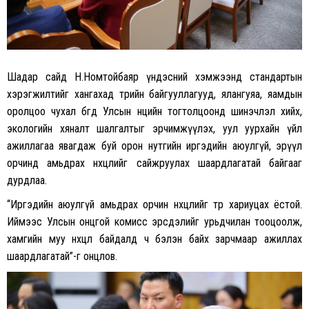
Шадар сайд Н.Номтойбаяр үндэсний хэмжээнд стандартын
хэрэгжилтийг хангахад төрийн байгууллагууд, ялангуяа, яамдын
оролцоо чухал бөгөөд Улсын нөөцийн тогтолцоонд шинэчлэл хийх,
экологийн хяналт шалгалтыг эрчимжүүлэх, уул уурхайн үйл
ажиллагаа явагдаж буй орон нутгийн иргэдийн аюулгүй, эрүүл
орчинд амьдрах нөхцөлийг сайжруулах шаардлагатай байгааг
дурдлаа.
“Иргэдийн аюулгүй амьдрах орчин нөхцөлийг төр хариуцах ёстой.
Иймээс Улсын онцгой комисс эрсдэлийг урьдчилан тооцоолж,
хамгийн муу нөхцөл байдалд ч бэлэн байх зарчмаар ажиллах
шаардлагатай”-г онцлов.