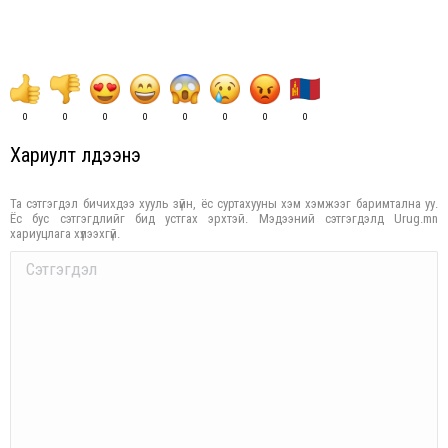
0
0
0
0
0
0
0
0
Хариулт үлдээнэ үү
Та сэтгэгдэл бичихдээ хууль зүйн, ёс суртахууны хэм хэмжээг баримтална уу.
Ёс бус сэтгэгдлийг бид устгах эрхтэй. Мэдээний сэтгэгдэлд Urug.mn
хариуцлага хүлээхгүй.
Comment