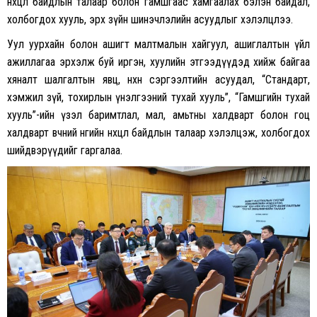
нөхцөл байдлын талаар болон гамшгаас хамгаалах бэлэн байдал,
холбогдох хууль, эрх зүйн шинэчлэлийн асуудлыг хэлэлцлээ.
Уул уурхайн болон ашигт малтмалын хайгуул, ашиглалтын үйл
ажиллагаа эрхэлж буй иргэн, хуулийн этгээдүүдэд хийж байгаа
хяналт шалгалтын явц, нөхөн сэргээлтийн асуудал, “Стандарт,
хэмжил зүй, тохирлын үнэлгээний тухай хууль”, “Гамшгийн тухай
хууль”-ийн үзэл баримтлал, мал, амьтны халдварт болон гоц
халдварт өвчний өнөөгийн нөхцөл байдлын талаар хэлэлцэж, холбогдох
шийдвэрүүдийг гаргалаа.