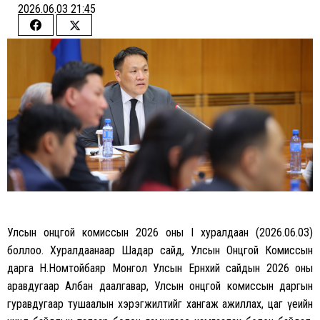
2026.06.03 21:45
Share
Share
on
on
Facebook
Twitter
Улсын онцгой комиссын 2026 оны I хуралдаан (2026.06.03)
боллоо. Хуралдаанаар Шадар сайд, Улсын Онцгой Комиссын
дарга Н.Номтойбаяр Монгол Улсын Ерөнхий сайдын 2026 оны
аравдугаар Албан даалгавар, Улсын онцгой комиссын даргын
гуравдугаар тушаалын хэрэгжилтийг хангаж ажиллах, цаг үеийн