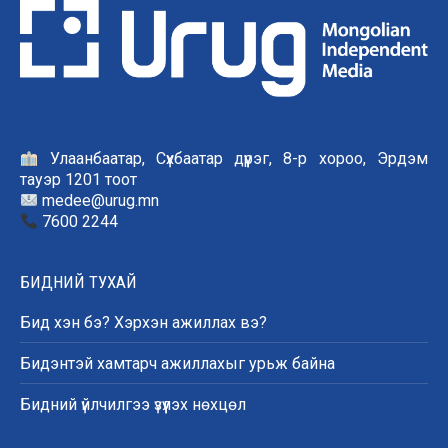
Улаанбаатар, Сүхбаатар дүүрэг, 8-р хороо, Эрдэм
тауэр 1201 тоот
medee@urug.mn
7600 2244
БИДНИЙ ТУХАЙ
Бид хэн бэ? Хэрхэн ажиллах вэ?
Бидэнтэй хамтарч ажиллахыг урьж байна
Бидний үйлчилгээ үзүүлэх нөхцөл