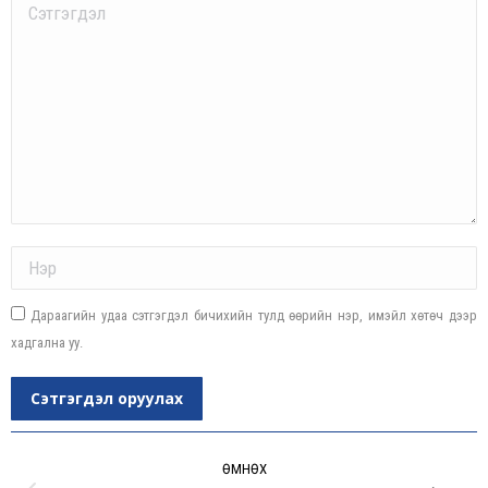
Comment
Name *
Дараагийн удаа сэтгэгдэл бичихийн тулд өөрийн нэр, имэйл хөтөч дээр
хадгална уу.
Сэтгэгдэл оруулах
Post
navigation
ӨМНӨХ