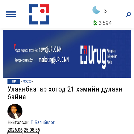
3
Sea
$:
3,594
НҮҮР
»
МЭДЭЭ
»
Улаанбаатар хотод 21 хэмийн дулаан
байна
Нийтэлсэн:
П Баянбилэг
2026.06.25 08:55