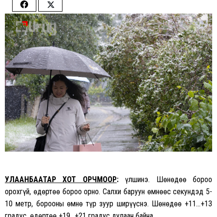
Share
Share
on
on
Facebook
Twitter
УЛААНБААТАР ХОТ ОРЧМООР
:
Үүлшинэ. Шөнөдөө бороо
орохгүй, өдөртөө бороо орно. Салхи баруун өмнөөс секундэд 5-
10 метр, борооны өмнө түр зуур ширүүснэ. Шөнөдөө +11…+13
градус, өдөртөө +19…+21 градус дулаан байна.