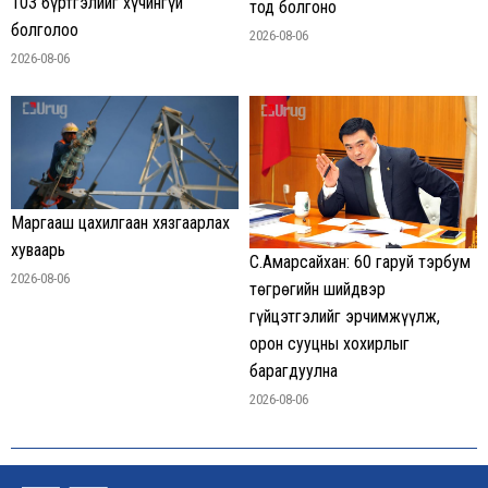
103 бүртгэлийг хүчингүй
тод болгоно
болголоо
2026-08-06
2026-08-06
Маргааш цахилгаан хязгаарлах
хуваарь
С.Амарсайхан: 60 гаруй тэрбум
2026-08-06
төгрөгийн шийдвэр
гүйцэтгэлийг эрчимжүүлж,
орон сууцны хохирлыг
барагдуулна
2026-08-06