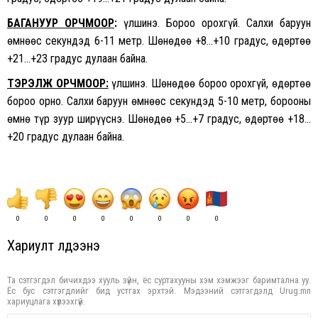
БАГАНУУР ОРЧМООР
:
Үүлшинэ. Бороо орохгүй. Салхи баруун
өмнөөс секундэд 6-11 метр. Шөнөдөө +8…+10 градус, өдөртөө
+21…+23 градус дулаан байна.
ТЭРЭЛЖ ОРЧМООР:
Үүлшинэ. Шөнөдөө бороо орохгүй, өдөртөө
бороо орно. Салхи баруун өмнөөс секундэд 5-10 метр, борооны
өмнө түр зуур ширүүснэ. Шөнөдөө +5…+7 градус, өдөртөө +18…
+20 градус дулаан байна.
0
0
0
0
0
0
0
0
Хариулт үлдээнэ үү
Та сэтгэгдэл бичихдээ хууль зүйн, ёс суртахууны хэм хэмжээг баримтална уу.
Ёс бус сэтгэгдлийг бид устгах эрхтэй. Мэдээний сэтгэгдэлд Urug.mn
хариуцлага хүлээхгүй.