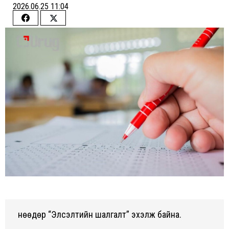
2026.06.25 11:04
Share
Share
on
on
Facebook
Twitter
Өнөөдөр “Элсэлтийн шалгалт” эхэлж байна.