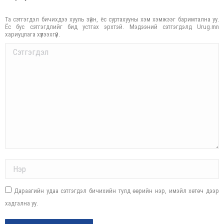
Та сэтгэгдэл бичихдээ хууль зүйн, ёс суртахууны хэм хэмжээг баримтална уу.
Ёс бус сэтгэгдлийг бид устгах эрхтэй. Мэдээний сэтгэгдэлд Urug.mn
хариуцлага хүлээхгүй.
Comment
Name *
Дараагийн удаа сэтгэгдэл бичихийн тулд өөрийн нэр, имэйл хөтөч дээр
хадгална уу.