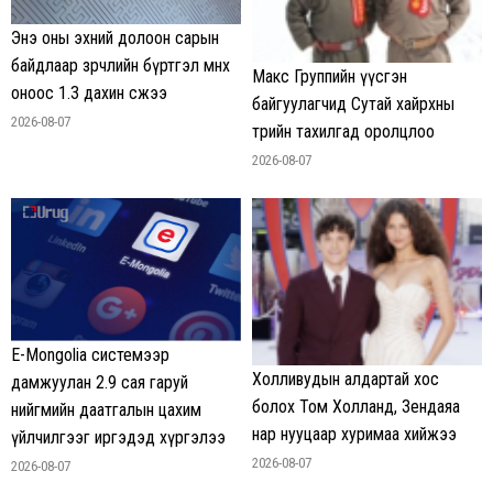
Энэ оны эхний долоон сарын
байдлаар зөрчлийн бүртгэл өмнөх
Макс Группийн үүсгэн
оноос 1.3 дахин өсжээ
байгуулагчид Сутай хайрхны
2026-08-07
төрийн тахилгад оролцлоо
2026-08-07
E-Mongolia системээр
Холливудын алдартай хос
дамжуулан 2.9 сая гаруй
болох Том Холланд, Зендаяа
нийгмийн даатгалын цахим
нар нууцаар хуримаа хийжээ
үйлчилгээг иргэдэд хүргэлээ
2026-08-07
2026-08-07