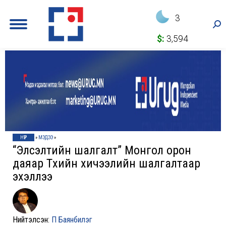
3
Sea
$:
3,594
НҮҮР
»
МЭДЭЭ
»
“Элсэлтийн шалгалт” Монгол орон
даяар Түүхийн хичээлийн шалгалтаар
эхэллээ
Нийтэлсэн:
П Баянбилэг