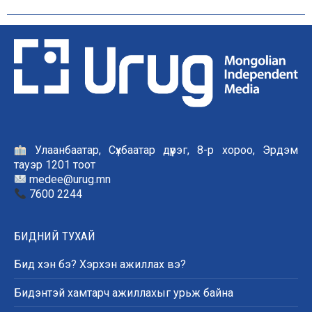
Улаанбаатар, Сүхбаатар дүүрэг, 8-р хороо, Эрдэм
тауэр 1201 тоот
medee@urug.mn
7600 2244
БИДНИЙ ТУХАЙ
Бид хэн бэ? Хэрхэн ажиллах вэ?
Бидэнтэй хамтарч ажиллахыг урьж байна