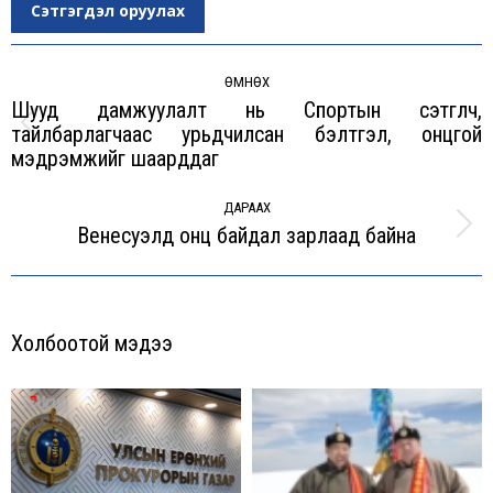
Сэтгэгдэл оруулах
Post
navigation
ӨМНӨХ
Шууд дамжуулалт нь Спортын сэтгүүлч,
тайлбарлагчаас урьдчилсан бэлтгэл, онцгой
Previous
мэдрэмжийг шаарддаг
post:
ДАРААХ
Венесуэлд онц байдал зарлаад байна
Next
post:
Холбоотой мэдээ