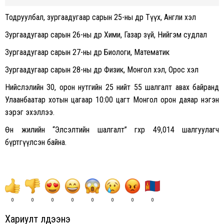
Тодруулбал, зургаадугаар сарын 25-ны өдөр Түүх, Англи хэл
Зургаадугаар сарын 26-ны өдөр Хими, Газар зүй, Нийгэм судлал
Зургаадугаар сарын 27-ны өдөр Биологи, Математик
Зургаадугаар сарын 28-ны өдөр Физик, Монгол хэл, Орос хэл
Нийслэлийн 30, орон нутгийн 25 нийт 55 шалгалт авах байранд
Улаанбаатар хотын цагаар 10:00 цагт Монгол орон даяар нэгэн
зэрэг эхэллээ.
Өнөө жилийн “Элсэлтийн шалгалт” өгөхөөр 49,014 шалгуулагч
бүртгүүлсэн байна.
0
0
0
0
0
0
0
0
Хариулт үлдээнэ үү