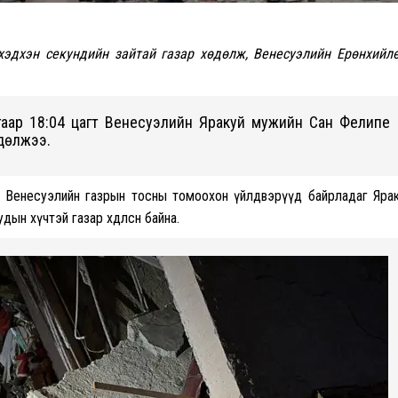
хэдхэн секундийн зайтай газар хөдөлж, Венесуэлийн Ерөнхийл
агаар 18:04 цагт Венесуэлийн Яракуй мужийн Сан Фелипе
өдөлжээ.
аа Венесуэлийн газрын тосны томоохон үйлдвэрүүд байрладаг Яра
ын хүчтэй газар хөдөлсөн байна.