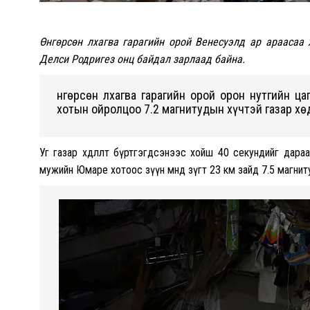
Өнгөрсөн лхагва гарагийн орой Венесуэлд ар араасаа 
Делси Родригез онц байдал зарлаад байна.
Өнгөрсөн лхагва гарагийн орой орон нутгийн ц
хотын ойролцоо 7.2 магнитудын хүчтэй газар х
Уг газар хөдлөлт бүртгэгдсэнээс хойш 40 секундийг дар
мужийн Юмаре хотоос зүүн өмнөд зүгт 23 км зайд 7.5 магнитуд