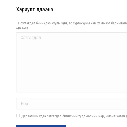
Хариулт үлдээнэ үү
Та сэтгэгдэл бичихдээ хууль зүйн, ёс суртахууны хэм хэмжээг баримталн
хүлээхгүй.
Comment
Name *
Дараагийн удаа сэтгэгдэл бичихийн тулд өөрийн нэр, имэйл хөтөч д