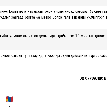
Симон Боливарын нэрэмжит олон улсын нисэх онгоцны буудал га
уудлыг хаагаад байгаа ба метро болон галт тэрэгний үйлчилгээг 
тийн улмаас амь үрэгдсэн иргэдийн тоо 10 мянгыг давах
 тохиож байсан тул газар хөдлөх үеэр иргэдийн дийлэнх нь гэртээ бай
ЭХ СУРВАЛЖ: B
0