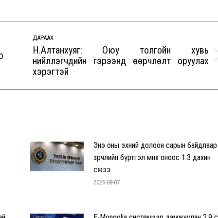
ДАРААХ
Н.Алтанхуяг: Оюу толгойн хувь
р
нийлүүлэгчдийн гэрээнд өөрчлөлт оруулах
Next
хэрэгтэй
post:
Энэ оны эхний долоон сарын байдлаар
зөрчлийн бүртгэл өмнөх оноос 1.3 дахин
өсжээ
2026-08-07
ай
E-Mongolia системээр дамжуулан 2.9 с