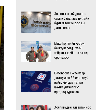
Энэ оны эхний долоон
сарын байдлаар зөрчлийн
бүртгэл өмнөх оноос 1.3
дахин өсжээ
Макс Группийн үүсгэн
байгуулагчид Сутай
хайрхны төрийн тахилгад
оролцлоо
E-Mongolia системээр
дамжуулан 2.9 сая гаруй
нийгмийн даатгалын
цахим үйлчилгээг
иргэдэд хүргэлээ
Холливудын алдартай хос