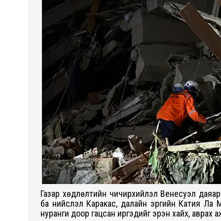
Газар хөдлөлтийн чичирхийлэл Венесуэл даяар
ба нийслэл Каракас, далайн эргийн Катия Ла М
нуранги доор гацсан иргэдийг эрэн хайх, аврах 