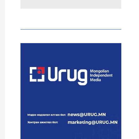
Эрдэмтэд AI ашиглан цоо
шинэ вирусүүд бүтээжээ
Ш.Шинэцэцэгийг
хохироосон гэх 2011 оны
хэргийг прокуророос
шүүхэд шилжүүлжээ
Meta компанийг 567 сая
ам.доллароор торгожээ
Шатахууны нийлүүлэлт
эрчимжиж, түгээлтийн
хүчин чадлыг нэмэгдүүлж