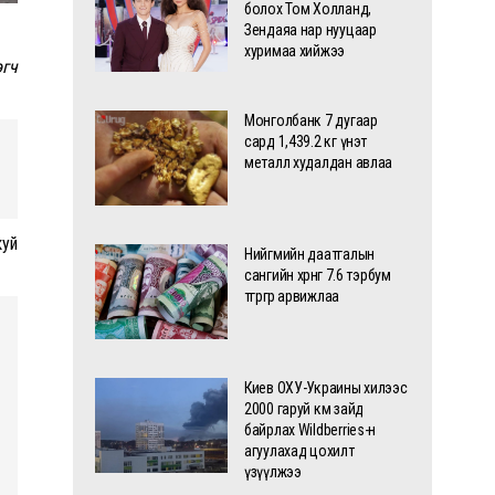
болох Том Холланд,
Зендаяа нар нууцаар
хуримаа хийжээ
өгч
Монголбанк 7 дугаар
сард 1,439.2 кг үнэт
металл худалдан авлаа
куй
Нийгмийн даатгалын
сангийн хөрөнгө 7.6 тэрбум
төгрөгөөр арвижлаа
Киев ОХУ-Украины хилээс
2000 гаруй км зайд
байрлах Wildberries-н
агуулахад цохилт
үзүүлжээ