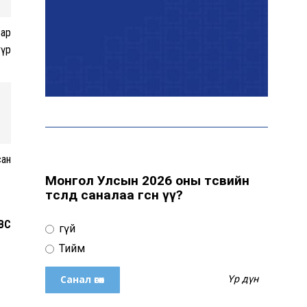
байна
зар
түр
“Сүхбаатар дүүрэгт
үйлдвэрлэв- 2026”
үзэсгэлэн үргэлжилж
байна
Т.Ганболд: Ерөнхийлөгчийн
сонгуульд нэр дэвших
сан
боломж бүрдвэл өрсөлдөнө
Монгол Улсын 2026 оны төсвийн
төсөлд саналаа өгсөн үү?
Цахим орчинд тархсан
BC
Үгүй
бичлэгийн дараа
автобусны жолоочид
Тийм
хариуцлага тооцжээ
Үр дүн
ХААН Банк Ногоон нуур