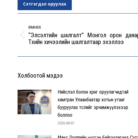
Сэтгэгдэл оруулах
Post
navigation
ӨМНӨХ
“Элсэлтийн шалгалт” Монгол орон даяа
Previous
Түүхийн хичээлийн шалгалтаар эхэллээ
post:
Холбоотой мэдээ
Нийслэл болон хөрөнгө оруулагчидтай
хамтран Улаанбаатар хотын утааг
бууруулах төслийг эрчимжүүлэхээр
боллоо
2026-08-07
Макс Группийн үүсгэн байгуулагчид Сут