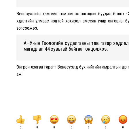
Венесуэлийн хамгийн том нисэх онгоцны буудал болох 
хөдлөлтийн улмаас ноцтой хохирол амссан учир онгоцны б
зогсоожээ.
АНУ-ын Геологийн судалгааны төв газар хөдлөл
магадлал 44 хувьтай байгааг онцолжээ.
Өнгөрсөн лхагва гарагт Венесуэлд бүх нийтийн амралтын өдөр
аж.
0
0
0
0
0
0
0