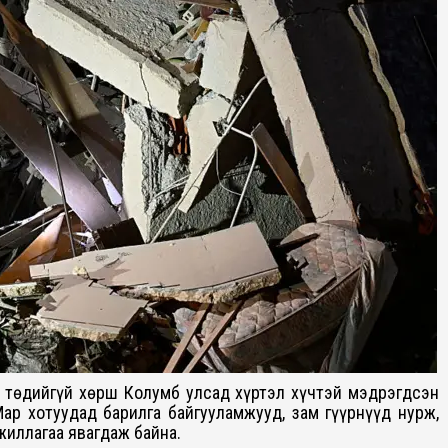
 төдийгүй хөрш Колумб улсад хүртэл хүчтэй мэдрэгдсэн
ар хотуудад барилга байгууламжууд, зам гүүрнүүд нурж,
ажиллагаа явагдаж байна.