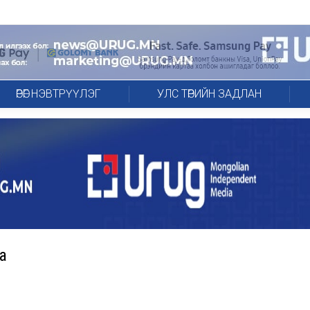
ӨРӨГ НЭВТРҮҮЛЭГ
УЛС ТӨРИЙН ЗАДЛАН
а