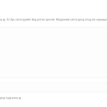
а уу. Ёс бус сэтгэгдлийг бид устгах эрхтэй. Мэдээний сэтгэгдэлд Urug.mn хариуцл
ээр хадгална уу.