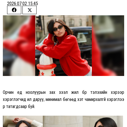
2026.07.02 15:45
Share
Share
on
on
Facebook
Twitter
Орчин үед ноолуурын зах зээл жил бүр тэлэхийн хэрээр
хэрэглэгчид илүү даруу, минимал бөгөөд хэт чамирхалгүй хэрэглээ
рүү татагдсаар буй.