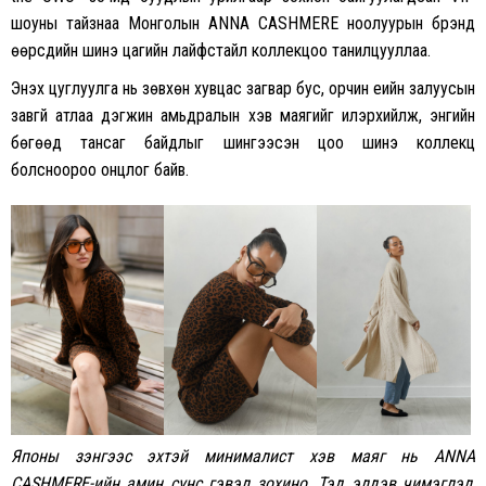
шоуны тайзнаа Монголын ANNA CASHMERE ноолуурын брэнд
өөрсдийн шинэ цагийн лайфстайл коллекцоо танилцууллаа.
Энэхүү цуглуулга нь зөвхөн хувцас загвар бус, орчин үеийн залуусын
завгүй атлаа дэгжин амьдралын хэв маягийг илэрхийлж, энгийн
бөгөөд тансаг байдлыг шингээсэн цоо шинэ коллекц
болсноороо онцлог байв.
Японы зэнгээс эхтэй минималист хэв маяг нь ANNA
CASHMERE-ийн амин сүнс гэвэл зохино. Тэд элдэв чимэглэл,