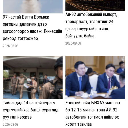
Аи-92 автобензиний импорт,
97 настай Бетти Бромаж
тээвэрлэлт, түгээлтийг 24
онгоцны далавчин дээр
цагаар шуурхай зохион
зогсоогоороо нисэж, Гиннесийн
байгуулж байна
рекорд тогтоожээ
2026-08-08
2026-08-08
Тайландад 14 настай сурагч
Ерөнхий сайд БНХАУ-аас сар
сургуулийнхаа багш, сурагчид
бүр 12-15 мянган тонн АИ-92
руу гал нээжээ
автобензин тогтмол нийлүүлэх
хүсэлт тавилаа
2026-08-08