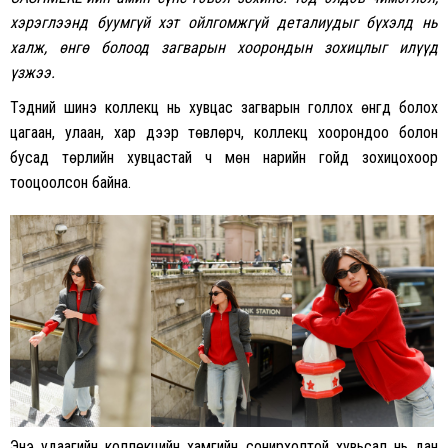
хэрэглээнд буумгүй хэт ойлгомжгүй деталиудыг бүхэлд нь
халж, өнгө болоод загварын хоорондын зохицлыг илүүд
үзжээ.
Тэдний шинэ коллекц нь хувцас загварын голлох өнгүүд болох
цагаан, улаан, хар дээр төвлөрч, коллекц хоорондоо болон
бусад төрлийн хувцастай ч мөн нарийн гойд зохицохоор
тооцоолсон байна.
Энэ удаагийн коллекцийн хамгийн сонирхолтой хувьсал нь дан