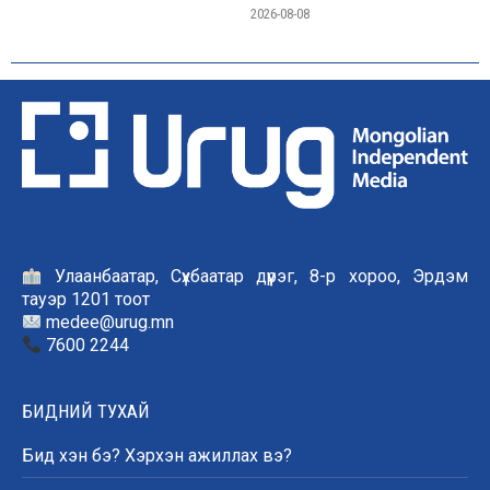
2026-08-08
Улаанбаатар, Сүхбаатар дүүрэг, 8-р хороо, Эрдэм
тауэр 1201 тоот
medee@urug.mn
7600 2244
БИДНИЙ ТУХАЙ
Бид хэн бэ? Хэрхэн ажиллах вэ?