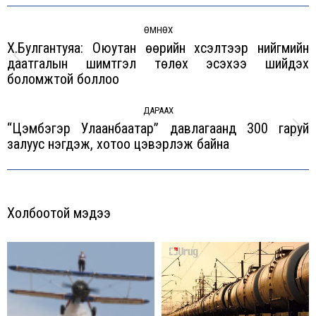
Post
navigation
ӨМНӨХ
Х.Булгантуяа: Оюутан өөрийн хүсэлтээр нийгмийн
даатгалын шимтгэл төлөх эсэхээ шийдэх
Previous
боломжтой боллоо
post:
ДАРААХ
“Цэмбэгэр Улаанбаатар” давлагаанд 300 гаруй
Next
залуус нэгдэж, хотоо цэвэрлэж байна
post:
Холбоотой мэдээ