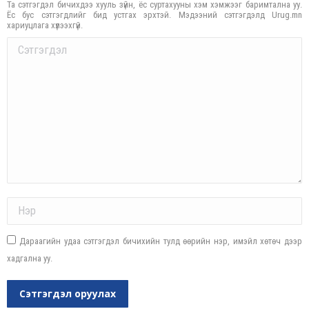
Та сэтгэгдэл бичихдээ хууль зүйн, ёс суртахууны хэм хэмжээг баримтална уу.
Ёс бус сэтгэгдлийг бид устгах эрхтэй. Мэдээний сэтгэгдэлд Urug.mn
хариуцлага хүлээхгүй.
Comment
Name *
Дараагийн удаа сэтгэгдэл бичихийн тулд өөрийн нэр, имэйл хөтөч дээр
хадгална уу.
Сэтгэгдэл оруулах