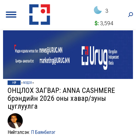
3
Sea
$:
3,594
НҮҮР
»
МЭДЭЭ
»
ОНЦЛОХ ЗАГВАР: ANNA CASHMERE
брэндийн 2026 оны хавар/зуны
цуглуулга
Нийтэлсэн:
П Баянбилэг