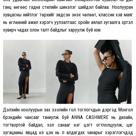
ганц өнгөөс гадна стилийн шинэлэг шийдэл байлаа. Ноолууран
хувцасны нийтлэг төрхийг эвдсэн энэхүү чөлөөт, классик хэв маяг
нь өглөөний ажил хэрэгч уулзалтаас оройн аялал зугаалга хүртэл
хувирч чадах олон талт байдлыг харуулж буй юм.
Дэлхийн ноолуурын зах зээлийн гол тоглогчдын дэргэд Монгол
брэндийн чансааг таниулж буй ANNA CASHMERE нь дизайн,
тогтвортой байдал, үзэл санааг нэг цэгт огтлолцуулж, цаг
хугацааны явцад үнэ цэн нь үл алдагдах чанарыг хэрэглэгчдэд