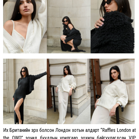
Их Британийн зүрх болсон Лондон хотын алдарт “Raffles London at
the OWO” зочид буудлын урилгаар зохион байгуулагдсан VIP