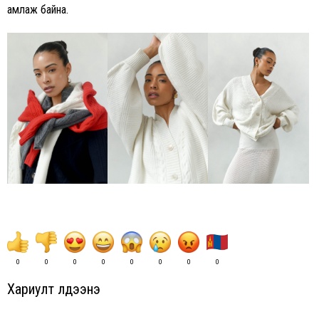
амлаж байна.
0
0
0
0
0
0
0
0
Хариулт үлдээнэ үү