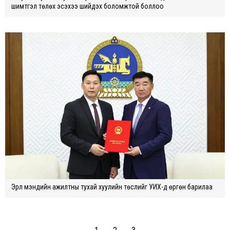
шимтгэл төлөх эсэхээ шийдэх боломжтой боллоо
Эрүүл мэндийн ажилтны тухай хуулийн төслийг УИХ-д өргөн барилаа