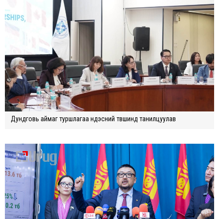
Дундговь аймаг туршлагаа үндэсний түвшинд танилцуулав