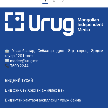
1
2
3
→
Улаанбаатар, Сүхбаатар дүүрэг, 8-р хороо, Эрдэм
тауэр 1201 тоот
medee@urug.mn
7600 2244
БИДНИЙ ТУХАЙ
Бид хэн бэ? Хэрхэн ажиллах вэ?
Бидэнтэй хамтарч ажиллахыг урьж байна