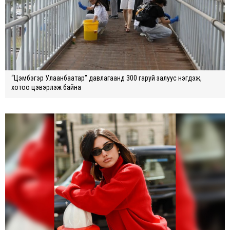
“Цэмбэгэр Улаанбаатар” давлагаанд 300 гаруй залуус нэгдэж,
хотоо цэвэрлэж байна