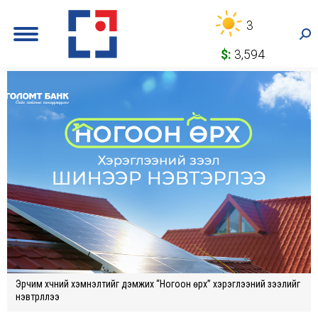
3
Sea
$:
3,594
Эрчим хүчний хэмнэлтийг дэмжих “Ногоон өрх” хэрэглээний зээлийг
нэвтрүүллээ