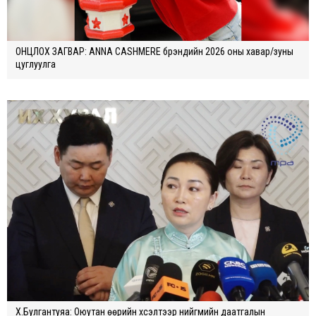
ОНЦЛОХ ЗАГВАР: ANNA CASHMERE брэндийн 2026 оны хавар/зуны
цуглуулга
Х.Булгантуяа: Оюутан өөрийн хүсэлтээр нийгмийн даатгалын