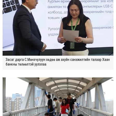
Засаг дарга С.Мөнхчулуун хөдөө аж ахуйн санхүүжилтийн талаар Хаан
банкны төлөөлтэй уулзлаа