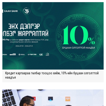
Кредит картаараа төлбөр тооцоо хийж, 10%-ийн буцаан олголттой
наадъя