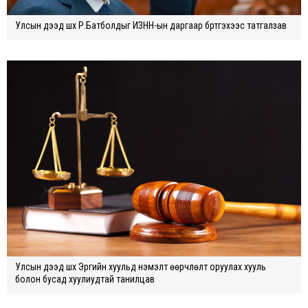
Улсын дээд шүүх Р.Батболдыг ИЗНН-ын даргаар бүртгэхээс татгалзав
Улсын дээд шүүх Эрүүгийн хуульд нэмэлт өөрчлөлт оруулах хууль
болон бусад хуулиудтай танилцав