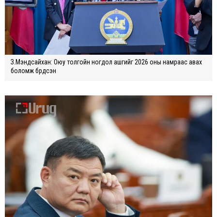
З.Мэндсайхан: Оюу толгойн ногдол ашгийг 2026 оны намраас авах
боломж бүрдсэн