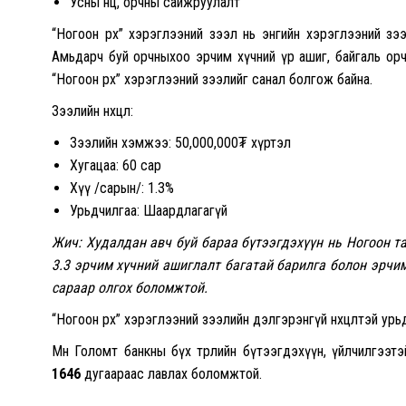
Усны нөөц, орчны сайжруулалт
“Ногоон өрх” хэрэглээний зээл нь энгийн хэрэглээний зээлт
Амьдарч буй орчныхоо эрчим хүчний үр ашиг, байгаль ор
“Ногоон өрх” хэрэглээний зээлийг санал болгож байна.
Зээлийн нөхцөл:
Зээлийн хэмжээ: 50,000,000₮ хүртэл
Хугацаа: 60 сар
Хүү /сарын/: 1.3%
Урьдчилгаа: Шаардлагагүй
Жич: Худалдан авч буй бараа бүтээгдэхүүн нь Ногоон т
3.3 эрчим хүчний ашиглалт багатай барилга болон эрчи
сараар олгох боломжтой.
“Ногоон өрх” хэрэглээний зээлийн дэлгэрэнгүй нөхцөлтэй ур
Мөн Голомт банкны бүх төрлийн бүтээгдэхүүн, үйлчилгээ
1646
дугаараас лавлах боломжтой.