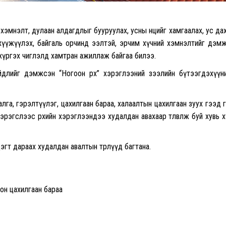
хэмнэлт, дулаан алдагдлыг бууруулах, усны нөөцийг хамгаалах, ус да
санхүүжүүлэх, байгаль орчинд ээлтэй, эрчим хүчний хэмнэлтийг дэм
 хүргэх чиглэлд хамтран ажиллаж байгаа билээ.
длийг дэмжсэн “Ногоон өрх” хэрэглээний зээлийн бүтээгдэхүүн
га, гэрэлтүүлэг, цахилгаан бараа, халаалтын цахилгаан зуух гээд 
эрэгслээс өрхийн хэрэглээндээ худалдан авахаар төлөвлөж буй хувь х
дэгт дараах худалдан авалтын төрлүүд багтана.
лон цахилгаан бараа