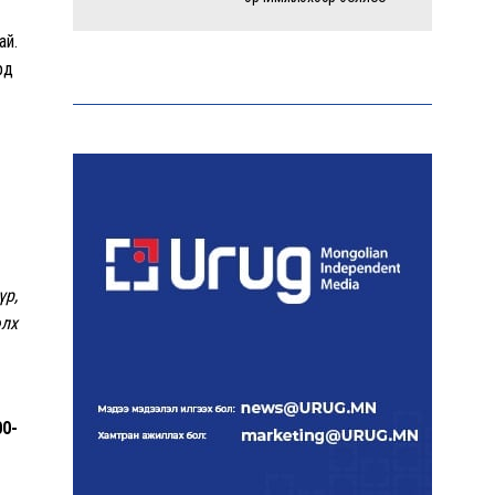
ай.
Энэ оны эхний долоон
үрд
сарын байдлаар зөрчлийн
бүртгэл өмнөх оноос 1.3
дахин өсжээ
Макс Группийн үүсгэн
байгуулагчид Сутай
хайрхны төрийн тахилгад
оролцлоо
үр,
элх
E-Mongolia системээр
дамжуулан 2.9 сая гаруй
нийгмийн даатгалын
цахим үйлчилгээг иргэдэд
хүргэлээ
00-
Холливудын алдартай хос