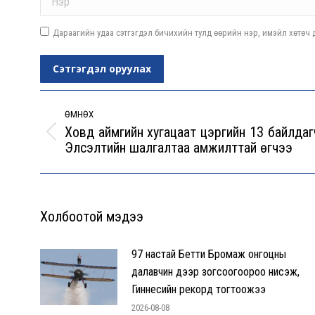
Дараагийн удаа сэтгэгдэл бичихийн тулд өөрийн нэр, имэйл хөтөч д
Сэтгэгдэл оруулах
Post
navigation
ӨМНӨХ
Ховд аймгийн хугацаат цэргийн 13 байлдаг
Previous
Элсэлтийн шалгалтаа амжилттай өгчээ
post:
Холбоотой мэдээ
97 настай Бетти Бромаж онгоцны
далавчин дээр зогсоогоороо нисэж,
Гиннесийн рекорд тогтоожээ
2026-08-08