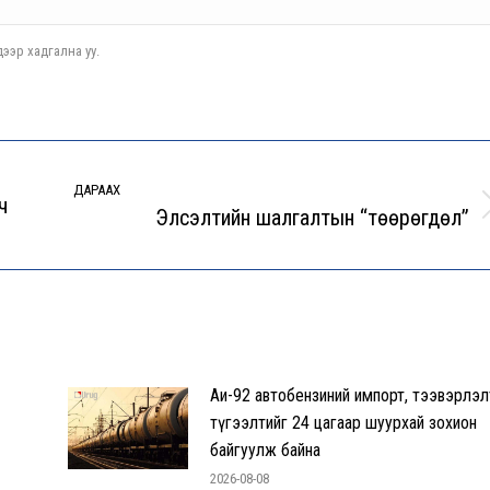
ээр хадгална уу.
ДАРААХ
ч
Элсэлтийн шалгалтын “төөрөгдөл”
Next
post:
Аи-92 автобензиний импорт, тээвэрлэл
түгээлтийг 24 цагаар шуурхай зохион
байгуулж байна
2026-08-08