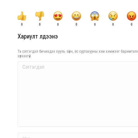
0
0
0
0
0
0
0
Хариулт үлдээнэ үү
Та сэтгэгдэл бичихдээ хууль зүйн, ёс суртахууны хэм хэмжээг баримталн
хүлээхгүй.
Comment
Name *