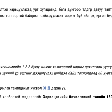
эй харьцуулахад урт хугацаанд, бага дүнгээр төлдгөөрөө давуу талт
чны тогтвортой байдлыг сайжруулахыг зорьж буй айл өрх, иргэн б
аксономиийн 1.2.2 буюу жижиг хэмжээний нарны цахилгаан үүсгү
м хүчний үр ашгийг дээшлүүлэх шийдэл байх тохиолдолд 60 хүрт
ьдчилан танилцахыг хүсвэл
ЭНД
дарна уу.
тэй холбоотой мэдээллийг
Харилцагчийн үйлчилгээний төвийн 18