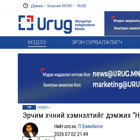
Даваа – Баасан 09:00 – 18:00
МЭДЭЭ
ЭРЭН СУРВАЛЖЛАГЧ
НҮҮР
»
МЭДЭЭ
»
Эрчим хүчний хэмнэлтийг дэмжих “Но
Нийтэлсэн:
П Баянбилэг
2026.07.02 21:49