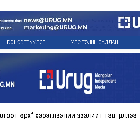
ӨРӨГ НЭВТРҮҮЛЭГ
УЛС ТӨРИЙН ЗАДЛАН
гоон өрх” хэрэглээний зээлийг нэвтрүүллээ