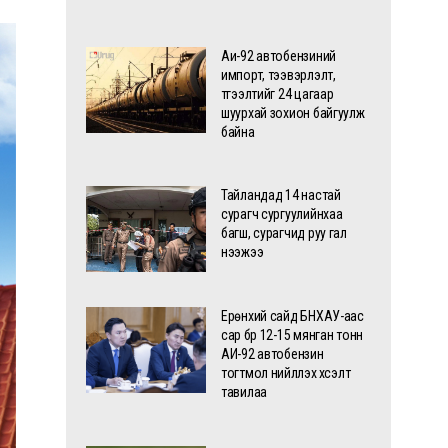
Аи-92 автобензиний
импорт, тээвэрлэлт,
түгээлтийг 24 цагаар
шуурхай зохион байгуулж
байна
Тайландад 14 настай
сурагч сургуулийнхаа
багш, сурагчид руу гал
нээжээ
Ерөнхий сайд БНХАУ-аас
сар бүр 12-15 мянган тонн
АИ-92 автобензин
тогтмол нийлүүлэх хүсэлт
тавилаа