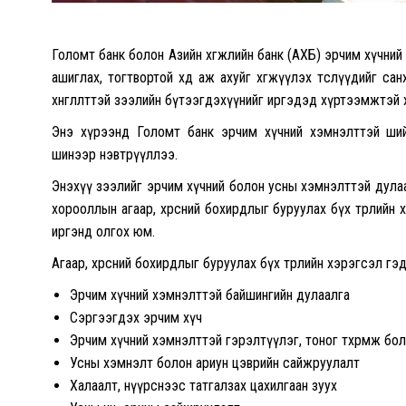
Голомт банк болон Азийн хөгжлийн банк (АХБ) эрчим хүчний 
ашиглах, тогтвортой хөдөө аж ахуйг хөгжүүлэх төслүүдийг 
хөнгөлөлттэй зээлийн бүтээгдэхүүнийг иргэдэд хүртээмжтэй
Энэ хүрээнд Голомт банк эрчим хүчний хэмнэлттэй ший
шинээр нэвтрүүллээ.
Энэхүү зээлийг эрчим хүчний болон усны хэмнэлттэй дулаал
хорооллын агаар, хөрсний бохирдлыг буруулах бүх төрлийн х
иргэнд олгох юм.
Агаар, хөрсний бохирдлыг буруулах бүх төрлийн хэрэгсэл гэ
Эрчим хүчний хэмнэлттэй байшингийн дулаалга
Сэргээгдэх эрчим хүч
Эрчим хүчний хэмнэлттэй гэрэлтүүлэг, тоног төхөөрөмж бо
Усны хэмнэлт болон ариун цэврийн сайжруулалт
Халаалт, нүүрснээс татгалзах цахилгаан зуух