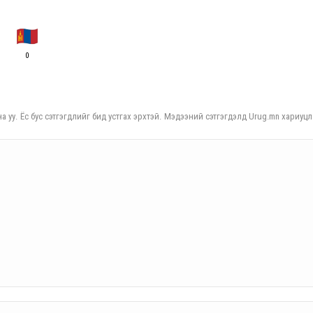
0
а уу. Ёс бус сэтгэгдлийг бид устгах эрхтэй. Мэдээний сэтгэгдэлд Urug.mn хариуцл