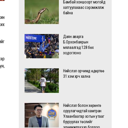
Бамбай хоншоорт могойд
хатгуулахаас сэрэмжлүүлж
байна
хин
жих
Даян аварга
ийг
Б.Орхонбаярын
мялаалгад 128 бөх
зодоглоно
гэр
үн,
Нийслэл орчимд өдөртөө
31 хэм хүрч хална
Нийслэл болон хөрөнгө
оруулагчидтай хамтран
Улаанбаатар хотын утааг
бууруулах төслийг
эрчимжүүлэхээр боллоо