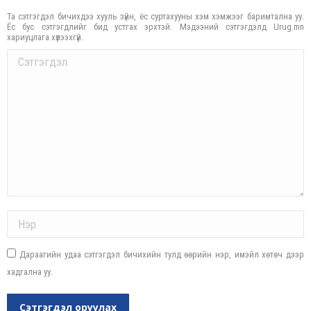
Та сэтгэгдэл бичихдээ хууль зүйн, ёс суртахууны хэм хэмжээг баримтална уу.
Ёс бус сэтгэгдлийг бид устгах эрхтэй. Мэдээний сэтгэгдэлд Urug.mn
хариуцлага хүлээхгүй.
Comment
Name *
Дараагийн удаа сэтгэгдэл бичихийн тулд өөрийн нэр, имэйл хөтөч дээр
хадгална уу.
Сэтгэгдэл оруулах