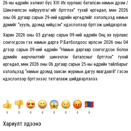
26-ны өдрийн ээлжит бус XIII Их хурлаас баталсан намын дүрэм /
Шинэчилсэн найруулга/-ийг бүртгүүлэх” тухай өргөдөл, мөн 2026
оны 06 дугаар сарын 29-ний өдрийн өргөдлийг хэлэлцээд намын
дүрмийг “хууль, дүрэмд нийцсэн” үндэслэлээр бүртгэж шийдвэрлэв.
Харин 2026 оны 03 дугаар сарын 09-ний өдрийн Онц их хурлаас
сонгогдсон гэх намын дарга Р.Батболдоос ирүүлсэн 2026 оны 04
дүгээр сарын 09-ний өдрийн “Намын даргаар сонгогдсон болон
дүрмийн өөрчлөлтийг шинэчлэн баталсныг бүртгүүлэх” тухай
өргөдөл, мөн 2026 оны 06 дугаар сарын 25-ны өдрийн тайлбарыг
хэлэлцээд “намын дүрэмд заасан журмын дагуу явагдаагүй” гэсэн
үндэслэлээр бүртгэхээс татгалзаж шийдвэрлэлээ.
0
0
0
0
0
0
0
0
Хариулт үлдээнэ үү