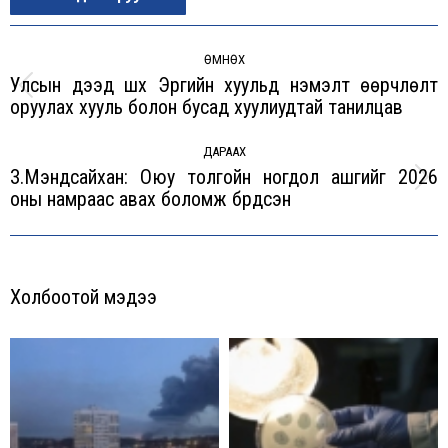
Post
navigation
ӨМНӨХ
Улсын дээд шүүх Эрүүгийн хуульд нэмэлт өөрчлөлт
Previous
оруулах хууль болон бусад хуулиудтай танилцав
post:
ДАРААХ
З.Мэндсайхан: Оюу толгойн ногдол ашгийг 2026
Next
оны намраас авах боломж бүрдсэн
post:
Холбоотой мэдээ