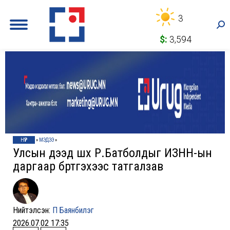
3
Sea
$:
3,594
НҮҮР
»
МЭДЭЭ
»
Улсын дээд шүүх Р.Батболдыг ИЗНН-ын
даргаар бүртгэхээс татгалзав
Нийтэлсэн:
П Баянбилэг
2026.07.02 17:35