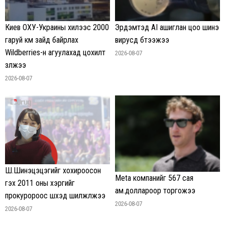
Киев ОХУ-Украины хилээс 2000
Эрдэмтэд AI ашиглан цоо шинэ
гаруй км зайд байрлах
вирусүүд бүтээжээ
Wildberries-н агуулахад цохилт
2026-08-07
үзүүлжээ
2026-08-07
Ш.Шинэцэцэгийг хохироосон
Meta компанийг 567 сая
гэх 2011 оны хэргийг
ам.доллароор торгожээ
прокуророос шүүхэд шилжүүлжээ
2026-08-07
2026-08-07