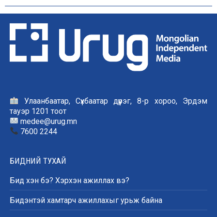
Улаанбаатар, Сүхбаатар дүүрэг, 8-р хороо, Эрдэм
тауэр 1201 тоот
medee@urug.mn
7600 2244
БИДНИЙ ТУХАЙ
Бид хэн бэ? Хэрхэн ажиллах вэ?
Бидэнтэй хамтарч ажиллахыг урьж байна