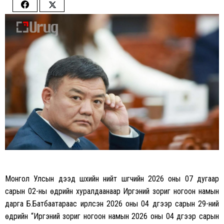
Share
Share
on
on
Facebook
Twitter
Монгол Улсын дээд шүүхийн нийт шүүгчийн 2026 оны 07 дугаар
сарын 02-ны өдрийн хуралдаанаар
Иргэний зориг ногоон намын
дарга Б.Батбаатараас ирүүлсэн 2026 оны 04 дүгээр сарын 29-ний
өдрийн “Иргэний зориг ногоон намын 2026 оны 04 дүгээр сарын