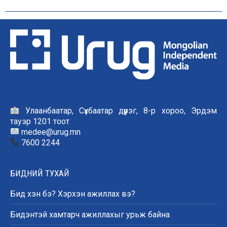
Улаанбаатар, Сүхбаатар дүүрэг, 8-р хороо, Эрдэм
тауэр 1201 тоот
medee@urug.mn
7600 2244
БИДНИЙ ТУХАЙ
Бид хэн бэ? Хэрхэн ажиллах вэ?
Бидэнтэй хамтарч ажиллахыг урьж байна