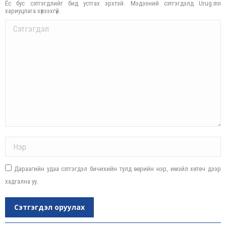
Ёс бус сэтгэгдлийг бид устгах эрхтэй. Мэдээний сэтгэгдэлд Urug.mn
хариуцлага хүлээхгүй.
Comment
Name *
Дараагийн удаа сэтгэгдэл бичихийн тулд өөрийн нэр, имэйл хөтөч дээр
хадгална уу.
Сэтгэгдэл оруулах