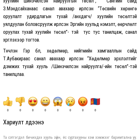
хуулийн шинэчилсэн найруулгын төсөл”, Сангийн сайд
З.Мэндсайханаас санал авахаар ирүүлсэн “Төсвийн хөрөнгө
оруулалт удирдлагын тухай /анхдагч/ хуулийн төсөлтэй
уялдуулан боловсруулж ирүүлсэн Эрүүгийн хуульд нэмэлт, өөрчлөлт
оруулах тухай хуулийн төсөл”- тэй тус тус танилцаж, санал
хүргүүлэхээр тогтов.
Түүнчлэн Гэр бүл, хөдөлмөр, нийгмийн хамгааллын сайд
Т.Аубакираас санал авахаар ирүүлсэн “Хөдөлмөр эрхлэлтийг
дэмжих тухай хууль /Шинэчилсэн найруулга/-ийн төсөл”-тэй
танилцлаа.
0
0
0
0
0
0
0
0
Хариулт үлдээнэ үү
Та сэтгэгдэл бичихдээ хууль зүйн, ёс суртахууны хэм хэмжээг баримтална уу.