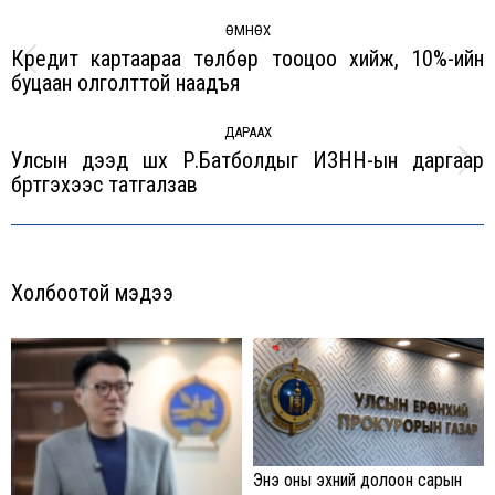
Post
navigation
ӨМНӨХ
Кредит картаараа төлбөр тооцоо хийж, 10%-ийн
Previous
буцаан олголттой наадъя
post:
ДАРААХ
Улсын дээд шүүх Р.Батболдыг ИЗНН-ын даргаар
Next
бүртгэхээс татгалзав
post:
Холбоотой мэдээ
Энэ оны эхний долоон сарын