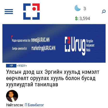
3
Sea
$:
3,594
НҮҮР
»
МЭДЭЭ
»
Улсын дээд шүүх Эрүүгийн хуульд нэмэлт
өөрчлөлт оруулах хууль болон бусад
хуулиудтай танилцав
Нийтэлсэн:
П Баянбилэг