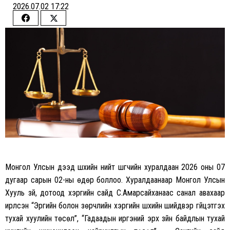
2026.07.02 17:22
Share
Share
on
on
Facebook
Twitter
Монгол Улсын дээд шүүхийн нийт шүүгчийн хуралдаан 2026 оны 07
дугаар сарын 02-ны өдөр боллоо.
Хуралдаанаар Монгол Улсын
Хууль зүй, дотоод хэргийн сайд С.Амарсайханаас санал авахаар
ирүүлсэн “Эрүүгийн болон зөрчлийн хэргийн шүүхийн шийдвэр гүйцэтгэх
тухай хуулийн төсөл”, “Гадаадын иргэний эрх зүйн байдлын тухай