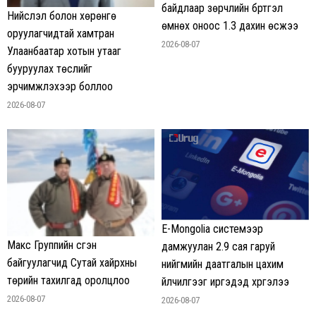
байдлаар зөрчлийн бүртгэл
Нийслэл болон хөрөнгө
өмнөх оноос 1.3 дахин өсжээ
оруулагчидтай хамтран
2026-08-07
Улаанбаатар хотын утааг
бууруулах төслийг
эрчимжүүлэхээр боллоо
2026-08-07
E-Mongolia системээр
Макс Группийн үүсгэн
дамжуулан 2.9 сая гаруй
байгуулагчид Сутай хайрхны
нийгмийн даатгалын цахим
төрийн тахилгад оролцлоо
үйлчилгээг иргэдэд хүргэлээ
2026-08-07
2026-08-07