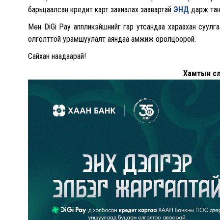
барьцаалсан кредит карт захиалах заавартай
ЭНД
дарж тан
Мөн DiGi Pay аппликэйшнийг гар утсандаа хараахан суулга
олголттой урамшуулалт аяндаа амжиж оролцоорой.
Сайхан наадаарай!
Хамтын өсөл