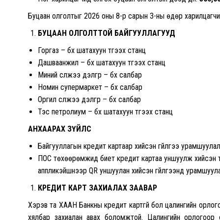
Буцаан олголтыг 2026 оны 8-р сарын 3-ны өдөр харилцагчий
БУЦААН ОЛГОЛТТОЙ БАЙГУУЛЛАГУУД
Горгаз – бүх шатахуун түгээх станц
Дашваанжил – бүх шатахуун түгээх станц
Миний сүлжээ дэлгүүр – бүх салбар
Номин супермаркет – бүх салбар
Оргил сүлжээ дэлгүүр – бүх салбар
Тэс петролиум – бүх шатахуун түгээх станц
АНХААРАХ ЗҮЙЛС
Байгууллагын кредит картаар хийсэн гүйлгээ урамшуулал
ПОС төхөөрөмжид биет кредит картаа уншуулж хийсэн тө
аппликэйшнээр QR уншуулан хийсэн гүйлгээнд урамшуулал
КРЕДИТ КАРТ ЗАХИАЛАХ ЗААВАР
Хэрэв та ХААН Банкны кредит картгүй бол цалингийн орло
хялбар захиалан авах боломжтой. Цалингийн орлогоор 