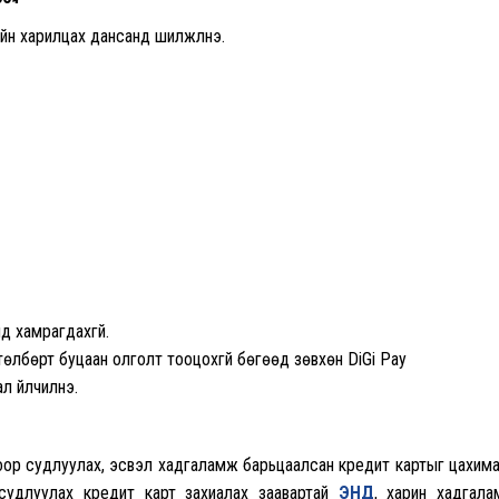
н харилцах дансанд шилжүүлнэ.
д хамрагдахгүй.
лбөрт буцаан олголт тооцохгүй бөгөөд зөвхөн DiGi Pay
 үйлчилнэ.
гоор судлуулах, эсвэл хадгаламж барьцаалсан кредит картыг цахим
судлуулах кредит карт захиалах заавартай
ЭНД
, харин хадгал