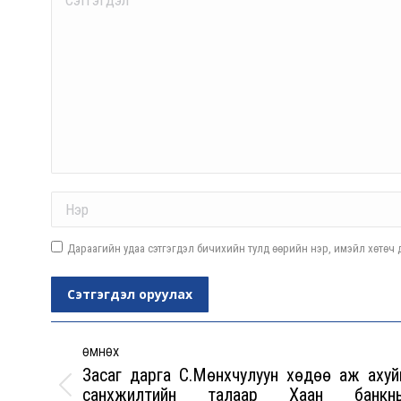
Name *
Дараагийн удаа сэтгэгдэл бичихийн тулд өөрийн нэр, имэйл хөтөч д
Сэтгэгдэл оруулах
Post
navigation
ӨМНӨХ
Засаг дарга С.Мөнхчулуун хөдөө аж ахуй
санхүүжилтийн талаар Хаан банкн
Previous