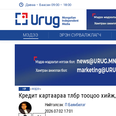
Даваа – Баасан 09:00 – 18:00
МЭДЭЭ
ЭРЭН СУРВАЛЖЛАГЧ
НҮҮР
»
МЭДЭЭ
»
Кредит картаараа төлбөр тооцоо хий
Нийтэлсэн:
П Баянбилэг
2026.07.02 17:01