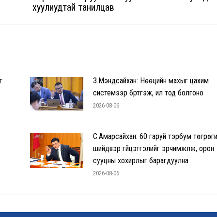
хуулиудтай танилцав
post:
г
З.Мэндсайхан: Нөөцийн махыг цахим
системээр бүртгэж, ил тод болгоно
2026-08-06
С.Амарсайхан: 60 гаруй тэрбум төгрөг
шийдвэр гүйцэтгэлийг эрчимжүүлж, орон
сууцны хохирлыг барагдуулна
2026-08-06