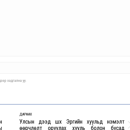
ээр хадгална уу.
ДАРААХ
н
Улсын дээд шүүх Эрүүгийн хуульд нэмэлт
ы
өөрчлөлт оруулах хууль болон бусад
Next