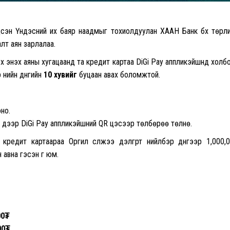
дсэн Үндэсний их баяр наадмыг тохиолдуулан ХААН Банк бүх төрл
лт аян зарлалаа.
 энэхүү аяны хугацаанд та кредит картаа DiGi Pay аппликэйшнд холб
үнийн дүнгийн
10 хувийг
буцаан авах боломжтой.
но.
дээр DiGi Pay аппликэйшний QR цэсээр төлбөрөө төлнө.
редит картаараа Оргил сүлжээ дэлгүүрт нийлбэр дүнгээр 1,000,
 авна гэсэн үг юм.
00
₮
00
₮