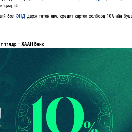
илцаарай.
агүй бол
ЭНД
дарж татан авч, кредит картаа холбоод 10%-ийн буц
т төгөлдөр – ХААН Банк