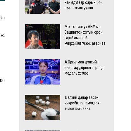
наймдугаар сарын 14-
нөөс ажиллуулна
ийн
Монгол залуу АНУ-ын
Вашингтон хотын орон
ож,
гэргүй эмэгтэйг
хүчирхийлэгчээс аварчээ
А.Оргилмаа дэлхийн
аваргад дөрвөн төрөлд
медаль хүртлээ
000
Дэлхий даяар элсэн
чихрийн үнэ нэмэгдэх
төлөвтэй байна