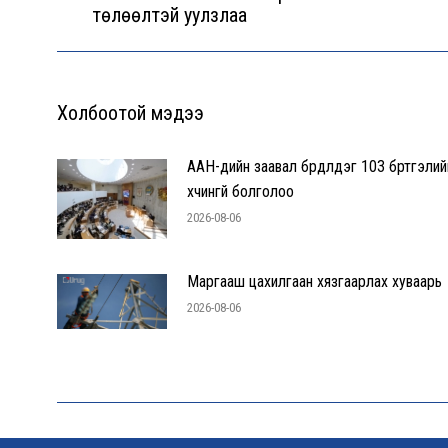
төлөөлтэй уулзлаа
post:
Холбоотой мэдээ
ААН-үүдийн заавал бүрдүүлдэг 103 бүртгэлий
хүчингүй болголоо
2026-08-06
Маргааш цахилгаан хязгаарлах хуваарь
2026-08-06