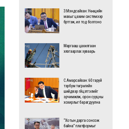
З.Мэндсайхан: Нөөцийн
махыг цахим системээр
бүртгэж, ил тод болгоно
Маргааш цахилгаан
хязгаарлах хуваарь
С.Амарсайхан: 60 гаруй
тэрбум төгрөгийн
шийдвэр гүйцэтгэлийг
эрчимжүүлж, орон сууцны
хохирлыг барагдуулна
“Хотын дарга сонсож
байна” платформыг