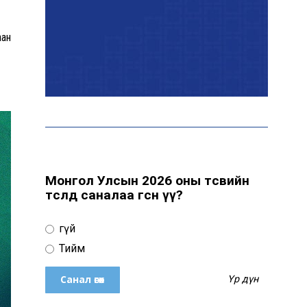
аан
Эрчим хүчний сайд
Б.Найдалаа: Дундговийн
эрчим хүчний томоохон
төслүүдэд дэмжлэг үзүүлнэ
Давхардсан
зохицуулалтыг бууруулах
хүрээнд 83 дүрэм, журмыг
цуцалжээ
Монгол Улсын 2026 оны төсвийн
төсөлд саналаа өгсөн үү?
Өчигдөр 102 тусгай
дугаарт 2321 дуудлага,
Үгүй
мэдээлэл бүртгэгджээ
Тийм
Үр дүн
Монголын шигшээ баг
Японд хамтарсан