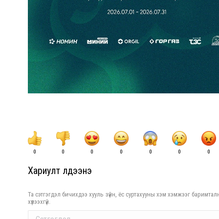
0
0
0
0
0
0
0
Хариулт үлдээнэ үү
Та сэтгэгдэл бичихдээ хууль зүйн, ёс суртахууны хэм хэмжээг баримталн
хүлээхгүй.
Comment