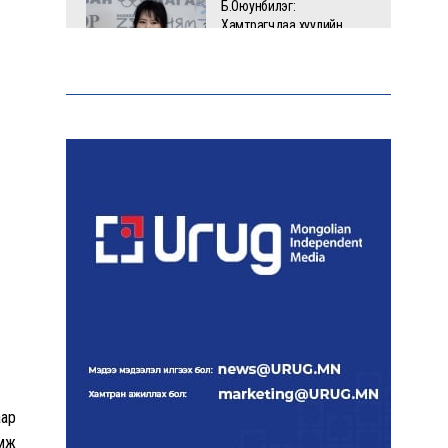
Б.Оюунбилэг:
Хамтрагчдаа хуулийн
байгууллагаар далайлгаж
дарамталсан
Б.Дашпүрэв: Шатахууны
нийлүүлэлт хэвийн
үргэлжилж, нөөцийг
нэмэгдүүлэхэд анхаарч
байна
Д.Амарбаясгалан: Зах
зээлийн буруу бодлого
шатахууны хямралаар
илэрч байна
Голомт банк АНЭУ-ын
Mashreq банканд Дирхам
аар
валютын данс нээлээ
амж