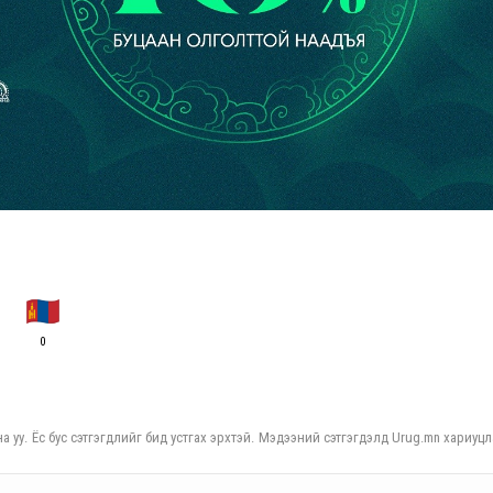
0
а уу. Ёс бус сэтгэгдлийг бид устгах эрхтэй. Мэдээний сэтгэгдэлд Urug.mn хариуцл