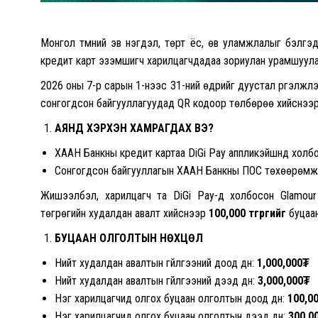
Монгол түмний эв нэгдэл, төрт ёс, өв уламжлалыг бэлгэ
кредит карт эзэмшигч харилцагчдадаа зориулан урамшуула
2026 оны 7-р сарын 1-нээс 31-ний өдрийг дуустал үргэлжлэх
сонгогдсон байгууллагуудад QR кодоор төлбөрөө хийснээр 
АЯНД ХЭРХЭН ХАМРАГДАХ ВЭ?
ХААН Банкны кредит картаа DiGi Pay аппликэйшнд холбо
Сонгогдсон байгууллагын ХААН Банкны ПОС төхөөрөмж 
Жишээлбэл, харилцагч та DiGi Pay-д холбосон Glamour к
төгрөгийн худалдан авалт хийснээр
100,000 төгрөгийг
буцаан
БУЦААН ОЛГОЛТЫН НӨХЦӨЛ
Нийт худалдан авалтын гүйлгээний доод дүн:
1,000,000
₮
Нийт худалдан авалтын гүйлгээний дээд дүн:
3,000,000
₮
Нэг харилцагчид олгох буцаан олголтын доод дүн:
100,0
Нэг харилцагчид олгох буцаан олголтын дээд дүн:
300,0