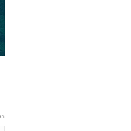
бэлтгэлд оролцоно
Өнөөдөр цахилгаан
хязгаарлах байршил
“Явуулын оффис” өнөөдөр
“Нарантуул” ОУХТ-д
ажиллана
АЧААЛЖ БАЙНА
ага