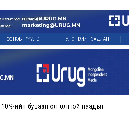
ӨРӨГ НЭВТРҮҮЛЭГ
УЛС ТӨРИЙН ЗАДЛАН
ж, 10%-ийн буцаан олголттой наадъя