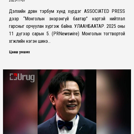
2025-11-07
Дэлхийн дөрвөн тэрбум хүнд хүрдэг ASSOCIATED PRESS
дээр “Монголын энэрэнгүй баатар” нэртэй нийтлэл
гарсныг орчуулан хүргэж байна. УЛААНБААТАР. 2025 оны
11 дүгээр сарын 5. (PRNewswire) Монголын тогтвортой
хөгжлийн нэгэн шинэ…
Цааш унших