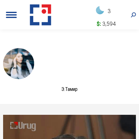
3
Sea
$:
3,594
Э.Тамир