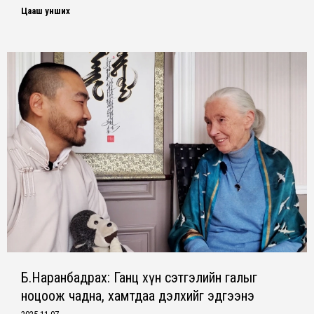
Цааш унших
Б.Наранбадрах: Ганц хүн сэтгэлийн галыг
ноцоож чадна, хамтдаа дэлхийг эдгээнэ