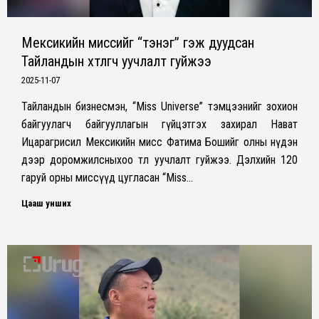
Мексикийн миссийг “тэнэг” гэж дуудсан
Тайландын хөтлөгч уучлалт гуйжээ
2025-11-07
Тайландын бизнесмэн, “Miss Universe” тэмцээнийг зохион
байгуулагч байгууллагын гүйцэтгэх захирал Нават
Ицарагрисил Мексикийн мисс Фатима Бошийг олны нүдэн
дээр доромжилсныхоо төлөө уучлалт гуйжээ. Дэлхийн 120
гаруй орны миссүүд цугласан “Miss…
Цааш унших