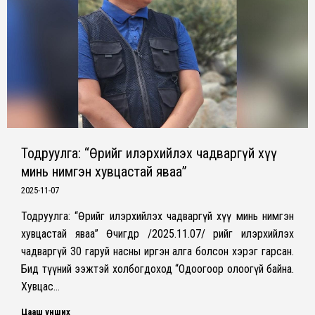
Тодруулга: “Өөрийгөө илэрхийлэх чадваргүй хүү
минь нимгэн хувцастай яваа”
2025-11-07
Тодруулга: “Өөрийгөө илэрхийлэх чадваргүй хүү минь нимгэн
хувцастай яваа” Өчигдөр /2025.11.07/ өөрийгөө илэрхийлэх
чадваргүй 30 гаруй насны иргэн алга болсон хэрэг гарсан.
Бид түүний ээжтэй холбогдоход “Одоогоор олоогүй байна.
Хувцас…
Цааш унших