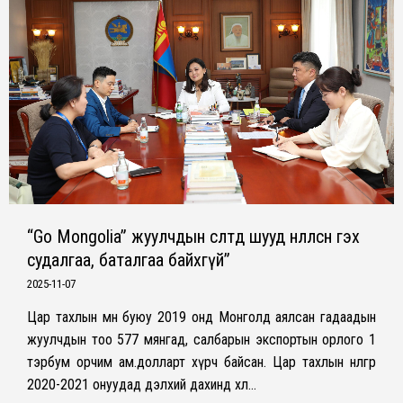
“Go Mongolia” жуулчдын өсөлтөд шууд нөлөөлсөн гэх
судалгаа, баталгаа байхгүй”
2025-11-07
Цар тахлын өмнө буюу 2019 онд Монголд аялсан гадаадын
жуулчдын тоо 577 мянгад, салбарын экспортын орлого 1
тэрбум орчим ам.долларт хүрч байсан. Цар тахлын нөлөөгөөр
2020-2021 онуудад дэлхий дахинд хөл…