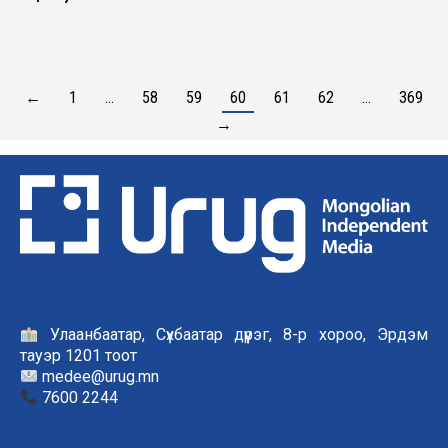
←
1
…
58
59
60
61
62
…
369
→
Улаанбаатар, Сүхбаатар дүүрэг, 8-р хороо, Эрдэм
тауэр 1201 тоот
medee@urug.mn
7600 2244