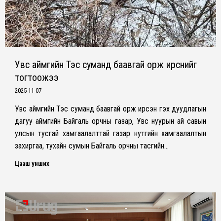
Увс аймгийн Тэс суманд баавгай орж ирснийг
тогтоожээ
2025-11-07
Увс аймгийн Тэс суманд баавгай орж ирсэн гэх дуудлагын
дагуу аймгийн Байгаль орчны газар, Увс нуурын ай савын
улсын тусгай хамгаалалттай газар нутгийн хамгаалалтын
захиргаа, тухайн сумын Байгаль орчны тасгийн…
Цааш унших