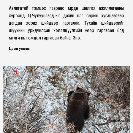
Авлигатай тэмцэх газраас мөрдөн шалгах ажиллагааны
хүрээнд Ц.Чулуунзагд‑ыг дахин нэг сарын хугацаагаар
цагдан хорих шийдвэр гаргалаа. Тухайн шийдвэрийг
шүүхийн урьдчилсан хэлэлцүүлгийн үеэр гаргасан бөгөөд
өмгөөлөгч нь гомдол гаргасан байна. Энэ…
Цааш унших