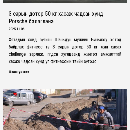
3 сарын дотор 50 кг хасаж чадсан хүнд
Porsche бэлэглэнэ
2025-11-06
Хятадын хойд зүгийн Шаньдун мужийн Биньжоу хотод
байрлах фитнесс төв 3 сарын дотор 50 кг жин хасах
challenge зарлаж, өгөгдсөн хугацаанд жингээ амжилттай
хасаж чадсан хүнд уг фитнессын төвийн зүгээс…
Цааш унших