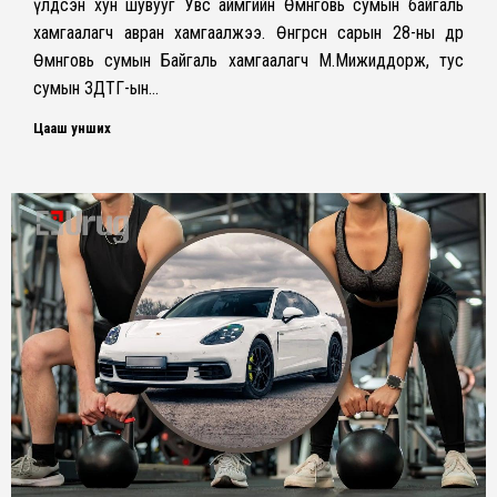
үлдсэн хун шувууг Увс аймгийн Өмнөговь сумын байгаль
хамгаалагч авран хамгаалжээ. Өнгөрсөн сарын 28-ны өдөр
Өмнөговь сумын Байгаль хамгаалагч М.Мижиддорж, тус
сумын ЗДТГ-ын…
Цааш унших