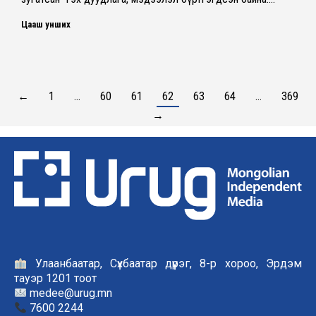
Цааш унших
←
1
…
60
61
62
63
64
…
369
→
Улаанбаатар, Сүхбаатар дүүрэг, 8-р хороо, Эрдэм
тауэр 1201 тоот
medee@urug.mn
7600 2244