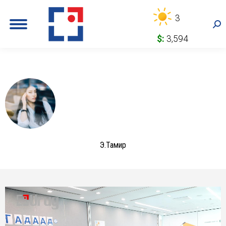
3
Sea
$:
3,594
Э.Тамир