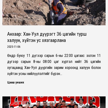
Анхаар: Хан-Уул дүүрэгт 36 цагийн турш
халуун, хүйтэн ус хязгаарлана
2025-11-06
Өнөөдөр буюу 11 дүгээр сарын 6-ны 22:00 цагаас эхлэн 11
дүгээр сарын 8-ны 08:00 цаг хүртэл нийт 36 цагийн
хугацаанд Хан-Уул дүүргийн зарим хороонд халуун болон
хүйтэн усны нийлүүлэлтийг бүрэн…
Цааш унших