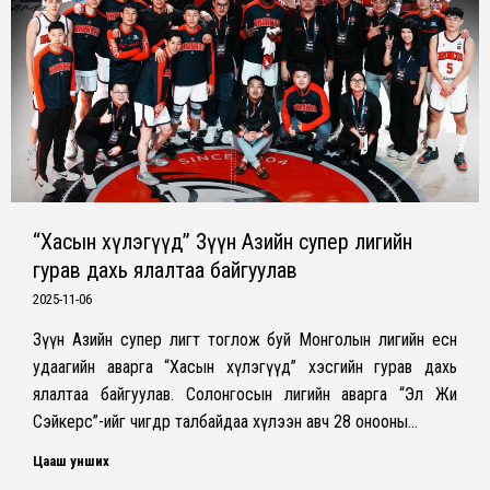
“Хасын хүлэгүүд” Зүүн Азийн супер лигийн
гурав дахь ялалтаа байгуулав
2025-11-06
Зүүн Азийн супер лигт тоглож буй Монголын лигийн есөн
удаагийн аварга “Хасын хүлэгүүд” хэсгийн гурав дахь
ялалтаа байгуулав. Солонгосын лигийн аварга “Эл Жи
Сэйкерс”-ийг өчигдөр талбайдаа хүлээн авч 28 онооны…
Цааш унших