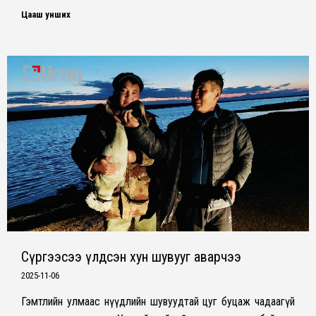
Цааш унших
Сүргээсээ үлдсэн хун шувууг аварчээ
2025-11-06
Гэмтлийн улмаас нүүдлийн шувуудтай цуг буцаж чадаагүй