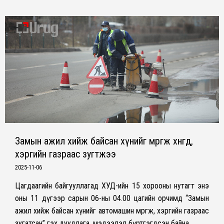
Замын ажил хийж байсан хүнийг мөргөж хөнөөгөөд,
хэргийн газраас зугтжээ
2025-11-06
Цагдаагийн байгууллагад ХУД-ийн 15 хорооны нутагт энэ
оны 11 дүгээр сарын 06-ны 04.00 цагийн орчимд “Замын
ажил хийж байсан хүнийг автомашин мөргөж, хэргийн газраас
зугатсан” гэх дуудлага, мэдээлэл бүртгэгдсэн байна.…