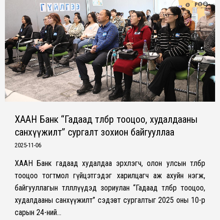
ХААН Банк “Гадаад төлбөр тооцоо, худалдааны
санхүүжилт” сургалт зохион байгууллаа
2025-11-06
ХААН Банк гадаад худалдаа эрхлэгч, олон улсын төлбөр
тооцоо тогтмол гүйцэтгэдэг харилцагч аж ахуйн нэгж,
байгууллагын төлөөллүүдэд зориулан “Гадаад төлбөр тооцоо,
худалдааны санхүүжилт” сэдэвт сургалтыг 2025 оны 10-р
сарын 24-ний…