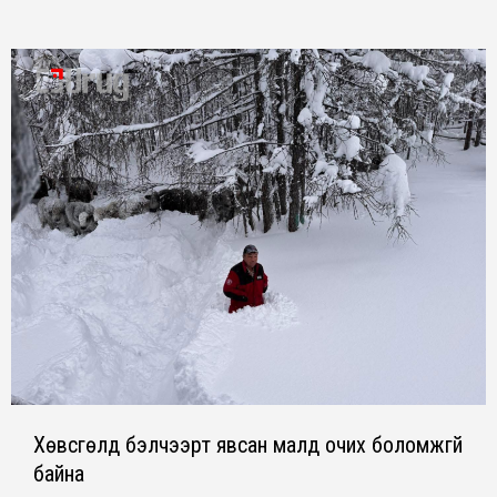
Хөвсгөлд бэлчээрт явсан малд очих боломжгүй
байна