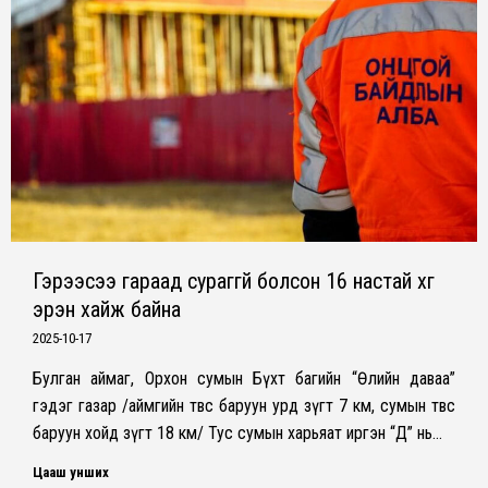
Гэрээсээ гараад сураггүй болсон 16 настай хүүг
эрэн хайж байна
2025-10-17
Булган аймаг, Орхон сумын Бүхт багийн “Өлийн даваа”
гэдэг газар /аймгийн төвөөс баруун урд зүгт 7 км, сумын төвөөс
баруун хойд зүгт 18 км/ Тус сумын харьяат иргэн “Д” нь…
Цааш унших