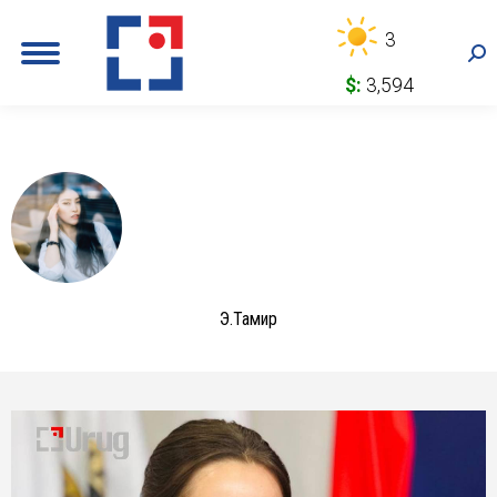
3
Sea
$:
3,594
Э.Тамир