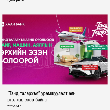
Цааш унших
“Танд талархъя” урамшуулалт аян
үргэлжилсээр байна
2025-10-17