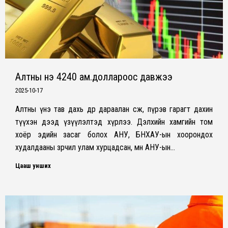
Алтны үнэ 4240 ам.доллароос давжээ
2025-10-17
Алтны үнэ тав дахь өдрөө дараалан өсөж, пүрэв гарагт дахин
түүхэн дээд үзүүлэлтэд хүрлээ. Дэлхийн хамгийн том
хоёр эдийн засаг болох АНУ, БНХАУ-ын хоорондох
худалдааны зөрчил улам хурцадсан, мөн АНУ-ын…
Цааш унших