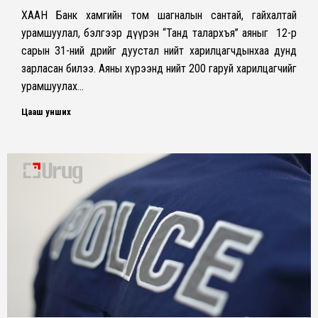
ХААН Банк хамгийн том шагналын сантай, гайхалтай
урамшуулал, бэлгээр дүүрэн “Танд талархъя” аяныг 12-р
сарын 31-ний өдрийг дуустал нийт харилцагчдынхаа дунд
зарласан билээ. Аяны хүрээнд нийт 200 гаруй харилцагчийг
урамшуулах…
Цааш унших