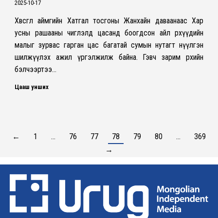
2025-10-17
Хөвсгөл аймгийн Хатгал тосгоны Жанхайн даваанаас Хар
усны рашааны чиглэлд цасанд боогдсон айл өрхүүдийн
малыг зурвас гарган цас багатай сумын нутагт нүүлгэн
шилжүүлэх ажил үргэлжилж байна. Гэвч зарим өрхийн
бэлчээртээ…
Цааш унших
←
1
…
76
77
78
79
80
…
369
→