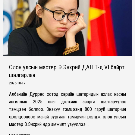
Олон улсын мастер Э.Энхрий ДАШТ-д VI байрт
шалгарлаа
2025-10-17
Албанийн Дуррес хотод өсвөрийн шатарчдын ахлах насны
ангиллын 2025 оны дэлхийн аварга шалгаруулах
тэмцээн боллоо. Энэхүү тэмцээнд 800 гаруй шатарчин
оролцсоноос манай зургаан тамирчин өрсөлдөж олон улсын
мастер Э.Энхрий өндөр амжилт үзүүллээ.…