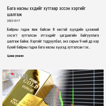
Бага насны хүүхдийг хутгаар зүссэн хэргийг
шалгаж
2025-10-17
Байрны гадна явж байсан 8 настай хүүхдийн цээжний
хэсэгт хутгалсан этгээдийг цагдаагийн байгууллага
шалгаж байна. Хэргийг тодруулбал, энэ сарын 9-ний өдөр нэр
бүхий байрны гадна бага насны хүүхэд хутгалсан гэх…
Цааш унших