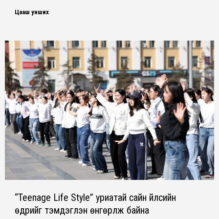
Цааш унших
“Teenage Life Style” уриатай сайн үйлсийн
өдрийг тэмдэглэн өнгөрүүлж байна