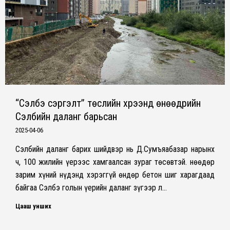
“Сэлбэ сэргэлт” төслийн хүрээнд өнөөдрийн
Сэлбийн даланг барьсан
2025-04-06
Сэлбийн даланг барих шийдвэр нь Д.Сумъяабазар нарынх
ч, 100 жилийн үерээс хамгаалсан зураг төсөвтэй. Өнөөдөр
зарим хүний нүдэнд хэрэггүй өндөр бетон шиг харагдаад
байгаа Сэлбэ голын үерийн даланг зүгээр л…
Цааш унших