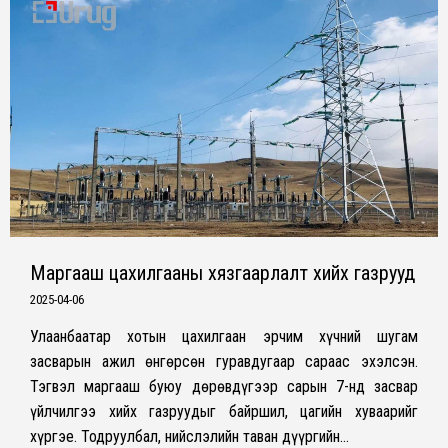
Маргааш цахилгааны хязгаарлалт хийх газрууд
2025-04-06
Улаанбаатар хотын цахилгаан эрчим хүчний шугам
засварын ажил өнгөрсөн гуравдугаар сараас эхэлсэн.
Тэгвэл маргааш буюу дөрөвдүгээр сарын 7-нд засвар
үйлчилгээ хийх газруудыг байршил, цагийн хуваарийг
хүргэе. Тодруулбал, нийслэлийн таван дүүргийн…