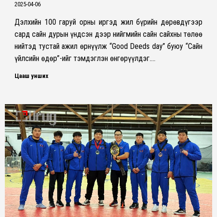
2025-04-06
Дэлхийн 100 гаруй орны иргэд жил бүрийн дөрөвдүгээр
сард сайн дурын үндсэн дээр нийгмийн сайн сайхны төлөө
нийтэд тустай ажил өрнүүлж “Good Deeds day” буюу “Сайн
үйлсийн өдөр”-ийг тэмдэглэн өнгөрүүлдэг.…
Цааш унших