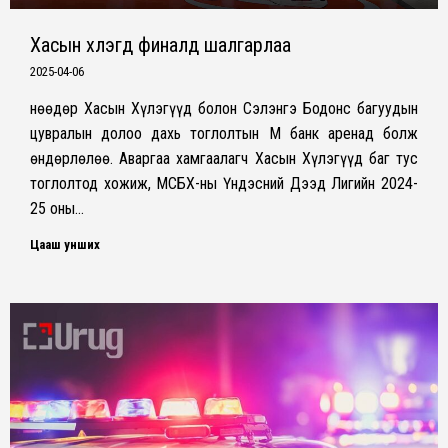
Хасын хүлэгүүд финалд шалгарлаа
2025-04-06
Өнөөдөр Хасын Хүлэгүүд болон Сэлэнгэ Бодонс багуудын
цувралын долоо дахь тоглолтын М банк аренад болж
өндөрлөлөө. Аваргаа хамгаалагч Хасын Хүлэгүүд баг тус
тоглолтод хожиж, МСБХ-ны Үндэсний Дээд Лигийн 2024-
25 оны…
Цааш унших