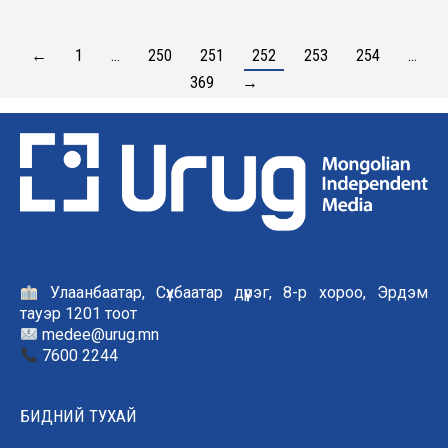
←
1
…
250
251
252
253
254
…
369
→
Улаанбаатар, Сүхбаатар дүүрэг, 8-р хороо, Эрдэм
тауэр 1201 тоот
medee@urug.mn
7600 2244
БИДНИЙ ТУХАЙ