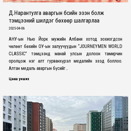
Д.Нарантулга аваргын бүсийн эзэн болж
тэмцээний шилдэг бөхөөр шалгарлаа
2025-04-06
АНУ-ын Нью Йорк мужийн Албани хотод зохиогдсон
чөлөөт бөхийн ОУ-ын залуучуудын “JOURNEYMEN WORLD
CLASSIC” тэмцээнд манай улсын долоон тамирчин
оролцож нэг алт гурванхүрэл медалийн эзэд боллоо.
Алтан медаль аваргын бүсийг…
Цааш унших