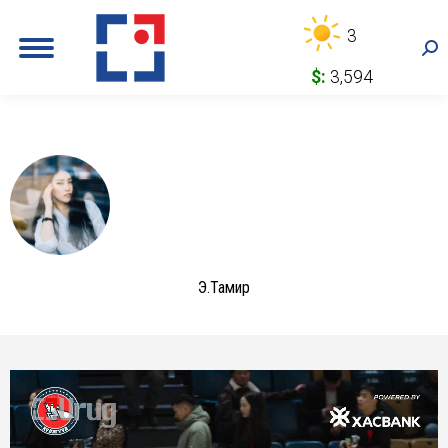
3
Sea
$:
3,594
Э.Тамир