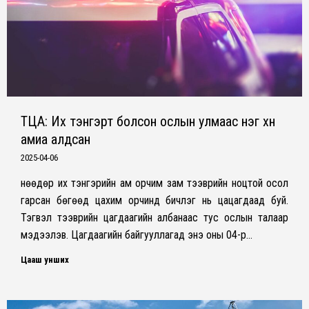
ТЦА: Их тэнгэрт болсон ослын улмаас нэг хүн
амиа алдсан
2025-04-06
Өнөөдөр их тэнгэрийн ам орчим зам тээврийн ноцтой осол
гарсан бөгөөд цахим орчинд бичлэг нь цацагдаад буй.
Тэгвэл тээврийн цагдаагийн албанаас тус ослын талаар
мэдээлэв. Цагдаагийн байгууллагад энэ оны 04-р…
Цааш унших