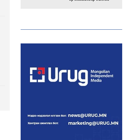
Энэ оны эхний долоон
сарын байдлаар зөрчлийн
бүртгэл өмнөх оноос 1.3
дахин өсжээ
Макс Группийн үүсгэн
байгуулагчид Сутай
хайрхны төрийн тахилгад
оролцлоо
E-Mongolia системээр
дамжуулан 2.9 сая гаруй
нийгмийн даатгалын
цахим үйлчилгээг иргэдэд
хүргэлээ
Холливудын алдартай хос