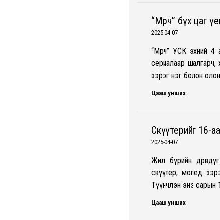
“Мөрч” бүх цаг ү
2025-04-07
“Мөрч” УСК эхний 4 
сериалаар шалгарч, 
зэрэг нэг болон олон
Цааш унших
Скүүтерийг 16-аа
2025-04-07
Жил бүрийн дөрөвдү
скүүтер, мопед зэр
Түүнчлэн энэ сарын 1
Цааш унших