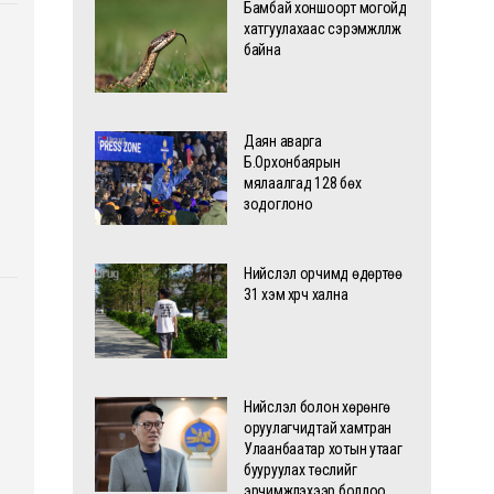
Бамбай хоншоорт могойд
хатгуулахаас сэрэмжлүүлж
байна
Даян аварга
Б.Орхонбаярын
мялаалгад 128 бөх
зодоглоно
Нийслэл орчимд өдөртөө
31 хэм хүрч хална
Нийслэл болон хөрөнгө
оруулагчидтай хамтран
Улаанбаатар хотын утааг
бууруулах төслийг
эрчимжүүлэхээр боллоо