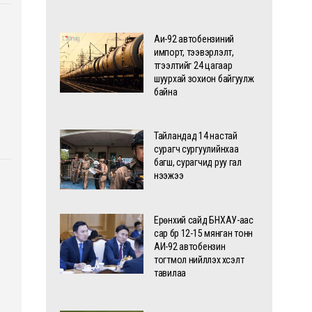
Аи-92 автобензиний
импорт, тээвэрлэлт,
түгээлтийг 24 цагаар
шуурхай зохион байгуулж
байна
Тайландад 14 настай
сурагч сургуулийнхаа
багш, сурагчид руу гал
нээжээ
Ерөнхий сайд БНХАУ-аас
сар бүр 12-15 мянган тонн
АИ-92 автобензин
тогтмол нийлүүлэх хүсэлт
тавилаа