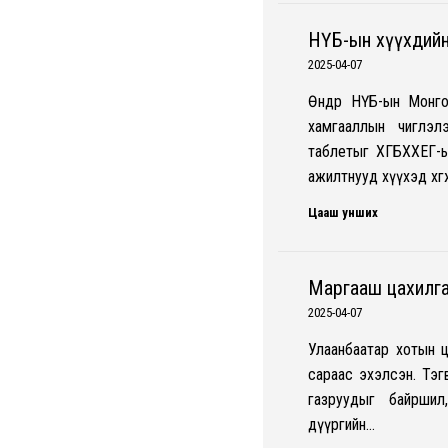
НҮБ-ын хүүхдийн
2025-04-07
Өнөөдөр НҮБ-ын Монг
хамгааллын чиглэл
таблетыг ХГБХХЕГ-ын
ажилтнууд хүүхэд хөг
Цааш унших
Маргааш цахилга
2025-04-07
Улаанбаатар хотын ц
сараас эхэлсэн. Тэг
газруудыг байршил,
дүүргийн…