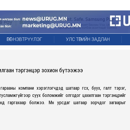
ӨРӨГ НЭВТРҮҮЛЭГ
УЛС ТӨРИЙН ЗАДЛАН
хилгаан тэргэнцэр зохион бүтээжээ
 гарааны компани хэрэглэгчдэд шатаар өгсөх, буух, галт тэрэг,
тусламжгүйгээр суух боломжийг олгодог цахилгаан тэргэнцрийг
нд гаргахаар болжээ. Мөн урсдаг шатаар зорчдог загварыг