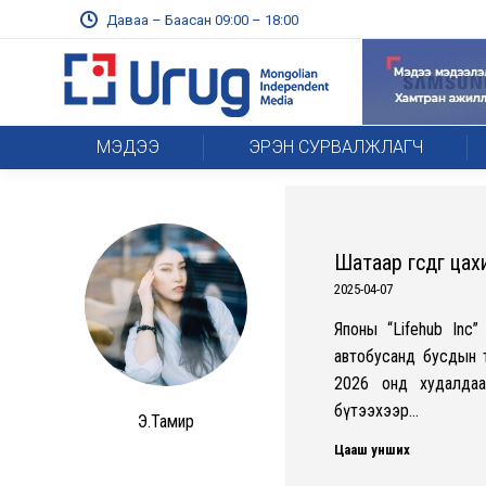
Даваа – Баасан 09:00 – 18:00
МЭДЭЭ
ЭРЭН СУРВАЛЖЛАГЧ
Шатаар өгсдөг ца
2025-04-07
Японы “Lifehub Inc”
автобусанд бусдын 
2026 онд худалдаа
бүтээхээр…
Э.Тамир
Цааш унших