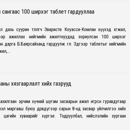
 сангаас 100 ширхэг таблет гардууллаа
ол дахь суурин төлөөлөгч Эваристе Коуасси-Комлан хүүхэд хөгжил,
ээр ажиллах нийгмийн ажилтнуудад зориулсан 100 ширхэг
 дарга Б.Баярсайханд гардуулж өглөө. Эдгээр таблетыг нийгмийн
жил,…
аны хязгаарлалт хийх газрууд
ахилгаан эрчим хүчний шугам засварын ажил өнгөрсөн гуравдугаар
вэл маргааш буюу дөрөвдүгээр сарын 8-нд засвар үйлчилгээ хийх
 цагийн хуваарийг хүргэе. Тодруулбал, нийслэлийн зургаан