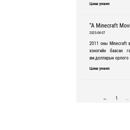
Цааш унших
“A Minecraft Mo
2025-04-07
2011 оны Minecraft 
хоногийн баасан 
ам.долларын орлого о
Цааш унших
←
1
…