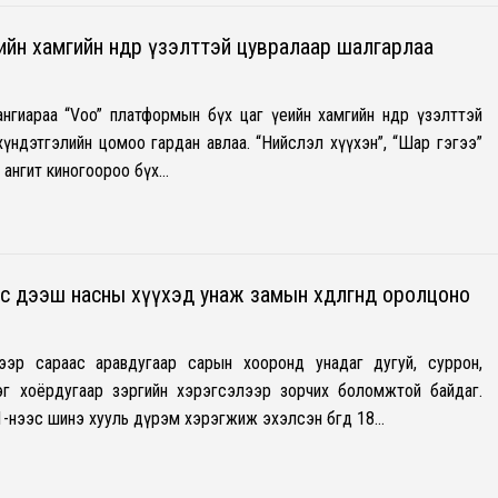
еийн хамгийн өндөр үзэлттэй цувралаар шалгарлаа
ангиараа “Voo” платформын бүх цаг үеийн хамгийн өндөр үзэлттэй
хүндэтгэлийн цомоо гардан авлаа. “Нийслэл хүүхэн”, “Шар гэгээ”
 ангит киногоороо бүх…
с дээш насны хүүхэд унаж замын хөдөлгөөнд оролцоно
гээр сараас аравдугаар сарын хооронд унадаг дугуй, суррон,
эг хоёрдугаар зэргийн хэрэгсэлээр зорчих боломжтой байдаг.
-нээс шинэ хууль дүрэм хэрэгжиж эхэлсэн бөгөөд 18…