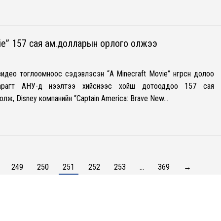
vie” 157 сая ам.долларын орлого олжээ
видео тоглоомноос сэдэвлэсэн “A Minecraft Movie” өнгөрсөн долоо
гарагт АНУ-д нээлтээ хийснээс хойш дотооддоо 157 сая
лж, Disney компанийн “Captain America: Brave New…
249
250
251
252
253
…
369
→