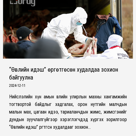
“Өвлийн идэш” өргөтгөсөн худалдаа зохион
байгуулна
2024-12-11
Нийслэлийн хүн амын өвлийн улирлын махны хангамжийн
тогтвортой байдлыг хадгалах, орон нутгийн малчдын
малын мах, цагаан идээ, тариаланчдын жимс, жимсгэнийг
дундын зуучлалгүйгээр хэрэглэгчдэд хүргэх зорилгоор
“Өвлийн идэш” өргөтгөсөн худалдааг зохион…