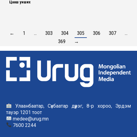
Цааш унших
←
1
…
303
304
305
306
307
…
369
→
Улаанбаатар, Сүхбаатар дүүрэг, 8-р хороо, Эрдэм
тауэр 1201 тоот
medee@urug.mn
7600 2244