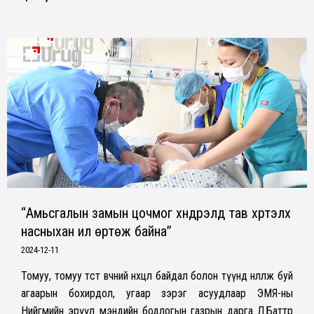
“Амьсгалын замын цочмог хүндрэлд тав хүртэлх
насныхан илүү өртөж байна”
2024-12-11
Томуу, томуу төст өвчний нөхцөл байдал болон түүнд нөлөөлж буй
агаарын бохирдол, угаар зэрэг асуудлаар ЭМЯ-ны
Нийгмийн эрүүл мэндийн бодлогын газрын дарга Л.Баттөр