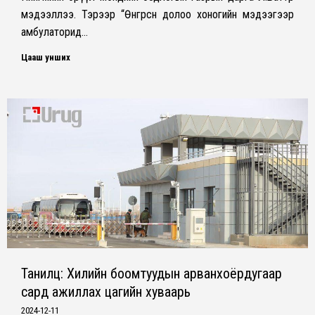
мэдээллээ. Тэрээр “Өнгөрсөн долоо хоногийн мэдээгээр
амбулаторид…
Цааш унших
Танилц: Хилийн боомтуудын арванхоёрдугаар
сард ажиллах цагийн хуваарь
2024-12-11