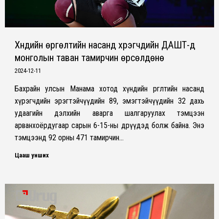
Хүндийн өргөлтийн насанд хүрэгчдийн ДАШТ-д
монголын таван тамирчин өрсөлдөнө
2024-12-11
Бахрайн улсын Манама хотод хүндийн өргөлтийн насанд
хүрэгчдийн эрэгтэйчүүдийн 89, эмэгтэйчүүдийн 32 дахь
удаагийн дэлхийн аварга шалгаруулах тэмцээн
арванхоёрдугаар сарын 6-15-ны өдрүүдэд болж байна. Энэ
тэмцээнд 92 орны 471 тамирчин…
Цааш унших