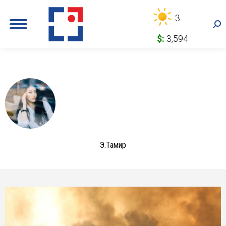
3
Sea
$:
3,594
Э.Тамир