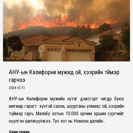
АНУ-ын Калифорни мужид ой, хээрийн түймэр
гарчээ
2024-12-11
АНУ-ын Калифорни мужийн нутаг дэвсгэрт өчигдөр буюу
мягмар гарагт хүчтэй салхи, шуурганы улмаас ой, хээрийн
түймэр гарч, Малибу хотын 10.000 орчим оршин суугчийг
нүүлгэн шилжүүлжээ. Тус хот нь Номхон далайн…
Цааш унших