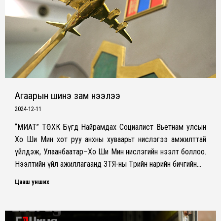
Агаарын шинэ зам нээлээ
2024-12-11
“МИАТ” ТӨХК Бүгд Найрамдах Социалист Вьетнам улсын
Хо Ши Мин хот руу анхны хуваарьт нислэгээ амжилттай
үйлдэж, Улаанбаатар–Хо Ши Мин нислэгийн нээлт боллоо.
Нээлтийн үйл ажиллагаанд ЗТЯ-ны Төрийн нарийн бичгийн…
Цааш унших