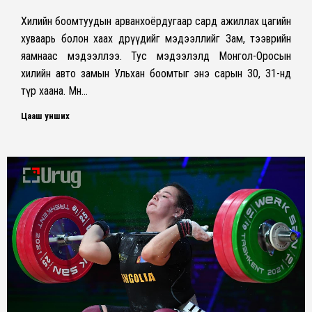
Хилийн боомтуудын арванхоёрдугаар сард ажиллах цагийн
хуваарь болон хаах өдрүүдийг мэдээллийг Зам, тээврийн
яамнаас мэдээллээ. Тус мэдээлэлд Монгол-Оросын
хилийн авто замын Ульхан боомтыг энэ сарын 30, 31-нд
түр хаана. Мөн…
Цааш унших