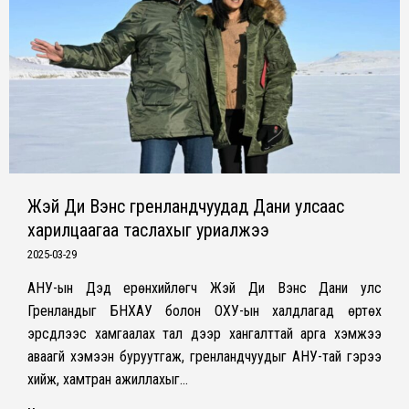
Жэй Ди Вэнс гренландчуудад Дани улсаас
харилцаагаа таслахыг уриалжээ
2025-03-29
АНУ-ын Дэд ерөнхийлөгч Жэй Ди Вэнс Дани улс
Гренландыг БНХАУ болон ОХУ-ын халдлагад өртөх
эрсдлээс хамгаалах тал дээр хангалттай арга хэмжээ
аваагүй хэмээн буруутгаж, гренландчуудыг АНУ-тай гэрээ
хийж, хамтран ажиллахыг…