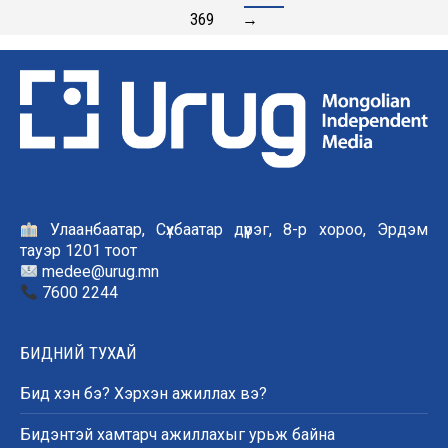
369
→
Улаанбаатар, Сүхбаатар дүүрэг, 8-р хороо, Эрдэм
тауэр 1201 тоот
medee@urug.mn
7600 2244
БИДНИЙ ТУХАЙ
Бид хэн бэ? Хэрхэн ажиллах вэ?
Бидэнтэй хамтарч ажиллахыг урьж байна