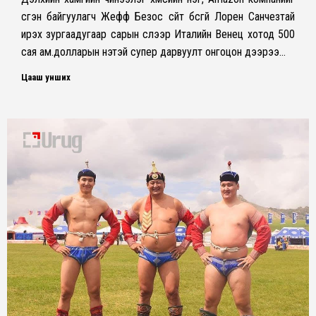
үүсгэн байгуулагч Жефф Безос сүйт бүсгүй Лорен Санчезтай
ирэх зургаадугаар сарын сүүлээр Италийн Венец хотод 500
сая ам.долларын үнэтэй супер дарвуулт онгоцон дээрээ…
Цааш унших