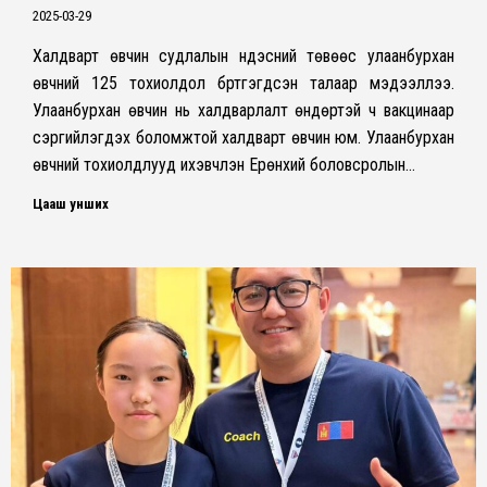
2025-03-29
Халдварт өвчин судлалын үндэсний төвөөс улаанбурхан
өвчний 125 тохиолдол бүртгэгдсэн талаар мэдээллээ.
Улаанбурхан өвчин нь халдварлалт өндөртэй ч вакцинаар
сэргийлэгдэх боломжтой халдварт өвчин юм. Улаанбурхан
өвчний тохиолдлууд ихэвчлэн Ерөнхий боловсролын…
Цааш унших