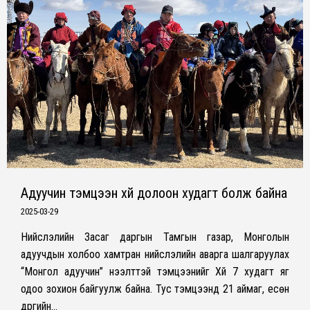
Адуучин тэмцээн хүй долоон худагт болж байна
2025-03-29
Нийслэлийн Засаг даргын Тамгын газар, Монголын
адуучдын холбоо хамтран нийслэлийн аварга шалгаруулах
“Монгол адуучин” нээлттэй тэмцээнийг Хүй 7 худагт яг
одоо зохион байгуулж байна. Тус тэмцээнд 21 аймаг, есөн
дүүргийн…