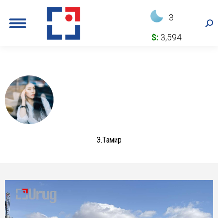
3
Sea
$:
3,594
Э.Тамир