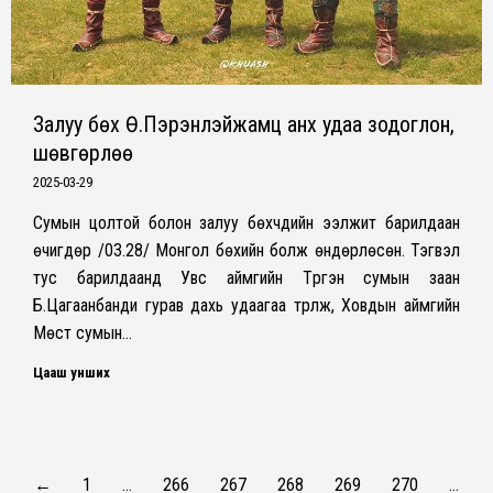
Залуу бөx Ө.Пэрэнлэйжамц анx удаа зодоглон,
шөвгөрлөө
2025-03-29
Сумын цолтой болон залуу бөхчүүдийн ээлжит барилдаан
өчигдөр /03.28/ Монгол бөхийн болж өндөрлөсөн. Тэгвэл
тус барилдаанд Увс аймгийн Түргэн сумын заан
Б.Цагаанбанди гурав дахь удаагаа түрүүлж, Ховдын аймгийн
Мөст сумын…
Цааш унших
←
1
…
266
267
268
269
270
…