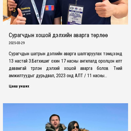
Сурагчдын хошой дэлхийн аварга төрлөө
2025-03-29
Сурагчдын шатрын дэлхийн аварга шалгаруулах тэмцээнд
13 настай З.Батхишиг охин 17 насны ангилалд оролцон илт
давамгай түрүүлэн дэлхий хошой аварга болов. Түүний
амжилтуудыг дурьдвал, 2023 онд АЛТ / 11 насны…
Цааш унших