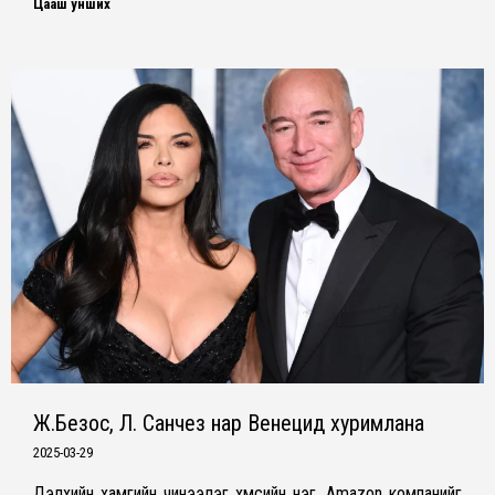
Цааш унших
Ж.Безос, Л. Санчез нар Венецид хуримлана
2025-03-29
Дэлхийн хамгийн чинээлэг хүмүүсийн нэг, Amazon компанийг