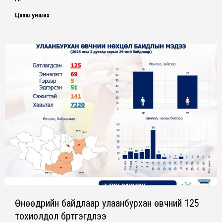
Цааш унших
Өнөөдрийн байдлаар улаанбурхан өвчний 125
тохиолдол бүртгэгдлээ