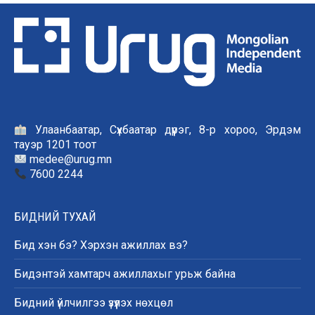
Улаанбаатар, Сүхбаатар дүүрэг, 8-р хороо, Эрдэм
тауэр 1201 тоот
medee@urug.mn
7600 2244
БИДНИЙ ТУХАЙ
Бид хэн бэ? Хэрхэн ажиллах вэ?
Бидэнтэй хамтарч ажиллахыг урьж байна
Бидний үйлчилгээ үзүүлэх нөхцөл