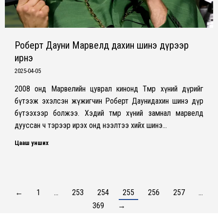
Роберт Дауни Марвелд дахин шинэ дүрээр
ирнэ
2025-04-05
2008 онд Марвелийн цуврал кинонд Төмөр хүний ​​дүрийг
бүтээж эхэлсэн жүжигчин Роберт Даунидахин шинэ дүр
бүтээхээр болжээ. Хэдий төмөр хүний замнал марвелд
дууссан ч тэрээр ирэх онд нээлтээ хийх шинэ…
Цааш унших
←
1
…
253
254
255
256
257
…
369
→