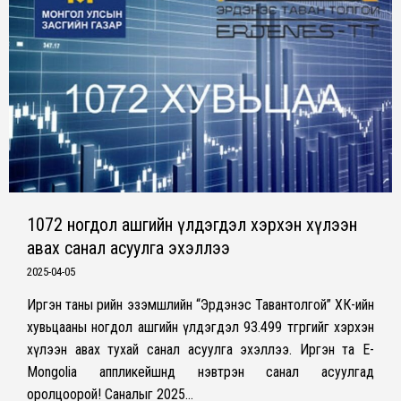
1072 ногдол ашгийн үлдэгдэл хэрхэн хүлээн
авах санал асуулга эхэллээ
2025-04-05
Иргэн таны өөрийн эзэмшлийн “Эрдэнэс Тавантолгой” ХК-ийн
хувьцааны ногдол ашгийн үлдэгдэл 93.499 төгрөгийг хэрхэн
хүлээн авах тухай санал асуулга эхэллээ. Иргэн та E-
Mongolia аппликейшнд нэвтрэн санал асуулгад
оролцоорой! Саналыг 2025…