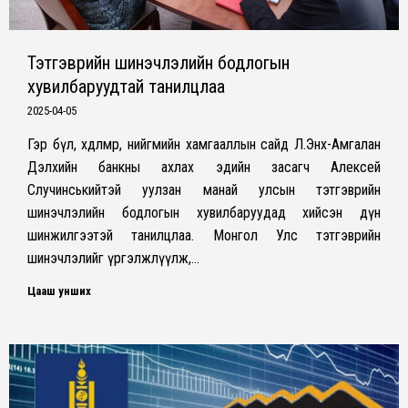
Тэтгэврийн шинэчлэлийн бодлогын
хувилбаруудтай танилцлаа
2025-04-05
Гэр бүл, хөдөлмөр, нийгмийн хамгааллын сайд Л.Энх-Амгалан
Дэлхийн банкны ахлах эдийн засагч Алексей
Случинськийтэй уулзан манай улсын тэтгэврийн
шинэчлэлийн бодлогын хувилбаруудад хийсэн дүн
шинжилгээтэй танилцлаа. Монгол Улс тэтгэврийн
шинэчлэлийг үргэлжлүүлж,…
Цааш унших