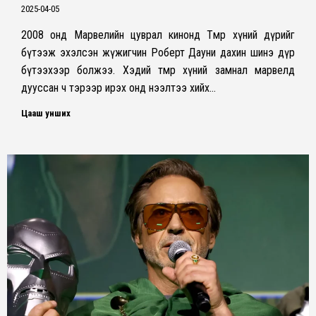
2025-04-05
2008 онд Марвелийн цуврал кинонд Төмөр хүний ​​дүрийг
бүтээж эхэлсэн жүжигчин Роберт Дауни дахин шинэ дүр
бүтээхээр болжээ. Хэдий төмөр хүний замнал марвелд
дууссан ч тэрээр ирэх онд нээлтээ хийх…
Цааш унших