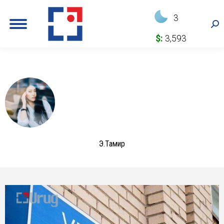
3
Sea
$:
3,593
Э.Тамир