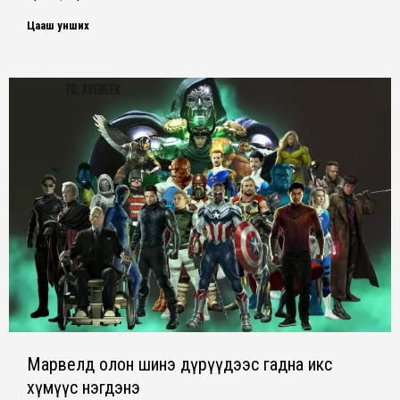
Цааш унших
Марвелд олон шинэ дүрүүдээс гадна икс
хүмүүс нэгдэнэ