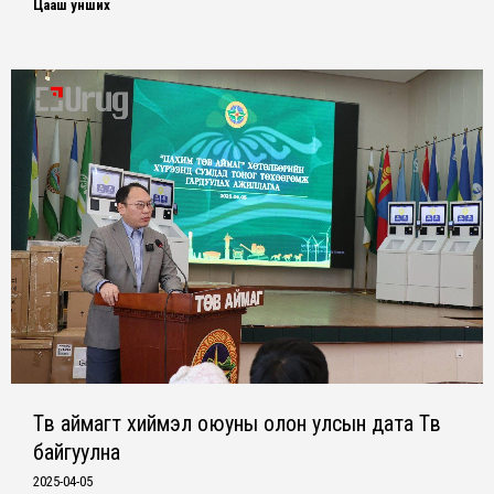
Цааш унших
Төв аймагт хиймэл оюуны олон улсын дата Төв
байгуулна
2025-04-05