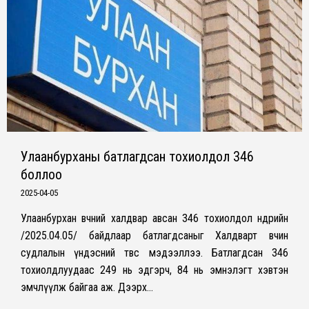
Улаанбурханы батлагдсан тохиолдол 346
боллоо
2025-04-05
Улаанбурхан өвчний халдвар авсан 346 тохиолдол өнөөдрийн
/2025.04.05/ байдлаар батлагдсаныг Халдварт өвчин
судлалын үндэсний төвөөс мэдээллээ. Батлагдсан 346
тохиолдлуудаас 249 нь эдгэрч, 84 нь эмнэлэгт хэвтэн
эмчлүүлж байгаа аж. Дээрх…