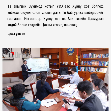
Төв аймгийн Зуунмод хотыг УИХ-аас Хүннү хот болгох,
хиймэл оюуны олон улсын дата Төв байгуулах шийдвэрийг
гаргасан. Ингэснээр Хүннү хот нь Ази тивийн Цахиурын
хөндий болно гэдгийг Цахим хөгжил, инновац…
Цааш унших