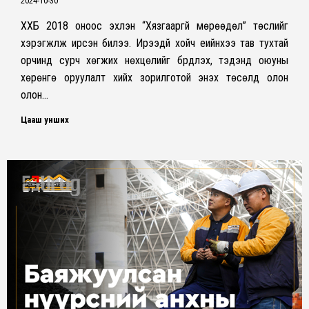
2024-10-30
ХХБ 2018 оноос эхлэн “Хязгааргүй мөрөөдөл” төслийг
хэрэгжүүлж ирсэн билээ. Ирээдүй хойч үеийнхээ тав тухтай
орчинд сурч хөгжих нөхцөлийг бүрдүүлэх, тэдэнд оюуны
хөрөнгө оруулалт хийх зорилготой энэхүү төсөлд олон
олон…
Цааш унших