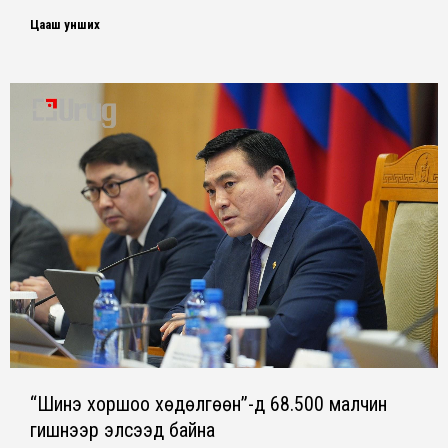
Цааш унших
“Шинэ хоршоо хөдөлгөөн”-д 68.500 малчин
гишүүнээр элсээд байна