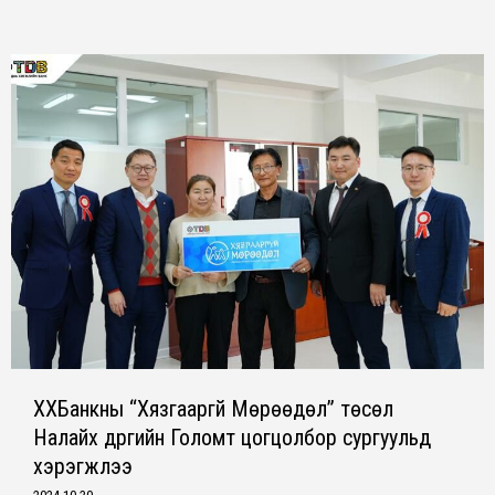
ХХБанкны “Хязгааргүй Мөрөөдөл” төсөл
Налайх дүүргийн Голомт цогцолбор сургуульд
хэрэгжлээ