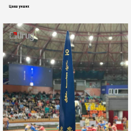
Цааш унших