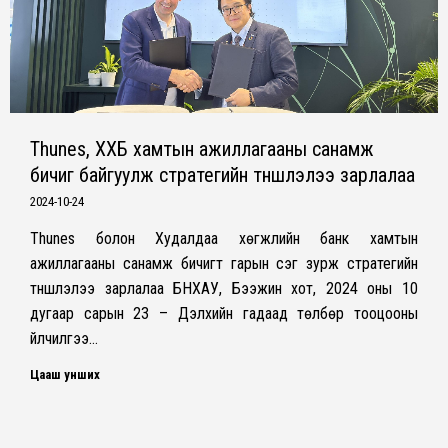
Thunes, ХХБ хамтын ажиллагааны санамж
бичиг байгуулж стратегийн түншлэлээ зарлалаа
2024-10-24
Thunes болон Худалдаа хөгжлийн банк хамтын
ажиллагааны санамж бичигт гарын үсэг зурж стратегийн
түншлэлээ зарлалаа БНХАУ, Бээжин хот, 2024 оны 10
дугаар сарын 23 – Дэлхийн гадаад төлбөр тооцооны
үйлчилгээ…
Цааш унших