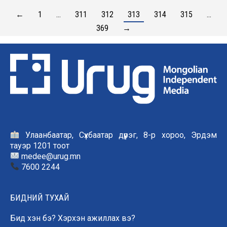
←
1
…
311
312
313
314
315
…
369
→
Улаанбаатар, Сүхбаатар дүүрэг, 8-р хороо, Эрдэм
тауэр 1201 тоот
medee@urug.mn
7600 2244
БИДНИЙ ТУХАЙ
Бид хэн бэ? Хэрхэн ажиллах вэ?