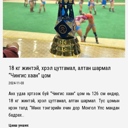
18 кг жинтэй, хүрэл цутгамал, алтан шармал
“Чингис хаан” цом
2024-11-03
Анх удаа хүртээж буй “Чингис хаан” цом нь 126 см өндөр,
18 кг жинтэй, хүрэл цутгамал, алтан шармал. Тус цомын
нүүрэн талд “Мөнх тэнгэрийн хүчин дор Монгол Улс мандан
бадрах…
Цааш унших