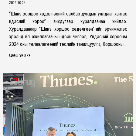
2024-10-24
“Шинэ хоршоо хөдөлгөөний салбар дундын уялдааг хангах
үндэсний хороо” анхдугаар хуралдаанаа хийлээ.
Хуралдаанаар “Шинэ хоршоо хөдөлгөөн”-ийг эрчимжүүлэх
хүрээнд үйл ажиллагааны үндсэн чиглэл, Үндэсний хорооны
2024 оны төлөвлөгөөний төслийн танилцуулга, Хоршооны…
Цааш унших