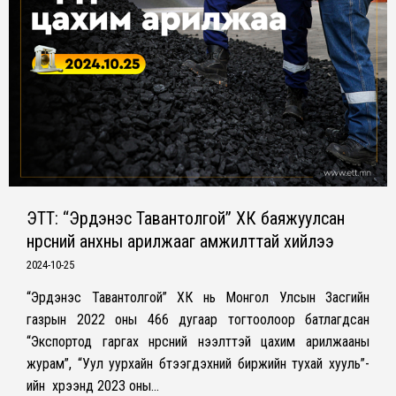
ЭТТ: “Эрдэнэс Тавантолгой” ХК баяжуулсан
нүүрсний анхны арилжааг амжилттай хийлээ
2024-10-25
“Эрдэнэс Тавантолгой” ХК нь Монгол Улсын Засгийн
газрын 2022 оны 466 дугаар тогтоолоор батлагдсан
“Экспортод гаргах нүүрсний нээлттэй цахим арилжааны
журам”, “Уул уурхайн бүтээгдэхүүний биржийн тухай хууль”-
ийн хүрээнд 2023 оны…