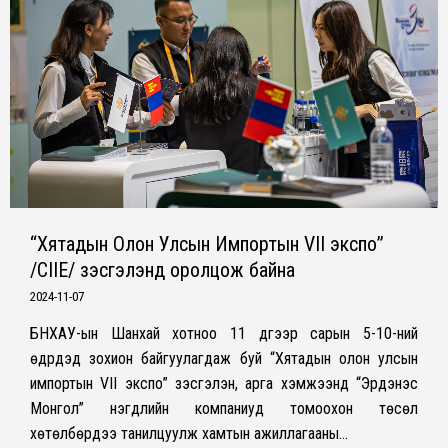
“Хятадын Олон Улсын Импортын VII экспо”
/CIIE/ үзэсгэлэнд оролцож байна
2024-11-07
БНХАУ-ын Шанхай хотноо 11 дүгээр сарын 5-10-ний
өдрүүдэд зохион байгуулагдаж буй “Хятадын олон улсын
импортын VII экспо” үзэсгэлэн, арга хэмжээнд “Эрдэнэс
Монгол” нэгдлийн компаниуд томоохон төсөл
хөтөлбөрүүдээ танилцуулж хамтын ажиллагааны…