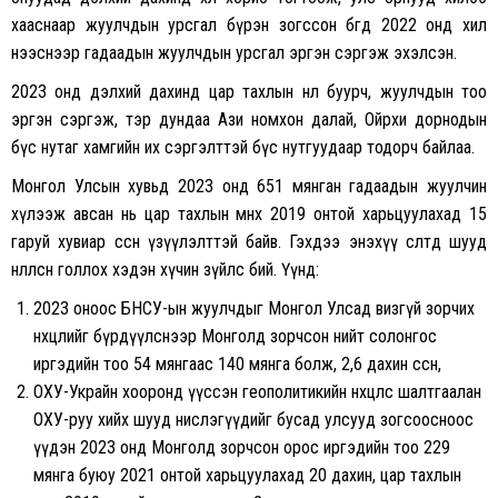
хааснаар жуулчдын урсгал бүрэн зогссон бөгөөд 2022 онд хил
нээснээр гадаадын жуулчдын урсгал эргэн сэргэж эхэлсэн.
2023 онд дэлхий дахинд цар тахлын нөлөө буурч, жуулчдын тоо
эргэн сэргэж, тэр дундаа Ази номхон далай, Ойрхи дорнодын
бүс нутаг хамгийн их сэргэлттэй бүс нутгуудаар тодорч байлаа.
Монгол Улсын хувьд 2023 онд 651 мянган гадаадын жуулчин
хүлээж авсан нь цар тахлын өмнөх 2019 онтой харьцуулахад 15
гаруй хувиар өссөн үзүүлэлттэй байв. Гэхдээ энэхүү өсөлтөд шууд
нөлөөлсөн голлох хэдэн хүчин зүйлс бий. Үүнд:
2023 оноос БНСУ-ын жуулчдыг Монгол Улсад визгүй зорчих
нөхцөлийг бүрдүүлснээр Монголд зорчсон нийт солонгос
иргэдийн тоо 54 мянгаас 140 мянга болж, 2,6 дахин өссөн,
ОХУ-Украйн хооронд үүссэн геополитикийн нөхцөлөөс шалтгаалан
ОХУ-руу хийх шууд нислэгүүдийг бусад улсууд зогсоосноос
үүдэн 2023 онд Монголд зорчсон орос иргэдийн тоо 229
мянга буюу 2021 онтой харьцуулахад 20 дахин, цар тахлын