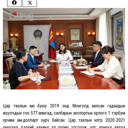
Share
Share
on
on
Facebook
Twitter
Цар тахлын өмнө буюу 2019 онд Монголд аялсан гадаадын
жуулчдын тоо 577 мянгад, салбарын экспортын орлого 1 тэрбум
орчим ам.долларт хүрч байсан. Цар тахлын нөлөөгөөр 2020-2021
онуудад дэлхий дахинд хөл хорио тогтоож, улс орнууд хилээ