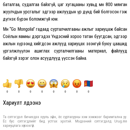
баталгаа, судалгаа байхгүй, цаг хугацааны хувьд мөн 800 мянган
жуулчдын урсгалыг эдгээр ажлуудын үр дүнд бий болгосон гэж
дүгнэх бүрэн боломжгүй юм.
Мөн “Go Mongolia” гадаад сурталчилгааны ажлыг хариуцаж байсан
Соёлын яамны дэргэдэх Үндэсний хороо татан буугдсан, эдгээр
ажлын хүрээнд хийгдсэн ажлууд хариуцах эзэнгүй буюу цаашид
үргэлжлүүлэн ашиглах сурталчилгааны материал, файлууд
байхгүй зэрэг олон асуудлууд үүссэн байна.
0
0
0
0
0
0
0
0
Хариулт үлдээнэ үү
Та сэтгэгдэл бичихдээ хууль зүйн, ёс суртахууны хэм хэмжээг баримтална уу.
Ёс бус сэтгэгдлийг бид устгах эрхтэй. Мэдээний сэтгэгдэлд Urug.mn
хариуцлага хүлээхгүй.