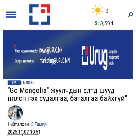
3
Sea
$:
3,594
НҮҮР
»
МЭДЭЭ
»
“Go Mongolia” жуулчдын өсөлтөд шууд
нөлөөлсөн гэх судалгаа, баталгаа байхгүй”
Нийтэлсэн:
Э.Тамир
2025.11.07 10:51