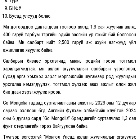
Турк
БНФУ
Бусад улсууд болно.
Мөн дотооддоо давтагдсан тоогоор жилд 1,3 сая жуулчин аялж,
400 гаруй тэрбум төгрөгийн эдийн засгийн үр өгөөжийг бий болгосон
байна. Мөн салбарт нийт 2,500 гаруй аж ахуйн нэгжүүд үйл
ажиллагаа явуулж байна.
Салбарын бизнес эрхлэгчид маань өөрсдийн гэсэн тогтмол
харилцагчидтай, мөн аялал жуулчлалын салбарын үзэсгэлэн,
бусад арга хэмжээ зэрэг мэргэжлийн шугамаар өөрсдөө жуулчдын
урсгалаа нэмэгдүүлэх, тогтмол хүлээж авах ажлыг олон жил
бие даан хэрэгжүүлж ирсэн.
Go Mongolia гадаад сурталчилгааны ажил нь 2023 оны 12 дугаар
сараас эхэлсэн бөгөөд Английн Фулхам хөлбөмбөгийн клубтэй 2024
оны 6 дугаар сард “Go Mongolia” брэндингийг сурталчлах 1,3 сая
фунт стерлингийн гэрээ байгуулсан байна.
Түүгээр зогсохгүй “Монгол Улсад аялал жуулчлалыг хөгжүүлэх