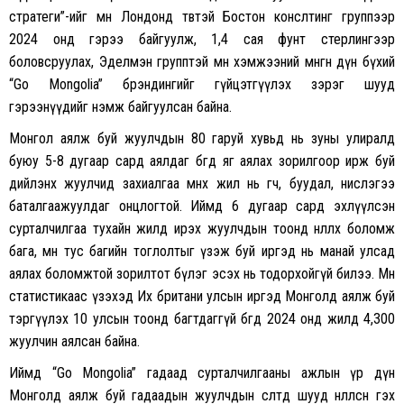
стратеги”-ийг мөн Лондонд төвтэй Бостон конслтинг группээр
2024 онд гэрээ байгуулж, 1,4 сая фунт стерлингээр
боловсруулах, Эделмэн групптэй мөн хэмжээний мөнгөн дүн бүхий
“Go Mongolia” брэндингийг гүйцэтгүүлэх зэрэг шууд
гэрээнүүдийг нэмж байгуулсан байна.
Монгол аялж буй жуулчдын 80 гаруй хувьд нь зуны улиралд
буюу 5-8 дугаар сард аялдаг бөгөөд яг аялах зорилгоор ирж буй
дийлэнх жуулчид захиалгаа өмнөх жил нь өгч, буудал, нислэгээ
баталгаажуулдаг онцлогтой. Иймд 6 дугаар сард эхлүүлсэн
сурталчилгаа тухайн жилд ирэх жуулчдын тоонд нөлөөлөх боломж
бага, мөн тус багийн тоглолтыг үзэж буй иргэд нь манай улсад
аялах боломжтой зорилтот бүлэг эсэх нь тодорхойгүй билээ. Мөн
статистикаас үзэхэд Их британи улсын иргэд Монголд аялж буй
тэргүүлэх 10 улсын тоонд багтдаггүй бөгөөд 2024 онд жилд 4,300
жуулчин аялсан байна.
Иймд “Go Mongolia” гадаад сурталчилгааны ажлын үр дүн
Монголд аялж буй гадаадын жуулчдын өсөлтөд шууд нөлөөлсөн гэх