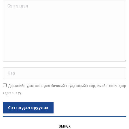
Comment
Name *
Дараагийн удаа сэтгэгдэл бичихийн тулд өөрийн нэр, имэйл хөтөч дээр
хадгална уу.
Сэтгэгдэл оруулах
Post
navigation
ӨМНӨХ