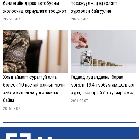
бичлэгийн дараа автобусны
тохижуулж, цэцэрлэгт
жолоочид хариуцлага тооцжээ
хүрээлэн байгуулна
2026-08-07
2026-08-07
Гадаад худалдааны бараа
Ховд аймагт сураггүй алга
эргэлт 19.4 тэрбум ам.долларт
болсон 10 настай охиныг эрэн
хүрч, экспорт 57.5 хувиар өсжээ
хайх ажиллагаа үргэлжилж
байна
2026-08-07
2026-08-07