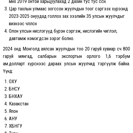
өмнөх 2019 онтой харьцуулахад 2 дахин тус тус өссөн.
Цар тахлын улмаас зогссон жуулчдын тоог сэргээх хүрээнд
2023-2025 онуудад голлох зах зээлийн 35 улсын жуулчдыг
визнээс чөлөөлсөн
Олон улсын нислэгүүд бүрэн сэргэж, нислэгийн чиглэл,
давтамж нэмэгдсэн зэрэг болно.
2024 онд Монголд аялсан жуулчдын тоо 20 гаруй хувиар өсч 800
гаруй мянгад, салбарын экспортын орлого 1,6 тэрбум
ам.долларт хүрснээс дараах улсын жуулчид тэргүүлж байна.
Үүнд:
ОХУ
БНСУ
БНХАУ
Казакстан
Япон
АНУ
ХБНГУ