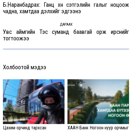
Б.Наранбадрах: Ганц хүн сэтгэлийн галыг ноцоож
Previous
чадна, хамтдаа дэлхийг эдгээнэ
post:
ДАРААХ
Увс аймгийн Тэс суманд баавгай орж ирснийг
Next
тогтоожээ
post:
Холбоотой мэдээ
Цахим орчинд тархсан
ХААН Банк Ногоон нуур орчмыг