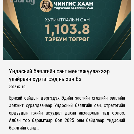
Үндэсний баялгийн санг мөнгөжүүлэхээр
улайравч хүртэгсэд нь хэн бэ
2026-02-10
Ерөнхий сайдын дэргэдэх Эдийн засгийн хөгжлийн зөвлөлийн
ээлжит хуралдаанаар Үндэсний баялгийн сан, стратегийн
ордуудын өгөөжийн асуудал дахин анхаарлын төвд орлоо.
Албан тоо баримтаар бол 2025 оны байдлаар Үндэсний
баялгийн санд…