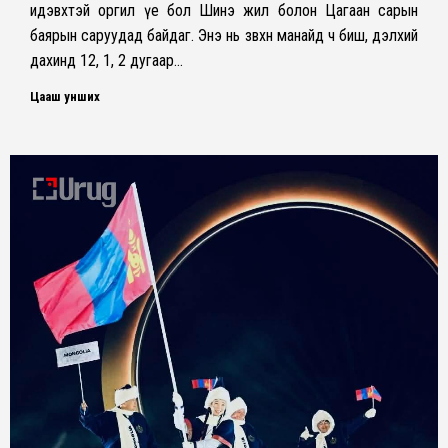
идэвхтэй оргил үе бол Шинэ жил болон Цагаан сарын
баярын саруудад байдаг. Энэ нь зөвхөн манайд ч биш, дэлхий
дахинд 12, 1, 2 дугаар…
Цааш унших