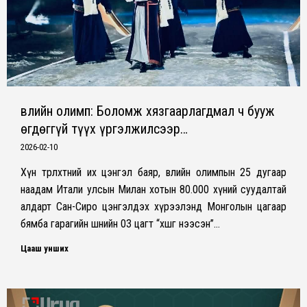
Өвлийн олимп: Боломж хязгаарлагдмал ч бууж
өгдөггүй түүх үргэлжилсээр…
2026-02-10
Хүн төрөлхтний их цэнгэл баяр, өвлийн олимпын 25 дугаар
наадам Итали улсын Милан хотын 80.000 хүний суудалтай
алдарт Сан-Сиро цэнгэлдэх хүрээлэнд Монголын цагаар
бямба гарагийн шөнийн 03 цагт “хөшгөө нээсэн”…
Цааш унших