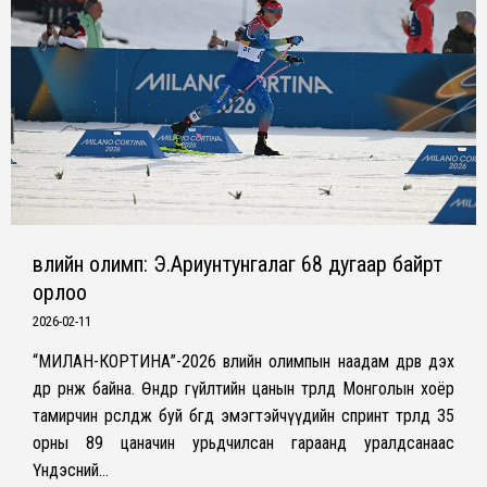
Өвлийн олимп: Э.Ариунтунгалаг 68 дугаар байрт
орлоо
2026-02-11
“МИЛАН-КОРТИНА”-2026 өвлийн олимпын наадам дөрөв дэх
өдрөө өрнөж байна. Өнөөдөр гүйлтийн цанын төрөлд Монголын хоёр
тамирчин өрсөлдөж буй бөгөөд эмэгтэйчүүдийн спринт төрөлд 35
орны 89 цаначин урьдчилсан гараанд уралдсанаас
Үндэсний…