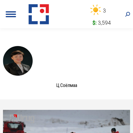
3
Sea
$:
3,594
Ц.Соёлмаа