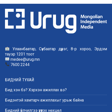
Улаанбаатар, Сүхбаатар дүүрэг, 8-р хороо, Эрдэм
тауэр 1201 тоот
medee@urug.mn
7600 2244
БИДНИЙ ТУХАЙ
Бид хэн бэ? Хэрхэн ажиллах вэ?
Бидэнтэй хамтарч ажиллахыг урьж байна
Бидний үйлчилгээ үзүүлэх нөхцөл