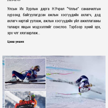
Улсын Их Хурлын дарга Н.Учрал “Чөлөөлье” санаачилгын
хүрээнд байгуулагдсан ажлын хэсгүүдийн ахлагч, дэд
ахлагч нартай уулзаж, ажлын хэсгүүдийн үйл ажиллагааны
талаарх явцын мэдээллийг сонслоо. Тэрбээр хүний эрх,
эрх чөлөөг хязгаарлаж…
Цааш унших