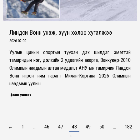
Линдси Вонн унаж, зүүн хөлөө хугалжээ
2026-02-09
Уулын цанын спортын түүхэн дэх шилдэг эмэгтэй
тамирчдын нэг, дэлхийн 2 удаагийн аварга, Ванкувер-2010
Олимпын наадмын алтан медальт АНУ-ын тамирчин Линдси
Вонн өнгөрсөн ням гарагт Милан-Кортина 2026 Олимпын
наадмын уулын…
Цааш унших
←
1
…
46
47
48
49
50
…
182
→