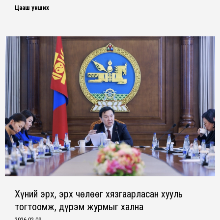
Цааш унших
Хүний эрх, эрх чөлөөг хязгаарласан хууль
тогтоомж, дүрэм журмыг хална
2026-02-09