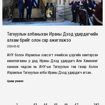
Тагнуулын албаныхан Ираны Дээд удирдагчийн
алхам бүрийг олон сар ажиглажээ
2026-03-02
АНУ болон Израилын зэвсэгт хүчнийхэн цэргийн хамтарсан
ажиллагааны үр дүнд Ираны Дээд удирдагч Али Хаменеиг
хөнөөж чадсан нь АНУ-ын Тагнуулын төв газар болон
Израилын Тагнуулын алба Ираны Дээд удирдагч агсан…
Цааш унших
←
1
…
43
44
45
46
47
…
182