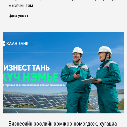
жүжигчин Том…
Цааш унших
Бизнесийн зээлийн хэмжээ нэмэгдэж, хугацаа