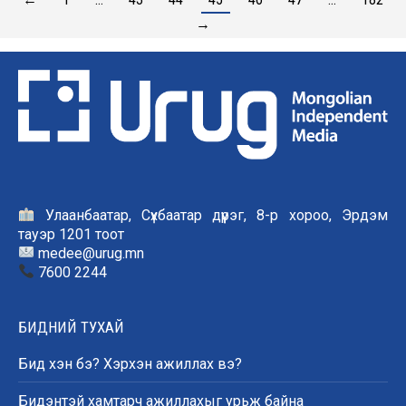
→
Улаанбаатар, Сүхбаатар дүүрэг, 8-р хороо, Эрдэм
тауэр 1201 тоот
medee@urug.mn
7600 2244
БИДНИЙ ТУХАЙ
Бид хэн бэ? Хэрхэн ажиллах вэ?
Бидэнтэй хамтарч ажиллахыг урьж байна