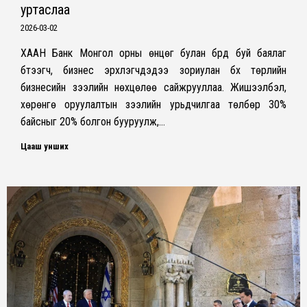
уртаслаа
2026-03-02
ХААН Банк Монгол орны өнцөг булан бүрд буй баялаг
бүтээгч, бизнес эрхлэгчдэдээ зориулан бүх төрлийн
бизнесийн зээлийн нөхцөлөө сайжрууллаа. Жишээлбэл,
хөрөнгө оруулалтын зээлийн урьдчилгаа төлбөр 30%
байсныг 20% болгон бууруулж,…
Цааш унших