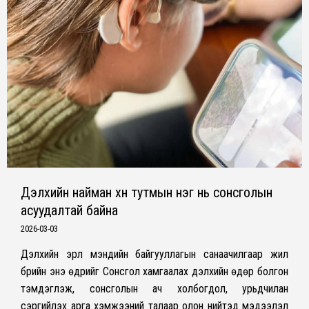
Дэлхийн найман хүн тутмын нэг нь сонсголын
асуудалтай байна
2026-03-03
Дэлхийн эрүүл мэндийн байгууллагын санаачилгаар жил
бүрийн энэ өдрийг Сонсгол хамгаалах дэлхийн өдөр болгон
тэмдэглэж, сонсголын ач холбогдол, урьдчилан
сэргийлэх арга хэмжээний талаар олон нийтэд мэдээлэл