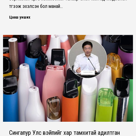
түгээж эхэлсэн бол манай…
Цааш унших
Сингапур Улс вэйпийг хар тамхитай адилтган