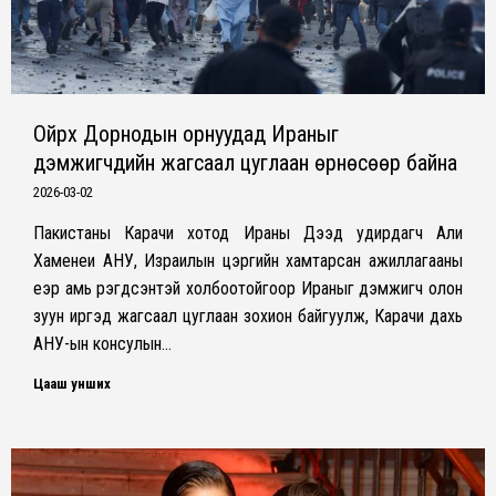
Ойрх Дорнодын орнуудад Ираныг
дэмжигчдийн жагсаал цуглаан өрнөсөөр байна
2026-03-02
Пакистаны Карачи хотод Ираны Дээд удирдагч Али
Хаменеи АНУ, Израилын цэргийн хамтарсан ажиллагааны
үеэр амь үрэгдсэнтэй холбоотойгоор Ираныг дэмжигч олон
зуун иргэд жагсаал цуглаан зохион байгуулж, Карачи дахь
АНУ-ын консулын…
Цааш унших