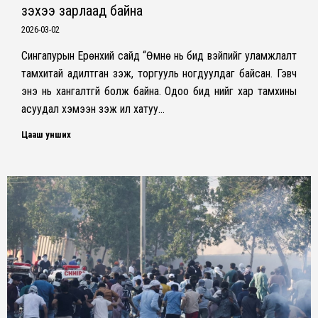
үзэхээ зарлаад байна
2026-03-02
Сингапурын Ерөнхий сайд “Өмнө нь бид вэйпийг уламжлалт
тамхитай адилтган үзэж, торгууль ногдуулдаг байсан. Гэвч
энэ нь хангалтгүй болж байна. Одоо бид үүнийг хар тамхины
асуудал хэмээн үзэж илүү хатуу…
Цааш унших