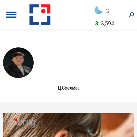
3
Sea
$:
3,594
Ц.Соёлмаа