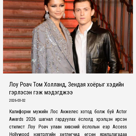
Лоу Роач Том Холланд, Зендая хоёрыг хэдийн
гэрлэсэн гэж мэдэгджээ
2026-03-02
Калифорни мужийн Лос Анжелес хотод болж буй Actor
Awards 2026 шагнал гардуулах ёслолд хүрэлцэн ирсэн
стилист Лоу Роач улаан хивсний ёслолын үеэр Access
Hollywood нэвтрүүлгийн хөтлөгчид өгсөн ярилцлагадаа