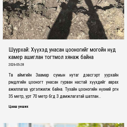
Шуурхай: Хүүхэд унасан цооногийг могойн нүд
камер ашиглан тогтмол хянаж байна
2026-05-28
Төв аймгийн Заамар сумын нутаг дэвсгэрт уурхайн
өрөмдлөгийн цооногт унасан гурван настай хүүхдийг аврах
ажиллагаа үргэлжилж байна. Тухайн цооногийн нүхний өргөн
35 метр, урт 70 метр бөгөөд 3 дамжлагатай шатлан…
Цааш унших