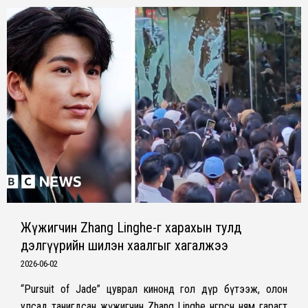
Жүжигчин Zhang Linghe-г харахын тулд
дэлгүүрийн шилэн хаалгыг хагалжээ
2026-06-02
“Pursuit of Jade” цуврал кинонд гол дүр бүтээж, олон
улсад танигдсан жүжигчин Zhang Linghe өнгөрсөн ням гарагт