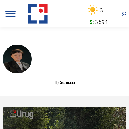
3
Sea
$:
3,594
Ц.Соёлмаа