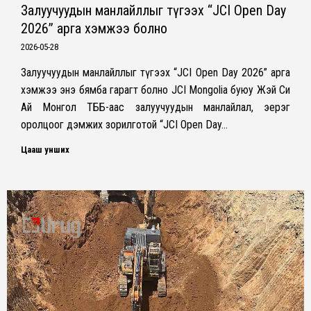
Залуучуудын манлайллыг түгээх “JCI Open Day
2026” арга хэмжээ болно
2026-05-28
Залуучуудын манлайллыг түгээх “JCI Open Day 2026” арга
хэмжээ энэ бямба гарагт болно JCI Mongolia буюу Жэй Си
Ай Монгол ТББ-аас залуучуудын манлайлал, эерэг
оролцоог дэмжих зорилготой “JCI Open Day…
Цааш унших