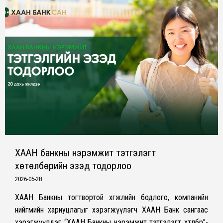
ХААН банкны нэрэмжит тэтгэлэгт
хөтөлбөрийн эзэд тодорлоо
2026-05-28
ХААН Банкны тогтвортой хөгжлийн бодлого, компанийн
нийгмийн хариуцлагыг хэрэгжүүлэгч ХААН Банк сангаас
хэрэгжүүлдэг “ХААН Банкны нэрэмжит тэтгэлэгт хөтөлбөр”-