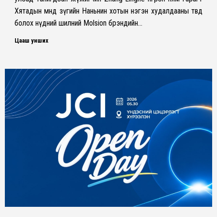
Хятадын өмнөд зүгийн Наньнин хотын нэгэн худалдааны төвд
болох нүдний шилний Molsion брэндийн…
Цааш унших