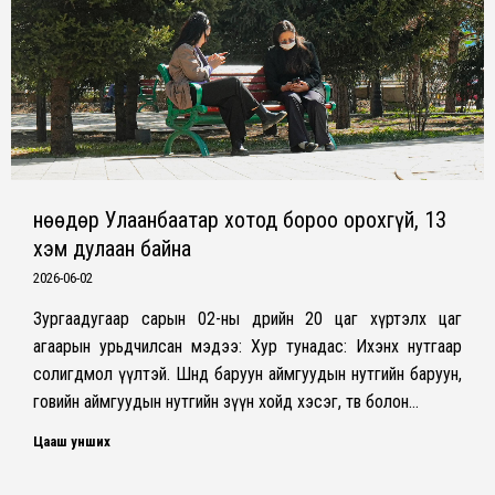
Өнөөдөр Улаанбаатар хотод бороо орохгүй, 13
хэм дулаан байна
2026-06-02
Зургаадугаар сарын 02-ны өдрийн 20 цаг хүртэлх цаг
агаарын урьдчилсан мэдээ: Хур тунадас: Ихэнх нутгаар
солигдмол үүлтэй. Шөнөдөө баруун аймгуудын нутгийн баруун,
говийн аймгуудын нутгийн зүүн хойд хэсэг, төв болон…
Цааш унших