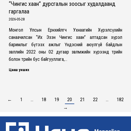
“Чингис хаан” дурсгалын зоосыг худалдаанд
гаргалаа
2026-05-28
Монгол Улсын Ерөнхийлөгч Ухнаагийн Хүрэлсүхийн
санаачилсан “Их Эзэн Чингис хаан” алтадсан хүрэл
баримлыг бүтээх ажлыг Үндэсний аюулгүй байдлын
зөвлөлийн 2022 оны 02 дугаар зөвлөмжийн хүрээнд төрийн
болон төрийн бус байгууллага,…
Цааш унших
←
1
…
18
19
20
21
22
…
182
→