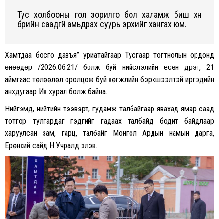
Тус холбооны гол зорилго бол халамж биш хүн
бүрийн саадгүй амьдрах суурь эрхийг хангах юм.
Хамтдаа босго давъя” уриатайгаар Тусгаар тогтнолын ордонд
өнөөдөр /2026.06.21/ болж буй нийслэлийн есөн дүүрэг, 21
аймгаас төлөөлөл оролцож буй хөгжлийн бэрхшээлтэй иргэдийн
анхдугаар Их хурал болж байна.
Нийгэмд, нийтийн тээвэрт, гудамж талбайгаар явахад ямар саад
тотгор тулгардаг гэдгийг гадаах талбайд бодит байдлаар
харуулсан зам, гарц, талбайг Монгол Ардын намын дарга,
Ерөнхий сайд Н.Учралд үзүүлэв.