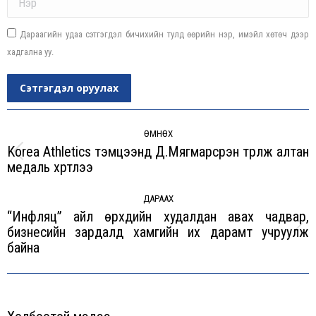
Дараагийн удаа сэтгэгдэл бичихийн тулд өөрийн нэр, имэйл хөтөч дээр
хадгална уу.
Сэтгэгдэл оруулах
Post
navigation
ӨМНӨХ
Korea Athletics тэмцээнд Д.Мягмарсүрэн түрүүлж алтан
Previous
медаль хүртлээ
post:
ДАРААХ
“Инфляц” айл өрхүүдийн худалдан авах чадвар,
бизнесийн зардалд хамгийн их дарамт учруулж
Next
байна
post: