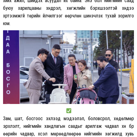
хийх ажил, шийдэх асуудал их байна. Энэ бол нийгмийн саад
буюу харилцааны хүндрэл, хөгжлийн бэрхшээлтэй хүндээ
хүртээмжгүй төрийн үйлчилгээг өөрчлөн шинэчлэх тухай зорилго
юм.
Зам, шат, босгоос эхлээд мэдээлэл, боловсрол, хөдөлмөр
эрхлэлт, нийгмийн хандлагын саадыг арилгаж чадвал хүн бүр
өөрийн чадвар, хүсэл мөрөөдлөөрөө нийгмийн хөгжилд хувь