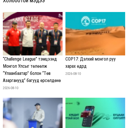
Холбоотой мэдээ
“Challenge League” тэмцээнд
COP17: Дэлхий монгол руу
Монгол Улсыг төлөөлж
харах өдрүүд
“Улаанбаатар” болон “Төв
2026-08-10
Азарганууд” багууд өрсөлдөнө
2026-08-10