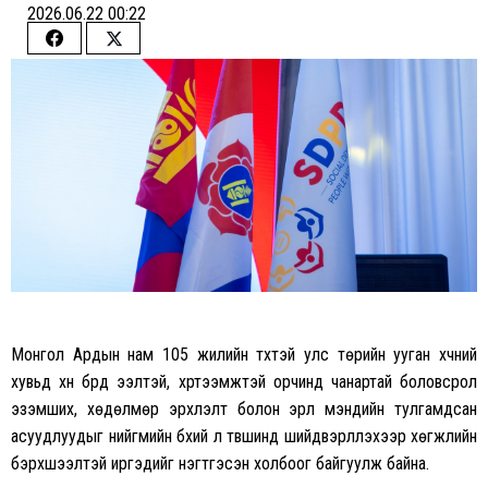
2026.06.22 00:22
Share
Share
on
on
Facebook
Twitter
Монгол Ардын нам 105 жилийн түүхтэй улс төрийн ууган хүчний
хувьд хүн бүрд ээлтэй, хүртээмжтэй орчинд чанартай боловсрол
эзэмших, хөдөлмөр эрхлэлт болон эрүүл мэндийн тулгамдсан
асуудлуудыг нийгмийн бүхий л түвшинд шийдвэрлүүлэхээр хөгжлийн
бэрхшээлтэй иргэдийг нэгтгэсэн холбоог байгуулж байна.