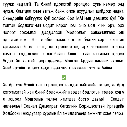
туулж чадахгүй. Та бүхний идэвхтэй оролцоо, хувь нэмэр онц
чухал. Хамтдаа хүчин зүтгэж байж олон асуудлыг шийдэж чадна.
Өнөөдрийн байгуулж буй холбоо бол МАН-ын дэвшүүлж буй “Хүн
төвтэй бодлого”-ын бодит илрэл юм. Энэ бол хүний эрх, эрх
чөлөөг эрхэмлэн дээдэлсэн “Чөлөөлье” санаачилгаас эш
үндэстэй юм. Нэг холбоо нэмж бүртгүүлж байгаа хэрэг биш илүү
хүртээмжтэй, илүү тэгш, илүү оролцоотой, эрх чөлөөний төлөөх
хамтын хөдөлгөөн эхэлж байна. Хүний эрхийг хангахын төлөөх
бодит үйл хэргийг өөрсдөөсөө, Монгол Ардын намаас эхлүүлье.
Хүний эрхийн төлөөх хөдөлгөөн энэ танхимаас эхэлж байна.
Хүн бүр, хэн бүхний тэгш оролцоог үнэлдэг нийгмийн төлөө, хүн бүрд
хүртээмжтэй, хэн бүхний боломжийг нээдэг бодлогын төлөө, хэн ч
үл хоцрох Монголын төлөө хамтдаа босго давъя! Саадыг
чөлөөлье! Социал Демократ Хөгжлийн Бэрхшээлтэй Иргэдийн
Холбооны Анхдугаар хурлын үйл ажиллагаанд амжилт хүсье гэлээ.