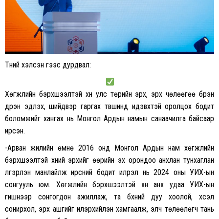
Түүний хэлсэн үгээс дурдвал:
Хөгжлийн бэрхшээлтэй хүн улс төрийн эрх, эрх чөлөөгөө бүрэн
дүүрэн эдлэх, шийдвэр гаргах түвшинд идэвхтэй оролцох бодит
боломжийг хангах нь Монгол Ардын намын санаачилга байсаар
ирсэн.
-Арван жилийн өмнө 2016 онд Монгол Ардын нам хөгжлийн
бэрхшээлтэй хүний эрхийг өөрийн эх орондоо анхлан тунхаглан
үлгэрлэн манлайлж ирсний бодит илрэл нь 2024 оны УИХ-ын
сонгууль юм. Хөгжлийн бэрхшээлтэй хүн анх удаа УИХ-ын
гишүүнээр сонгогдон ажиллаж, та бүхний дуу хоолой, хүсэл
сонирхол, эрх ашгийг илэрхийлэн хамгаалж, элч төлөөлөгч тань