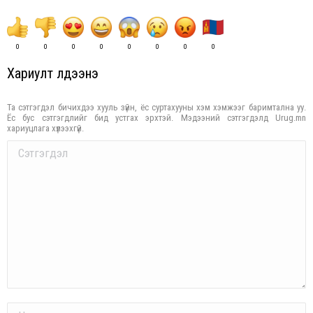
0
0
0
0
0
0
0
0
Хариулт үлдээнэ үү
Та сэтгэгдэл бичихдээ хууль зүйн, ёс суртахууны хэм хэмжээг баримтална уу.
Ёс бус сэтгэгдлийг бид устгах эрхтэй. Мэдээний сэтгэгдэлд Urug.mn
хариуцлага хүлээхгүй.
Comment
Name *