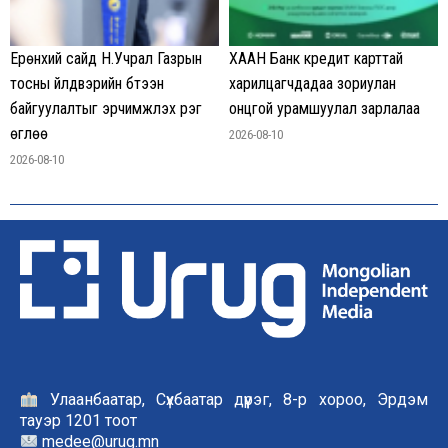
Ерөнхий сайд Н.Учрал Газрын
ХААН Банк кредит карттай
тосны үйлдвэрийн бүтээн
харилцагчдадаа зориулан
байгуулалтыг эрчимжүүлэх үүрэг
онцгой урамшуулал зарлалаа
өглөө
2026-08-10
2026-08-10
Улаанбаатар, Сүхбаатар дүүрэг, 8-р хороо, Эрдэм
тауэр 1201 тоот
medee@urug.mn