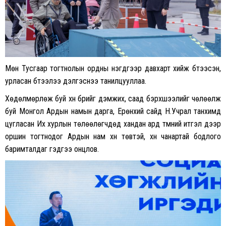
Мөн Тусгаар тогтнолын ордны нэгдүгээр давхарт хийж бүтээсэн,
урласан бүтээлээ дэлгэснээ танилцууллаа.
Хөдөлмөрлөж буй хүн бүрийг дэмжих, саад бэрхшээлийг чөлөөлж
буй Монгол Ардын намын дарга, Ерөнхий сайд Н.Учрал танхимд
цугласан Их хурлын төлөөлөгчдөд хандан ард түмний итгэл дээр
оршин тогтнодог Ардын нам хүн төвтэй, хүн чанартай бодлого
баримталдаг гэдгээ онцлов.