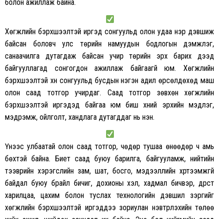
болон ажиллаж байна.
Хөгжлийн бэрхшээлтэй иргэд сонгуульд олон удаа нэр дэвшиж
байсан боловч улс төрийн намуудын бодлогын дэмжлэг,
санаачилга дутагдаж байсан учир төрийн эрх барих дээд
байгууллагад сонгогдон ажиллаж байгаагүй юм. Хөгжлийн
бэрхшээлтэй хүн сонгуульд бусдын нэгэн адил өрсөлдөхөд маш
олон саад тотгор учирдаг. Саад тотгор зөвхөн хөгжлийн
бэрхшээлтэй иргэдэд байгаа юм биш хүний эрхийн мэдлэг,
мэдрэмж, ойлголт, хандлага дутагддаг нь үнэн.
Үүнээс улбаатай олон саад тотгор, чөдөр тушаа өнөөдөр ч амь
бөхтэй байна. Биет саад буюу барилга, байгууламж, нийтийн
тээврийн хэрэгслийн зам, шат, босго, мэдээллийн хүртээмжгүй
байдал буюу брайл бичиг, дохионы хэл, хадмал бичвэр, дүрст
харилцаа, цахим болон туслах технологийн дэвшил зэргийг
хөгжлийн бэрхшээлтэй иргэддээ зориулан нэвтрүүлэхийн төлөө