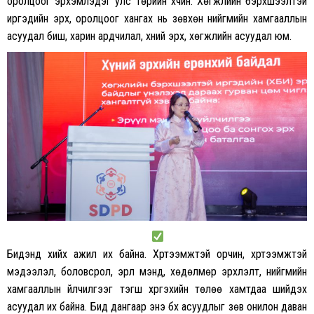
оролцоог эрхэмлэдэг улс төрийн хүчин. Хөгжлийн бэрхшээлтэй
иргэдийн эрх, оролцоог хангах нь зөвхөн нийгмийн хамгааллын
асуудал биш, харин ардчилал, хүний эрх, хөгжлийн асуудал юм.
Бидэнд хийх ажил их байна. Хүртээмжтэй орчин, хүртээмжтэй
мэдээлэл, боловсрол, эрүүл мэнд, хөдөлмөр эрхлэлт, нийгмийн
хамгааллын үйлчилгээг тэгш хүргэхийн төлөө хамтдаа шийдэх
асуудал их байна. Бид дангаар энэ бүх асуудлыг зөв онилон даван