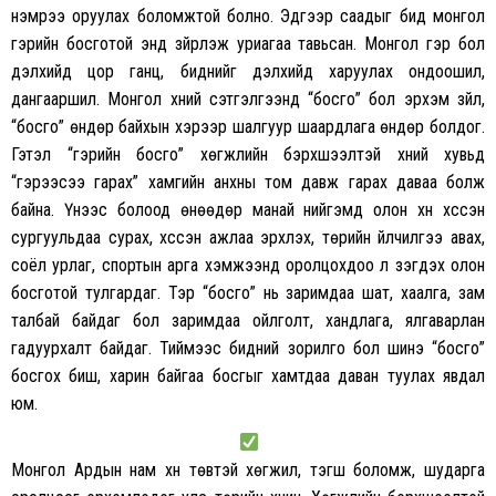
нэмрээ оруулах боломжтой болно. Эдгээр саадыг бид монгол
гэрийн босготой энд зүйрлэж уриагаа тавьсан. Монгол гэр бол
дэлхийд цор ганц, биднийг дэлхийд харуулах ондоошил,
дангааршил. Монгол хүний сэтгэлгээнд “босго” бол эрхэм зүйл,
“босго” өндөр байхын хэрээр шалгуур шаардлага өндөр болдог.
Гэтэл “гэрийн босго” хөгжлийн бэрхшээлтэй хүний хувьд
“гэрээсээ гарах” хамгийн анхны том давж гарах даваа болж
байна. Үүнээс болоод өнөөдөр манай нийгэмд олон хүн хүссэн
сургуульдаа сурах, хүссэн ажлаа эрхлэх, төрийн үйлчилгээ авах,
соёл урлаг, спортын арга хэмжээнд оролцохдоо үл үзэгдэх олон
босготой тулгардаг. Тэр “босго” нь заримдаа шат, хаалга, зам
талбай байдаг бол заримдаа ойлголт, хандлага, ялгаварлан
гадуурхалт байдаг. Тиймээс бидний зорилго бол шинэ “босго”
босгох биш, харин байгаа босгыг хамтдаа даван туулах явдал
юм.
Монгол Ардын нам хүн төвтэй хөгжил, тэгш боломж, шударга