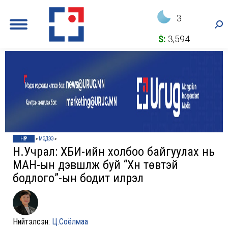
3
Sea
$:
3,594
НҮҮР
»
МЭДЭЭ
»
Н.Учрал: ХБИ-ийн холбоо байгуулах нь
МАН-ын дэвшүүлж буй “Хүн төвтэй
бодлого”-ын бодит илрэл
Нийтэлсэн:
Ц.Соёлмаа