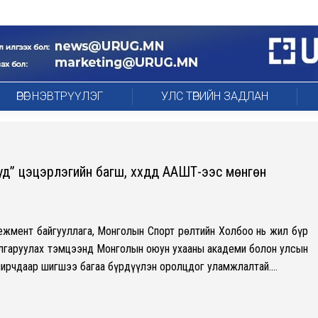
ӨРӨГ НЭВТРҮҮЛЭГ
УЛС ТӨРИЙН ЗАДЛАН
д” цэцэрлэгийн багш, хүүхдүүд ААШТ-ээс мөнгөн
жмент байгууллага, Монголын Спорт Өрөлтийн Холбоо нь жил бүр
алгаруулах тэмцээнд Монголын оюун ухааны академи болон улсын
мирчдаар шигшээ багаа бүрдүүлэн оролцдог уламжлалтай.…