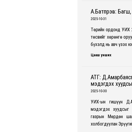
А.Батпүрэв: Багш
2025-10-31
Төрийн ордонд УИХ 
төсвийг хөрөнгө ору
бүхэлд нь авч үзэх 
Цааш унших
АТГ: Д.Амарбаясг
мэдэгдэх хуудсыг 
2025-10-30
УИХ-ын гишүүн Д.А
мэдэгдэх хуудсыг 
газрын Мөрдөн ша
холбогдуулан Эрүүгий