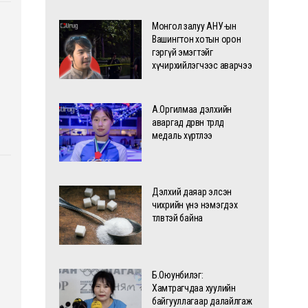
Монгол залуу АНУ-ын
Вашингтон хотын орон
гэргүй эмэгтэйг
хүчирхийлэгчээс аварчээ
А.Оргилмаа дэлхийн
аваргад дөрвөн төрөлд
медаль хүртлээ
Дэлхий даяар элсэн
чихрийн үнэ нэмэгдэх
төлөвтэй байна
Б.Оюунбилэг:
Хамтрагчдаа хуулийн
байгууллагаар далайлгаж