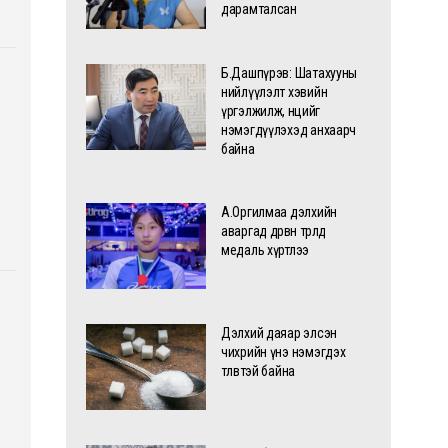
дарамталсан
Б.Дашпүрэв: Шатахууны
нийлүүлэлт хэвийн
үргэлжилж, нөөцийг
нэмэгдүүлэхэд анхаарч
байна
А.Оргилмаа дэлхийн
аваргад дөрвөн төрөлд
медаль хүртлээ
Дэлхий даяар элсэн
чихрийн үнэ нэмэгдэх
төлөвтэй байна