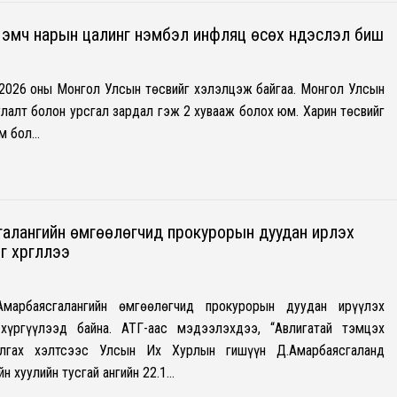
, эмч нарын цалинг нэмбэл инфляц өсөх үндэслэл биш
2026 оны Монгол Улсын төсвийг хэлэлцэж байгаа. Монгол Улсын
улалт болон урсгал зардал гэж 2 хувааж болох юм. Харин төсвийг
юм бол…
алангийн өмгөөлөгчид прокурорын дуудан ирүүлэх
хүргүүллээ
марбаясгалангийн өмгөөлөгчид прокурорын дуудан ирүүлэх
хүргүүлээд байна. АТГ-аас мэдээлэхдээ, “Авлигатай тэмцэх
лгах хэлтсээс Улсын Их Хурлын гишүүн Д.Амарбаясгаланд
н хуулийн тусгай ангийн 22.1…