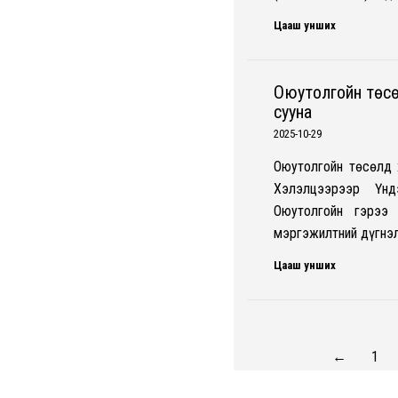
Цааш унших
Оюутолгойн төсө
сууна
2025-10-29
Оюутолгойн төсөлд 
Хэлэлцээрээр Үнд
Оюутолгойн гэрээ
мэргэжилтний дүгнэ
Цааш унших
←
1