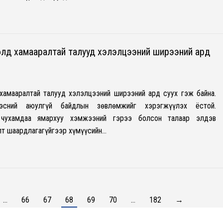
лд хамааралтай талууд хэлэлцээний ширээний ард
хамааралтай талууд хэлэлцээний ширээний ард суух гэж байна.
эсний аюулгүй байдлын зөвлөмжийг хэрэгжүүлэх ёстой.
 чухамдаа ямархуу хэмжээний гэрээ болсон талаар элдэв
лт шаардлагагүйгээр хүмүүсийн…
…
66
67
68
69
70
…
182
→