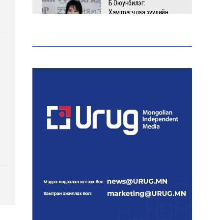
Б.Оюунбилэг:
Хамтрагчдаа хуулийн
байгууллагаар далайлгаж
дарамталсан
Б.Дашпүрэв: Шатахууны
нийлүүлэлт хэвийн
үргэлжилж, нөөцийг
нэмэгдүүлэхэд анхаарч
байна
Д.Амарбаясгалан: Зах
зээлийн буруу бодлого
шатахууны хямралаар
илэрч байна
Голомт банк АНЭУ-ын
Mashreq банканд Дирхам
валютын данс нээлээ