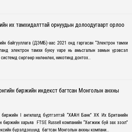
ийн их тамхидалттай орнуудын долоодугаарт орлоо
ийн байгууллага (ДЭМБ)-аас 2021 онд гаргасан “Электрон тамхи
ланд электрон тамхи буюу vape нь амьсгалын замын үрэвсэл
ы системд сөргөөр нөлөөлөх, никотинд донтох…
нгийн биржийн индекст багтсан Монголын анхны
 биржийн I ангилалд бүртгэлтэй “ХААН Банк” ХК Их Британийн
н биржийн харьяа FTSE Russell компанийн “Хөгжиж буй зах зээл”
ндексийн бүрэлдэхүүнд багтсан Монголын анхны компани…