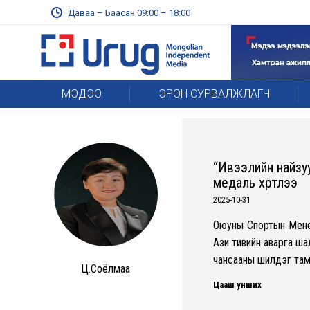
Даваа – Баасан 09:00 – 18:00
МЭДЭЭ
ЭРЭН СУРВАЛЖЛАГЧ
“Ивээлийн найзуу
медаль хүртлээ
2025-10-31
Оюуны Спортын Мене
Ази тивийн аварга ш
чансааны шилдэг та
Ц.Соёлмаа
Цааш унших