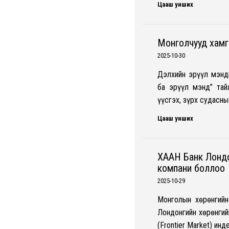
Цааш унших
Монголчууд хамг
2025-10-30
Дэлхийн эрүүл мэнд
ба эрүүл мэнд” тай
үүсгэх, зүрх судасн
Цааш унших
ХААН Банк Лондо
компани боллоо
2025-10-29
Монголын хөрөнгийн
Лондонгийн хөрөнгий
(Frontier Market) и