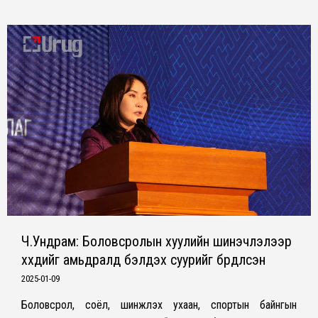
Ч.Ундрам: Боловсролын хуулийн шинэчлэлээр
хүүхдийг амьдралд бэлдэх суурийг бүрдүүлсэн
2025-01-09
Боловсрол, соёл, шинжлэх ухаан, спортын байнгын