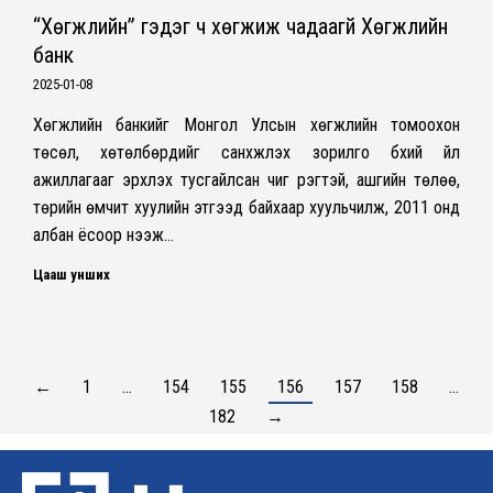
“Хөгжлийн” гэдэг ч хөгжиж чадаагүй Хөгжлийн
банк
2025-01-08
Хөгжлийн банкийг Монгол Улсын хөгжлийн томоохон
төсөл, хөтөлбөрүүдийг санхүүжүүлэх зорилго бүхий үйл
ажиллагааг эрхлэх тусгайлсан чиг үүрэгтэй, ашгийн төлөө,
төрийн өмчит хуулийн этгээд байхаар хуульчилж, 2011 онд
албан ёсоор нээж…
Цааш унших
←
1
…
154
155
156
157
158
…
182
→