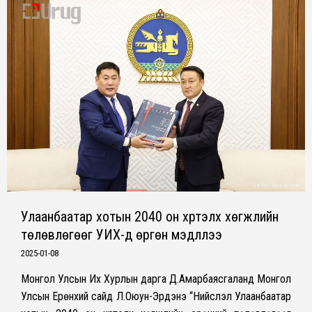
Улаанбаатар хотын 2040 он хүртэлх хөгжлийн
төлөвлөгөөг УИХ-д өргөн мэдүүллээ
2025-01-08
Монгол Улсын Их Хурлын дарга Д.Амарбаясгаланд Монгол
Улсын Ерөнхий сайд Л.Оюун-Эрдэнэ “Нийслэл Улаанбаатар