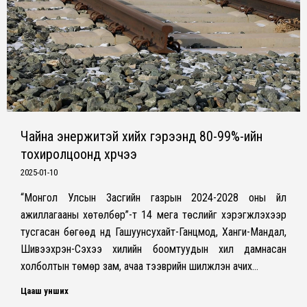
Чайна энержитэй хийх гэрээнүүд 80-99%-ийн
тохиролцоонд хүрчээ
2025-01-10
“Монгол Улсын Засгийн газрын 2024-2028 оны үйл
ажиллагааны хөтөлбөр”-т 14 мега төслийг хэрэгжүүлэхээр
тусгасан бөгөөд үүнд Гашуунсухайт-Ганцмод, Ханги-Мандал,
Шивээхүрэн-Сэхээ хилийн боомтуудын хил дамнасан
холболтын төмөр зам, ачаа тээврийн шилжүүлэн ачих…
Цааш унших