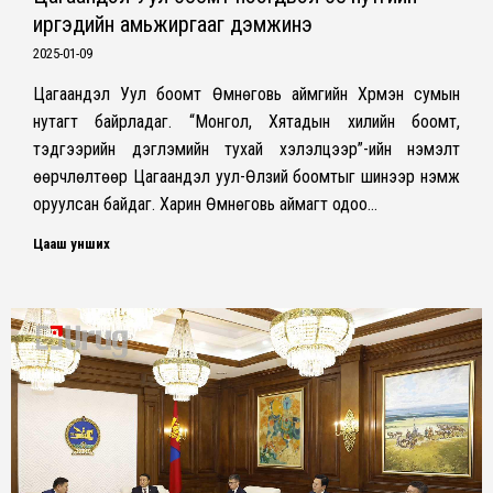
иргэдийн амьжиргааг дэмжинэ
2025-01-09
Цагаандэл Уул боомт Өмнөговь аймгийн Хүрмэн сумын
нутагт байрладаг. “Монгол, Хятадын хилийн боомт,
тэдгээрийн дэглэмийн тухай хэлэлцээр”-ийн нэмэлт
өөрчлөлтөөр Цагаандэл уул-Өлзий боомтыг шинээр нэмж
оруулсан байдаг. Харин Өмнөговь аймагт одоо…
Цааш унших