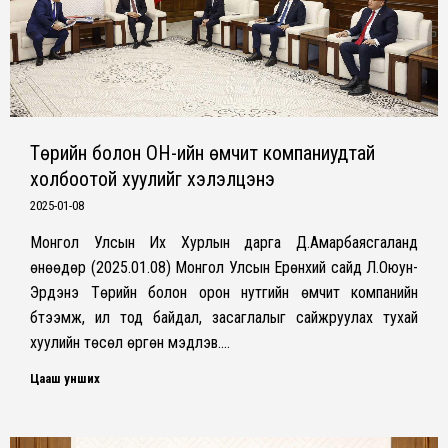
Төрийн болон ОН-ийн өмчит компаниудтай
холбоотой хуулийг хэлэлцэнэ
2025-01-08
Монгол Улсын Их Хурлын дарга Д.Амарбаясгаланд
өнөөдөр (2025.01.08) Монгол Улсын Ерөнхий сайд Л.Оюун-
Эрдэнэ Төрийн болон орон нутгийн өмчит компанийн
бүтээмж, ил тод байдал, засаглалыг сайжруулах тухай
хуулийн төсөл өргөн мэдүүлэв.…
Цааш унших