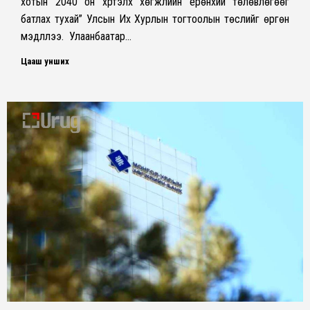
хотын 2040 он хүртэлх хөгжлийн ерөнхий төлөвлөгөөг
батлах тухай” Улсын Их Хурлын тогтоолын төслийг өргөн
мэдүүллээ. Улаанбаатар…
Цааш унших