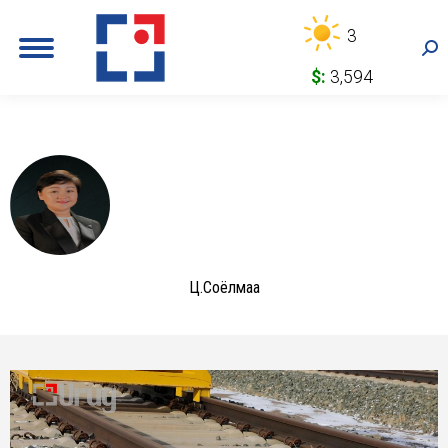
3
Sea
$:
3,594
Ц.Соёлмаа