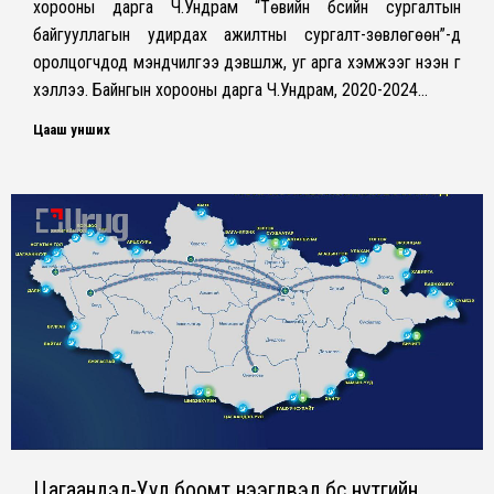
хорооны дарга Ч.Ундрам “Төвийн бүсийн сургалтын
байгууллагын удирдах ажилтны сургалт-зөвлөгөөн”-д
оролцогчдод мэндчилгээ дэвшүүлж, уг арга хэмжээг нээн үг
хэллээ. Байнгын хорооны дарга Ч.Ундрам, 2020-2024…
Цааш унших
Цагаандэл-Уул боомт нээгдвэл бүс нутгийн