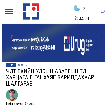
3
Sea
$:
3,594
НҮҮР
»
СПОРТ
»
ЧӨЛӨӨТ БӨХИЙН УЛСЫН АВАРГЫН ТӨЛӨӨ
ХАРЦАГА Г.ГАНХУЯГ БАРИЛДАХААР
ШАЛГАРАВ
Нийтэлсэн:
Админ