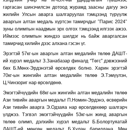
гаргасан шинэчилсэн дотоод журамд заасны дагуу энэ
жилийн Улсын аварга шалгаруулах тэмцээнд түрүүлж
аваргын алтан медаль хүртсэн тамирчдыг "Парис 2024"
зуны олимпын наадмын эрх олгох тэмцээнд илгээх ажээ.
Иймээс олимпын жиндээ шилдэг нь байж аваргалсан
тамирчид хилийн дээс алхана гэсэн үг.
Эрэгтэй 57кг-ын аваргын алтан медалийн төлөө ДАШТ-
ий хүрэл медальт З.Занабазар финалд “Төгс” дэвжээний
бөх Б.Мөнх-Эрдэнэтэй өрсөлдөх болно. Харин эрэгтэй
70кг-ын жингийн алтан медалийн төлөө Э.Тэмүүлэн,
Ц.Чинзориг нар өрсөлдөнө.
Эмэгтэйчүүдийн 68кг-ын жингийн алтан медалийн төлөө
Ази тивийн аваргын медальт П.Номин-Эрдэнэ, өсвөрийн
Ази тивийн аварга Э.Одзаяа нар өрсөлдөхөөр шалгарч
үлджээ. Тэгвэл эмэгтэйчүүдийн 53кг-ын жинд аваргын
төлөө олимп, дэлхийн хүрэл медальт Б.Болортуяатай
ДАШТ-ий мөнгөн медальт Б.Хулан барилдана. Мөн