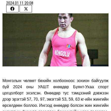
2024.01.11 20:08
Share
Share
on
on
Facebook
Twitter
Монголын чөлөөт бөхийн холбооноос зохион байгуулж
буй 2024 оны УАШТ өнөөдөр Буянт-Ухаа спорт
цогцолборт эхэлсэн. Өнөөдөр тус тэмцээний дэвжээн
дээр эрэгтэй 57, 70, 97, эмэгтэй 53, 59, 63 кг-ийн жингийн
өрсөлдөөн боллоо. Ингээд өнөөдөр болсон жин жингийн