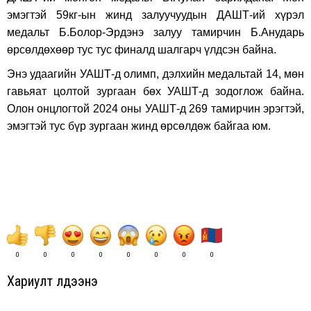
эмэгтэй 59кг-ын жинд залуучуудын ДАШТ-ий хүрэл
медальт Б.Болор-Эрдэнэ залуу тамирчин Б.Анударь
өрсөлдөхөөр тус тус финалд шалгарч үлдсэн байна.
Энэ удаагийн УАШТ-д олимп, дэлхийн медальтай 14, мөн
гавьяат цолтой зургаан бөх УАШТ-д зодоглож байна.
Олон онцлогтой 2024 оны УАШТ-д 269 тамирчин эрэгтэй,
эмэгтэй тус бүр зургаан жинд өрсөлдөж байгаа юм.
0
0
0
0
0
0
0
0
Хариулт үлдээнэ үү