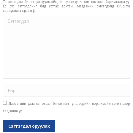
Та сэтгэгдэл бичихдээ хууль зүйн, ёс суртахууны хэм хэмжээг баримтална уу.
Ёс бус сэтгэгдлийг бид устгах эрхтэй. Мэдээний сэтгэгдэлд Urug.mn
хариуцлага хүлээхгүй.
Comment
Name *
Дараагийн удаа сэтгэгдэл бичихийн тулд өөрийн нэр, имэйл хөтөч дээр
хадгална уу.
Сэтгэгдэл оруулах