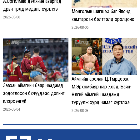
А.Оргилмаа дэлхийн аваргад
дөрвөн төрөлд медаль хүртлээ
Монголын шигшээ баг Японд
2026-08-06
хамтарсан бэлтгэлд оролцоно
2026-08-06
Аймгийн арслан Ц.Төмөрцоож,
Завхан аймгийн баяр наадамд
М.Эрхэмбаяр нар Ховд, Баян-
зодоглосон бөхчүүдээс допинг
Өлгий аймгийн наадамд
илэрсэнгүй
түрүүлж хурц чимэг хүртлээ
2026-08-04
2026-08-03