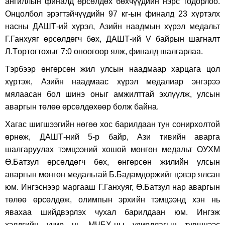
ангиллын финалд өрсөлдөх бөхчүүдийн нэрс тодорлоо.
Онцолбол эрэгтэйчүүдийн 97 кг-ын финалд
23 хүртэлх
насны ДАШТ-ий хүрэл, Азийн наадмын хүрэл медальт
Г.Ганхуяг өрсөлдөгч бөх, ДАШТ-ий V байрын шагналт
Л.Төртогтохыг 7:0 оноогоор ялж, финалд шалгарлаа.
Тэрбээр өнгөрсөн жил улсын наадмаар харцага цол
хүртэж, Азийн наадмаас хүрэл медалиар энгэрээ
мялаасан бол шинэ оныг амжилттай эхлүүлж, улсын
аваргын төлөө өрсөлдөхөөр болж байна.
Хагас шигшээгийн нөгөө хос барилдаан тун сонирхолтой
өрнөж, ДАШТ-ний 5-р байр, Ази тивийн аварга
шалгаруулах тэмцээний хошой мөнгөн медальт ОУХМ
Ө.Батзул өрсөлдөгч бөх, өнгөрсөн жилийн улсын
аваргын мөнгөн медальтай Б.Бадамдоржийг цэвэр ялсан
юм. Ингэснээр м
аргааш Г.Ганхуяг, Ө.Батзул нар аваргын
төлөө өрсөлдөж, олимпын эрхийн тэмцээнд хэн нь
явахаа шийдвэрлэх чухал барилдаан юм. Ингэж
хэлдгийн учир нь МЧБХ-ны удирдлагын түвшнээс