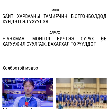
Post
navigation
ӨМНӨХ
БАЙТ ХАРВААНЫ ТАМИРЧИН Б.ОТГОНБОЛДОД
Previous
ХҮНДЭТГЭЛ ҮЗҮҮЛЭВ
post:
ДАРААХ
Н.АНХМАА: МОНГОЛ БИЧГЭЭ СУРАХ НЬ
Next
ХАТУУЖИЛ СУУЛГАЖ, БАХАРХАЛ ТӨРҮҮЛДЭГ
post:
Холбоотой мэдээ