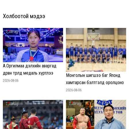
Холбоотой мэдээ
А.Оргилмаа дэлхийн аваргад
дөрвөн төрөлд медаль хүртлээ
Монголын шигшээ баг Японд
2026-08-06
хамтарсан бэлтгэлд оролцоно
2026-08-06