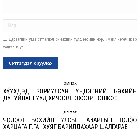
Name *
Дараагийн удаа сэтгэгдэл бичихийн тулд өөрийн нэр, имэйл хөтөч дээр
хадгална уу.
Сэтгэгдэл оруулах
Post
navigation
ӨМНӨХ
ХҮҮХДЭД ЗОРИУЛСАН ҮНДЭСНИЙ БӨХИЙН
Previous
ДУГУЙЛАНГУУД ХИЧЭЭЛЛЭХЭЭР БОЛЖЭЭ
post:
ДАРААХ
ЧӨЛӨӨТ БӨХИЙН УЛСЫН АВАРГЫН ТӨЛӨӨ
Next
ХАРЦАГА Г.ГАНХУЯГ БАРИЛДАХААР ШАЛГАРАВ
post: