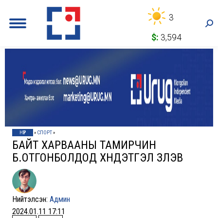
3
Sea
$:
3,594
НҮҮР
»
СПОРТ
»
БАЙТ ХАРВААНЫ ТАМИРЧИН
Б.ОТГОНБОЛДОД ХҮНДЭТГЭЛ ҮЗҮҮЛЭВ
Нийтэлсэн:
Админ
2024.01.11 17:11