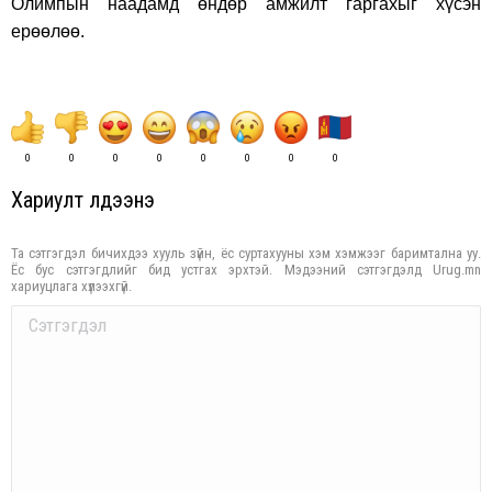
Олимпын наадамд өндөр амжилт гаргахыг хүсэн
ерөөлөө.
0
0
0
0
0
0
0
0
Хариулт үлдээнэ үү
Та сэтгэгдэл бичихдээ хууль зүйн, ёс суртахууны хэм хэмжээг баримтална уу.
Ёс бус сэтгэгдлийг бид устгах эрхтэй. Мэдээний сэтгэгдэлд Urug.mn
хариуцлага хүлээхгүй.
Comment