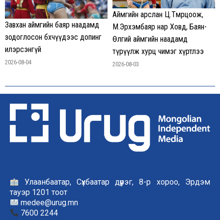
Аймгийн арслан Ц.Төмөрцоож,
Завхан аймгийн баяр наадамд
М.Эрхэмбаяр нар Ховд, Баян-
зодоглосон бөхчүүдээс допинг
Өлгий аймгийн наадамд
илэрсэнгүй
түрүүлж хурц чимэг хүртлээ
2026-08-04
2026-08-03
Улаанбаатар, Сүхбаатар дүүрэг, 8-р хороо, Эрдэм
тауэр 1201 тоот
medee@urug.mn
7600 2244