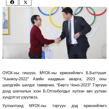
Share
Share
on
on
Facebook
Twitter
ОУОХ-ны гишүүн, МҮОХ-ны ерөнхийлөгч Б.Баттүшиг
“Ханжоу-2022” Азийн наадмын аварга, 2023 оны
шилдгийн шилдэг тамирчин, “Бөртэ Чоно-2023” Тэргүүн
дээд шагналын эзэн Б.Отгонболдыг хүлээн авч уулзан
хүндэтгэл үзүүлжээ.
Уулзалтанд МҮОХ-ны тэргүүн дэд ерөнхийлөгч