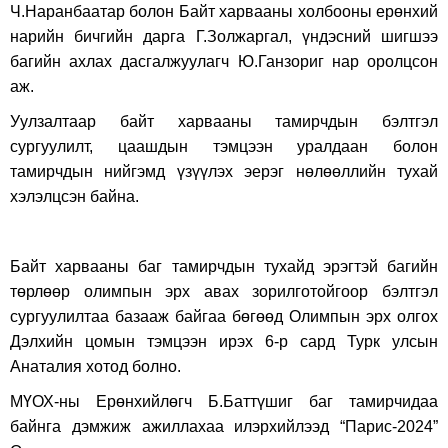
Ч.Наранбаатар болон Байт харвааны холбооны ерөнхий
нарийн бичгийн дарга Г.Золжаргал, үндэсний шигшээ
багийн ахлах дасгалжуулагч Ю.Ганзориг нар оролцсон
аж.
Уулзалтаар байт харвааны тамирчдын бэлтгэл
сургуулилт, цаашдын тэмцээн уралдаан болон
тамирчдын нийгэмд үзүүлэх эерэг нөлөөллийн тухай
хэлэлцсэн байна.
Байт харвааны баг тамирчдын тухайд эрэгтэй багийн
төрлөөр олимпын эрх авах зорилготойгоор бэлтгэл
сургуулилтаа базааж байгаа бөгөөд Олимпын эрх олгох
Дэлхийн цомын тэмцээн ирэх 6-р сард Турк улсын
Анаталия хотод болно.
МҮОХ-ны Ерөнхийлөгч Б.Баттүшиг баг тамирчидаа
байнга дэмжиж ажиллахаа илэрхийлээд “Парис-2024”