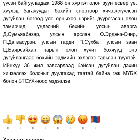
үүсэн байгуулагдаж 1988 он хүртэл олон зуун өсвөр үе,
хүүхэд багачуудыг бөхийн спортоор хичээллүүлсэн
дугуйлан бөгөөд улс орныхоо нэрийг дуурсгасан олон
тамирчид, үндэсний бөхийн улсын аварга
Д.Сумьяабазар, улсын арслан Ө.Эрдэнэ-Очир,
П.Дагвасүрэн, улсын гарди П.Сүхбат, улсын заан
Ц.Баярсайхан нарын олон хүчит бөхчүүд энэ
дугуйлангаас бөхийн эрдмийн эхлэлээ тавьсан түүхтэй.
Ийнхүү 36 жил завсарлаад байсан дугуйлан дахин
хичээллэх болсныг дуулгахад таатай байна гэж МҮБХ
болон БТСУХ-ноос мэдээлэв.
0
0
0
0
0
0
0
0
Хариулт үлдээнэ үү