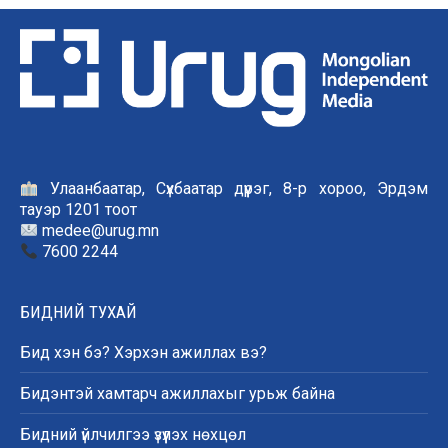
Улаанбаатар, Сүхбаатар дүүрэг, 8-р хороо, Эрдэм
тауэр 1201 тоот
medee@urug.mn
7600 2244
БИДНИЙ ТУХАЙ
Бид хэн бэ? Хэрхэн ажиллах вэ?
Бидэнтэй хамтарч ажиллахыг урьж байна
Бидний үйлчилгээ үзүүлэх нөхцөл