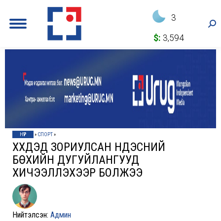
3
Sea
$:
3,594
НҮҮР
»
СПОРТ
»
ХҮҮХДЭД ЗОРИУЛСАН ҮНДЭСНИЙ
БӨХИЙН ДУГУЙЛАНГУУД
ХИЧЭЭЛЛЭХЭЭР БОЛЖЭЭ
Нийтэлсэн:
Админ