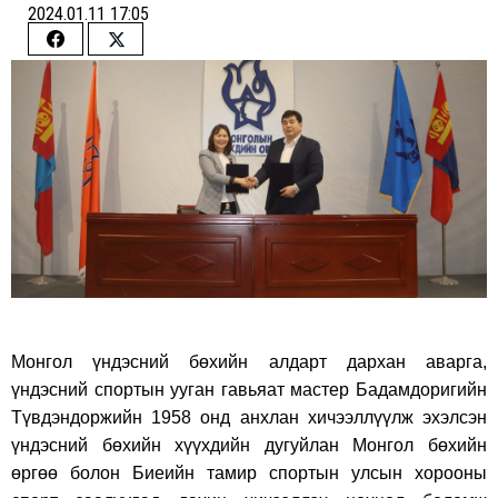
2024.01.11 17:05
Share
Share
on
on
Facebook
Twitter
Монгол үндэсний бөхийн алдарт дархан аварга,
үндэсний спортын ууган гавьяат мастер Бадамдоригийн
Түвдэндоржийн 1958 онд анхлан хичээллүүлж эхэлсэн
үндэсний бөхийн хүүхдийн дугуйлан Монгол бөхийн
өргөө болон Биеийн тамир спортын улсын хорооны