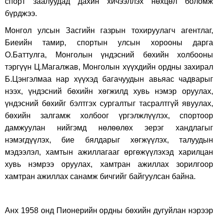
спорт заалуудад дахин хичээллэх нөхцөл боломж
бүрджээ.
Монгол улсын Засгийн газрын тохируулагч агентлаг,
Биеийн тамир, спортын улсын хорооны дарга
О.Баттулга, Монголын үндэсний бөхийн холбооны
тэргүүн Ц.Магалжав, Монголын хүүхдийн ордны захирал
Б.Цэнгэлмаа нар хүүхэд багачуудын авьяас чадварыг
нээх, үндэсний бөхийн хөгжилд хувь нэмэр оруулах,
үндэсний бөхийг бэлтгэх сургалтыг тасралтгүй явуулах,
бөхийн залгамж холбоог үргэлжлүүлэх, спортоор
дамжуулан нийгэмд нөлөөлөх эерэг хандлагыг
нэмэгдүүлэх, бие бялдарыг хөгжүүлэх, талуудын
мэдээлэл, хамтын ажиллагааг өргөжүүлэхэд харилцан
хувь нэмрээ оруулах, хамтран ажиллах зорилгоор
хамтран ажиллах санамж бичгийг байгуулсан байна.
Анх 1958 онд Пионерийн ордны бөхийн дугуйлан нэрээр