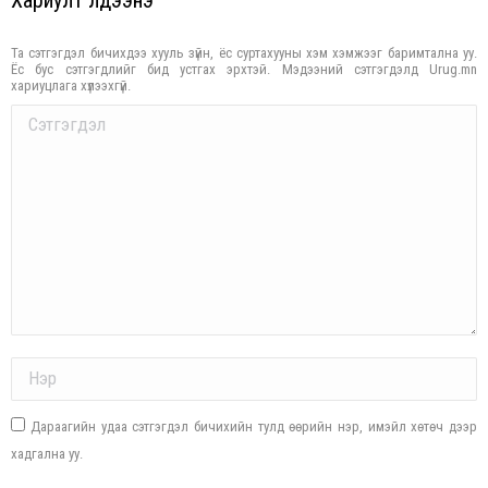
Та сэтгэгдэл бичихдээ хууль зүйн, ёс суртахууны хэм хэмжээг баримтална уу.
Ёс бус сэтгэгдлийг бид устгах эрхтэй. Мэдээний сэтгэгдэлд Urug.mn
хариуцлага хүлээхгүй.
Comment
Name *
Дараагийн удаа сэтгэгдэл бичихийн тулд өөрийн нэр, имэйл хөтөч дээр
хадгална уу.