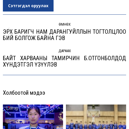
Сэтгэгдэл оруулах
Post
navigation
ӨМНӨХ
ЭРХ БАРИГЧ НАМ ДАРАНГУЙЛЛЫН ТОГТОЛЦЛОО
Previous
БИЙ БОЛГОЖ БАЙНА ГЭВ
post:
ДАРААХ
БАЙТ ХАРВААНЫ ТАМИРЧИН Б.ОТГОНБОЛДОД
Next
ХҮНДЭТГЭЛ ҮЗҮҮЛЭВ
post:
Холбоотой мэдээ