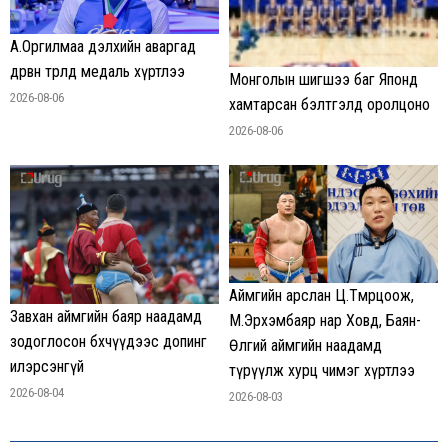
А.Оргилмаа дэлхийн аваргад
дөрвөн төрөлд медаль хүртлээ
Монголын шигшээ баг Японд
2026-08-06
хамтарсан бэлтгэлд оролцоно
2026-08-06
Аймгийн арслан Ц.Төмөрцоож,
Завхан аймгийн баяр наадамд
М.Эрхэмбаяр нар Ховд, Баян-
зодоглосон бөхчүүдээс допинг
Өлгий аймгийн наадамд
илэрсэнгүй
түрүүлж хурц чимэг хүртлээ
2026-08-04
2026-08-03