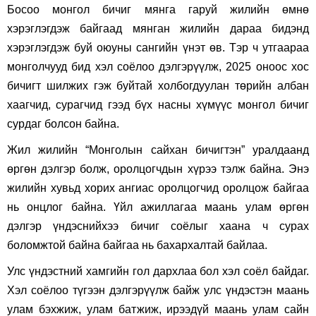
Босоо монгол бичиг мянга гаруй жилийн өмнө
хэрэглэгдэж байгаад мянган жилийн дараа бидэнд
хэрэглэгдэж буй оюуны сангийн үнэт өв. Тэр ч утгаараа
монголчууд бид хэл соёлоо дэлгэрүүлж, 2025 оноос хос
бичигт шилжих гэж буйтай холбогдуулан төрийн албан
хаагчид, сурагчид гээд бүх насны хүмүүс монгол бичиг
сурдаг болсон байна.
Жил жилийн “Монголын сайхан бичигтэн” уралдаанд
өргөн дэлгэр болж, оролцогчдын хүрээ тэлж байна. Энэ
жилийн хувьд хорих ангиас оролцогчид оролцож байгаа
нь онцлог байна. Үйл ажиллагаа маань улам өргөн
дэлгэр үндэснийхээ бичиг соёлыг хаана ч сурах
боломжтой байна байгаа нь бахархалтай байлаа.
Улс үндэстний хамгийн гол дархлаа бол хэл соёл байдаг.
Хэл соёлоо түгээн дэлгэрүүлж байж улс үндэстэн маань
улам бэхжиж, улам батжиж, ирээдүй маань улам сайн