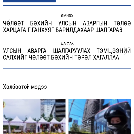
Post
navigation
ӨМНӨХ
ЧӨЛӨӨТ БӨХИЙН УЛСЫН АВАРГЫН ТӨЛӨӨ
Previous
ХАРЦАГА Г.ГАНХУЯГ БАРИЛДАХААР ШАЛГАРАВ
post:
ДАРААХ
УЛСЫН АВАРГА ШАЛГАРУУЛАХ ТЭМЦЭЭНИЙ
Next
САЛХИЙГ ЧӨЛӨӨТ БӨХИЙН ТӨРӨЛ ХАГАЛЛАА
post:
Холбоотой мэдээ