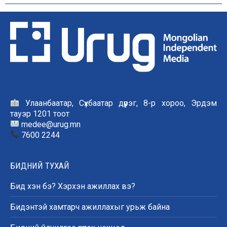
Улаанбаатар, Сүхбаатар дүүрэг, 8-р хороо, Эрдэм
тауэр 1201 тоот
medee@urug.mn
7600 2244
БИДНИЙ ТУХАЙ
Бид хэн бэ? Хэрхэн ажиллах вэ?
Бидэнтэй хамтарч ажиллахыг урьж байна