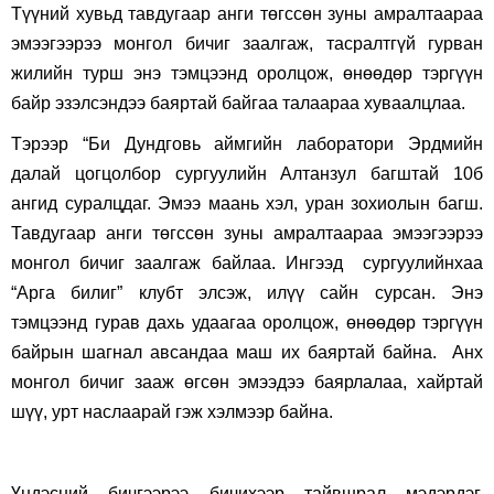
Түүний хувьд тавдугаар анги төгссөн зуны амралтаараа
эмээгээрээ монгол бичиг заалгаж, тасралтгүй гурван
жилийн турш энэ тэмцээнд оролцож, өнөөдөр тэргүүн
байр эзэлсэндээ баяртай байгаа талаараа хуваалцлаа.
Тэрээр “Би Дундговь аймгийн лаборатори Эрдмийн
далай цогцолбор сургуулийн Алтанзул багштай 10б
ангид суралцдаг. Эмээ маань хэл, уран зохиолын багш.
Тавдугаар анги төгссөн зуны амралтаараа эмээгээрээ
монгол бичиг заалгаж байлаа. Ингээд сургуулийнхаа
“Арга билиг” клубт элсэж, илүү сайн сурсан. Энэ
тэмцээнд гурав дахь удаагаа оролцож, өнөөдөр тэргүүн
байрын шагнал авсандаа маш их баяртай байна. Анх
монгол бичиг зааж өгсөн эмээдээ баярлалаа, хайртай
шүү, урт наслаарай гэж хэлмээр байна.
Үндэсний бичгээрээ бичихээр тайвшрал мэдэрдэг.