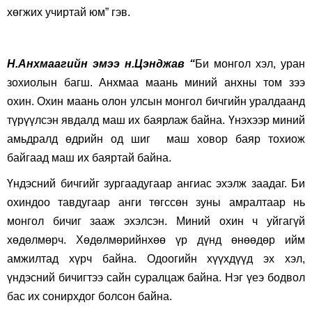
хөгжих учиртай юм” гэв.
Н.Анхмаагийн эмээ н.Цэнджав “
Би монгол хэл, уран
зохиолын багш. Анхмаа маань миний анхны том зээ
охин. Охин маань олон улсын монгол бичгийн уралдаанд
түрүүлсэн явдалд маш их баярлаж байна. Үнэхээр миний
амьдралд өдрийн од шиг маш ховор баяр тохиож
байгаад маш их баяртай байна.
Үндэсний бичгийг зургаадугаар ангиас эхэлж заадаг. Би
охиндоо тавдугаар анги төгссөн зуны амралтаар нь
монгол бичиг зааж эхэлсэн. Миний охин ч уйгагүй
хөдөлмөрч. Хөдөлмөрийнхөө үр дүнд өнөөдөр ийм
амжилтад хүрч байна. Одоогийн хүүхдүүд эх хэл,
үндэсний бичигтээ сайн суралцаж байна. Нэг үеэ бодвол
бас их сонирхдог болсон байна.