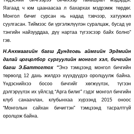
Яагаад ч юм цаанаасаа л бахархах мэдрэмж төрдөг.
Монгол бичиг сурсан нь надад тэвчээр, хатуужил
суулгасан. Тиймээс би үргэлжлүүлэн суралцаж, бусад үе
тэнгийн найзууддаа, дүү нартаа түгээсээр байх болно”
гэв.
Н.Анхмаагийн багш Дундговь аймгийн Эрдмийн
далай цогцолбор сургуулийн монгол хэл, бичгийн
багш Э.Баттогтох “
Энэ тэмцээнд монгол бичгийн
төрөолд 12 дахь жилдээ хүүхдүүдээ оролцуулж байна.
Үндэснийхээ босоо бичгийг хөгжүүлэх, түгээн
дэлгэрүүлэх их үйлсэд “Арга билиг” гэдэг монгол бичгийн
клуб санаачлан, клубынхаа хүрээнд 2015 оноос
“Монголын сайхан бичигтэн” тэмцээнд тасралтгүй
оролцож байна.