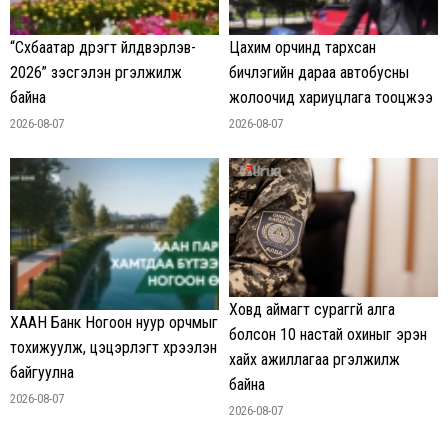
“Сүхбаатар дүүрэгт үйлдвэрлэв-
Цахим орчинд тархсан
2026” үзэсгэлэн үргэлжилж
бичлэгийн дараа автобусны
байна
жолоочид хариуцлага тооцжээ
2026-08-07
2026-08-07
Ховд аймагт сураггүй алга
ХААН Банк Ногоон нуур орчмыг
болсон 10 настай охиныг эрэн
тохижуулж, цэцэрлэгт хүрээлэн
хайх ажиллагаа үргэлжилж
байгуулна
байна
2026-08-07
2026-08-07