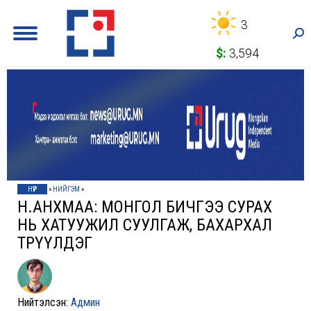
3
Sea
$:
3,594
НҮҮР
»
НИЙГЭМ
»
Н.АНХМАА: МОНГОЛ БИЧГЭЭ СУРАХ
НЬ ХАТУУЖИЛ СУУЛГАЖ, БАХАРХАЛ
ТӨРҮҮЛДЭГ
Нийтэлсэн:
Админ