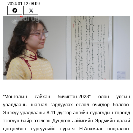
2024.01.12 08:09
Share
Share
on
on
Facebook
Twitter
“Монголын сайхан бичигтэн-2023” олон улсын
уралдааны шагнал гардуулах ёслол өчигдөр боллоо.
Энэхүү уралдааны 8-11 дүгээр ангийн сурагчдын төрөлд
тэргүүн байр эзэлсэн Дундговь аймгийн Эрдмийн далай
цогцолбор сургуулийн сурагч Н.Анхмааг онцоллоо.