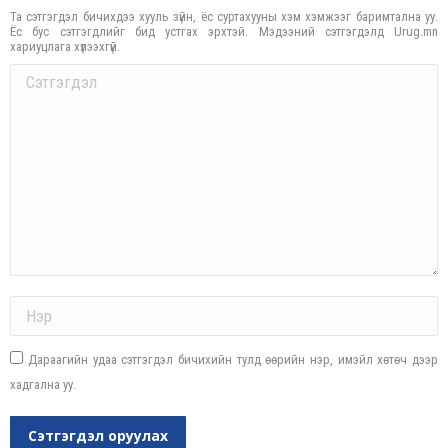
Та сэтгэгдэл бичихдээ хууль зүйн, ёс суртахууны хэм хэмжээг баримтална уу.
Ёс бус сэтгэгдлийг бид устгах эрхтэй. Мэдээний сэтгэгдэлд Urug.mn
хариуцлага хүлээхгүй.
Comment
Name *
Дараагийн удаа сэтгэгдэл бичихийн тулд өөрийн нэр, имэйл хөтөч дээр
хадгална уу.
Сэтгэгдэл оруулах