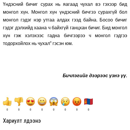
Үндэсний бичиг сурах нь яагаад чухал вэ гэхээр бид
монгол хүн. Монгол хүн үндэсний бичгээ сурахгүй бол
монгол гэдэг нэр утгаа алдах гээд байна. Босоо бичиг
гэдэг дэлхийд хаана ч байхгүй ганцхан бичиг. Бид монгол
хүн гэж хэлэхээс гадна бичгээрээ ч монгол гэдгээ
тодорхойлох нь чухал” гэсэн юм.
Бичлэгийг дээрээс үзнэ үү.
0
0
0
0
0
0
0
0
Хариулт үлдээнэ үү