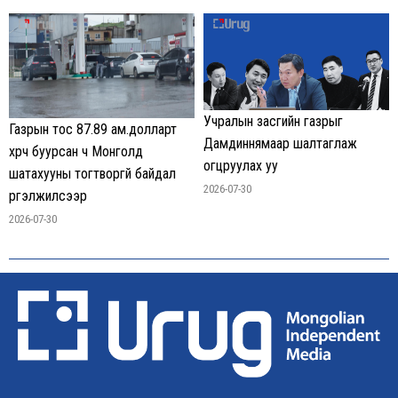
Учралын засгийн газрыг
Газрын тос 87.89 ам.долларт
Дамдиннямаар шалтаглаж
хүрч буурсан ч Монголд
огцруулах уу
шатахууны тогтворгүй байдал
2026-07-30
үргэлжилсээр
2026-07-30