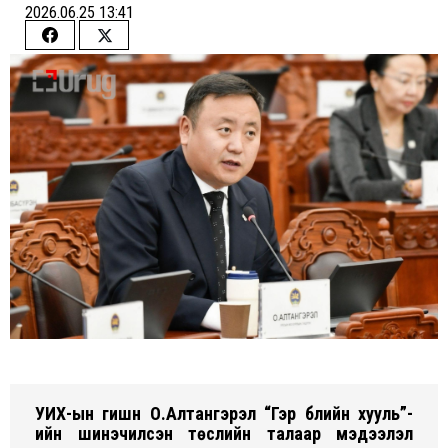
2026.06.25 13:41
Share
Share
on
on
Facebook
Twitter
УИХ-ын гишүүн О.Алтангэрэл “Гэр бүлийн хууль”-
ийн шинэчилсэн төслийн талаар мэдээлэл