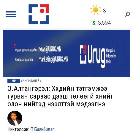
3
Sea
$:
3,594
НҮҮР
»
АНГИЛАЛГҮЙ
»
О.Алтангэрэл: Хүүхдийн тэтгэмжээ
гурван сараас дээш төлөөгүй хүнийг
олон нийтэд нээлттэй мэдээлнэ
Нийтэлсэн:
П Баянбилэг