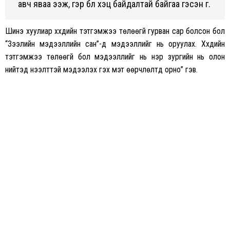
авч яваа ээж, гэр бүл хэцүү байдалтай байгаа гэсэн үг.
Шинэ хуулиар хүүхдийн тэтгэмжээ төлөөгүй гурван сар болсон бол
“Зээлийн мэдээллийн сан”-д мэдээллийг нь оруулах. Хүүхдийн
тэтгэмжээ төлөөгүй бол мэдээллийг нь нэр зургийн нь олон
нийтэд нээлттэй мэдээлэх гэх мэт өөрчлөлтүүд орно” гэв.