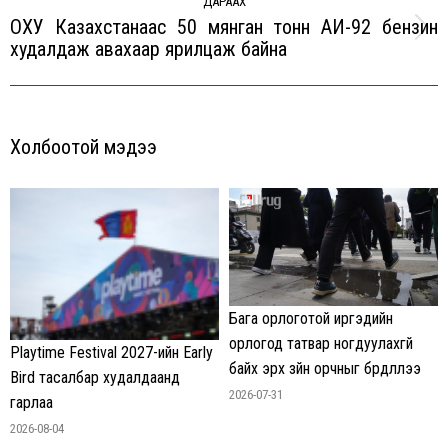
ДАРААХ
ОХУ Казахстанаас 50 мянган тонн АИ-92 бензин
Next
худалдаж авахаар ярилцаж байна
post:
Холбоотой мэдээ
Бага орлоготой иргэдийн
орлогод татвар ногдуулахгүй
Playtime Festival 2027-ийн Early
байх эрх зүйн орчныг бүрдүүллээ
Bird тасалбар худалдаанд
2026-07-31
гарлаа
2026-08-04