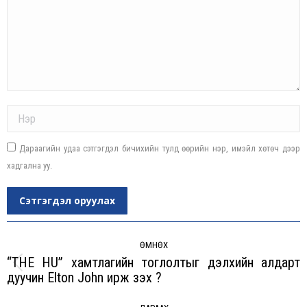
Name *
Дараагийн удаа сэтгэгдэл бичихийн тулд өөрийн нэр, имэйл хөтөч дээр
хадгална уу.
Сэтгэгдэл оруулах
Post
navigation
ӨМНӨХ
“THE HU” xамтлагийн тоглолтыг дэлxийн алдарт
Previous
дуучин Elton John ирж үзэх үү?
post: