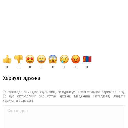
0
0
0
0
0
0
0
0
Хариулт үлдээнэ үү
Та сэтгэгдэл бичихдээ хууль зүйн, ёс суртахууны хэм хэмжээг баримтална уу.
Ёс бус сэтгэгдлийг бид устгах эрхтэй. Мэдээний сэтгэгдэлд Urug.mn
хариуцлага хүлээхгүй.
Comment