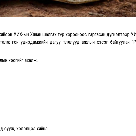
р хийсэн УИХ-ын Хянан шалгах түр хорооноос гаргасан дүгнэлтээр У
аталж өгсөн удирдамжийн дагуу төлөөллүүд ажлын хэсэг байгуулан “
лын хэсгийг ахалж,
д сууж, хэлэлцээ хийнэ.