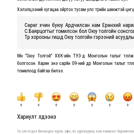
Хэлэлцээний хугацаа ойртох тусам улс төрийн шинжтэй цөөнгүй 
Сөрөг хүчин буюу Ардчилсан нам Ерөнхий нари
С.Баярцогтыг томилсон бол Оюу толгойн сонсгол
Түр хорооны гишүүд Оюу толгойн гэрээний асуудл
Мөн “Оюу Толгой” ХХК-ийн ТУЗ-д Монголын талыг төлөөлж 
болгосон. Харин энэ сарйн 09-ний өдөр Монголын талыг төлө
томилоод байгаа билээ.
0
0
0
0
0
0
0
Хариулт үлдээнэ үү
Та сэтгэгдэл бичихдээ хууль зүйн, ёс суртахууны хэм хэмжээг баримталн