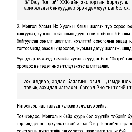
5/”Оюу Толгой” ХХК-ийн экспортын борлуулал
арилжааны банкуудаар бүрэн дамжуулдаг болох.
2. Монгол Улсын Их Хурлын Хянан шалгах түр хорооно
хангуулах, хүртэх өгөөжийг нэмэгдүүлэхтэй холбоотой барим
байгуулсан хяналт шалгалт, нээлттэй сонсголын явцад и
тогтоомжид заасан үндэслэл, журмын дагуу шалгаж, шийд
Үүн дээр нэмээд хамгийн чухал асуудал бол “Онтрэ”-г
оролцох вэ гэдэг нь хэлэлцээнээс шалтгаална.
Аж үйлдвэр, эрдэс баялгийн сайд Г.Дамдинням 
тавьж, захидал илгээсэн бөгөөд Рио тинтогийн 
Ингэснээр өнөөдөр талууд уулзаж хэлэлцээ хийнэ.
Товчхондоо, Монголын байр суурь бол хүүгийн төлбөрийг буу
гэрээнд өөрчлөлт оруулах ёстой” зэрэг “Оюу Толгой”-н гэр
сонсголын дүгнэлтийн дагуу хатуу шаардлага тавьж буй.