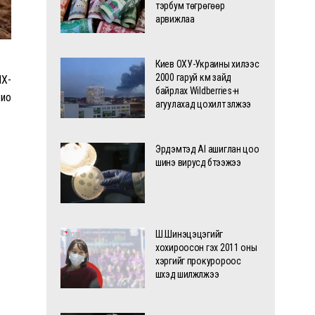
тэрбум төгрөгөөр
арвижлаа
Киев ОХУ-Украины хилээс
2000 гаруй км зайд
ИХ-
байрлах Wildberries-н
Рио
агуулахад цохилт үзүүлжээ
Эрдэмтэд AI ашиглан цоо
шинэ вирусүүд бүтээжээ
Ш.Шинэцэцэгийг
хохироосон гэх 2011 оны
хэргийг прокуророос
шүүхэд шилжүүлжээ