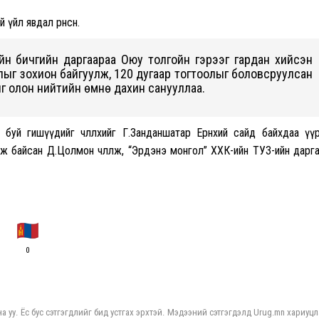
үйл явдал өрнөсөн.
йн бичгийн даргаараа Оюу толгойн гэрээг гардан хийсэн
ыг зохион байгуулж, 120 дугаар тогтоолыг боловсруулсан
ыг олон нийтийн өмнө дахин санууллаа.
буй гишүүдийг чөлөөлөхийг Г.Занданшатар Ерөнхий сайд байхдаа үү
өлж байсан Д.Цолмон чөлөөлж, “Эрдэнэ монгол” ХХК-ийн ТУЗ-ийн дарг
0
а уу. Ёс бус сэтгэгдлийг бид устгах эрхтэй. Мэдээний сэтгэгдэлд Urug.mn хариуцл