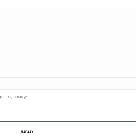
ээр хадгална уу.
ДАРААХ