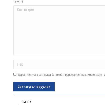
хүлээхгүй.
Comment
Name *
Дараагийн удаа сэтгэгдэл бичихийн тулд өөрийн нэр, имэйл хөтөч д
Сэтгэгдэл оруулах
Post
navigation
ӨМНӨХ