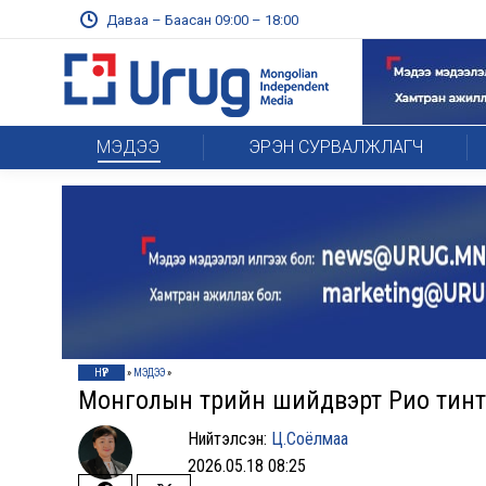
Даваа – Баасан 09:00 – 18:00
МЭДЭЭ
ЭРЭН СУРВАЛЖЛАГЧ
НҮҮР
»
МЭДЭЭ
»
Монголын төрийн шийдвэрт Рио тинто нөл
Нийтэлсэн:
Ц.Соёлмаа
2026.05.18 08:25