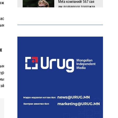
Meta компанийг 567 сая
ээж
ам.доллароор торгожээ
аас
лын
Шатахууны нийлүүлэлт
эрчимжиж, түгээлтийн хүчин
чадлыг нэмэгдүүлж байна
Х
“Сүхбаатар дүүрэгт
сын
үйлдвэрлэв- 2026”
түр
үзэсгэлэн үргэлжилж байна
аны
тэй
Т.Ганболд:
Ерөнхийлөгчийн
сонгуульд нэр дэвших
боломж бүрдвэл
өрсөлдөнө