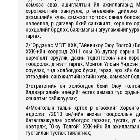
хэмжээ авах, ашиглалтын үйл ажиллагаанд 
хэрэгжилтийг хангуулж, үр өгөөжийн дийлэнх
эзэмшлийн хувь, хэмжээг тогтоох санал боловср
нөлөөлөл, үр дагавар бүхий санхүүжилт, хөрөнгө ор
нөхцөлийг бүрдүүлэх, баяжмалын агууламжийг уу
гаргах;
2/”Эрдэнэс МГЛ” ХХК, “Айвенхоу Оюу Толгой /Би
ХХК-ийн хооронд 2011 оны 06 дугаар сарын 08
өөрчлөлт оруулж, дахин тодотгосон/-ний хэрэ
тооцоолж, дүгнэлт гаргах, Монгол Улсын Үндсэн 
оруулах, түүнд холбогдох бусад гэрээ, эрх зүйн б
этгээдийн санхүүжилтийн хүүгийн хувь, хэмжээг бо
3/стратегийн ач холбогдол бүхий Оюу толгой 
үйлдвэрлэлийн нөөцийг өсгөх замаар тус ордын 
хяналтыг сайжруулах;
4/Монголын талын хүртэх үр өгөөжийг Хөрөнгө
үндэслэл /2010 он/-ийн анхны тооцооллын да
баталгаажуулан холбогдох гэрээнд тусгах, уг
нэвтрүүлж, “Оюу Толгой” ХХК-ийн үйл ажиллага
тусгайлан тусгаж тайлагнах;