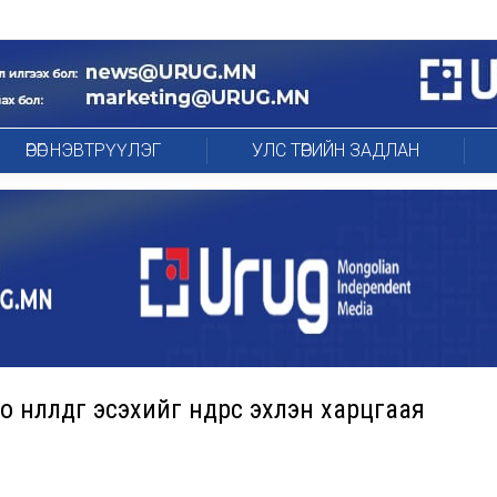
ӨРӨГ НЭВТРҮҮЛЭГ
УЛС ТӨРИЙН ЗАДЛАН
өөлдөг эсэхийг өнөөдрөөс эхлэн харцгаая