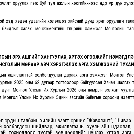
өөрчлөлт оруулах гэж буй тул ажлын хэсгийнхнээс өндөр үр дүн хүл
эй хэд хэдэн удаагийн хэлэлцээ хийсний дүнд хөрөнгө оруулагч тал
 байдлыг халах, менежментийн төлбөрийн хэмжээг Монголын та
СЫН ЭРХ АШГИЙГ ХАНГУУЛАХ, ХҮРТЭХ ӨГӨӨЖИЙГ НЭМЭГДҮҮЛЭ
НСГОЛЫН МӨРӨӨР АВЧ ХЭРЭГЖҮҮЛЭХ АРГА ХЭМЖЭЭНИЙ ТУХАЙ
рдын ашиглалттай холбогдуулан дараах арга хэмжээг Монгол Ул
урлын 2025 оны 62 дугаар тогтоолоор байгуулсан Хянан шалгах 
үр дүнг Монгол Улсын Их Хурлын 2026 оны намрын ээлжит чуулг
м Монгол Улсын Их Хурлын Эдийн засгийн байнгын хороонд нээлт
лэг ордын талбайн хилийн заагт орших “Жавхлант”, “Шивээ
 холбогдсон шийдвэр, ажиллагааны хууль зүйн үндэслэл,
ай тохиолдолд тусгай зөвшөөрлийг цуцлах хүртэл арга