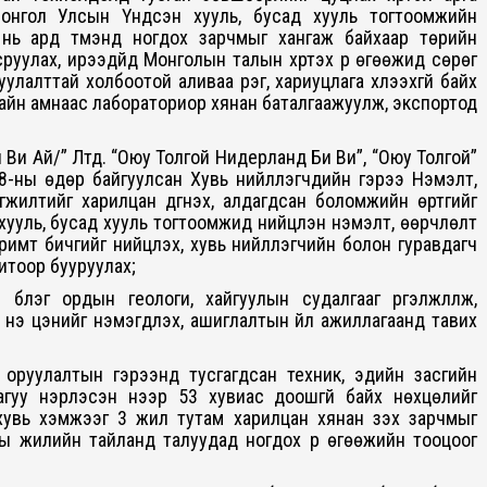
Монгол Улсын Үндсэн хууль, бусад хууль тогтоомжийн
 нь ард түмэнд ногдох зарчмыг хангаж байхаар төрийн
уулах, ирээдүйд Монголын талын хүртэх үр өгөөжид сөрөг
уулалттай холбоотой аливаа үүрэг, хариуцлага хүлээхгүй байх
рхайн амнаас лабораториор хянан баталгаажуулж, экспортод
 Ви Ай/” Лтд. “Оюу Толгой Нидерланд Би Ви”, “Оюу Толгой”
-ны өдөр байгуулсан Хувь нийлүүлэгчдийн гэрээ Нэмэлт,
гжилтийг харилцан дүгнэх, алдагдсан боломжийн өртгийг
хууль, бусад хууль тогтоомжид нийцүүлэн нэмэлт, өөрчлөлт
аримт бичгийг нийцүүлэх, хувь нийлүүлэгчийн болон гуравдагч
дитоор бууруулах;
бүлэг ордын геологи, хайгуулын судалгааг үргэлжлүүлж,
үнэ цэнийг нэмэгдүүлэх, ашиглалтын үйл ажиллагаанд тавих
 оруулалтын гэрээнд тусгагдсан техник, эдийн засгийн
гуу нэрлэсэн үнээр 53 хувиас доошгүй байх нөхцөлийг
 хувь хэмжээг 3 жил тутам харилцан хянан үзэх зарчмыг
аны жилийн тайланд талуудад ногдох үр өгөөжийн тооцоог