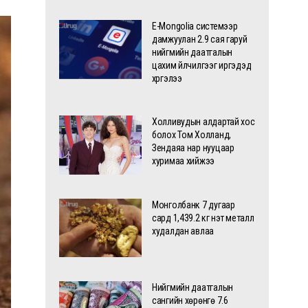
E-Mongolia системээр
дамжуулан 2.9 сая гаруй
нийгмийн даатгалын
цахим үйлчилгээг иргэдэд
хүргэлээ
Холливудын алдартай хос
болох Том Холланд,
Зендаяа нар нууцаар
хуримаа хийжээ
Монголбанк 7 дугаар
сард 1,439.2 кг үнэт металл
худалдан авлаа
Нийгмийн даатгалын
сангийн хөрөнгө 7.6