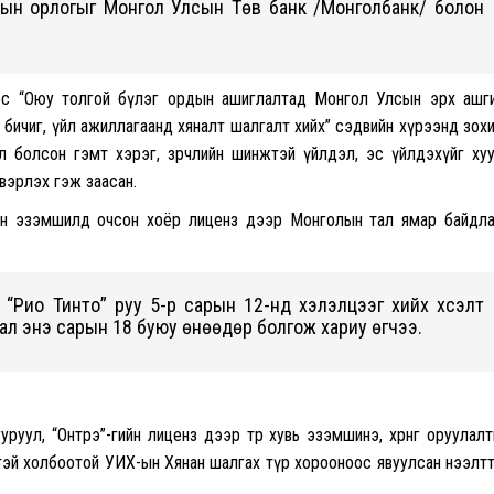
тын орлогыг Монгол Улсын Төв банк /Монголбанк/ болон
ос “Оюу толгой бүлэг ордын ашиглалтад Монгол Улсын эрх ашг
т бичиг, үйл ажиллагаанд хяналт шалгалт хийх” сэдвийн хүрээнд зох
л болсон гэмт хэрэг, зөрчлийн шинжтэй үйлдэл, эс үйлдэхүйг ху
вэрлэх гэж заасан.
ийн эзэмшилд очсон хоёр лиценз дээр Монголын тал ямар байдл
“Рио Тинто” руу 5-р сарын 12-нд хэлэлцээг хийх хүсэлт
тал энэ сарын 18 буюу өнөөдөр болгож хариу өгчээ.
руул, “Онтрэ”-гийн лиценз дээр төр хувь эзэмшинэ, хөрөнгө оруулал
ээтэй холбоотой УИХ-ын Хянан шалгах түр хорооноос явуулсан нээлт