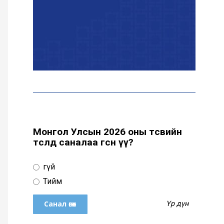
Цахим орчинд тархсан
бичлэгийн дараа
автобусны жолоочид
хариуцлага тооцжээ
ХААН Банк Ногоон нуур
орчмыг тохижуулж,
цэцэрлэгт хүрээлэн
байгуулна
Монгол Улсын 2026 оны төсвийн
төсөлд саналаа өгсөн үү?
Ховд аймагт сураггүй алга
болсон 10 настай охиныг
Үгүй
эрэн хайх ажиллагаа
үргэлжилж байна
Тийм
Үр дүн
Гадаад худалдааны бараа
эргэлт 19.4 тэрбум