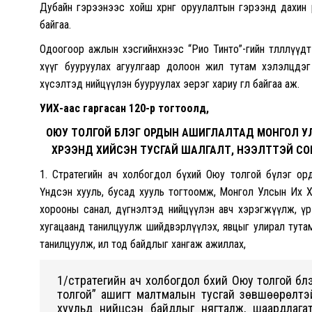
Дубайн гэрээнээс хойш хөрөнгө оруулалтын гэрээнд дахин 
байгаа.
Одоогоор ажлын хэсгийнхнээс “Рио Тинто”-гийн төлөөллүүдт
хүүг бууруулах агуулгаар долоон жил тутам хэлэлцдэг
хүсэлтэд нийцүүлэн бууруулах эерэг хариу өгөөл байгаа аж.
УИХ-аас гаргасан 120-р тогтоолд,
ОЮУ ТОЛГОЙ БҮЛЭГ ОРДЫН АШИГЛАЛТАД МОНГОЛ УЛ
ХҮРЭЭНД ХИЙСЭН ТУСГАЙ ШАЛГАЛТ, НЭЭЛТТЭЙ СО
1. Стратегийн ач холбогдол бүхий Оюу толгой бүлэг о
Үндсэн хууль, бусад хууль тогтоомж, Монгол Улсын Их Х
хорооны санал, дүгнэлтэд нийцүүлэн авч хэрэгжүүлж, 
хугацаанд танилцуулж шийдвэрлүүлэх, явцыг улирал тута
танилцуулж, ил тод байдлыг хангаж ажиллах,
1/стратегийн ач холбогдол бүхий Оюу толгой бү
толгой” ашигт малтмалын тусгай зөвшөөрөлтэй
хуульд нийцсэн байдлыг нягталж, шаардлагат