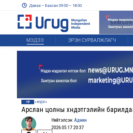
Даваа – Баасан 09:00 – 18:00
МЭДЭЭ
ЭРЭН СУРВАЛЖЛАГЧ
НҮҮР
»
МЭДЭЭ
»
Арслан цолны хүндэтгэлийн барилдаа
Нийтэлсэн:
Админ
2026.05.17 20:37