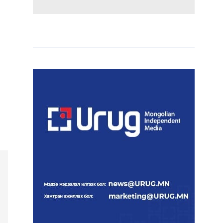
Эрдэмтэд AI ашиглан цоо
шинэ вирусүүд бүтээжээ
Ш.Шинэцэцэгийг
хохироосон гэх 2011 оны
хэргийг прокуророос
шүүхэд шилжүүлжээ
Meta компанийг 567 сая
ам.доллароор торгожээ
Шатахууны нийлүүлэлт
эрчимжиж, түгээлтийн
хүчин чадлыг нэмэгдүүлж