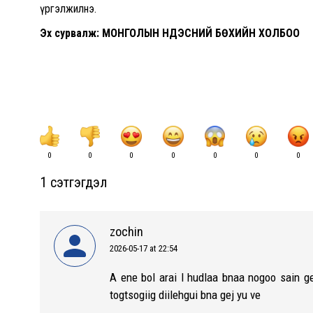
үргэлжилнэ.
Эх сурвалж: МОНГОЛЫН ҮНДЭСНИЙ БӨХИЙН ХОЛБОО
0
0
0
0
0
0
0
1 сэтгэгдэл
zochin
2026-05-17 at 22:54
says:
A ene bol arai l hudlaa bnaa nogoo sain 
togtsogiig diilehgui bna gej yu ve