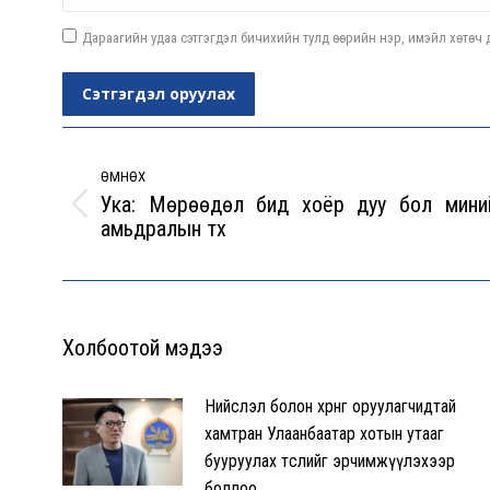
Дараагийн удаа сэтгэгдэл бичихийн тулд өөрийн нэр, имэйл хөтөч д
Сэтгэгдэл оруулах
Post
navigation
ӨМНӨХ
Ука: Мөрөөдөл бид хоёр дуу бол мини
Previous
амьдралын түүх
post:
Холбоотой мэдээ
Нийслэл болон хөрөнгө оруулагчидтай
хамтран Улаанбаатар хотын утааг
бууруулах төслийг эрчимжүүлэхээр
боллоо