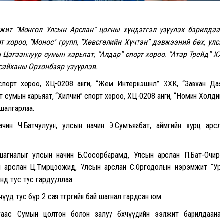
мжит “Монгол Улсын Арслан” цолны хүндэтгэл үзүүлэх барилда
т хороо, “Монос” групп, “Хөвсгөлийн Хүчтэн” дэвжээний бөх, ул
агааннуур сумын харьяат, “Алдар” спорт хороо, “Атар Трейд” Х
рсайханы Орхонбаяр үзүүрлэв.
 спорт хороо, ХЦ-0208 анги, “Жем Интернэшнл” ХХК, “Завхан Да
т сумын харьяат, “Хилчин” спорт хороо, ХЦ-0208 анги, “Номин Холди
 шалгарлаа.
начин Ч.Батчулуун, улсын начин Э.Сумъяабат, аймгийн хурц арс
 шагналыг улсын начин Б.Сосорбарамд, Улсын арслан П.Бат-Очи
н арслан Ц.Төмөрцоожид, Улсын арслан С.Оргодолын нэрэмжит “У
нд тус тус гардууллаа.
өхчүүд тус бүр 2 сая төгрөгийн бай шагнал гардсан юм.
гаас Сумын цолтон болон залуу бөхчүүдийн ээлжит барилдаан