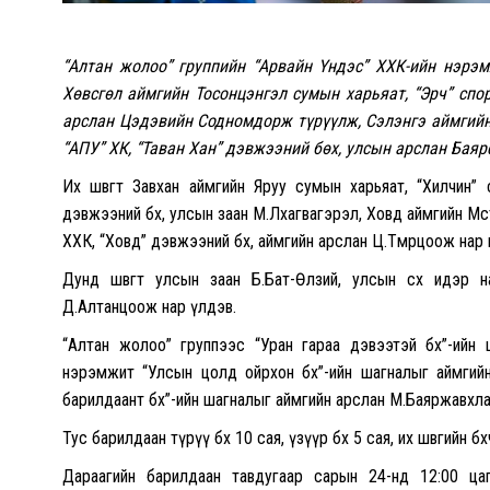
“Алтан жолоо” группийн “Арвайн Үндэс” ХХК-ийн нэрэ
Хөвсгөл аймгийн Тосонцэнгэл сумын харьяат, “Эрч” спор
арслан Цэдэвийн Содномдорж түрүүлж, Сэлэнгэ аймгийн Ц
“АПУ” ХК, “Таван Хан” дэвжээний бөх, улсын арслан Бая
Их шөвөгт Завхан аймгийн Яруу сумын харьяат, “Хилчин”
дэвжээний бөх, улсын заан М.Лхагвагэрэл, Ховд аймгийн Мөс
ХХК, “Ховд” дэвжээний бөх, аймгийн арслан Ц.Төмөрцоож нар
Дунд шөвөгт улсын заан Б.Бат-Өлзий, улсын өсөх идэр 
Д.Алтанцоож нар үлдэв.
“Алтан жолоо” группээс “Уран гараа дэвээтэй бөх”-ийн
нэрэмжит “Улсын цолд ойрхон бөх”-ийн шагналыг аймгий
барилдаант бөх”-ийн шагналыг аймгийн арслан М.Баяржавхла
Тус барилдаан түрүү бөх 10 сая, үзүүр бөх 5 сая, их шөвгийн б
Дараагийн барилдаан тавдугаар сарын 24-нд 12:00 ца