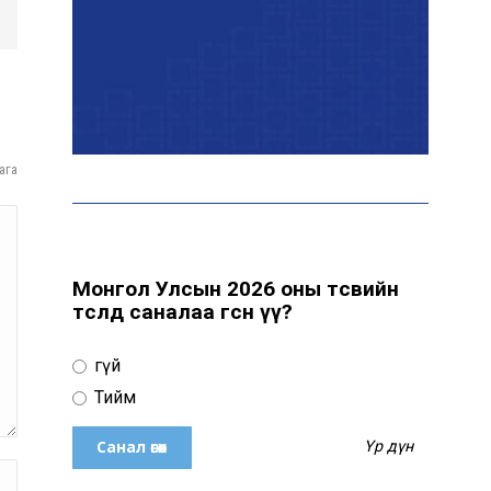
байна
“Сүхбаатар дүүрэгт
үйлдвэрлэв- 2026”
үзэсгэлэн үргэлжилж
байна
ага
Т.Ганболд: Ерөнхийлөгчийн
сонгуульд нэр дэвших
боломж бүрдвэл өрсөлдөнө
Монгол Улсын 2026 оны төсвийн
төсөлд саналаа өгсөн үү?
Цахим орчинд тархсан
Үгүй
бичлэгийн дараа
автобусны жолоочид
Тийм
хариуцлага тооцжээ
Үр дүн
ХААН Банк Ногоон нуур