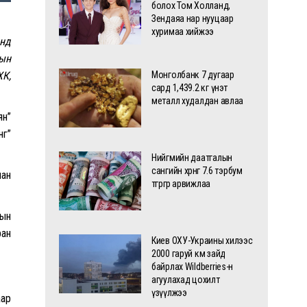
болох Том Холланд,
Зендаяа нар нууцаар
хуримаа хийжээ
анд
сын
ХК,
Монголбанк 7 дугаар
сард 1,439.2 кг үнэт
металл худалдан авлаа
ян”
нг”
Нийгмийн даатгалын
сангийн хөрөнгө 7.6 тэрбум
лан
төгрөгөөр арвижлаа
рын
ран
Киев ОХУ-Украины хилээс
2000 гаруй км зайд
байрлах Wildberries-н
агуулахад цохилт
үзүүлжээ
аар