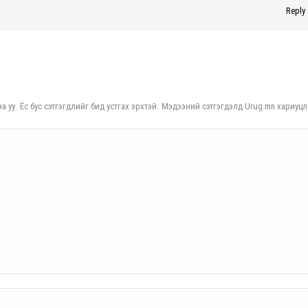
Reply
а уу. Ёс бус сэтгэгдлийг бид устгах эрхтэй. Мэдээний сэтгэгдэлд Urug.mn хариуцл