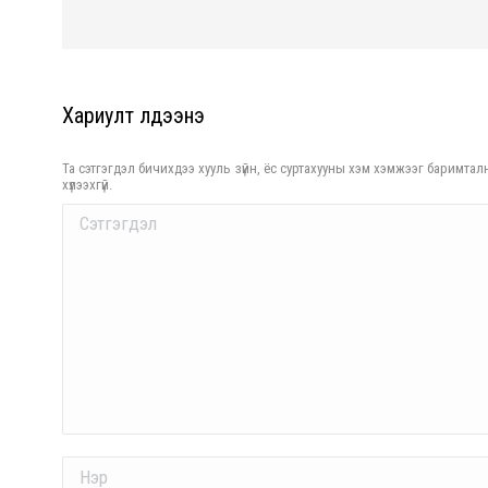
Хариулт үлдээнэ үү
Та сэтгэгдэл бичихдээ хууль зүйн, ёс суртахууны хэм хэмжээг баримталн
хүлээхгүй.
Comment
Name *