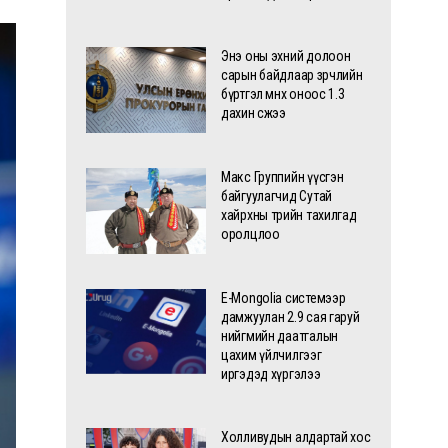
Энэ оны эхний долоон
сарын байдлаар зөрчлийн
бүртгэл өмнөх оноос 1.3
дахин өсжээ
Макс Группийн үүсгэн
байгуулагчид Сутай
хайрхны төрийн тахилгад
оролцлоо
E-Mongolia системээр
дамжуулан 2.9 сая гаруй
нийгмийн даатгалын
цахим үйлчилгээг
иргэдэд хүргэлээ
Холливудын алдартай хос