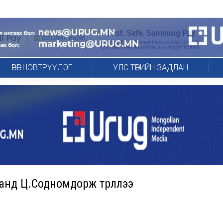
ӨРӨГ НЭВТРҮҮЛЭГ
УЛС ТӨРИЙН ЗАДЛАН
нд Ц.Содномдорж түрүүллээ