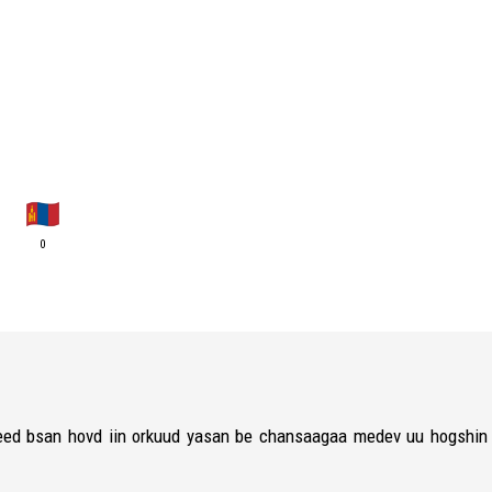
0
geed bsan hovd iin orkuud yasan be chansaagaa medev uu hogshin