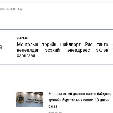
ээр хадгална уу.
ДАРААХ
Монголын төрийн шийдвэрт Рио тинто
й
нөлөөлдөг эсэхийг өнөөдрөөс эхлэн
Next
харцгаая
post:
Энэ оны эхний долоон сарын байдлаар
зөрчлийн бүртгэл өмнөх оноос 1.3 дахин
өсжээ
2026-08-07