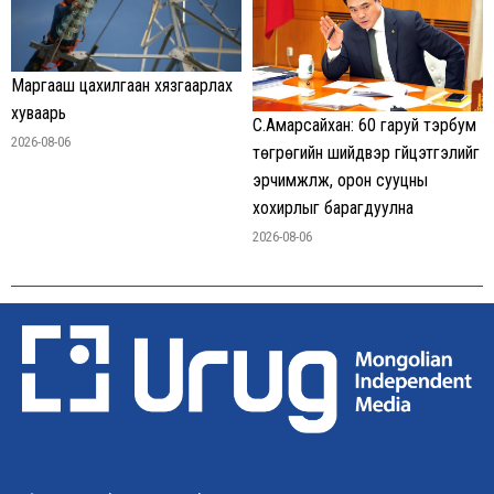
Маргааш цахилгаан хязгаарлах
хуваарь
С.Амарсайхан: 60 гаруй тэрбум
2026-08-06
төгрөгийн шийдвэр гүйцэтгэлийг
эрчимжүүлж, орон сууцны
хохирлыг барагдуулна
2026-08-06