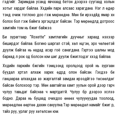
гэдгийг. Заримдаа усанд явчхаад бетон дээрээ суугаад холын
хотыг хардаг байлаа. Хүүхдийн парк алсаас харагдана. Нэг л өдөр
тэнд очиж тоглоно доо гэж мөрөөднө. Мөн би ирээдүйд ямар хүн
болох бол гэж байнга эргэцүүлдэг байсан. Тэр
мөрөөдлүүд дотроос
хамгийн том нь бүжиг байжээ.
Би зурагтаар “Roxette” хамтлагийн дуучныг хараад үнэхээр
биширдэг байлаа. Богино шаргал үстэй, хөл нүцгэн, эрх чөлөөтэй
дуулж байгаа нь надад асар гоё санагдана. Гэртээ шалны мод
бариад л рок од болсон юм шиг дуулж бүжиглэдэг хүүхэд байлаа.
Хүүхдийн паркийн бүжгийн тэмцээнд оролцоод орой нь зургаан
буудал хүртэл алхаж харих өдрүүд олон байсан. Гэхдээ би
ганцаараа алхахдаа аз жаргалтай замдаа ирээдүйгээ төсөөлдөг
байсан болохоор тэр. Мөн аавтайгаа хамт уулын орой дээр гарч
чулуу тавьдаг байснаа ч мартдаггүй. Чулуу бүр дээрээ хүслээ
бодно. Дараа нь буцаад очихдоо өнөөх чулуунуудаа тоолоод,
мөрөөдлөө өөртөө дахин сануулна.Тэр мөрөөдөл намайг бүжиг рүү,
тайз руу, урлаг руу хөтөлсөн юм.