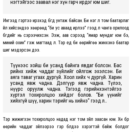
нэгтэйгээс заавал нэг хүн гарч ирдэг юм шиг.
Ингээд гэртээ ирэхэд бүгд унтаж байсан. Би нэг л том баатарлаг
үйл хийсэндээ хөөрөөд “би ус аваад ирлээ” гээд л чанга орилоод
бүгдийг нь сэрээчихсэн. Ээж, аав сэрээд “ямар мундаг юм бэ,
миний охин” гэж магтаад л. Тэр үед би өөрийгөө жинхэнэ баатар
шиг мэдэрсэн дээ.
Түүнээс хойш би усанд байнга явдаг болсон. Бас
өөрийнхөө хийж чаддаг зүйлийг ойлгож эхэлсэн. Би
аяга таваг угаах дургүй. Хоол хийх ч дургүй. Харин
усанд явж чадна. Дэлгүүр явж чадна. Түлээ,
нүүрс оруулж чадна. Тэгээд гэрийнхэнтэйгээ
хүртэл тохиролцоо хийдэг болов. “Би үүнийг
хийхгүй шүү, харин тэрийг нь хийнэ” гээд л..
Тэр жижигхэн тохиролцоо надад нэг том зүйл заасан юм. Хүн бүр
өөрийн чаддаг зүйлээрээ гэр бүлдээ хэрэгтэй байж болдог