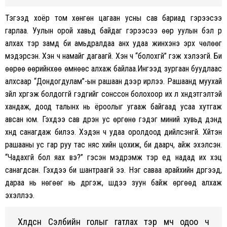
Тэгээд хоёр том хөнгөн цагаан усны сав бариад гэрээсээ
гарлаа. Уулын орой хавьд байдаг гэрээсээ өөр уулын бэл рүү
алхах тэр замд би амьдралдаа анх удаа жинхэнэ эрх чөлөөг
мэдэрсэн. Хэн ч намайг дагаагүй. Хэн ч “болохгүй” гэж хэлээгүй. Би
өөрөө өөрийнхөө өмнөөс алхаж байлаа.Ингээд зургаан буудлаас
алхсаар “Дондогдулам”-ын рашаан дээр ирлээ. Рашаанд муухай
зүйл хүргэж болдоггүй гэдгийг сонссон болохоор их л хүндэтгэлтэй
хандаж, доод талынх нь ёроолыг угааж байгаад усаа хутгаж
авсан юм. Гэхдээ сав дүүрэн ус өргөнө гэдэг миний хувьд дэндүү
хүнд санагдаж билээ. Хэдэн ч удаа оролдоод дийлсэнгүй. Хүйтэн
рашааны ус гар руу тас няс хийн цохиж, би даарч, айж эхэлсэн.
“Чадахгүй бол яах вэ?” гэсэн мэдрэмж тэр үед надад их хэцүү
санагдсан. Гэхдээ би шантраагүй ээ. Нэг саваа арайхийн дүүргээд,
дараа нь нөгөөг нь дүүргэж, шүдээ зуун байж өргөөд алхаж
эхэллээ.
Хөлдсөн Сэлбийн голыг гатлах тэр мөч одоо ч