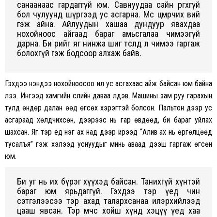
санаанаас гардаггүй юм. Савнуудаа сайн
өргөхгүй
бол чулуунд шүргээд ус асгарна. Мөс цөмөрчих вий
гэж айна. Айлуудын хашаа
дундуур явахдаа
нохойноос айгаад бараг амьсгалаа чимээгүй
дарна. Би өөрийгөө яг нинжа шиг төсөөлөөд л чимээ гаргаж
болохгүй гэж бодсоор алхаж байв.
Гэхдээ үнэндээ нохойноосоо илүү ус асгахаас айж байсан юм байна
лээ. Ингээд хамгийн
сүүлийн даваа үлдэв. Машины зам руу гарахын
тулд өндөр далан өөд өгсөх хэрэгтэй болсон.
Пальтон дээр ус
асгараад хөлдчихсөн, дээрээс нь гар өвдөөд, би бараг уйлах
шахсан. Яг тэр үед нэг ах над дээр ирээд “Алив ах нь өргөлцөөд
тусалъя” гэж хэлээд уснуудыг минь аваад
дээш гаргаж өгсөн
юм.
Би уг нь их бүрэг хүүхэд байсан. Танихгүй хүнтэй
бараг юм ярьдаггүй. Гэхдээ тэр үед чин
сэтгэлээсээ тэр ахад талархсанаа илэрхийлээд
цааш явсан. Тэр мөчөөс хойш хүнд хэцүү үед хаа