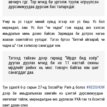
авчирч өгдөг. Тэр мөчид би үргэлж туулж өнгөрүүлсэн
дурсамжуудаа дурсаж бас
талархдаг.
Учир нь ус гэдэг миний хувьд зүгээр нэг ус биш. Ус бол
мөрөөдөл, зам. Ус бол “чи чадна” гэж надад анх хэлсэн
амьдралын минь дохио байсан. Заримдаа би дотроо нөгөө
жаахан охинтойгоо уулздаг. Тэгэх бүртээ “битгий айгаарай, чи
чадна шүү” гэж хэлмээр санагддаг юм.
Тэгээд тайзан дээр гараад “Мөрөөдөл бид хоёр”
дуугаа дуулах мөчид би өнөөх 11 настай охины
мөрөөдлийг өөрийнх нь өмнөөс тэвэрч байгаа юм шиг
санагддаг даа.
Тун удахгүй 6-р сарын 27-нд SocialPay Park-д болох
#REDSHOW
дээр би амьдралынхаа хамгийн үнэ цэнтэй дурсамжуудын
зангилааг тайлж, мөрөөдөлдөө анх дурласан УКА-гаа та бүхэнтэй
хамт дахин олно.