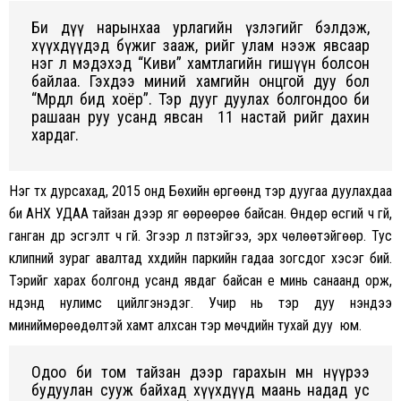
Би дүү нарынхаа урлагийн үзлэгийг бэлдэж,
хүүхдүүдэд бүжиг зааж, өөрийгөө улам нээж явсаар
нэг л мэдэхэд “Киви” хамтлагийн гишүүн болсон
байлаа. Гэхдээ миний хамгийн онцгой дуу бол
“Мөрөөдөл бид хоёр”. Тэр дууг дуулах болгондоо би
рашаан руу усанд явсан 11 настай өөрийгөө дахин
хардаг.
Нэг түүх дурсахад, 2015 онд Бөхийн өргөөнд тэр дуугаа дуулахдаа
би АНХ УДАА тайзан дээр яг өөрөөрөө байсан. Өндөр өсгий ч үгүй,
ганган дүр эсгэлт ч үгүй. Зүгээр л пүүзтэйгээ, эрх чөлөөтэйгөөр. Тус
клипний зураг авалтад хүүхдийн паркийн гадаа зогсдог хэсэг бий.
Тэрийг харах болгонд усанд явдаг байсан үе минь санаанд орж,
нүдэнд нулимс цийлгэнэдэг. Учир нь тэр дуу үнэндээ
миниймөрөөдөлтэй хамт алхсан тэр мөчүүдийн тухай дуу юм.
Одоо би том тайзан дээр гарахын өмнө нүүрээ
будуулан сууж байхад хүүхдүүд маань надад ус