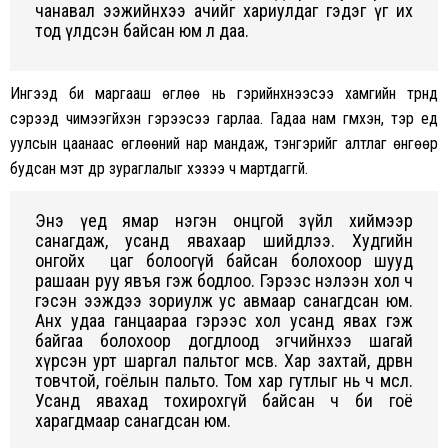
чанавал ээжийнхээ ачийг хариулдаг гэдэг үг их
тод үлдсэн байсан юм л даа.
Ингээд би маргааш өглөө нь гэрийнхнээсээ хамгийн түрүүнд
сэрээд чимээгүйхэн гэрээсээ гарлаа. Гадаа нам гүмхэн, тэр үед
уулсын цаанаас өглөөний нар мандаж, тэнгэрийг алтлаг өнгөөр
будсан мэт дүр зураглалыг хэзээ ч мартдаггүй.
Энэ үед ямар нэгэн онцгой зүйл хиймээр
санагдаж, усанд явахаар шийдлээ. Худгийн
онгойх цаг болоогүй байсан болохоор шууд
рашаан руу явъя гэж бодлоо. Гэрээс нэлээн хол ч
гэсэн ээждээ зориулж ус авмаар санагдсан юм.
Анх удаа ганцаараа гэрээс хол усанд явах гэж
байгаа болохоор догдлоод эгчийнхээ шагай
хүрсэн урт шаргал пальтог өмсөв. Хар захтай, дөрвөн
товчтой, гоёлын пальто. Том хар гутлыг нь ч өмслөө.
Усанд явахад тохирохгүй байсан ч би гоё
харагдмаар санагдсан юм.