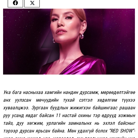
Share
Share
on
on
Facebook
Twitter
Ука бага насныхаа хамгийн нандин дурсамж, мөрөөдөлтэйгөө
анх уулзсан мөчүүдийн тухай сэтгэл хөдөлгөм түүхээ
хуваалцжээ. Зургаан буудлын жижигхэн байшингаас рашаан
руу усанд явдаг байсан 11 настай охины тэр өдрүүд хожмын
тайз, дуу хөгжим, урлагийн замналынх нь эхлэл байсныг
тэрээр дурсан ярьсан байна. Мөн удахгүй болох “RED SHOW”-