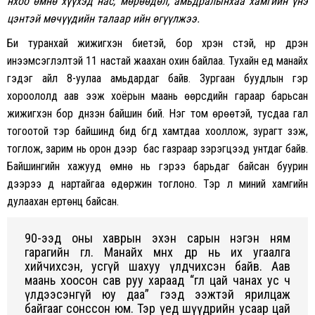
нхоо өмнө хүүхэд нас, мөрөөдөл, амьдралынхаа хамгийн үнэ
цэнтэй мөчүүдийн талаар ийн өгүүлжээ.
Би туранхай жижигхэн биетэй, бор хүрэн үстэй, нүүр дүүрэн
инээмсэглэлтэй 11 настай жаахан охин байлаа. Тухайн үед манайх
гэдэг айл 8-уулаа амьдардаг байв. Зургаан буудлын гэр
хороололд аав ээж хоёрын маань өөрсдийн гараар барьсан
жижигхэн бор дүнзэн байшин бий. Нэг том өрөөтэй, тусдаа гал
тогоотой тэр байшинд бид бүгд хамтдаа хооллож, зурагт үзэж,
тоглож, зарим нь орон дээр бас газраар зэрэгцээд унтдаг байв.
Байшингийн хажууд өмнө нь гэрээ барьдаг байсан буурин
дээрээ дүү нартайгаа өдөржин тоглоно. Тэр л миний хамгийн
дулаахан ертөнц байсан.
90-ээд оны хаврын эхэн сарын нэгэн ням
гарагийн өглөө. Манайх өмнөх өдөр нь их угаалга
хийчихсэн, усгүй шахуу үлдчихсэн байв. Аав
маань хоосон сав руу хараад “өглөө цай чанах ус ч
үлдээсэнгүй юу даа” гээд ээжтэй ярилцаж
байгааг сонссон юм. Тэр үед шүүдрийн усаар цай