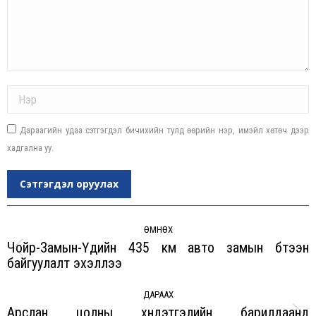
Name *
Дараагийн удаа сэтгэгдэл бичихийн тулд өөрийн нэр, имэйл хөтөч дээр
хадгална уу.
Сэтгэгдэл оруулах
Post
navigation
ӨМНӨХ
Чойр-Замын-Үүдийн 435 км авто замын бүтээн
Previous
байгуулалт эхэллээ
post:
ДАРААХ
Арслан цолны хүндэтгэлийн барилдаанд