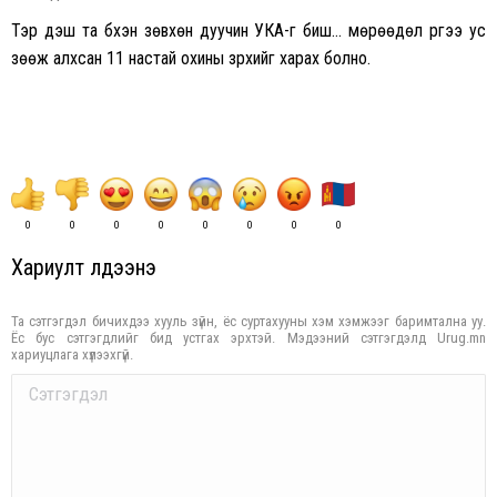
Тэр үдэш та бүхэн зөвхөн дуучин УКА-г биш…
мөрөөдөл рүүгээ ус
зөөж алхсан 11 настай охины зүрхийг харах болно.
0
0
0
0
0
0
0
0
Хариулт үлдээнэ үү
Та сэтгэгдэл бичихдээ хууль зүйн, ёс суртахууны хэм хэмжээг баримтална уу.
Ёс бус сэтгэгдлийг бид устгах эрхтэй. Мэдээний сэтгэгдэлд Urug.mn
хариуцлага хүлээхгүй.
Comment