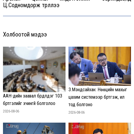
Next
Ц.Содномдорж түрүүллээ
post:
Холбоотой мэдээ
З.Мэндсайхан: Нөөцийн махыг
ААН-үүдийн заавал бүрдүүлдэг 103
цахим системээр бүртгэж, ил
бүртгэлийг хүчингүй болголоо
тод болгоно
2026-08-06
2026-08-06