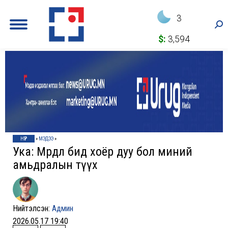
3
Sea
$:
3,594
НҮҮР
»
МЭДЭЭ
»
Ука: Мөрөөдөл бид хоёр дуу бол миний
амьдралын түүх
Нийтэлсэн:
Админ
2026.05.17 19:40