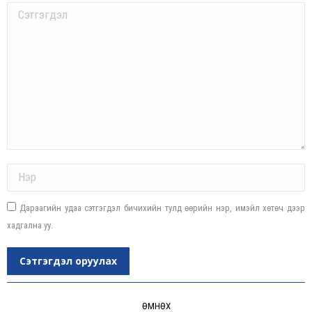
Comment
Name *
Дараагийн удаа сэтгэгдэл бичихийн тулд өөрийн нэр, имэйл хөтөч дээр
хадгална уу.
Сэтгэгдэл оруулах
Post
navigation
ӨМНӨХ