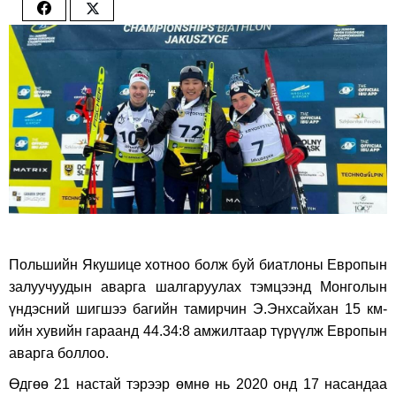
Share
Share
on
on
Facebook
Twitter
Польшийн Якушице хотноо болж буй биатлоны Европын
залуучуудын аварга шалгаруулах тэмцээнд Монголын
үндэсний шигшээ багийн тамирчин Э.Энхсайхан 15 км-
ийн хувийн гараанд 44.34:8 амжилтаар түрүүлж Европын
аварга боллоо.
Өдгөө 21 настай тэрээр өмнө нь 2020 онд 17 насандаа