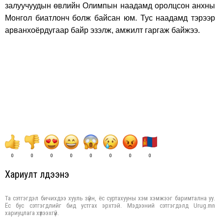
залуучуудын өвлийн Олимпын наадамд оролцсон анхны
Монгол биатлонч болж байсан юм. Тус наадамд тэрээр
арванхоёрдугаар байр эзэлж, амжилт гаргаж байжээ.
0
0
0
0
0
0
0
0
Хариулт үлдээнэ үү
Та сэтгэгдэл бичихдээ хууль зүйн, ёс суртахууны хэм хэмжээг баримтална уу.
Ёс бус сэтгэгдлийг бид устгах эрхтэй. Мэдээний сэтгэгдэлд Urug.mn
хариуцлага хүлээхгүй.