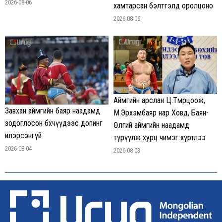
2026-08-06
хамтарсан бэлтгэлд оролцоно
2026-08-06
Аймгийн арслан Ц.Төмөрцоож,
Завхан аймгийн баяр наадамд
М.Эрхэмбаяр нар Ховд, Баян-
зодоглосон бөхчүүдээс допинг
Өлгий аймгийн наадамд
илэрсэнгүй
түрүүлж хурц чимэг хүртлээ
2026-08-04
2026-08-03