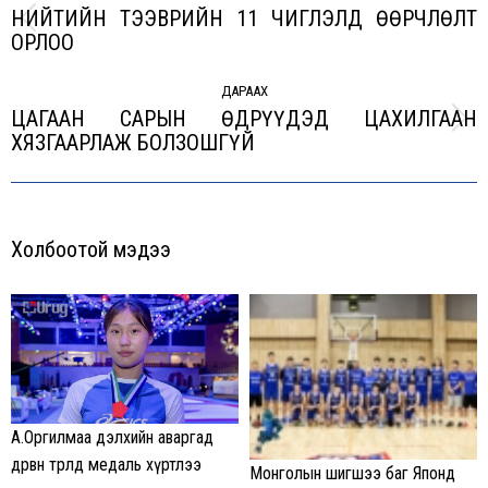
НИЙТИЙН ТЭЭВРИЙН 11 ЧИГЛЭЛД ӨӨРЧЛӨЛТ
Previous
ОРЛОО
post:
ДАРААХ
ЦАГААН САРЫН ӨДРҮҮДЭД ЦАХИЛГААН
Next
ХЯЗГААРЛАЖ БОЛЗОШГҮЙ
post:
Холбоотой мэдээ
А.Оргилмаа дэлхийн аваргад
дөрвөн төрөлд медаль хүртлээ
Монголын шигшээ баг Японд