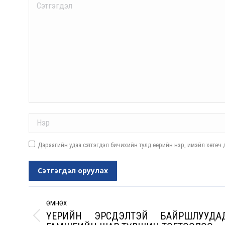
Comment
Name *
Дараагийн удаа сэтгэгдэл бичихийн тулд өөрийн нэр, имэйл хөтөч д
Сэтгэгдэл оруулах
Post
navigation
ӨМНӨХ
ҮЕРИЙН ЭРСДЭЛТЭЙ БАЙРШЛУУДА
Previous