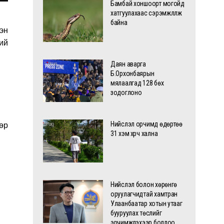
Бамбай хоншоорт могойд
хатгуулахаас сэрэмжлүүлж
байна
эн
ий
Даян аварга
Б.Орхонбаярын
мялаалгад 128 бөх
зодоглоно
Нийслэл орчимд өдөртөө
өр
31 хэм хүрч хална
Нийслэл болон хөрөнгө
оруулагчидтай хамтран
Улаанбаатар хотын утааг
бууруулах төслийг
эрчимжүүлэхээр боллоо