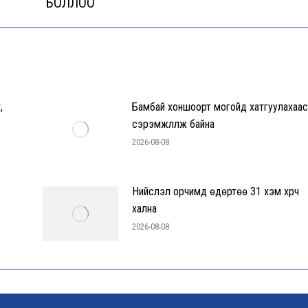
БОЛЛОО
post:
,
Бамбай хоншоорт могойд хатгуулахаас
сэрэмжлүүлж байна
2026-08-08
Нийслэл орчимд өдөртөө 31 хэм хүрч
хална
2026-08-08