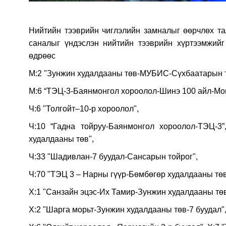
Нийтийн тээврийн чиглэлийн замналыг өөрчлөх та
саналыг үндэслэн нийтийн тээврийн хүртээмжийг
өдрөөс
М:2 "Зунжин худалдааны төв-МУБИС-Сүхбаатарын 
М:6 “ТЭЦ-3-Баянмонгол хороолол-Шинэ 100 айл-Мон
Ч:6 "Толгойт–10-р хороолол",
Ч:10 “Гадна тойруу-Баянмонгол хороолол-ТЭЦ-3”,
худалдааны төв",
Ч:33 "Шадивлан-7 буудал-Сансарын тойрог",
Ч:70 "ТЭЦ 3 – Нарны гүүр-Бөмбөгөр худалдааны төв
Х:1 "Санзайн эцэс-Их Тамир-Зунжин худалдааны төв
Х:2 "Шарга морьт-Зунжин худалдааны төв-7 буудал"