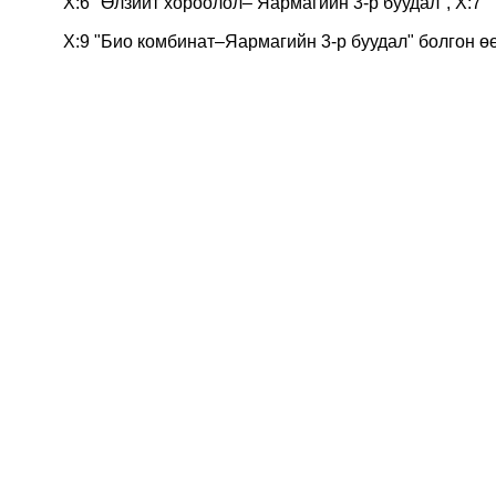
Х:6 "Өлзийт хороолол– Яармагийн 3-р буудал", Х:7
Х:9 "Био комбинат–Яармагийн 3-р буудал" болгон ө