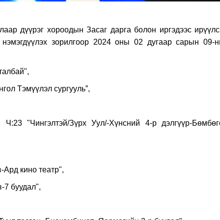
лаар дүүрэг хороодын Засаг дарга болон иргэдээс ирүүлс
 нэмэгдүүлэх зорилгоор 2024 оны 02 дугаар сарын 09-н
талбай",
гол Тэмүүлэл сургууль”,
 Ч:23 "Чингэлтэй/Зүрх Уул/-Хүнсний 4-р дэлгүүр-Бөмбөг
-Ард кино театр",
-7 буудал",
,