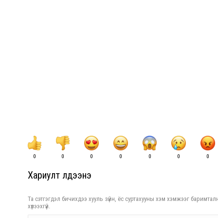
0
0
0
0
0
0
0
Хариулт үлдээнэ үү
Та сэтгэгдэл бичихдээ хууль зүйн, ёс суртахууны хэм хэмжээг баримталн
хүлээхгүй.