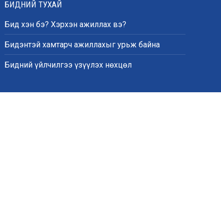
БИДНИЙ ТУХАЙ
Бид хэн бэ? Хэрхэн ажиллах вэ?
Бидэнтэй хамтарч ажиллахыг урьж байна
Бидний үйлчилгээ үзүүлэх нөхцөл