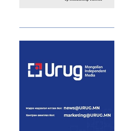
Энэ оны эхний долоон
сарын байдлаар зөрчлийн
бүртгэл өмнөх оноос 1.3
дахин өсжээ
Макс Группийн үүсгэн
байгуулагчид Сутай
хайрхны төрийн тахилгад
оролцлоо
E-Mongolia системээр
дамжуулан 2.9 сая гаруй
нийгмийн даатгалын
цахим үйлчилгээг иргэдэд
хүргэлээ
Холливудын алдартай хос