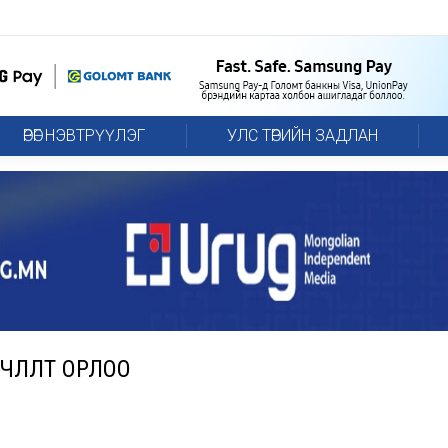
ӨРӨГ НЭВТРҮҮЛЭГ
УЛС ТӨРИЙН ЗАДЛАН
ЧЛӨЛТ ОРЛОО