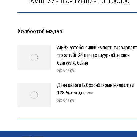
ГАМШГИЙН ШАР ТҮВШИН ТОГТООЛОО
post:
Холбоотой мэдээ
Аи-92 автобензиний импорт, тээвэрлэлт
түгээлтийг 24 цагаар шуурхай зохион
байгуулж байна
2026-08-08
Даян аварга Б.Орхонбаярын мялаалгад
128 бөх зодоглоно
2026-08-08