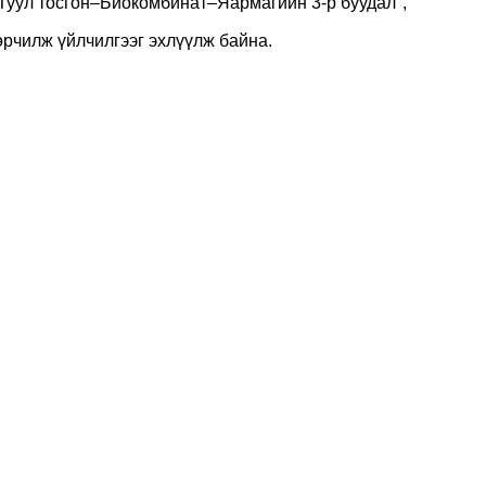
 "Туул тосгон–Биокомбинат–Яармагийн 3-р буудал",
өрчилж үйлчилгээг эхлүүлж байна.