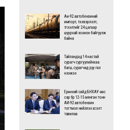
Аи-92 автобензиний
импорт, тээвэрлэлт,
түгээлтийг 24 цагаар
шуурхай зохион байгуулж
байна
Тайландад 14 настай
сурагч сургуулийнхаа
багш, сурагчид руу гал
нээжээ
Ерөнхий сайд БНХАУ-аас
сар бүр 12-15 мянган тонн
АИ-92 автобензин
тогтмол нийлүүлэх хүсэлт
тавилаа