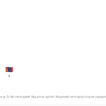
0
а уу. Ёс бус сэтгэгдлийг бид устгах эрхтэй. Мэдээний сэтгэгдэлд Urug.mn хариуцл