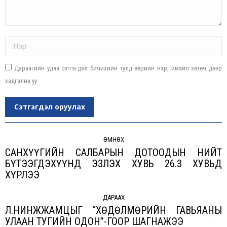
Name *
Дараагийн удаа сэтгэгдэл бичихийн тулд өөрийн нэр, имэйл хөтөч дээр
хадгална уу.
Сэтгэгдэл оруулах
Post
navigation
ӨМНӨХ
САНХҮҮГИЙН САЛБАРЫН ДОТООДЫН НИЙТ
БҮТЭЭГДЭХҮҮНД ЭЗЛЭХ ХУВЬ 26.3 ХУВЬД
Previous
ХҮРЛЭЭ
post:
ДАРААХ
Л.НИНЖЖАМЦЫГ “ХӨДӨЛМӨРИЙН ГАВЬЯАНЫ
Next
УЛААН ТУГИЙН ОДОН”-ГООР ШАГНАЖЭЭ