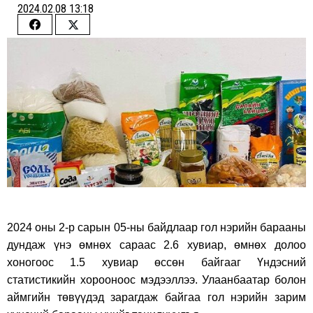
2024.02.08 13:18
Share
Share
on
on
Facebook
Twitter
2024 оны 2-р сарын 05-ны байдлаар гол нэрийн барааны
дундаж үнэ өмнөх сараас 2.6 хувиар, өмнөх долоо
хоногоос 1.5 хувиар өссөн байгааг Үндэсний
статистикийн хорооноос мэдээллээ. Улаанбаатар болон
аймгийн төвүүдэд зарагдаж байгаа гол нэрийн зарим