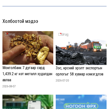
post:
Холбоотой мэдээ
Монголбанк 7 дугаар сард
Зэс, нүүрсний эрэлт экспортын
1,439.2 кг үнэт металл худалдан
орлогыг 58 хувиар нэмэгдүүлэв
авлаа
2026-07-20
2026-08-07