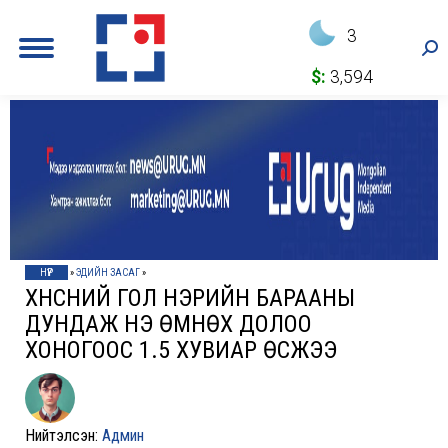
3
Sea
$:
3,594
НҮҮР
»
ЭДИЙН ЗАСАГ
»
ХҮНСНИЙ ГОЛ НЭРИЙН БАРААНЫ
ДУНДАЖ ҮНЭ ӨМНӨХ ДОЛОО
ХОНОГООС 1.5 ХУВИАР ӨСЖЭЭ
Нийтэлсэн:
Админ