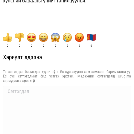
хүнсний барааны үнийг танилцуулъя.
0
0
0
0
0
0
0
0
Хариулт үлдээнэ үү
Та сэтгэгдэл бичихдээ хууль зүйн, ёс суртахууны хэм хэмжээг баримтална уу.
Ёс бус сэтгэгдлийг бид устгах эрхтэй. Мэдээний сэтгэгдэлд Urug.mn
хариуцлага хүлээхгүй.
Comment