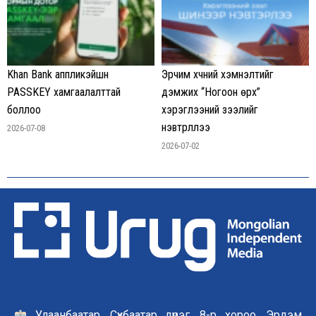
Khan Bank аппликэйшн
Эрчим хүчний хэмнэлтийг
PASSKEY хамгаалалттай
дэмжих “Ногоон өрх”
боллоо
хэрэглээний зээлийг
нэвтрүүллээ
2026-07-08
2026-07-02
Улаанбаатар, Сүхбаатар дүүрэг, 8-р хороо, Эрдэм