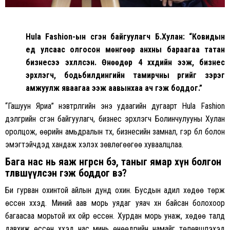
Hula Fashion-ын үүсгэн байгуулагч Б.Хулан: “Ковидын
үед улсаас олгосон мөнгөөр анхны бараагаа татан
бизнесээ эхлүүлсэн. Өнөөдөр 4 хүүхдийн ээж, бизнес
эрхлэгч, бодьбилдингийн тамирчны үүргийг зэрэг
амжуулж яваагаа ээж аавынхаа ач гэж боддог.”
“Гашуун Яриа” нэвтрүүлгийн энэ удаагийн дугаарт Hula Fashion
дэлгүүрийн үүсгэн байгуулагч, бизнес эрхлэгч Болинчулууны Хулан
оролцож, өөрийн амьдралын түүх, бизнесийн замнал, гэр бүл болон
эмэгтэйчүүдэд хандаж хэлэх зөвлөгөөгөө хуваалцлаа.
Бага нас нь яаж өнгөрсөн бэ, таныг ямар хүн болгон
төлөвшүүлсэн гэж боддог вэ?
Би гурван охинтой айлын дунд охин. Бусдын адил хөдөө төрж
өссөн хүүхэд. Миний аав морь уядаг уяач хүн байсан болохоор
багаасаа морьтой их ойр өссөн. Хурдан морь унаж, хөдөө талд
давхиж өссөн хүүхэд нас минь өнөөдрийн намайг төлөвшүүлэхэд