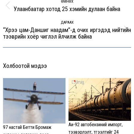
navigation
ӨМНӨХ
Улаанбаатар хотод 25 хэмийн дулаан байна
Previous
post:
ДАРААХ
“Хүрээ цам-Даншиг наадам”-д очих иргэдэд нийтийн
Next
тээврийн хоёр чиглэл үйлчилж байна
post:
Холбоотой мэдээ
Аи-92 автобензиний импорт,
97 настай Бетти Бромаж
тээвэрлэлт, түгээлтийг 24