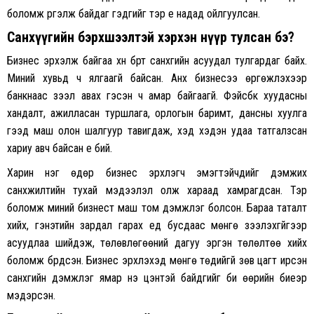
боломж үргэлж байдаг гэдгийг тэр үе надад ойлгуулсан.
Санхүүгийн бэрхшээлтэй хэрхэн нүүр тулсан бэ?
Бизнес эрхэлж байгаа хүн бүрт санхүүгийн асуудал тулгардаг байх.
Миний хувьд ч ялгаагүй байсан. Анх бизнесээ өргөжүүлэхээр
банкнаас зээл авах гэсэн ч амар байгаагүй. Фэйсбүүк хуудасны
хандалт, ажилласан туршлага, орлогын баримт, дансны хуулга
гээд маш олон шалгуур тавигдаж, хэд хэдэн удаа татгалзсан
хариу авч байсан үе бий.
Харин нэг өдөр бизнес эрхлэгч эмэгтэйчүүдийг дэмжих
санхүүжилтийн тухай мэдээлэл олж хараад хамрагдсан. Тэр
боломж миний бизнест маш том дэмжлэг болсон. Бараа таталт
хийх, гэнэтийн зардал гарах үед бусдаас мөнгө зээлэхгүйгээр
асуудлаа шийдэж, төлөвлөгөөний дагуу эргэн төлөлтөө хийх
боломж бүрдсэн. Бизнес эрхлэхэд мөнгө төдийгүй зөв цагт ирсэн
санхүүгийн дэмжлэг ямар үнэ цэнтэй байдгийг би өөрийн биеэр
мэдэрсэн.