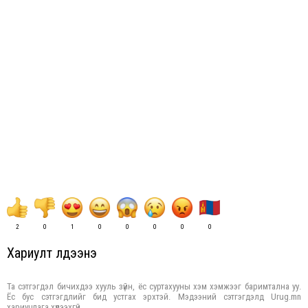
2
0
1
0
0
0
0
0
Хариулт үлдээнэ үү
Та сэтгэгдэл бичихдээ хууль зүйн, ёс суртахууны хэм хэмжээг баримтална уу.
Ёс бус сэтгэгдлийг бид устгах эрхтэй. Мэдээний сэтгэгдэлд Urug.mn
хариуцлага хүлээхгүй.