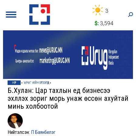
3
Sea
$:
3,594
НҮҮР
»
`ӨРӨГ`-ИЙН БҮТЭЭЛҮҮД
»
Б.Хулан: Цар тахлын үед бизнесээ
эхлүүлэх зориг морь унаж өссөн ахуйтай
минь холбоотой
Нийтэлсэн:
П Баянбилэг