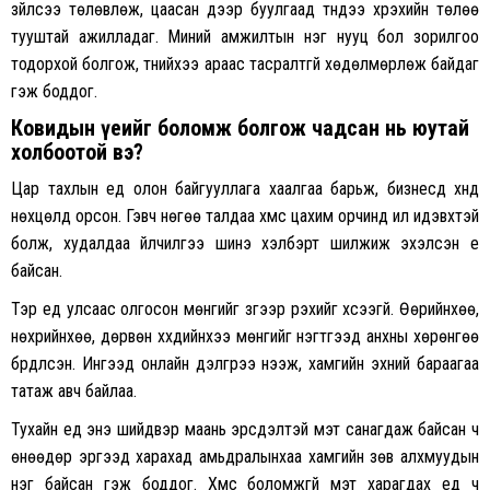
зүйлсээ төлөвлөж, цаасан дээр буулгаад түүндээ хүрэхийн төлөө
тууштай ажилладаг. Миний амжилтын нэг нууц бол зорилгоо
тодорхой болгож, түүнийхээ араас тасралтгүй хөдөлмөрлөж байдаг
гэж боддог.
Ковидын үеийг боломж болгож чадсан нь юутай
холбоотой вэ?
Цар тахлын үед олон байгууллага хаалгаа барьж, бизнесүүд хүнд
нөхцөлд орсон. Гэвч нөгөө талдаа хүмүүс цахим орчинд илүү идэвхтэй
болж, худалдаа үйлчилгээ шинэ хэлбэрт шилжиж эхэлсэн үе
байсан.
Тэр үед улсаас олгосон мөнгийг зүгээр үрэхийг хүсээгүй. Өөрийнхөө,
нөхрийнхөө, дөрвөн хүүхдийнхээ мөнгийг нэгтгээд анхны хөрөнгөө
бүрдүүлсэн. Ингээд онлайн дэлгүүрээ нээж, хамгийн эхний бараагаа
татаж авч байлаа.
Тухайн үед энэ шийдвэр маань эрсдэлтэй мэт санагдаж байсан ч
өнөөдөр эргээд харахад амьдралынхаа хамгийн зөв алхмуудын
нэг байсан гэж боддог. Хүмүүс боломжгүй мэт харагдах үед ч