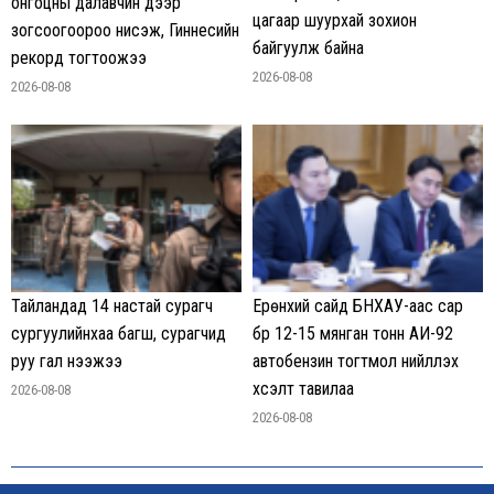
онгоцны далавчин дээр
цагаар шуурхай зохион
зогсоогоороо нисэж, Гиннесийн
байгуулж байна
рекорд тогтоожээ
2026-08-08
2026-08-08
Тайландад 14 настай сурагч
Ерөнхий сайд БНХАУ-аас сар
сургуулийнхаа багш, сурагчид
бүр 12-15 мянган тонн АИ-92
руу гал нээжээ
автобензин тогтмол нийлүүлэх
хүсэлт тавилаа
2026-08-08
2026-08-08