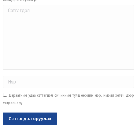
Comment
Name *
Дараагийн удаа сэтгэгдэл бичихийн тулд өөрийн нэр, имэйл хөтөч дээр
хадгална уу.
Сэтгэгдэл оруулах
Post