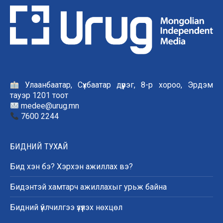
Улаанбаатар, Сүхбаатар дүүрэг, 8-р хороо, Эрдэм
тауэр 1201 тоот
medee@urug.mn
7600 2244
БИДНИЙ ТУХАЙ
Бид хэн бэ? Хэрхэн ажиллах вэ?
Бидэнтэй хамтарч ажиллахыг урьж байна
Бидний үйлчилгээ үзүүлэх нөхцөл