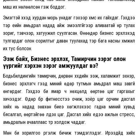
маш их нөлөөлсөн гэж боддог.
Эмэгтэй хүүхэд хурдан морь унадаг гэхээр хүмүүс их гайхдаг. Гэхдээ
тэр үеийн амьдрал надад айж эмээлгүйгээр аливаатай нүүр тулах
зориг, тэвчээр, хатуужил суулгасан. Өнөөдөр бизнес эрхлэхэд
тулгардаг олон сорилтыг даван туулахад тэр бага насны хүмүүжил
их тус болсон.
Ээж байх, Бизнес эрхлэх, Тамирчин зэрэг олон
үүргийг хэрхэн зэрэг амжуулдаг вэ?
Бодьбилдингийн тамирчин, дөрвөн хүүхдийн ээж, халамжит эхнэр,
бизнес эрхлэгч гээд миний өдөр тутмын амьдрал маш завгүй
өнгөрдөг. Гэхдээ би ямар ч нөхцөлд өөртөө цаг гаргахыг
хичээдэг. Өдөр бүр фитнесстээ очиж, хоёр цаг орчим дасгал
хийх нь надад зөвхөн биеэ хөгжүүлэхээс гадна миний хувьд
бясалгал, өөртэйгөө үлдэх цаг. Дасгал хийх үедээ ажлын стресс,
амьдралын ачааллаас түр холдож чаддаг.
Мөн би зорилгоо үргэлж бичиж тэмдэглэдэг. Ирээдүйд хийх