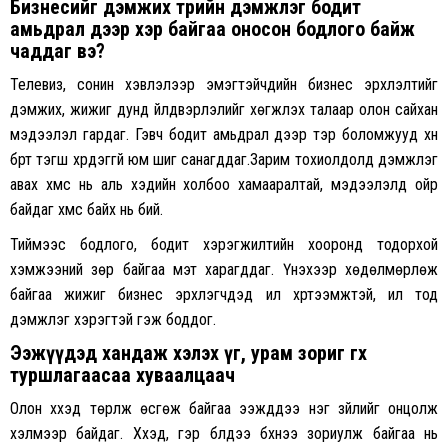
Бизнесийг дэмжих төрийн дэмжлэг бодит
амьдрал дээр хэр байгаа оносон бодлого байж
чаддаг вэ?
Телевиз, сонин хэвлэлээр эмэгтэйчүүдийн бизнес эрхлэлтийг
дэмжих, жижиг дунд үйлдвэрлэлийг хөгжүүлэх талаар олон сайхан
мэдээлэл гардаг. Гэвч бодит амьдрал дээр тэр боломжууд хүн
бүрт тэгш хүрдэггүй юм шиг санагддаг.Зарим тохиолдолд дэмжлэг
авах хүмүүс нь аль хэдийн холбоо хамааралтай, мэдээлэлд ойр
байдаг хүмүүс байх нь бий.
Тиймээс бодлого, бодит хэрэгжилтийн хооронд тодорхой
хэмжээний зөрүү байгаа мэт харагддаг. Үнэхээр хөдөлмөрлөж
байгаа жижиг бизнес эрхлэгчдэд илүү хүртээмжтэй, ил тод
дэмжлэг хэрэгтэй гэж боддог.
Ээжүүдэд хандаж хэлэх үг, урам зориг өгөх
туршлагаасаа хуваалцаач
Олон хүүхэд төрүүлж өсгөж байгаа ээжүүддээ нэг зүйлийг онцолж
хэлмээр байдаг. Хүүхэд, гэр бүлдээ бүхнээ зориулж байгаа нь