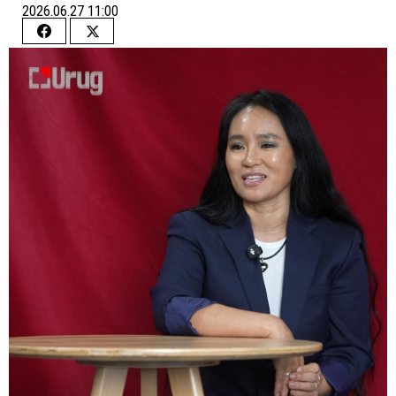
2026.06.27 11:00
Share
Share
on
on
Facebook
Twitter