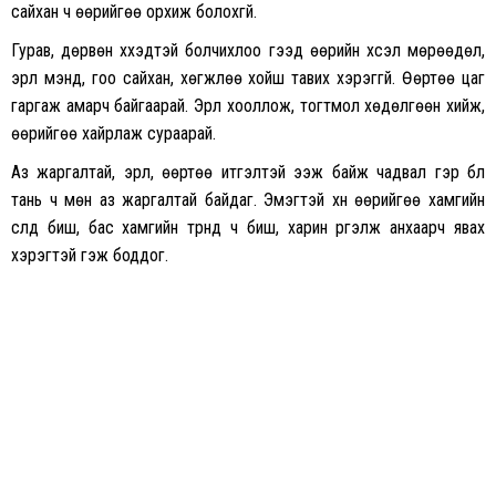
сайхан ч өөрийгөө орхиж болохгүй.
Гурав, дөрвөн хүүхэдтэй болчихлоо гээд өөрийн хүсэл мөрөөдөл,
эрүүл мэнд, гоо сайхан, хөгжлөө хойш тавих хэрэггүй. Өөртөө цаг
гаргаж амарч байгаарай. Эрүүл хооллож, тогтмол хөдөлгөөн хийж,
өөрийгөө хайрлаж сураарай.
Аз жаргалтай, эрүүл, өөртөө итгэлтэй ээж байж чадвал гэр бүл
тань ч мөн аз жаргалтай байдаг. Эмэгтэй хүн өөрийгөө хамгийн
сүүлд биш, бас хамгийн түрүүнд ч биш, харин үргэлж анхаарч явах
хэрэгтэй гэж боддог.