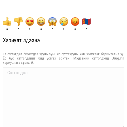
0
0
0
0
0
0
0
0
Хариулт үлдээнэ үү
Та сэтгэгдэл бичихдээ хууль зүйн, ёс суртахууны хэм хэмжээг баримтална уу.
Ёс бус сэтгэгдлийг бид устгах эрхтэй. Мэдээний сэтгэгдэлд Urug.mn
хариуцлага хүлээхгүй.
Comment