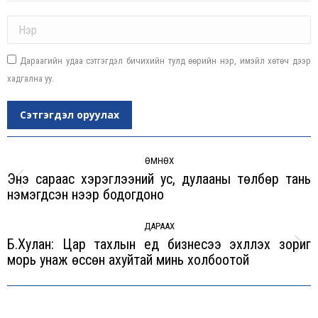
Name *
Дараагийн удаа сэтгэгдэл бичихийн тулд өөрийн нэр, имэйл хөтөч дээр
хадгална уу.
Сэтгэгдэл оруулах
Post
navigation
ӨМНӨХ
Энэ сараас хэрэглээний ус, дулааны төлбөр тань
Previous
нэмэгдсэн үнээр бодогдоно
post:
ДАРААХ
Б.Хулан: Цар тахлын үед бизнесээ эхлүүлэх зориг
Next
морь унаж өссөн ахуйтай минь холбоотой
post: