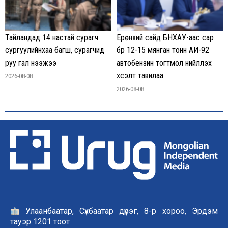
Тайландад 14 настай сурагч
Ерөнхий сайд БНХАУ-аас сар
сургуулийнхаа багш, сурагчид
бүр 12-15 мянган тонн АИ-92
руу гал нээжээ
автобензин тогтмол нийлүүлэх
хүсэлт тавилаа
2026-08-08
2026-08-08
Улаанбаатар, Сүхбаатар дүүрэг, 8-р хороо, Эрдэм
тауэр 1201 тоот