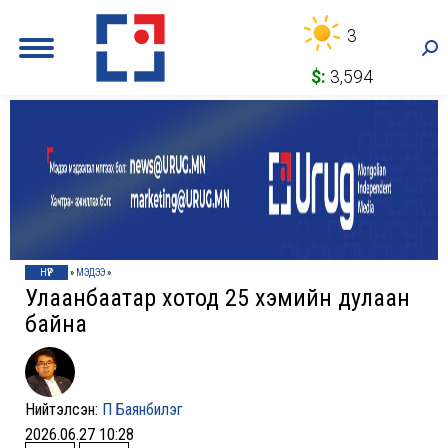
3
Sea
$:
3,594
НҮҮР
»
МЭДЭЭ
»
Улаанбаатар хотод 25 хэмийн дулаан
байна
Нийтэлсэн:
П Баянбилэг
2026.06.27 10:28