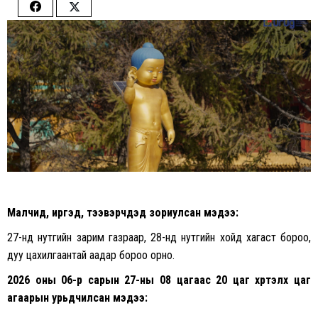
Share
Share
on
on
Facebook
Twitter
Малчид, иргэд, тээвэрчдэд зориулсан мэдээ:
27-нд нутгийн зарим газраар, 28-нд нутгийн хойд хагаст бороо,
дуу цахилгаантай аадар бороо орно.
2026 оны 06-р сарын 27-ны 08 цагаас 20 цаг хүртэлх
цаг
агаарын урьдчилсан мэдээ: