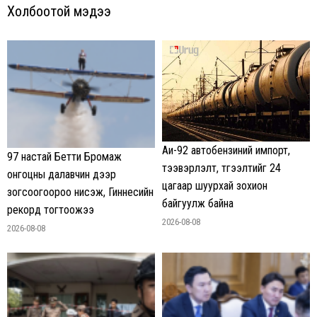
Холбоотой мэдээ
Аи-92 автобензиний импорт,
97 настай Бетти Бромаж
тээвэрлэлт, түгээлтийг 24
онгоцны далавчин дээр
цагаар шуурхай зохион
зогсоогоороо нисэж, Гиннесийн
байгуулж байна
рекорд тогтоожээ
2026-08-08
2026-08-08