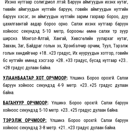
Ихэнх нутгаар солигдмол үүлтэй. Баруун аймгуудын ихэнх нутаг,
төвийн аймгуудын нутгийн баруун, говийн аймгуудын нутгийн
баруун хэсэг, зүүн аймгуудын нутгийн зарим газраар бороо, дуу
цахилгаантай аадар бороо орно. Салхи ихэнх нутгаар баруун
хойноос секундэд 5-10 метр, борооны өмнө салхи түр зуур
ширүүснэ. Монгол-Алтай, Хангай, Хөвсгөлийн уулархаг нутаг,
Завхан, Заг, Байдраг голын эх, Хүрэнбэлчир орчим, Туул, Тэрэлж
голын хөндийгөөр +18…+23 градус, Их нууруудын хотгор, говийн
бүс нутгийн өмнөд хэсгээр +28…+33 градус, бусад нутгаар +23…
+28 градус дулаан байна.
УЛААНБААТАР ХОТ ОРЧМООР
:
Үүлшинэ. Бороо орохгүй. Салхи
баруун хойноос секундэд 4-9 метр. +23…+25 градус дулаан
байна.
БАГАНУУР ОРЧМООР
:
Үүлшинэ. Бороо орохгүй. Салхи баруун
хойноос секундэд 5-10 метр. +23…+25 градус дулаан байна.
ТЭРЭЛЖ ОРЧМООР:
Үүлшинэ. Бороо орохгүй. Салхи баруун
хойноос секундэд 3-8 метр. +21…+23 градус дулаан байна.