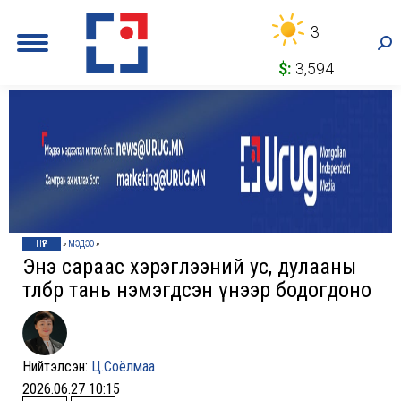
3
Sea
$:
3,594
НҮҮР
»
МЭДЭЭ
»
Энэ сараас хэрэглээний ус, дулааны
төлбөр тань нэмэгдсэн үнээр бодогдоно
Нийтэлсэн:
Ц.Соёлмаа
2026.06.27 10:15