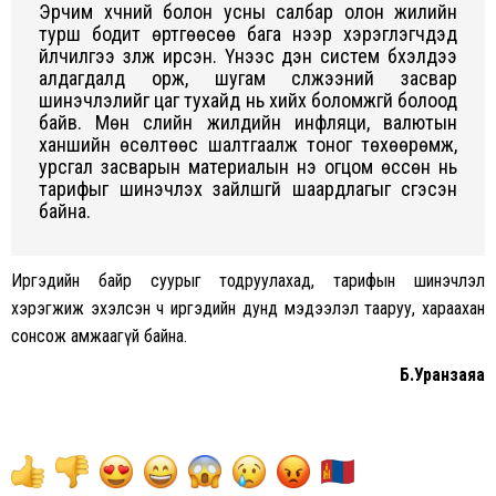
Эрчим хүчний болон усны салбар олон жилийн
турш бодит өртгөөсөө бага үнээр хэрэглэгчдэд
үйлчилгээ үзүүлж ирсэн. Үүнээс үүдэн систем бүхэлдээ
алдагдалд орж, шугам сүлжээний засвар
шинэчлэлийг цаг тухайд нь хийх боломжгүй болоод
байв. Мөн сүүлийн жилүүдийн инфляци, валютын
ханшийн өсөлтөөс шалтгаалж тоног төхөөрөмж,
урсгал засварын материалын үнэ огцом өссөн нь
тарифыг шинэчлэх зайлшгүй шаардлагыг үүсгэсэн
байна.
Иргэдийн байр суурыг тодруулахад, тарифын шинэчлэл
хэрэгжиж эхэлсэн ч иргэдийн дунд мэдээлэл тааруу, хараахан
сонсож амжаагүй байна.
Б.Уранзаяа