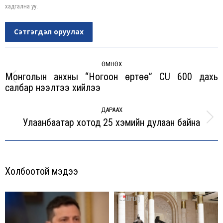
хадгална уу.
Сэтгэгдэл оруулах
Post
navigation
ӨМНӨХ
Монголын анхны “Ногоон өртөө” CU 600 дахь
Previous
салбар нээлтээ хийлээ
post:
ДАРААХ
Улаанбаатар хотод 25 хэмийн дулаан байна
Next
post:
Холбоотой мэдээ