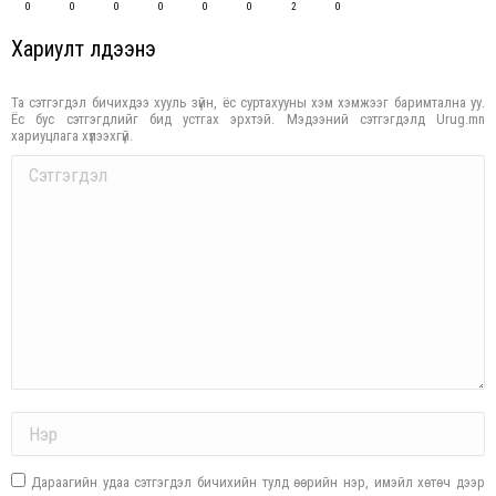
0
0
0
0
0
0
2
0
Хариулт үлдээнэ үү
Та сэтгэгдэл бичихдээ хууль зүйн, ёс суртахууны хэм хэмжээг баримтална уу.
Ёс бус сэтгэгдлийг бид устгах эрхтэй. Мэдээний сэтгэгдэлд Urug.mn
хариуцлага хүлээхгүй.
Comment
Name *
Дараагийн удаа сэтгэгдэл бичихийн тулд өөрийн нэр, имэйл хөтөч дээр