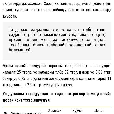
эхлэн мөрдөгдөж эхэлсэн. Харин халаалт, цэвэр, хүйтэн усны үнийг
нэмэх хугацааг нэг жилээр хойшлуулсан нь өнгөрсөн таван сард
дууссан.
Та дараах мэдээллээс ирэх сарын төлбөр тань
хэдэн төгрөгөөр нэмэгдэхийг урьдчилан тооцож,
өрхийн төсвөө ухаалгаар зохицуулах хэрэгцээт
тоо баримт болон төлбөрийн өөрчлөлтийг харах
боломжтой.
Эрчим хүчний зохицуулах хорооны тооцооллоор, орон сууцны
халаалт 25 төгрөгөөр, ус халаасны төлбөр 82 төгрөг, цэвэр ус 0.66 төгрөг,
бохир ус 0.75 энэ удаагийн зохицуулалтаар цахилгааны тариф 11
төгрөгөөр, халаалт 25 төгрөгөөр тус тус өөрчлөгджээ.
Ус дулааны харьцуулсан үнэ хэдэн төгрөгөөр нэмэгдсэнийг
доорх хүснэгтээр харуулъя
Хэмжих
Хуучин
Шинэ
№
Үйлчилгээний төлбөр