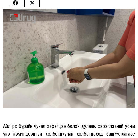
Share
Share
on
on
Facebook
Twitter
Айл өрх бүрийн чухал хэрэгцээ болох дулаан, хэрэглээний усны
үнэ нэмэгдсэнтэй холбогдуулан холбогдоход байгууллагаас