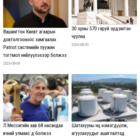
30 орны 570 гаруй эрдэмтэн
Вашингтон Киевт агаарын
чуулна
довтолгооноос хамгаалах
2026-08-09
Patriot системийн пуужин
тогтмол нийлүүлэхээр болжээ
2026-08-09
Л.Мессигийн аав 68 насандаа
Шатахууны нөөц нэмэгдүүлж,
өвчний улмаас өөд болжээ
агуулахуудыг ашиглалтад