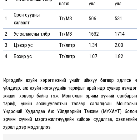
нэгж
үнэ
үнэ
Орон сууцны
1
Төг/М3
506
531
халаалт
2
Ус халаасны төлбөр
Төг/М3
1632
1714
3
Цэвэр ус
Төг/литр
1.34
2.00
4
Бохир ус
Төг/литр
1.07
1.82
Иргэдийн ахуйн хэрэглээний үнийг ийнхүү багаар хөдөлгөсөн ч
үйлдвэр, аж ахуйн нэгжүүдийн тарифыг арай өндөр хувиар нэмдэг
жишиг хэвээр байна гэж
Монголын эрчим хүчний салбарын
тариф, үнийн зохицуулалтын талаар хэлэлцсэн Монголын
Үндэсний Худалдаа Аж Үйлдвэрийн Танхим (МҮХАҮТ)
болон
эрчим хүчний мэргэжилтнүүдийн хийсэн судалгаа, хэвлэлийн
хурал дээр мэдэгдлээ.