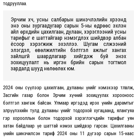
тодрууллаа.
Эрчим хүч, усны салбарын шинэчлэлийн хүрээнд
энэ оны зургаадугаар сарын 5-ны өдрөөс эхлэн
айл өрхүүдийн цахилгаан, дулаан, хэрэглээний усны
тарифыг үе шаттайгаар нэмэгдүүлэх шийдвэр албан
ёсоор хэрэгжиж эхэллээ. Шугам сүлжээний
элэгдэл, өвөлжилтийн бэлтгэл ажлыг хангах
зайлшгүй шаардлагаар хийгдэж буй энэхүү
зохицуулалт нь иргэн бүрийн сарын тогтмол
зардалд шууд нөлөөлөх юм.
2024 оны сүүлээр цахилгаан, дулааны үнийг нэмэхээр төлөвлөж,
Засгийн газар болон Эрчим хүчний зохицуулах хорооноос
бэлтгэл хангаж байсан. Улмаар иргэдэд ирэх үнийн дарамтыг
зөөлрүүлэхийн тулд дулааны үнийг тодорхой хугацаанд, ялангуяа
гэр хорооллын болон тодорхой хэрэглэгчдийн тарифыг уян
хатан байдлаар үе шаттай нэмэх шийдвэр гарсан. Цахилгааны
үнийн шинэчилсэн тариф 2024 оны 11 дүгээр сарын 15-наас