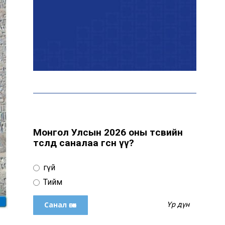
байна
“Сүхбаатар дүүрэгт
үйлдвэрлэв- 2026”
үзэсгэлэн үргэлжилж
байна
Т.Ганболд: Ерөнхийлөгчийн
сонгуульд нэр дэвших
боломж бүрдвэл өрсөлдөнө
Монгол Улсын 2026 оны төсвийн
төсөлд саналаа өгсөн үү?
Цахим орчинд тархсан
Үгүй
бичлэгийн дараа
автобусны жолоочид
Тийм
хариуцлага тооцжээ
Үр дүн
ХААН Банк Ногоон нуур