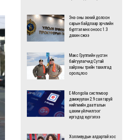
Энэ оны эхний долоон
сарын байдлаар зөрчлийн
бүртгэл өмнөх оноос 1.3
дахин өсжээ
Макс Группийн үүсгэн
байгуулагчид Сутай
хайрхны төрийн тахилгад
оролцлоо
E-Mongolia системээр
дамжуулан 2.9 сая гаруй
нийгмийн даатгалын
цахим үйлчилгээг
иргэдэд хүргэлээ
Холливудын алдартай хос