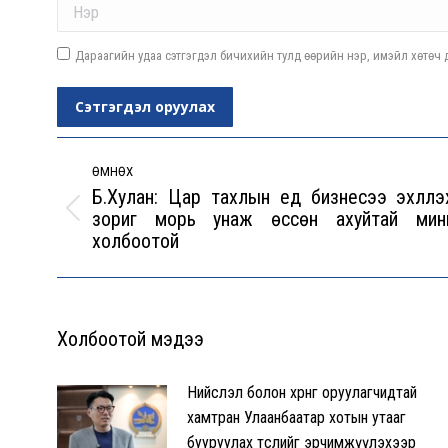
Дараагийн удаа сэтгэгдэл бичихийн тулд өөрийн нэр, имэйл хөтөч д
Сэтгэгдэл оруулах
Post
navigation
ӨМНӨХ
Б.Хулан: Цар тахлын үед бизнесээ эхлүүлэ
зориг морь унаж өссөн ахуйтай мин
Previous
холбоотой
post:
Холбоотой мэдээ
Нийслэл болон хөрөнгө оруулагчидтай
хамтран Улаанбаатар хотын утааг
бууруулах төслийг эрчимжүүлэхээр