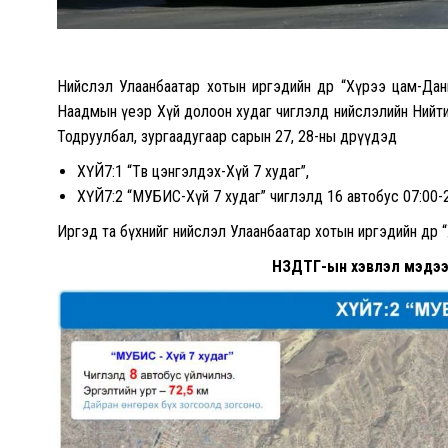
Нийслэл Улаанбаатар хотын иргэдийн өдөр “Хүрээ цам-Да
Наадмын үеэр Хүй долоон худаг чиглэлд нийслэлийн Нийтий
Тодруулбал, зургаадугаар сарын 27, 28-ны өдрүүдэд
ХҮЙ7:1 “Төв цэнгэлдэх-Хүй 7 худаг”,
ХҮЙ7:2 “МУБИС-Хүй 7 худаг” чиглэлд 16 автобус 07:00-23
Иргэд та бүхнийг нийслэл Улаанбаатар хотын иргэдийн өдөр
НЗДТГ-ын хэвлэл мэдээл