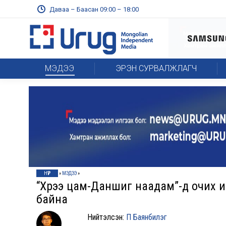
Даваа – Баасан 09:00 – 18:00
МЭДЭЭ
ЭРЭН СУРВАЛЖЛАГЧ
НҮҮР
»
МЭДЭЭ
»
“Хүрээ цам-Даншиг наадам”-д очих 
байна
Нийтэлсэн:
П Баянбилэг