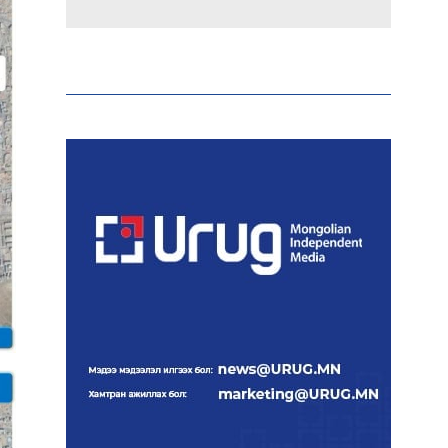
Эрдэмтэд AI ашиглан цоо
шинэ вирусүүд бүтээжээ
Ш.Шинэцэцэгийг
хохироосон гэх 2011 оны
хэргийг прокуророос
шүүхэд шилжүүлжээ
Meta компанийг 567 сая
ам.доллароор торгожээ
Шатахууны нийлүүлэлт
эрчимжиж, түгээлтийн
хүчин чадлыг нэмэгдүүлж