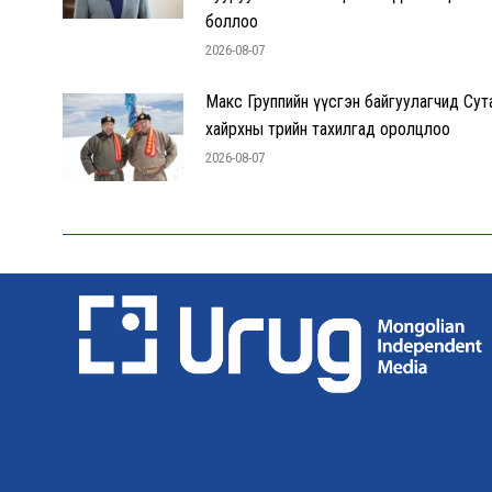
боллоо
2026-08-07
Макс Группийн үүсгэн байгуулагчид Сут
хайрхны төрийн тахилгад оролцлоо
2026-08-07