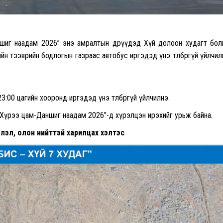
ншиг наадам 2026” энэ амралтын өдрүүдэд Хүй долоон худагт бол
н тээврийн бодлогын газраас автобус иргэдэд үнэ төлбөргүй үйлчил
:00 цагийн хооронд иргэдэд үнэ төлбөргүй үйлчилнэ.
 “Хүрээ цам-Даншиг наадам 2026”-д хүрэлцэн ирэхийг урьж байна.
эл, олон нийттэй харилцах хэлтэс