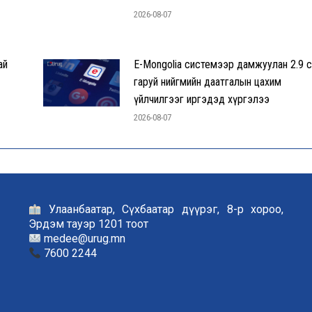
2026-08-07
ай
E-Mongolia системээр дамжуулан 2.9 с
гаруй нийгмийн даатгалын цахим
үйлчилгээг иргэдэд хүргэлээ
2026-08-07
Улаанбаатар, Сүхбаатар дүүрэг, 8-р хороо,
Эрдэм тауэр 1201 тоот
medee@urug.mn
7600 2244