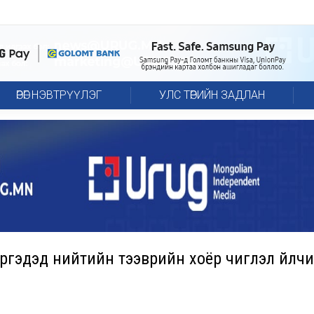
ӨРӨГ НЭВТРҮҮЛЭГ
УЛС ТӨРИЙН ЗАДЛАН
иргэдэд нийтийн тээврийн хоёр чиглэл үйлч