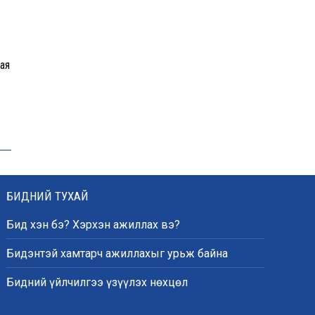
ая
БИДНИЙ ТУХАЙ
Бид хэн бэ? Хэрхэн ажиллах вэ?
Бидэнтэй хамтарч ажиллахыг урьж байна
Бидний үйлчилгээ үзүүлэх нөхцөл