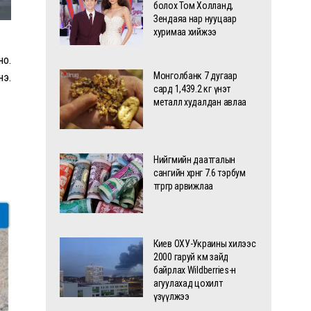
болох Том Холланд,
Зендаяа нар нууцаар
хуримаа хийжээ
но.
Монголбанк 7 дугаар
нэ.
сард 1,439.2 кг үнэт
металл худалдан авлаа
Нийгмийн даатгалын
сангийн хөрөнгө 7.6 тэрбум
төгрөгөөр арвижлаа
Киев ОХУ-Украины хилээс
2000 гаруй км зайд
байрлах Wildberries-н
агуулахад цохилт
үзүүлжээ