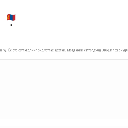
0
а уу. Ёс бус сэтгэгдлийг бид устгах эрхтэй. Мэдээний сэтгэгдэлд Urug.mn хариуцл