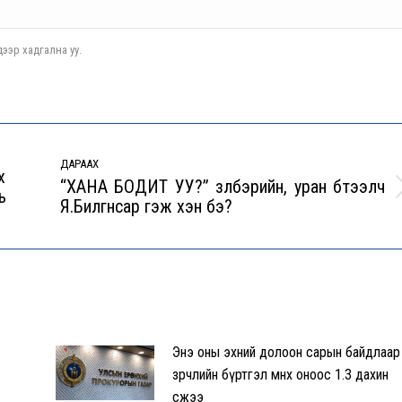
ээр хадгална уу.
ДАРААХ
х
“ХАНА БОДИТ УУ?” үзүүлбэрийн, уран бүтээлч
ь
Next
Я.Билгүүнсар гэж хэн бэ?
post:
Энэ оны эхний долоон сарын байдлаар
зөрчлийн бүртгэл өмнөх оноос 1.3 дахин
өсжээ