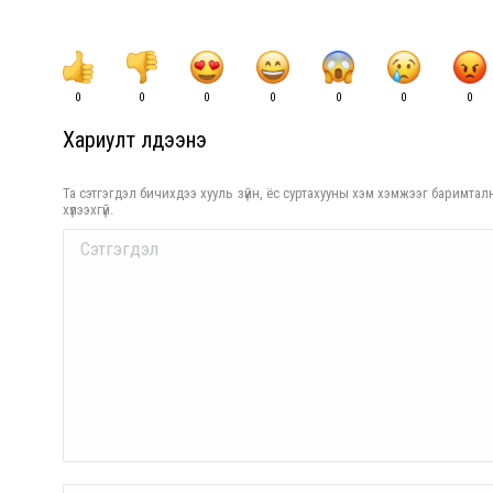
0
0
0
0
0
0
0
Хариулт үлдээнэ үү
Та сэтгэгдэл бичихдээ хууль зүйн, ёс суртахууны хэм хэмжээг баримталн
хүлээхгүй.
Comment
Name *