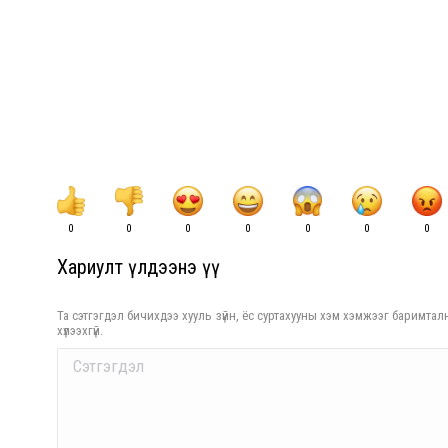
0
0
0
0
0
0
0
Хариулт үлдээнэ үү
Та сэтгэгдэл бичихдээ хууль зүйн, ёс суртахууны хэм хэмжээг баримталн
хүлээхгүй.
Comment