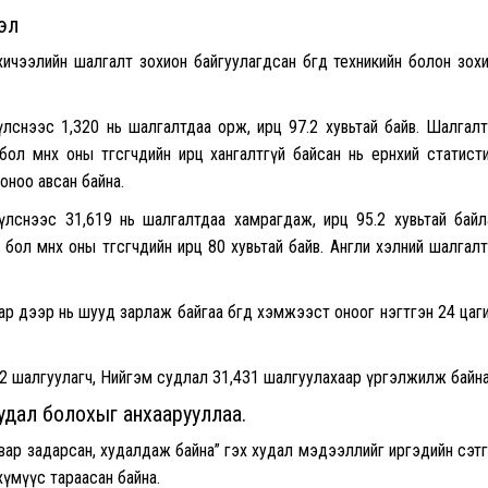
эл
ичээлийн шалгалт зохион байгуулагдсан бөгөөд техникийн болон зох
үлснээс 1,320 нь шалгалтдаа орж, ирц 97.2 хувьтай байв. Шалгал
л өмнөх оны төгсөгчдийн ирц хангалтгүй байсан нь ерөнхий статист
оноо авсан байна.
үлснээс 31,619 нь шалгалтдаа хамрагдаж, ирц 95.2 хувьтай байл
ол өмнөх оны төгсөгчдийн ирц 80 хувьтай байв. Англи хэлний шалгал
 дээр нь шууд зарлаж байгаа бөгөөд хэмжээст оноог нэгтгэн 24 цаг
,392 шалгуулагч, Нийгэм судлал 31,431 шалгуулахаар үргэлжилж байна
дал болохыг анхаарууллаа.
вар задарсан, худалдаж байна” гэх худал мэдээллийг иргэдийн сэт
хүмүүс тараасан байна.