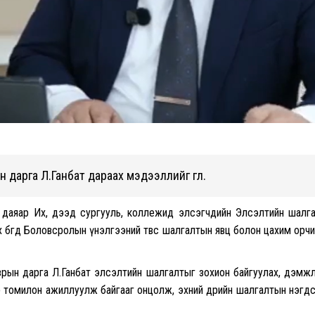
арга Л.Ганбат дараах мэдээллийг өглөө.
он даяар Их, дээд сургууль, коллежид элсэгчдийн Элсэлтийн шалг
бөгөөд Боловсролын үнэлгээний төвөөс шалгалтын явц болон цахим орч
рын дарга Л.Ганбат элсэлтийн шалгалтыг зохион байгуулах, дэмж
 томилон ажиллуулж байгааг онцолж, эхний өдрийн шалгалтын нэгд