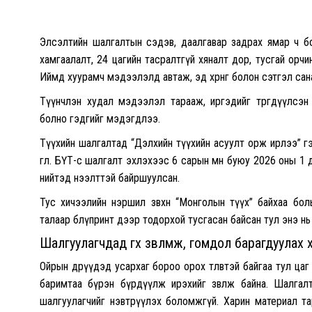
Элсэлтийн шалгалтын сэдэв, даалгавар задрах ямар ч б
хамгаалалт, 24 цагийн тасралтгүй хяналт дор, тусгай орчи
Иймд хуурамч мэдээлэлд автаж, эд хөрөнгө болон сэтгэл сан
Түүнчлэн худал мэдээлэл тарааж, иргэдийг төөрөгдүүлсэ
болно гэдгийг мэдэгдлээ.
Түүхийн шалгалтад “Дэлхийн түүхийн асуулт орж ирлээ” г
өглөө. БҮТ-өөс шалгалт эхлэхээс 6 сарын өмнө буюу 2026 оны 
нийтэд нээлттэй байршуулсан.
Тус хичээлийн нэршил зөвхөн “Монголын түүх” байхаа бо
талаар блүпринт дээр тодорхой тусгасан байсан тул энэ нь
Шалгуулагчдад өгөх зөвлөмж, гомдол барагдуулах 
Ойрын өдрүүдэд усархаг бороо орох төлөвтэй байгаа тул ца
баримтаа бүрэн бүрдүүлж ирэхийг зөвлөж байна. Шалга
шалгуулагчийг нэвтрүүлэх боломжгүй. Харин материал та