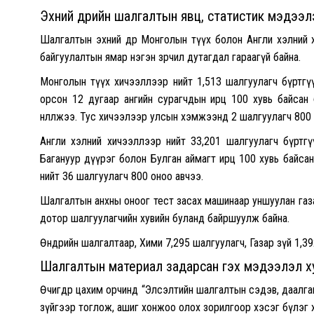
Эхний өдрийн шалгалтын явц, статистик мэдээл
Шалгалтын эхний өдөр Монголын түүх болон Англи хэлний х
байгуулалтын ямар нэгэн зөрчил дутагдал гараагүй байна.
Монголын түүх хичээллээр нийт 1,513 шалгуулагч бүртгү
орсон 12 дугаар ангийн сурагчдын ирц 100 хувь байсан бо
нөлөөлжээ. Тус хичээлээр улсын хэмжээнд 2 шалгуулагч 800 
Англи хэлний хичээллээр нийт 33,201 шалгуулагч бүртгү
Багануур дүүрэг болон Булган аймагт ирц 100 хувь байсан б
нийт 36 шалгуулагч 800 оноо авчээ.
Шалгалтын анхны оноог тест засах машинаар уншуулан газар
дотор шалгуулагчийн хувийн буланд байршуулж байна.
Өнөөдрийн шалгалтаар, Хими 7,295 шалгуулагч, Газар зүй 1
Шалгалтын материал задарсан гэх мэдээлэл ху
Өчигдөр цахим орчинд “Элсэлтийн шалгалтын сэдэв, даалга
зүйгээр тоглож, ашиг хонжоо олох зорилгоор хэсэг бүлэг 