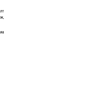
алт
лж,
яа