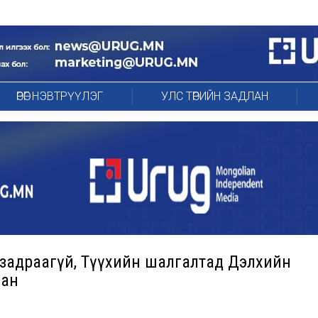
ӨРӨГ НЭВТРҮҮЛЭГ
УЛС ТӨРИЙН ЗАДЛАН
 задраагүй, Түүхийн шалгалтад Дэлхийн
сан