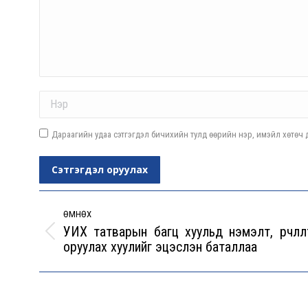
Name *
Дараагийн удаа сэтгэгдэл бичихийн тулд өөрийн нэр, имэйл хөтөч д
Сэтгэгдэл оруулах
Post
navigation
ӨМНӨХ
УИХ татварын багц хуульд нэмэлт, өөрчлөл
Previous
оруулах хуулийг эцэслэн баталлаа
post: