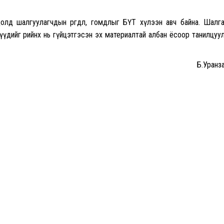
лд шалгуулагчдын өргөдөл, гомдлыг БҮТ хүлээн авч байна. Шалг
үдийг өөрийнх нь гүйцэтгэсэн эх материалтай албан ёсоор танилцуу
Б.Уранза