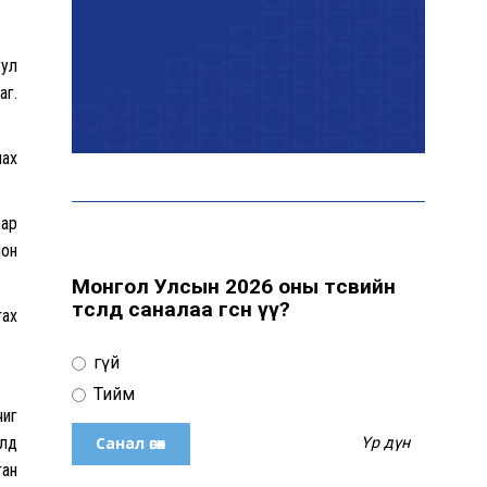
уул
аг.
лах
бар
лон
Монгол Улсын 2026 оны төсвийн
төсөлд саналаа өгсөн үү?
тах
Үгүй
Тийм
чиг
олд
Үр дүн
тан