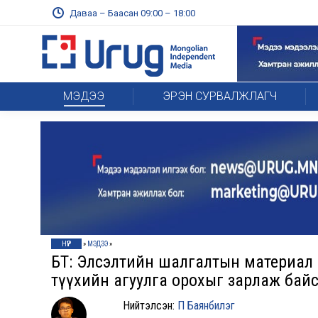
Даваа – Баасан 09:00 – 18:00
МЭДЭЭ
ЭРЭН СУРВАЛЖЛАГЧ
НҮҮР
»
МЭДЭЭ
»
БҮТ: Элсэлтийн шалгалтын материал
түүхийн агуулга орохыг зарлаж бай
Нийтэлсэн:
П Баянбилэг