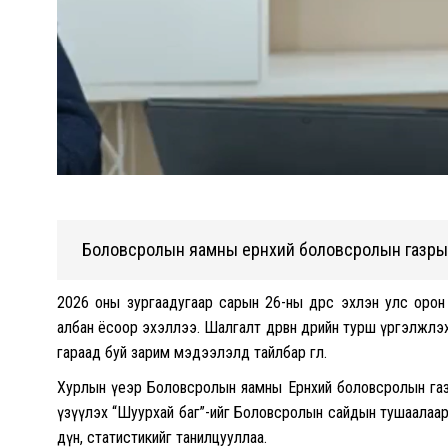
Боловсролын яамны ерөнхий боловсролын газрын д
2026 оны зургаадугаар сарын 26-ны өдрөөс эхлэн улс ор
албан ёсоор эхэллээ. Шалгалт дөрвөн өдрийн турш үргэлжлэх 
гараад буй зарим мэдээлэлд тайлбар өглөө.
Хурлын үеэр Боловсролын яамны Ерөнхий боловсролын газ
үзүүлэх “Шуурхай баг”-ийг Боловсролын сайдын тушаалаар
дүн, статистикийг танилцууллаа.