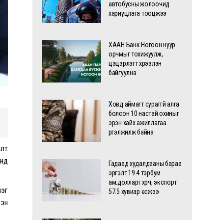
автобусны жолоочид
хариуцлага тооцжээ
ХААН Банк Ногоон нуур
орчмыг тохижуулж,
цэцэрлэгт хүрээлэн
байгуулна
Ховд аймагт сураггүй алга
болсон 10 настай охиныг
эрэн хайх ажиллагаа
үргэлжилж байна
алт
инд
Гадаад худалдааны бараа
эргэлт 19.4 тэрбум
ам.долларт хүрч, экспорт
лэг
57.5 хувиар өсжээ
сэн