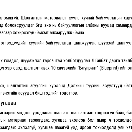
оломжгүй. Шалгалтын материалыг хууль хүчний байгууллагын хар
нд боловсруулдаг бөгөөд энэ нь байгууллагын албаны нууцад хамаард
аагаар хохирохгүй байхыг анхааруулж байна.
н этгээдүүдийг хуулийн байгууллагад шилжүүлэн, шуурхай шалгуу
эх гомдол, шүүмжлэл гарсантай холбогдуулан Л.Ганбат дарга тайл
1 дүгээр сард шалгалт авах 10 хичээлийн “Блүпринт” (Blueprint)-ийг о
льж, шалгалтын агуулгын хүрээнд Дэлхийн түүхийн асуултууд баг
 гэнэтийн асуудал биш гэдгийг тодотгов.
хугацаа
г агаарын мэдээг урьдчилан шалгаж, шалгалтаас хоцрохгүй байх, би
лтын материал тараагдаж, хугацаа эхэлсэн бол ямар ч тохиолд
раагдаж эхлээгүй, хугацаа яваагүй үед ирсэн тохиолдолд уян ха