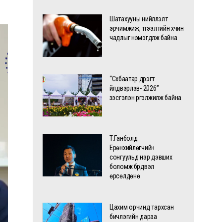
Шатахууны нийлүүлэлт
эрчимжиж, түгээлтийн хүчин
чадлыг нэмэгдүүлж байна
“Сүхбаатар дүүрэгт
үйлдвэрлэв- 2026”
үзэсгэлэн үргэлжилж байна
Т.Ганболд:
Ерөнхийлөгчийн
сонгуульд нэр дэвших
боломж бүрдвэл
өрсөлдөнө
Цахим орчинд тархсан
бичлэгийн дараа