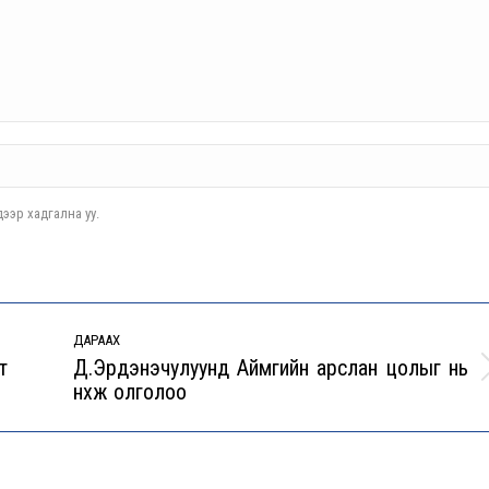
ээр хадгална уу.
ДАРААХ
т
Д.Эрдэнэчулуунд Аймгийн арслан цолыг нь
Next
нөхөж олголоо
post: