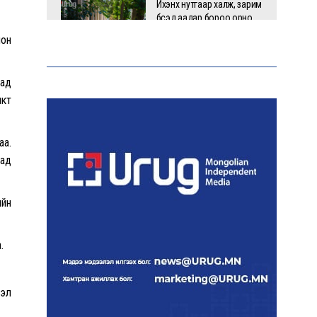
Ихэнх нутгаар халж, зарим
бүсэд аадар бороо орно
ион
тад
НАТО-гийн логистикийн
икт
чухал төв Лейпцигийн
нисэх буудалд бөмбөгтэй
дрон илэрлээ
аа.
тад
АЧААЛЖ БАЙНА
ийн
.
гэл