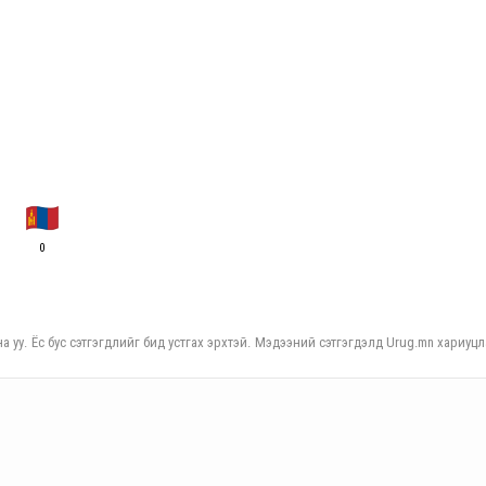
0
а уу. Ёс бус сэтгэгдлийг бид устгах эрхтэй. Мэдээний сэтгэгдэлд Urug.mn хариуцл