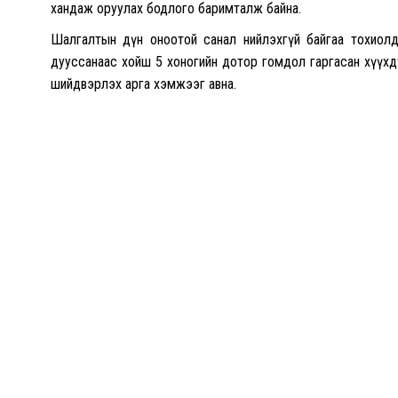
хандаж оруулах бодлого баримталж байна.
Шалгалтын дүн оноотой санал нийлэхгүй байгаа тохиолдо
дууссанаас хойш 5 хоногийн дотор гомдол гаргасан хүүхдү
шийдвэрлэх арга хэмжээг авна.