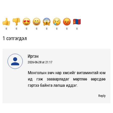
0
0
0
0
0
0
0
0
1 сэтгэгдэл
Иргэн
2026-06-28 at 21:17
says:
Монголын эмч нар хүмүүсийг витаминтай юм
ид гэж зааварладаг мөртлөө өөрсдөө
гэртээ байнга лапша иддэг.
Reply