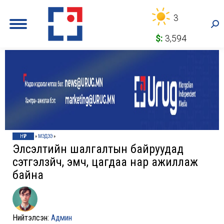
3
Sea
$:
3,594
НҮҮР
»
МЭДЭЭ
»
Элсэлтийн шалгалтын байруудад
сэтгэлзүйч, эмч, цагдаа нар ажиллаж
байна
Нийтэлсэн:
Админ