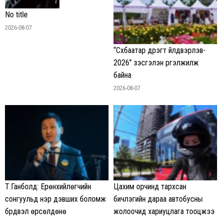
No title
2026-08-07
“Сүхбаатар дүүрэгт үйлдвэрлэв-
2026” үзэсгэлэн үргэлжилж
байна
2026-08-07
Т.Ганболд: Ерөнхийлөгчийн
Цахим орчинд тархсан
сонгуульд нэр дэвших боломж
бичлэгийн дараа автобусны
бүрдвэл өрсөлдөнө
жолоочид хариуцлага тооцжээ