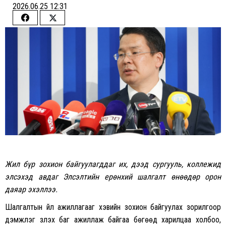
2026.06.25 12:31
Share
Share
on
on
Facebook
Twitter
Жил бүр зохион байгуулагддаг их, дээд сургууль, коллежид
элсэхэд авдаг Элсэлтийн ерөнхий шалгалт өнөөдөр орон
даяар эхэллээ.
Шалгалтын үйл ажиллагааг хэвийн зохион байгуулах зорилгоор
дэмжлэг үзүүлэх баг ажиллаж байгаа бөгөөд харилцаа холбоо,