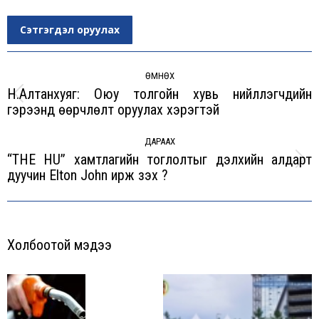
Сэтгэгдэл оруулах
Post
navigation
ӨМНӨХ
Н.Алтанхуяг: Оюу толгойн хувь нийлүүлэгчдийн
Previous
гэрээнд өөрчлөлт оруулах хэрэгтэй
post:
ДАРААХ
“THE HU” xамтлагийн тоглолтыг дэлxийн алдарт
Next
дуучин Elton John ирж үзэх үү?
post:
Холбоотой мэдээ