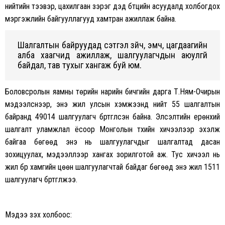
нийтийн тээвэр, цахилгаан зэрэг дэд бүтцийн асуудалд холбогдох
мэргэжлийн байгууллагууд хамтран ажиллаж байна.
Шалгалтын байруудад сэтгэл зүйч, эмч, цагдаагийн
алба хаагчид ажиллаж, шалгуулагчдын аюулгүй
байдал, тав тухыг хангаж буй юм.
Боловсролын яамны төрийн нарийн бичгийн дарга Т.Ням-Очирын
мэдээлснээр, энэ жил улсын хэмжээнд нийт 55 шалгалтын
байранд 49014 шалгуулагч бүртгүүлсэн байна. Элсэлтийн ерөнхий
шалгалт уламжлал ёсоор Монголын түүхийн хичээлээр эхэлж
байгаа бөгөөд энэ нь шалгуулагчдыг шалгалтад дасан
зохицуулах, мэдээллээр хангах зорилготой аж. Тус хичээл нь
жил бүр хамгийн цөөн шалгуулагчтай байдаг бөгөөд энэ жил 1511
шалгуулагч бүртгүүлжээ.
Мэдээ үзэх холбоос: