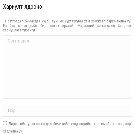
Хариулт үлдээнэ үү
Та сэтгэгдэл бичихдээ хууль зүйн, ёс суртахууны хэм хэмжээг баримтална уу.
Ёс бус сэтгэгдлийг бид устгах эрхтэй. Мэдээний сэтгэгдэлд Urug.mn
хариуцлага хүлээхгүй.
Comment
Name *
Дараагийн удаа сэтгэгдэл бичихийн тулд өөрийн нэр, имэйл хөтөч дээр
хадгална уу.