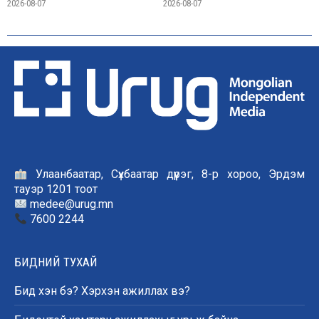
2026-08-07
2026-08-07
Улаанбаатар, Сүхбаатар дүүрэг, 8-р хороо, Эрдэм
тауэр 1201 тоот
medee@urug.mn
7600 2244
БИДНИЙ ТУХАЙ
Бид хэн бэ? Хэрхэн ажиллах вэ?