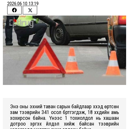
2026.06.10 13:19
Share
Share
on
on
Facebook
Twitter
Энэ оны эхний таван сарын байдлаар хүүхэд өртсөн
зам тээврийн 341 осол бүртгэгдэж, 18 хүүхдийн амь
хохирсон байна. Үүнээс 1 тохиолдол нь хашаан
дотроо эргэх үйлдэл хийж байсан тээврийн