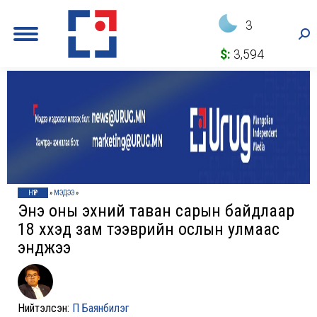
3
Sea
$:
3,594
НҮҮР
»
МЭДЭЭ
»
Энэ оны эхний таван сарын байдлаар
18 хүүхэд зам тээврийн ослын улмаас
энджээ
Нийтэлсэн:
П Баянбилэг