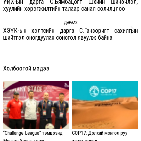
УИХ-ын дарга С.Бямбацогт Шүүхийн шинэчлэл,
Previous
хуулийн хэрэгжилтийн талаар санал солилцлоо
post:
ДАРААХ
ХЭҮК-ын хэлтсийн дарга С.Ганзоригт сахилгын
Next
шийтгэл оногдуулах сонсгол явуулж байна
post:
Холбоотой мэдээ
“Challenge League” тэмцээнд
COP17: Дэлхий монгол руу
Монгол Улсыг төлөөлж
харах өдрүүд