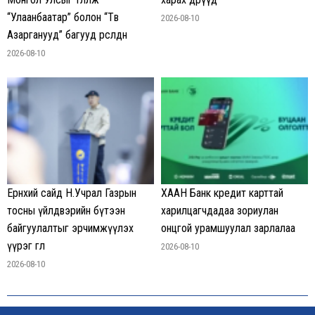
“Улаанбаатар” болон “Төв
2026-08-10
Азарганууд” багууд өрсөлдөнө
2026-08-10
Ерөнхий сайд Н.Учрал Газрын
ХААН Банк кредит карттай
тосны үйлдвэрийн бүтээн
харилцагчдадаа зориулан
байгуулалтыг эрчимжүүлэх
онцгой урамшуулал зарлалаа
үүрэг өглөө
2026-08-10
2026-08-10