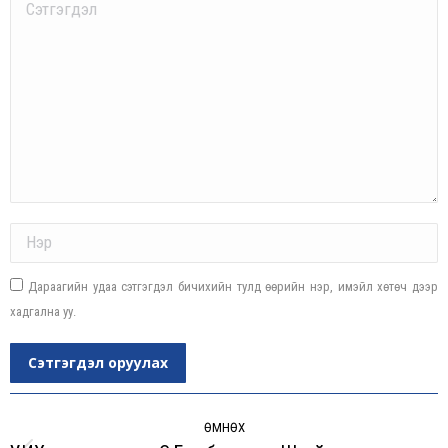
Comment
Name *
Дараагийн удаа сэтгэгдэл бичихийн тулд өөрийн нэр, имэйл хөтөч дээр
хадгална уу.
Сэтгэгдэл оруулах
Post
navigation
ӨМНӨХ