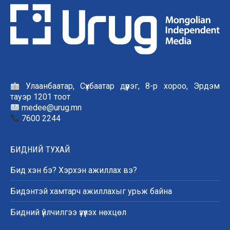
Улаанбаатар, Сүхбаатар дүүрэг, 8-р хороо, Эрдэм
тауэр 1201 тоот
medee@urug.mn
7600 2244
БИДНИЙ ТУХАЙ
Бид хэн бэ? Хэрхэн ажиллах вэ?
Бидэнтэй хамтарч ажиллахыг урьж байна
Бидний үйлчилгээ үзүүлэх нөхцөл