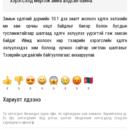
хэрэгсэлд мөргүүлж амиа алдсан байна.
Замын хөдөлгөөний дүрмийн 10.1 дэх заалт жолооч хөдөлгөөн эхлэхийн
өмнө зам орчны нөхцөл байдлыг биеэр болон бусдын
тусламжтайгаар шалгаад хөдөлгөөн эхлүүлэх үүрэгтэй гэж заасан
байдаг. Иймд жолооч нар тээврийн хэрэгслийн хөдөлгөөн
эхлүүлэхдээ зам болоод орчноо сайтар нягтлан шалгахыг
Тээврийн цагдаагийн байгууллагаас анхааруулав.
0
0
0
0
0
0
0
0
Хариулт үлдээнэ үү
Та сэтгэгдэл бичихдээ хууль зүйн, ёс суртахууны хэм хэмжээг баримтална уу.
Ёс бус сэтгэгдлийг бид устгах эрхтэй. Мэдээний сэтгэгдэлд Urug.mn
хариуцлага хүлээхгүй.