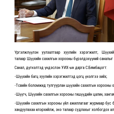
Үргэлжлүүлэн уулзалтаар хуулийн хэрэгжилт, Шүүхи
талаар
Шүүхийн сахилгын хорооны бүрэлдэхүүний
саналыг
Санал, дүгнэлтэд үндэслэн УИХ-ын дарга С.Бямбацогт:
-Шүүхийн багц хуулийн хэрэгжилтэд цогц үнэлгээ хийх;
-Төсвийн боломжид тулгуурлан шүүхийн сахилгын хорооны о
-Шүүгч, Шүүхийн сахилгын хорооны гишүүдийн цалин, ханг
-Шүүхийн сахилгын хорооны үйл ажиллагааг журмаар бус б
хандуулахаа илэрхийлж, энэ талаар судлахыг холбогдох ал