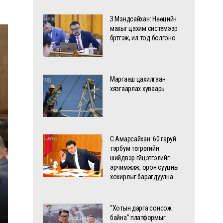
З.Мэндсайхан: Нөөцийн
махыг цахим системээр
бүртгэж, ил тод болгоно
Маргааш цахилгаан
хязгаарлах хуваарь
С.Амарсайхан: 60 гаруй
тэрбум төгрөгийн
шийдвэр гүйцэтгэлийг
эрчимжүүлж, орон сууцны
хохирлыг барагдуулна
“Хотын дарга сонсож
байна” платформыг