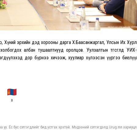
р, Хүний эрхийн дэд хорооны дарга Х.Баасанжаргал, Улсын Их Хур
 холбогдох албан тушаалтнууд оролцов. Уулзалтын төгсгөлд
УИХ-
эгдүүлэхэд дор бүрнээ хичээж, хуулиар хүлээсэн үүргээ биелү
0
а уу. Ёс бус сэтгэгдлийг бид устгах эрхтэй. Мэдээний сэтгэгдэлд Urug.mn хариуцл