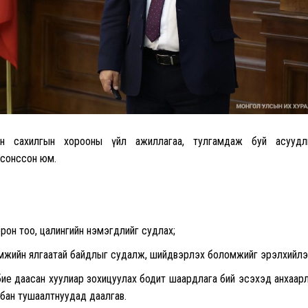
йн сахилгын хорооны үйл ажиллагаа, тулгамдаж буй асуудл
сонссон юм.
рон тоо, цалингийн нэмэгдлийг судлах;
амжийн ялгаатай байдлыг судалж, шийдвэрлэх боломжийг эрэлхийлэ
ие даасан хуулиар зохицуулах бодит шаардлага бий эсэхэд анхаар
бан тушаалтнуудад даалгав.