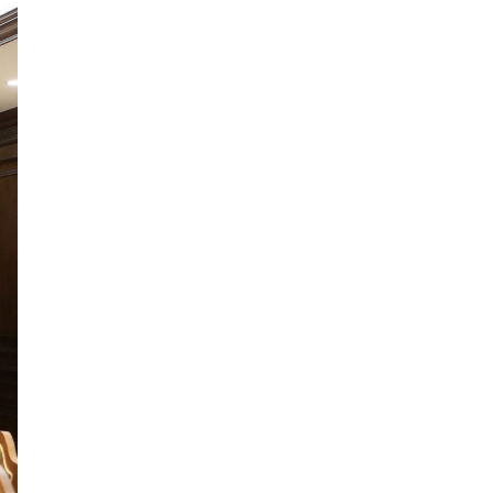
Хэт халалтаас
сэрэмжлээрэй: Өнөөдөр
говийн бүсэд +39 хэм хүрч
хална
Б.Саранцэцэг: Монголоо
таниулах үйлсийн нэг хэсэг
болж буйдаа баяртай
байна
ОХУ Евро-2, Евро-3,
Евро-4 стандартын
бензин импортлохыг
зөвшөөрчээ
Дуучин Рианна ургацын
баярт зориулсан