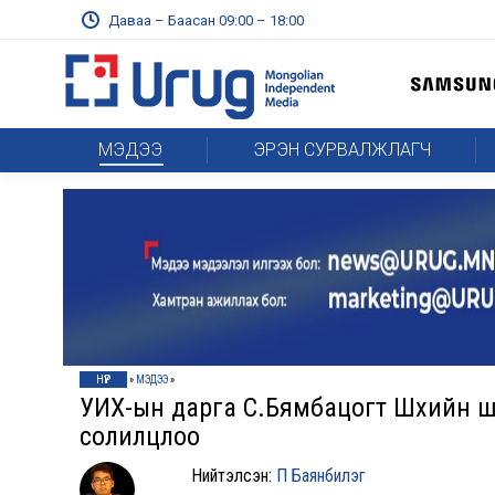
Даваа – Баасан 09:00 – 18:00
МЭДЭЭ
ЭРЭН СУРВАЛЖЛАГЧ
НҮҮР
»
МЭДЭЭ
»
УИХ-ын дарга С.Бямбацогт Шүүхийн 
солилцлоо
Нийтэлсэн:
П Баянбилэг