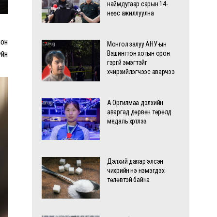
наймдугаар сарын 14-
нөөс ажиллуулна
лон
Монгол залуу АНУ-ын
үйн
Вашингтон хотын орон
гэргүй эмэгтэйг
хүчирхийлэгчээс аварчээ
А.Оргилмаа дэлхийн
аваргад дөрвөн төрөлд
медаль хүртлээ
Дэлхий даяар элсэн
чихрийн үнэ нэмэгдэх
төлөвтэй байна