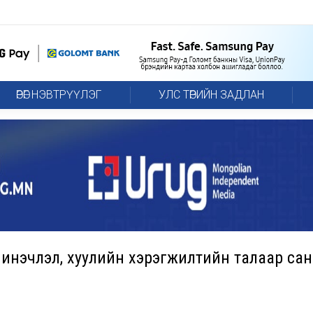
ӨРӨГ НЭВТРҮҮЛЭГ
УЛС ТӨРИЙН ЗАДЛАН
шинэчлэл, хуулийн хэрэгжилтийн талаар са