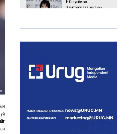
Б.Оюунбилэг:
Хамтрагчдаа хуулийн
байгууллагаар далайлгаж
дарамталсан
Б.Дашпүрэв: Шатахууны
нийлүүлэлт хэвийн
үргэлжилж, нөөцийг
нэмэгдүүлэхэд анхаарч
байна
Д.Амарбаясгалан: Зах
зээлийн буруу бодлого
шатахууны хямралаар
илэрч байна
мын
гүй
Голомт банк АНЭУ-ын
ийг
Mashreq банканд Дирхам
валютын данс нээлээ
лон