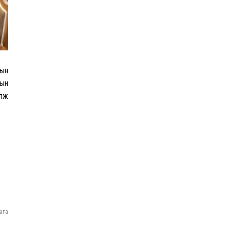
карнавалд оролцжээ
Шинэ Зеландын нийслэл
Веллингтон хотод 15
жилийн дараа цас оржээ
лын
ын
үлж
16 төрлийн эмийг нэг эх
үүсвэрээс худалдан авах
журмыг баталлаа
Европын хамгийн хүчирхэг
тагнуулын албаар Их
Британийн MI6 тагнуулын
агентлаг шалгарчээ
ага