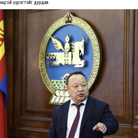
нцгой үүрэгтэйг дурдав.