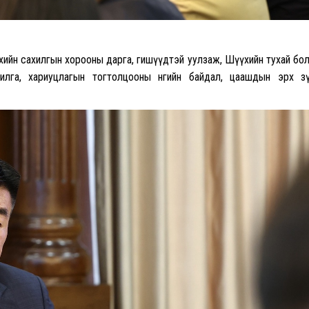
үүхийн сахилгын хорооны
дарга, гишүүдтэй
уулзаж, Шүүхийн тухай бо
лга, хариуцлагын тогтолцооны өнөөгийн байдал, цаашдын эрх з