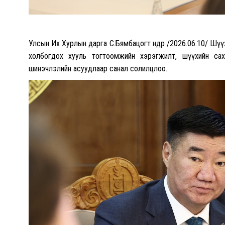
Улсын Их Хурлын дарга С.Бямбацогт өнөөдөр /2026.06.10/ Ш
холбогдох хууль тогтоомжийн хэрэгжилт, шүүхийн сахи
шинэчлэлийн асуудлаар санал солилцлоо.