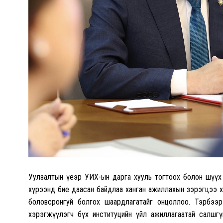
Уулзалтын үеэр УИХ-ын дарга хууль тогтоох болон шүүх
хүрээнд бие даасан байдлаа ханган ажиллахын зэрэгцээ х
боловсронгуй болгох шаардлагатайг онцоллоо. Тэрбээр 
хэрэгжүүлэгч бүх институцийн үйл ажиллагаатай салшг