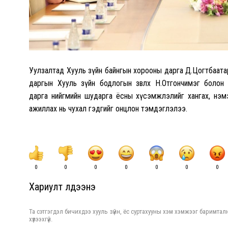
Уулзалтад Хууль зүйн байнгын хорооны дарга Д.Цогтбаата
даргын Хууль зүйн бодлогын зөвлөх Н.Отгончимэг болон
дарга
нийгмийн шударга ёсны хүсэмжлэлийг хангах, нэм
ажиллах нь чухал гэдгийг онцлон тэмдэглэлээ.
0
0
0
0
0
0
0
Хариулт үлдээнэ үү
Та сэтгэгдэл бичихдээ хууль зүйн, ёс суртахууны хэм хэмжээг баримталн
хүлээхгүй.