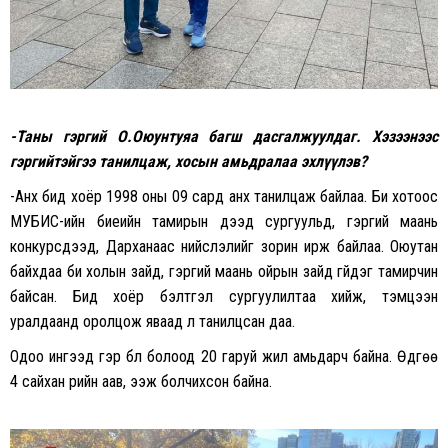
-Таны гэргий О.Оюунтуяа багш дасгалжуулдаг. Хэзээнээс
гэргийтэйгээ танилцаж, хосын амьдралаа эхлүүлэв?
-Анх бид хоёр 1998 оны 09 сард анх танилцаж байлаа. Би хотоос
МУБИС-ийн биеийн тамирын дээд сургуульд, гэргий маань
конкурсдээд, Дарханаас нийслэлийг зорин ирж байлаа. Оюутан
байхдаа би холын зайд, гэргий маань ойрын зайд гүйдэг тамирчин
байсан. Бид хоёр бэлтгэл сургуулилтаа хийж, тэмцээн
уралдаанд оролцож яваад л танилцсан даа.
Одоо ингээд гэр бүл болоод 20 гаруй жил амьдарч байна. Өдгөө
4 сайхан үрийн аав, ээж болчихсон байна.