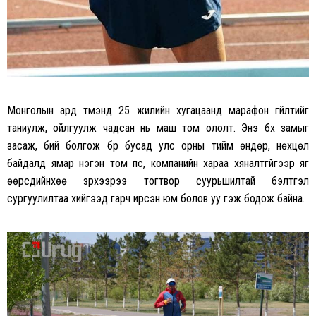
Монголын ард түмэнд 25 жилийн хугацаанд марафон гүйлтийг
таниулж, ойлгуулж чадсан нь маш том ололт. Энэ бүх замыг
засаж, бий болгож бүр бусад улс орны тийм өндөр, нөхцөл
байдалд ямар нэгэн том пүүс, компанийн хараа хяналтгүйгээр яг
өөрсдийнхөө зүрхээрээ тогтвор суурьшилтай бэлтгэл
сургуулилтаа хийгээд гарч ирсэн юм болов уу гэж бодож байна.