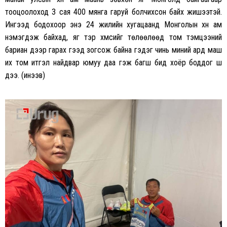
тооцоолоход 3 сая 400 мянга гаруй болчихсон байх жишээтэй.
Ингээд бодохоор энэ 24 жилийн хугацаанд Монголын хүн ам
нэмэгдэж байхад, яг тэр хүмүүсийг төлөөлөөд том тэмцээний
бариан дээр гарах гээд зогсож байна гэдэг чинь миний ард маш
их том итгэл найдвар юмуу даа гэж багш бид хоёр боддог шүү
дээ. (инээв)