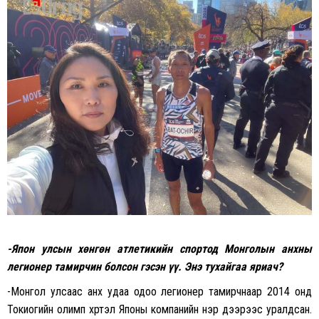
-Япон улсын хөнгөн атлетикийн спортод Монголын анхны
легионер тамирчин болсон гэсэн үү. Энэ тухайгаа яриач?
-Монгол улсаас анх удаа одоо легионер тамирчнаар 2014 онд
Токиогийн олимп хүртэл Японы компанийн нэр дээрээс уралдсан.