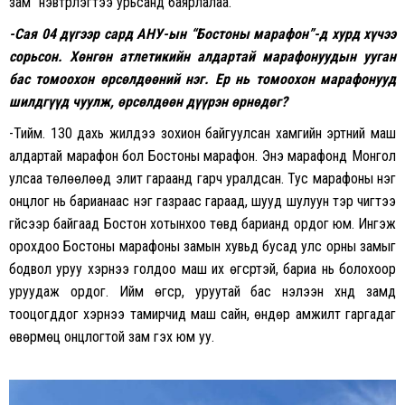
зам” нэвтрүүлэгтээ урьсанд баярлалаа.
-Сая 04 дүгээр сард АНУ-ын “Бостоны марафон”-д хурд хүчээ
сорьсон. Хөнгөн атлетикийн алдартай марафонуудын ууган
бас томоохон өрсөлдөөний нэг. Ер нь томоохон марафонууд
шилдгүүд чуулж, өрсөлдөөн дүүрэн өрнөдөг?
-Тийм. 130 дахь жилдээ зохион байгуулсан хамгийн эртний маш
алдартай марафон бол Бостоны марафон. Энэ марафонд Монгол
улсаа төлөөлөөд элит гараанд гарч уралдсан. Тус марафоны нэг
онцлог нь барианаас нэг газраас гараад, шууд шулуун тэр чигтээ
гүйсээр байгаад Бостон хотынхоо төвд барианд ордог юм. Ингэж
орохдоо Бостоны марафоны замын хувьд бусад улс орны замыг
бодвол уруу хэрнээ голдоо маш их өгсүүртэй, бариа нь болохоор
уруудаж ордог. Ийм өгсүүр, уруутай бас нэлээн хүнд замд
тооцогддог хэрнээ тамирчид маш сайн, өндөр амжилт гаргадаг
өвөрмөц онцлогтой зам гэх юм уу.