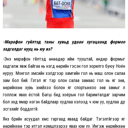
-Марафон гүйлтэд таны хувьд удаан хугацаанд формоо
хадгалдаг нууц нь юу вэ?
-Энэ марафон гүйлтэд өнөөдөр ийм тууштай, өндөр формыг
хадгалж явж байгаа нь нэгд өөрийн гэсэн гол зорилго буюу Ноён
нуруу. Монгол хүмүүсийн хэлдгээр хамгийн гол нь маш олон салаа
зам бол бий. Гэтэл яг тэр олон салаа замаас гол нь яг зөв,
өөрийнхөө хувь хүнийхээ болон яг спортынхоо зөв замыг л
голлож явах ёстой. Багш бид хоёрын гол баримталдаг зарчим
бол хүнд ямар нэгэн байдлаар худлаа хэлээд ч юм уу, худлаа дүр
эсгэхийг боддоггүй.
Янз бүрийн асуудал хүмүүс гаргаад яваад байдаг. Тэгэлгүйгээр яг
өөрийнхөө тэр итгэл үнэмшлээрээ явах юм уу. Ингэж өөрийнхөө