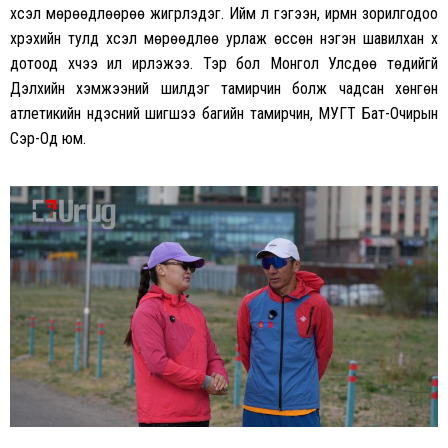
хүсэл мөрөөдлөөрөө жигүүрлэдэг. Ийм л гэгээн, ирмүүн зорилгодоо
хүрэхийн тулд хүсэл мөрөөдлөө урлаж өссөн нэгэн шавилхан хүү
дотоод хүчээ илүү ирлэжээ. Тэр бол Монгол Улсдөө төдийгүй
Дэлхийн хэмжээний шилдэг тамирчин болж чадсан хөнгөн
атлетикийн үндэсний шигшээ багийн тамирчин, МУГТ Бат-Очирын
Сэр-Од юм.