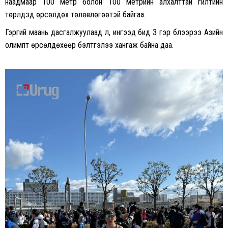
наадмаар 100 метр болон 100 метрийн алхалттай гүйлтийн
төрлүүдэд өрсөлдөх төлөвлөгөөтэй байгаа.
Гэргий маань дасгалжуулаад л, ингээд бид 3 гэр бүлээрээ Азийн
олимпт өрсөлдөхөөр бэлтгэлээ хангаж байна даа.