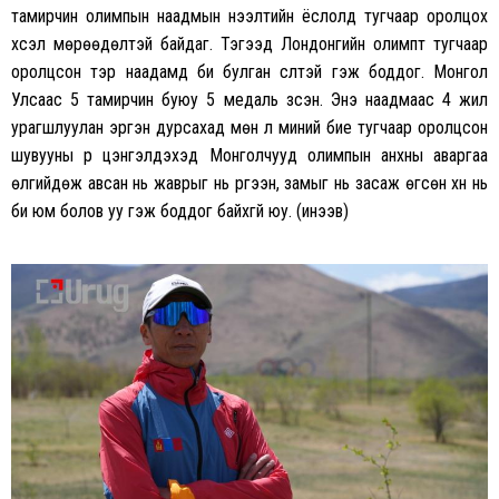
тамирчин олимпын наадмын нээлтийн ёслолд тугчаар оролцох
хүсэл мөрөөдөлтэй байдаг. Тэгээд Лондонгийн олимпт тугчаар
оролцсон тэр наадамд би булган сүүлтэй гэж боддог. Монгол
Улсаас 5 тамирчин буюу 5 медаль зүүсэн. Энэ наадмаас 4 жил
урагшлуулан эргэн дурсахад мөн л миний бие тугчаар оролцсон
шувууны үүр цэнгэлдэхэд Монголчууд олимпын анхны аваргаа
өлгийдөж авсан нь жаврыг нь үргээн, замыг нь засаж өгсөн хүн нь
би юм болов уу гэж боддог байхгүй юу. (инээв)