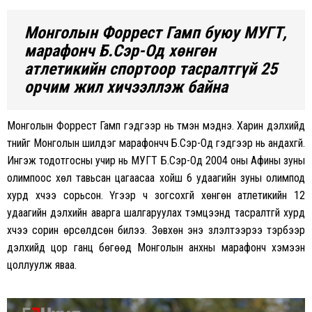
Монголын Форрест Гамп буюу МУГТ,
марафонч Б.Сэр-Од хөнгөн
атлетикийн спортоор тасралтгүй 25
орчим жил хичээллэж байна
Монголын Форрест Гамп гэдгээр нь түмэн мэднэ. Харин дэлхийд
түүнийг Монголын шилдэг марафончч Б.Сэр-Од гэдгээр нь андахгүй.
Ингэж тодотгосны учир нь МУГТ Б.Сэр-Од 2004 оны Афины зуны
олимпоос хөл тавьсан цагаасаа хойш 6 удаагийн зуны олимпод
хурд хүчээ сорьсон. Үүгээр ч зогсохгүй хөнгөн атлетикийн 12
удаагийн дэлхийн аварга шалгаруулах тэмцээнд тасралтгүй хурд
хүчээ сорин өрсөлдсөн билээ. Зөвхөн энэ үзүүлэлтээрээ тэрбээр
дэлхийд цор ганц бөгөөд Монголын анхны марафонч хэмээн
цоллуулж яваа.