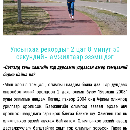
Улсынхаа рекордыг 2 цаг 8 минут 50
секундийн амжилтаар эзэмшдэг
-Сэтгэлд тань хамгийн тод дурсамж үлдээсэн ямар тэмцээний
бариа байна вэ?
-Маш олон л тэмцээн, олимпын наадам байна даа. Тэр дундаас
онцолбол миний оролцсон 2 дахь олимп буюу “Бээжин 2008”
зуны олимпын наадам. Яагаад гэхээр 2004 онд Афины олимпод
урилгаар оролцсон. Бээжингийн олимпод заавал эрхээ авч
оролцох шаардлага гарч ирж байгаа байхгүй юу. Хамгийн гол нь
олимпынхоо эрхийг авчхаж байгаа юм. Олимпынхоо эрхийг аваад
дасгалжуулагч багштайгаа хамт тэр олимпыг зорьсон. Гараа нь