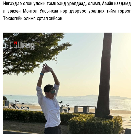
Ингэхдээ олон улсын тэмцээнд уралдаад, олимп, Азийн наадамд
л зөвхөн Монгол Улсынхаа нэр дээрээс уралдах тийм гэрээг
Токиогийн олимп хүртэл хийсэн.