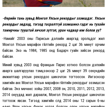
-Өөрийн тань хувьд Монгол Улсын рекордыг эзэмшдэг. Улсын
рекордыг эвдээд, тэгээд тасралтгүй эзэмшинэ гэдэг нь тухайн
тамирчны тууштай хичээл зүтгэл, уран чадвар юм болов уу?
-Намайг 2003 оны Парисын дэлхийн аваргад оролцдог жил
Монгол Улсын марафон гүйлтийн рекорд 2 цаг 36 минут орчим
байсан. Энэ нь 1984, 1985 онд Бадарч гуайн хийсэн рекорд
байсан.
Миний хувьд 2003 онд Францын Парис хотноо болсон дэлхийн
аварга шалгаруулах тэмцээнээр 2 цаг 26 минут 39 секундийн
амжилтаар улсын рекордоо шинэчлэн тогтоосон. Ингэснээр
хамгийн анх Монгол Улсын марафон гүйлтийн рекордыг эзэмшсэн
байгаа. Энэ мөчөөс хойш 2007, 2008 он, 2010, 2011, 2012, 2013,
2014 онуудад жил дараалж, Монгол Улсын рекордыг шинэчлэн
тогтоож явсан. Тэгээд хамгийн сүүлд 2014 оны 12 сарын 6-ны
өдөр Япон улсын Фукок хотод болсон олон улсын марафон