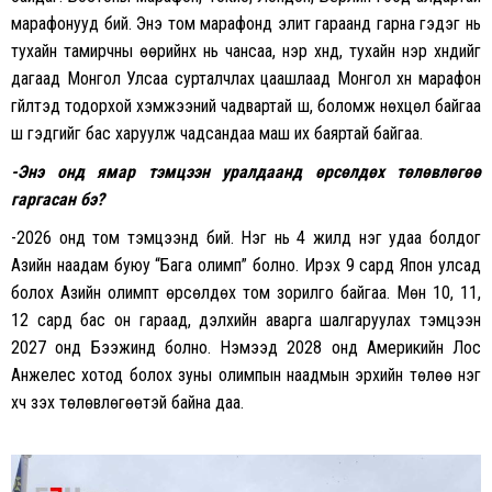
марафонууд бий. Энэ том марафонд элит гараанд гарна гэдэг нь
тухайн тамирчны өөрийнх нь чансаа, нэр хүнд, тухайн нэр хүндийг
дагаад Монгол Улсаа сурталчлах цаашлаад Монгол хүн марафон
гүйлтэд тодорхой хэмжээний чадвартай шүү, боломж нөхцөл байгаа
шүү гэдгийг бас харуулж чадсандаа маш их баяртай байгаа.
-Энэ онд ямар тэмцээн уралдаанд өрсөлдөх төлөвлөгөө
гаргасан бэ?
-2026 онд том тэмцээнүүд бий. Нэг нь 4 жилд нэг удаа болдог
Азийн наадам буюу “Бага олимп” болно. Ирэх 9 сард Япон улсад
болох Азийн олимпт өрсөлдөх том зорилго байгаа. Мөн 10, 11,
12 сард бас он гараад, дэлхийн аварга шалгаруулах тэмцээн
2027 онд Бээжинд болно. Нэмээд 2028 онд Америкийн Лос
Анжелес хотод болох зуны олимпын наадмын эрхийн төлөө нэг
хүч үзэх төлөвлөгөөтэй байна даа.