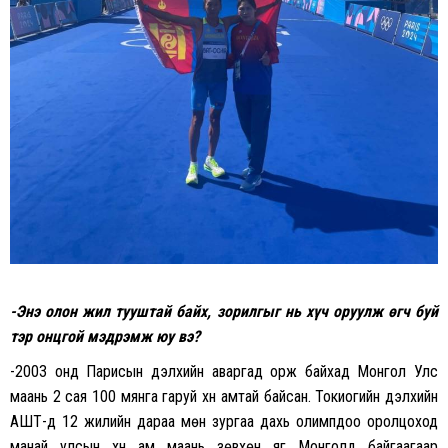
-Энэ олон жил тууштай байх, зорилгыг нь хүч оруулж өгч буй
тэр онцгой мэдрэмж юу вэ?
-2003 онд Парисын дэлхийн аваргад орж байхад Монгол Улс
маань 2 сая 100 мянга гаруй хүн амтай байсан. Токиогийн дэлхийн
АШТ-д 12 жилийн дараа мөн зургаа дахь олимпдоо оролцоход
манай улсын хүн ам маань зөвхөн яг Монголд байгаагаар