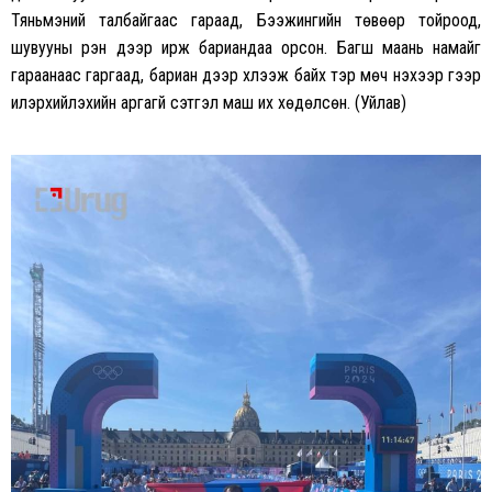
Тяньмэний талбайгаас гараад, Бээжингийн төвөөр тойроод,
шувууны үүрэн дээр ирж бариандаа орсон. Багш маань намайг
гараанаас гаргаад, бариан дээр хүлээж байх тэр мөч үнэхээр үгээр
илэрхийлэхийн аргагүй сэтгэл маш их хөдөлсөн. (Уйлав)