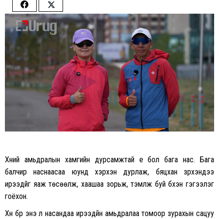
Share
Share
on
on
Facebook
Twitter
Хүний амьдралын хамгийн дурсамжтай үе бол бага нас. Бага
балчир наснаасаа юунд хэрхэн дурлаж, бяцхан зүрхэндээ
ирээдүйг яаж төсөөлж, хаашаа зорьж, тэмүүлж буй бүхэн гэгээлэг
гоёхон.
Хүн бүр энэ л насандаа ирээдүйн амьдралаа томоор зурахын сацуу