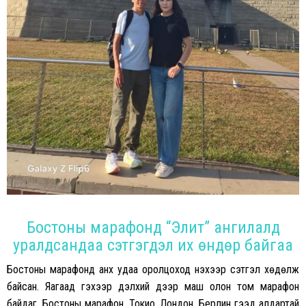
Бостоны марафонд “Элит” ангилалд
уралдсандаа сэтгэгдэл их өндөр байгаа
Бостоны марафонд анх удаа оролцоход үнэхээр сэтгэл хөдөлж
байсан. Яагаад гэхээр дэлхий дээр маш олон том марафон
байдаг. Бостоны марафон, Токио, Лондон, Берлин гээд алдартай