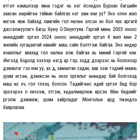
итгэл үнэмшлээр явна гэдэг нь нэг ёсондоо Бурхан багшийн
заасан өөрийгөө тайван байлгах нэг зам юм уу? Энэ олон жил
ингэж явж байхад хамгийн гол нөлөө үзүүлсэн хүн бол яах аргагүй
дасгалжуулагч багш буюу О.Оюунтуяа. Гэргий минь 2003 оноос
өнөөдрийг хүртэл 2024 оноос өнөөдрийг хүртэл 4 жил мөн 2
жилийн хугацаатай намайг маш сайн бэлтгэж байгаа. Энэ өндөр
ачааллыг авахад гол нөлөө үзүүлж байгаа нь миний гэргий юм.
Ингээд бодоод үзэхээр нэгд ар гэр, хүүхдүүд дээрээс нь болохоор
дэмжлэг гэх юм уу, ах дүү, хамаатан садан, аав ээж тэдний маань
урам өгсөн, дэмжсэн нь энэхүү оргилыг өнөөдөр бий болгоход
маш их хүч, гол түлхэц болсон. Төдийгөөс өдий хүртэл бид бор
зүрхээрээ л хичээж, зүтгэж, хөдөлмөрлөж ирсэн. Мөн биднийг
үргэлж дэмжиж, урам хайрладаг Монголын ард түмэндээ
баярлалаа.