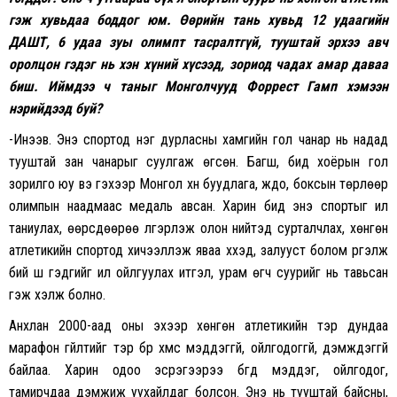
гэж хувьдаа боддог юм. Өөрийн тань хувьд 12 удаагийн
ДАШТ, 6 удаа зуы олимпт тасралтгүй, тууштай эрхээ авч
оролцон гэдэг нь хэн хүний хүсээд, зориод чадах амар даваа
биш. Иймдээ ч таныг Монголчууд Форрест Гамп хэмээн
нэрийдээд буй?
-Инээв. Энэ спортод нэг дурласны хамгийн гол чанар нь надад
тууштай зан чанарыг суулгаж өгсөн. Багш, бид хоёрын гол
зорилго юу вэ гэхээр Монгол хүн буудлага, жүдо, боксын төрлөөр
олимпын наадмаас медаль авсан. Харин бид энэ спортыг илүү
таниулах, өөрсдөөрөө үлгэрлэж олон нийтэд сурталчлах, хөнгөн
атлетикийн спортод хичээллэж яваа хүүхэд, залууст болом үргэлж
бий шүү гэдгийг илүү ойлгуулах итгэл, урам өгч суурийг нь тавьсан
гэж хэлж болно.
Анхлан 2000-аад оны эхээр хөнгөн атлетикийн тэр дундаа
марафон гүйлтийг тэр бүр хүмүүс мэддэггүй, ойлгодоггүй, дэмждэггүй
байлаа. Харин одоо эсрэгээрээ бүгд мэддэг, ойлгодог,
тамирчдаа дэмжиж уухайлдаг болсон. Энэ нь тууштай байсны,