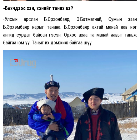
-Бөхчүүдээс хэн, хэнийг таних вэ?
-Улсын арслан Б.Орхонбаяр, Э.Батмагнай, Сумын заан
Б.Эрхэмбаяр нарыг танина. Б.Орхонбаяр ахтай манай аав нэг
ангид сурдаг байсан гэсэн. Орхоо ахаа та манай аавыг таньж
байгаа юм уу. Таныг их дэмжиж байгаа шүү.