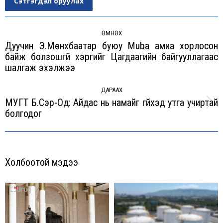
Сэтгэгдэл оруулах
Post
navigation
ӨМНӨХ
Дуучин Э.Мөнхбаатар буюу Muba амиа хорлосон
байж болзошгүй хэргийг Цагдаагийн байгууллагаас
Previous
шалгаж эхэлжээ
post:
ДАРААХ
МУГТ Б.Сэр-Од: Айдас нь намайг гүйхэд утга учиртай
Next
болгодог
post:
Холбоотой мэдээ