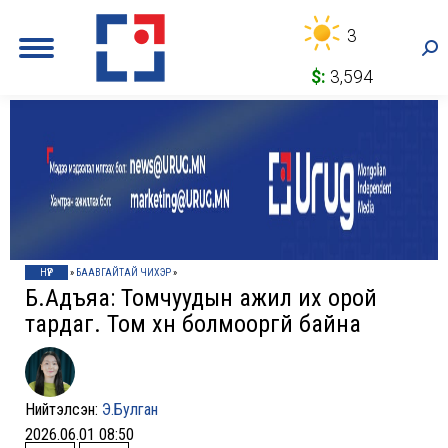
3
Sea
$:
3,594
НҮҮР
»
БААВГАЙТАЙ ЧИХЭР
»
Б.Адъяа: Томчуудын ажил их орой
тардаг. Том хүн болмооргүй байна
Нийтэлсэн:
Э.Булган
2026.06.01 08:50