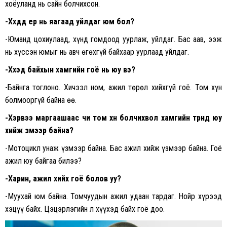
хоёуланд нь сайн болчихсон.
-Хүүхдүүд ер нь яагаад уйлдаг юм бол?
-Юманд цохиулаад, хүнд гомдоод уурлаж, уйлдаг. Бас аав, ээж
нь хүссэн юмыг нь авч өгөхгүй байхаар уурлаад уйлдаг.
-Хүүхэд байхын хамгийн гоё нь юу вэ?
-Байнга тоглоно. Хичээл ном, ажил төрөл хийхгүй гоё. Том хүн
болмооргүй байна өө.
-Хэрвээ маргаашаас чи том хүн болчихвол хамгийн түрүүнд юу
хийж үзмээр байна?
-Мотоцикл унаж үзмээр байна. Бас ажил хийж үзмээр байна. Гоё
ажил юу байгаа билээ?
-Харин, ажил хийх гоё болов уу?
-Муухай юм байна. Томчуудын ажил удаан тардаг. Нойр хүрээд
хэцүү байх. Цэцэрлэгийн л хүүхэд байх гоё доо.