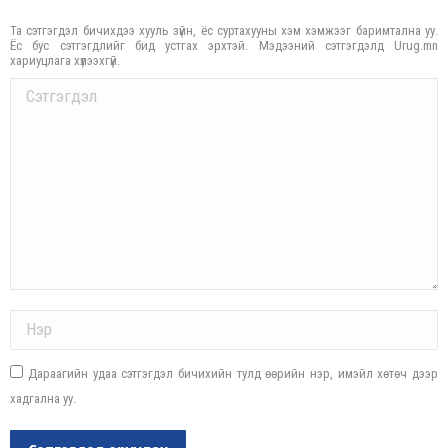
Та сэтгэгдэл бичихдээ хууль зүйн, ёс суртахууны хэм хэмжээг баримтална уу.
Ёс бус сэтгэгдлийг бид устгах эрхтэй. Мэдээний сэтгэгдэлд Urug.mn
хариуцлага хүлээхгүй.
Comment
Name *
Дараагийн удаа сэтгэгдэл бичихийн тулд өөрийн нэр, имэйл хөтөч дээр
хадгална уу.