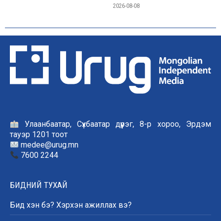
2026-08-08
Улаанбаатар, Сүхбаатар дүүрэг, 8-р хороо, Эрдэм
тауэр 1201 тоот
medee@urug.mn
7600 2244
БИДНИЙ ТУХАЙ
Бид хэн бэ? Хэрхэн ажиллах вэ?