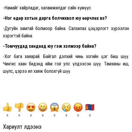
-Намайг хайрладаг, халамжилдаг сайн хүмүүс.
-Нэг өдөр хотын дарга болчихвол юу өөрчлөх вэ?
-Дугуйн замтай болмоор байна. Салхилах цэцэрлэгт хүрээлэн
хэрэгтэй байна.
-Томчуудад хандаад юу гэж хэлмээр байна?
-Хог бага хаяарай. Байгал дэлхий чинь хогийн цэг биш шүү.
Чингис хаан бидэнд ийм гоё улс үлдээсэн шүү. Тамхины иш,
шүлс, цэрээ ил хаяж болохгүй шүү.
0
0
0
0
0
0
0
0
Хариулт үлдээнэ үү