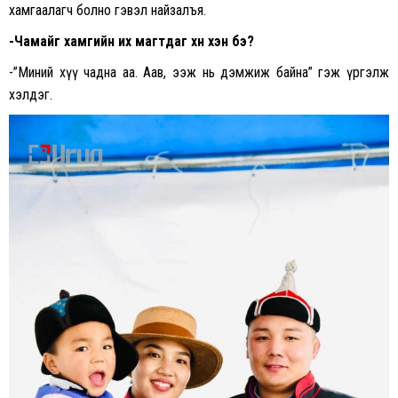
хамгаалагч болно гэвэл найзалъя.
-Чамайг хамгийн их магтдаг хүн хэн бэ?
-”Миний хүү чадна аа. Аав, ээж нь дэмжиж байна” гэж үргэлж
хэлдэг.