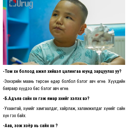
-Том хүн болоод ажил хийвэл цалингаа юунд зарцуулах уу?
-Эхнэрийн маань төрсөн өдөр болбол бэлэг авч өгнө. Хүүхдийн
баяраар хүүдээ бас бэлэг авч өгнө.
-Б.Адъяа сайн хүн гэж ямар хүнийг хэлэх вэ?
-Ухаантай, хүнийг хамгаалдаг, хайрлаж, халамжилдаг хүнийг сайн
хүн гэх байх.
-Аав, ээж хоёр нь сайн хүн үү?