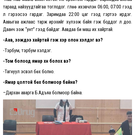
тараад найзуудтайгаа тоглодог. Өглөө ихэвчлэн 06:00, 07:00 гээд
л гэрээсээ гардаг. Заримдаа 22:00 цаг гээд гэртээ ирдэг.
Аавыгаа ажлаас тарж ирэхийг хүлээж байя гэж боддог л доо.
Даанч ээж “унт” гээд байдаг. Аавдаа би маш их хайртай.
-Аав, ээждээ хайртай гэж хэр олон хэлдэг вэ?
-Тэрбум, тэрбум хэлдэг.
-Том болоод ямар хүн болох вэ?
-Тагнуул эсвэл бөх болно.
-Я
мар цолтой бөх болмоор байна?
–
Дархан аварга Б.Адъяа болмоор байна.