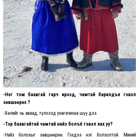
-Нэг том баавгай гарч ирээд, чамтай барилдъя гэвэл
зөвшөөрөх үү?
-Хөлийг нь аваад, түлхээд унагачихна шүү дээ.
-Тэр баавгайтай чамтай найз болъё гэвэл яах уу?
-Найз болохыг зөвшөөрнө. Гэхдээ нэг болзолтой. Миний