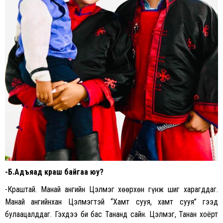
-Б.Адъяад краш байгаа юу?
-Краштай. Манай ангийн Цэлмэг хөөрхөн гүнж шиг харагддаг.
Манай ангийнхан Цэлмэгтэй “Хамт сууя, хамт сууя” гээд
булаацалддаг. Гэхдээ би бас Тананд сайн. Цэлмэг, Танан хоёрт