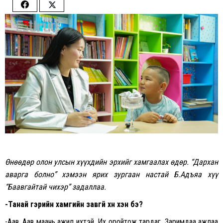
Share
Share
on
on
Facebook
Twitter
Өнөөдөр олон улсын хүүхдийн эрхийг хамгаалах өдөр. “Дархан
аварга болно” хэмээн ярих зургаан настай Б.Адъяа хүү
“Баавгайтай чихэр” задаллаа.
-Танай гэрийн хамгийн завгүй хүн хэн бэ?
-Аав. Аав маань ажил ихтэй. Их оройтож тардаг. Заримдаа ажлаа