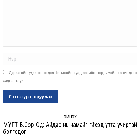
Name *
Дараагийн удаа сэтгэгдэл бичихийн тулд өөрийн нэр, имэйл хөтөч дээр
хадгална уу.
Сэтгэгдэл оруулах
Post
navigation
ӨМНӨХ
МУГТ Б.Сэр-Од: Айдас нь намайг гүйхэд утга учиртай
Previous
болгодог
post: