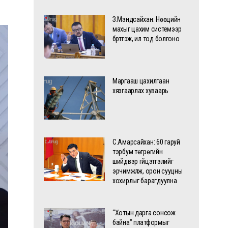
З.Мэндсайхан: Нөөцийн
махыг цахим системээр
бүртгэж, ил тод болгоно
Маргааш цахилгаан
хязгаарлах хуваарь
С.Амарсайхан: 60 гаруй
тэрбум төгрөгийн
шийдвэр гүйцэтгэлийг
эрчимжүүлж, орон сууцны
хохирлыг барагдуулна
“Хотын дарга сонсож
байна” платформыг