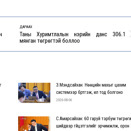
ДАРААХ
ч
Таны Хуримтлалын нэрийн данс 306.1
Next
мянган төгрөгтэй боллоо
post:
г
З.Мэндсайхан: Нөөцийн махыг цахим
системээр бүртгэж, ил тод болгоно
2026-08-06
С.Амарсайхан: 60 гаруй тэрбум төгрөг
шийдвэр гүйцэтгэлийг эрчимжүүлж, орон