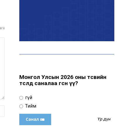
Эрчим хүчний сайд
Б.Найдалаа: Дундговийн
ага
эрчим хүчний томоохон
төслүүдэд дэмжлэг үзүүлнэ
Давхардсан
зохицуулалтыг бууруулах
хүрээнд 83 дүрэм, журмыг
цуцалжээ
Монгол Улсын 2026 оны төсвийн
төсөлд саналаа өгсөн үү?
Өчигдөр 102 тусгай
дугаарт 2321 дуудлага,
Үгүй
мэдээлэл бүртгэгджээ
Тийм
Үр дүн
Монголын шигшээ баг
Японд хамтарсан