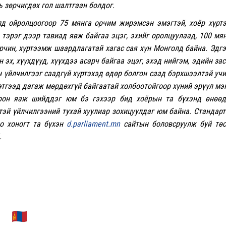
ь зөрчигдөх гол шалтгаан болдог.
д ойролцоогоор 75 мянга орчим жирэмсэн эмэгтэй, хоёр хүрт
 тэрэг дээр тавиад явж байгаа эцэг, эхийг оролцуулаад, 100 мя
орчин, хүртээмж шаардлагатай хагас сая хүн Монголд байна. Эдг
эх, хүүхдүүд, хүүхдээ асарч байгаа эцэг, эхэд нийгэм, эдийн зас
 үйлчилгээг саадгүй хүртэхэд өдөр болгон саад бэрхшээлтэй уч
 этгээд дагаж мөрдөхгүй байгаатай холбоотойгоор хүний эрүүл мэ
орон яаж шийддэг юм бэ гэхээр бид хоёрын та бүхэнд өнөөд
тэй үйлчилгээний тухай хуулиар зохицуулдаг юм байна. Стандар
оо хоногт та бүхэн
d.parliament.mn
сайтын
боловсруулж буй тө
.