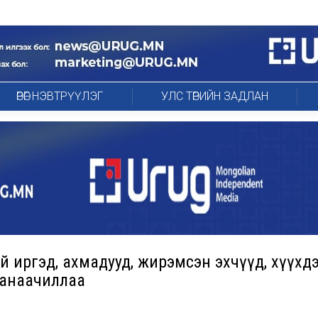
ӨРӨГ НЭВТРҮҮЛЭГ
УЛС ТӨРИЙН ЗАДЛАН
й иргэд, ахмадууд, жирэмсэн эхчүүд, хүүхд
санаачиллаа