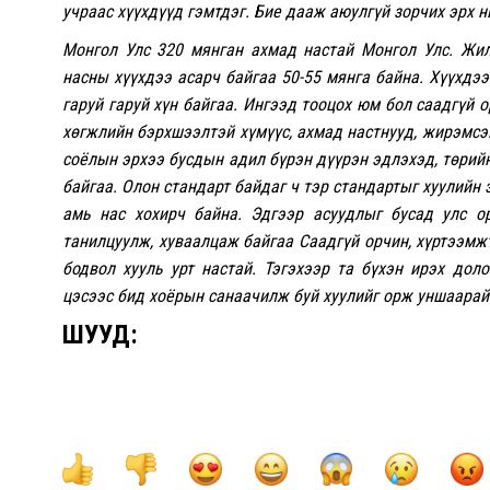
учраас хүүхдүүд гэмтдэг. Бие дааж аюулгүй зорчих эрх н
Монгол Улс 320 мянган ахмад настай Монгол Улс. Жил
насны хүүхдээ асарч байгаа 50-55 мянга байна. Хүүхдээ
гаруй гаруй хүн байгаа. Ингээд тооцох юм бол саадгүй 
хөгжлийн бэрхшээлтэй хүмүүс, ахмад настнууд, жирэмсэн 
соёлын эрхээ бусдын адил бүрэн дүүрэн эдлэхэд, төрийн
байгаа. Олон стандарт байдаг ч тэр стандартыг хуулийн
амь нас хохирч байна. Эдгээр асуудлыг бусад улс 
танилцуулж, хуваалцаж байгаа Саадгүй орчин, хүртээмж
бодвол хууль урт настай. Тэгэхээр та бүхэн ирэх дол
цэсээс бид хоёрын санаачилж буй хуулийг орж уншаарай
ШУУД: