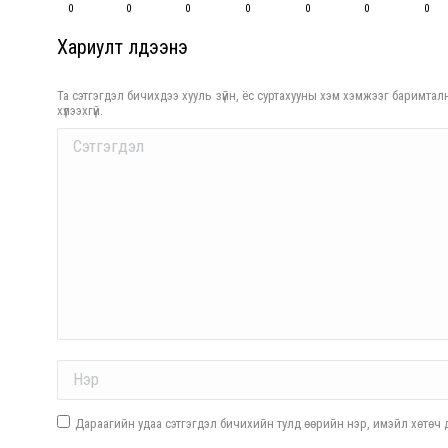
0
0
0
0
0
0
0
Хариулт үлдээнэ үү
Та сэтгэгдэл бичихдээ хууль зүйн, ёс суртахууны хэм хэмжээг баримталн
хүлээхгүй.
Comment
Name *
Дараагийн удаа сэтгэгдэл бичихийн тулд өөрийн нэр, имэйл хөтөч д