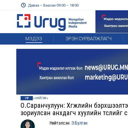
Даваа – Баасан 09:00 – 18:00
МЭДЭЭ
ЭРЭН СУРВАЛЖЛАГЧ
НҮҮР
»
НИЙГЭМ
»
О.Саранчулуун: Хөгжлийн бэрхшээлтэ
зориулсан анхдагч хуулийн төслийг 
Нийтэлсэн:
Э.Булган