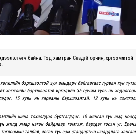
эдээлэл өгч байна. Тэд хамтран Саадгүй орчин, хүртээмжтэй
э.
 хөгжлийн бэрхшээлтэй хүн амьдарч байгаагаас гурван хүн тут
ийт хөгжлийн бэрхшээлтэй иргэдийн 35 орчим хувь нь хөдөлгөө
глэдэг. 15 хувь нь харааны бэрхшээлтэй. 12 хувь нь сонсго
мтлийн шинэ тохиолдол бүртгэгддэг. 10 мянган хүн амд ноог
үн жилд ямар нэгэн байдлаар гэмтэж, бэртдэг гэсэн үг. Ерөн
 тоглоомын талбай, явган хүн зам стандартын шаардлага хангаа