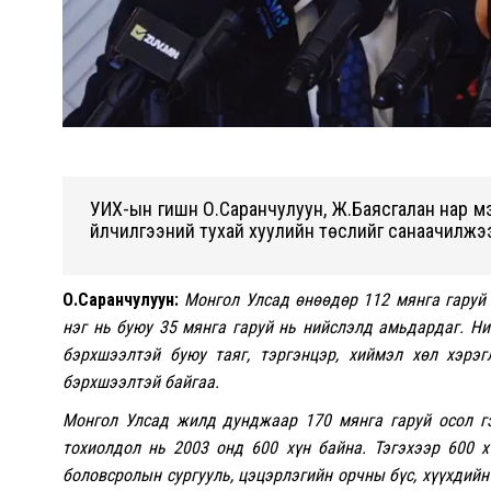
УИХ-ын гишүүн О.Саранчулуун, Ж.Баясгалан нар м
үйлчилгээний тухай хуулийн төслийг санаачилжэ
О.Саранчулуун:
Монгол Улсад өнөөдөр 112 мянга гаруй
нэг нь буюу 35 мянга гаруй нь нийслэлд амьдардаг. Н
бэрхшээлтэй буюу таяг, тэргэнцэр, хиймэл хөл хэрэ
бэрхшээлтэй байгаа.
Монгол Улсад жилд дунджаар 170 мянга гаруй осол гэ
тохиолдол нь 2003 онд 600 хүн байна. Тэгэхээр 600 х
боловсролын сургууль, цэцэрлэгийн орчны бүс, хүүхдийн