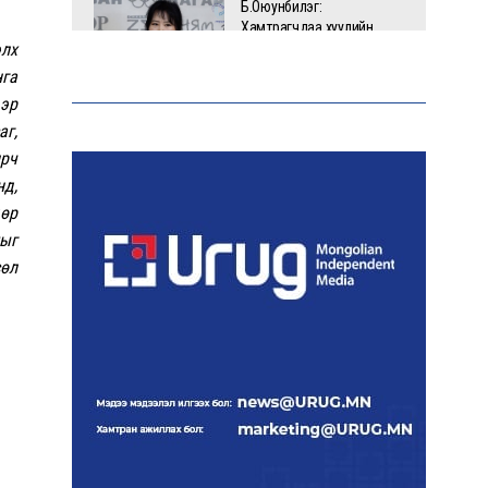
Б.Оюунбилэг:
Хамтрагчдаа хуулийн
байгууллагаар далайлгаж
элх
дарамталсан
нга
ээр
аг,
Б.Дашпүрэв: Шатахууны
ирч
нийлүүлэлт хэвийн
үргэлжилж, нөөцийг
нд,
нэмэгдүүлэхэд анхаарч
өр
байна
тыг
сөл
Д.Амарбаясгалан: Зах
зээлийн буруу бодлого
шатахууны хямралаар
илэрч байна
Голомт банк АНЭУ-ын
Mashreq банканд Дирхам
валютын данс нээлээ