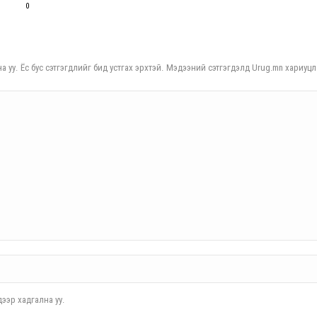
0
а уу. Ёс бус сэтгэгдлийг бид устгах эрхтэй. Мэдээний сэтгэгдэлд Urug.mn хариуцл
ээр хадгална уу.