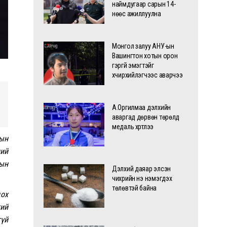
наймдугаар сарын 14-
нөөс ажиллуулна
Монгол залуу АНУ-ын
Вашингтон хотын орон
гэргүй эмэгтэйг
хүчирхийлэгчээс аварчээ
А.Оргилмаа дэлхийн
аваргад дөрвөн төрөлд
медаль хүртлээ
мын
ний
лын
Дэлхий даяар элсэн
чихрийн үнэ нэмэгдэх
төлөвтэй байна
дох
хий
гүй