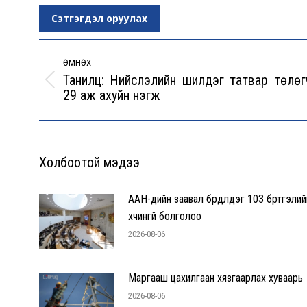
Сэтгэгдэл оруулах
Post
navigation
ӨМНӨХ
Танилц: Нийслэлийн шилдэг татвар төлөг
Previous
29 аж ахуйн нэгж
post:
Холбоотой мэдээ
ААН-үүдийн заавал бүрдүүлдэг 103 бүртгэлий
хүчингүй болголоо
2026-08-06
Маргааш цахилгаан хязгаарлах хуваарь
2026-08-06